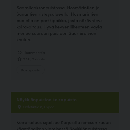
Saarnilaaksonpuistossa, Hösmärintien ja
Sunantien risteysalueella. Hösmärintien
puolella on parkkipaikka, josta näköyhteys
koira-aitaus. Hyvä kevyenliikenteen väylä
menee suoraan puistoon Saarniraivion
koulun...
1 kommenttia
2.50, 2 ääntä
Koirapuisto
Nöykkiönpuiston koirapuisto
Oxfotintie 8, Espoo
Koira-aitaus sijaitsee Karjasilta nimisen kadun
kääntöpaikan viereisessä Nöykkiönpuistossa,