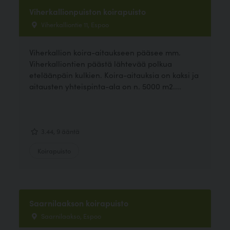
Viherkallionpuiston koirapuisto
Viherkalliontie 11, Espoo
Viherkallion koira-aitaukseen pääsee mm.
Viherkalliontien päästä lähtevää polkua
eteläänpäin kulkien. Koira-aitauksia on kaksi ja
aitausten yhteispinta-ala on n. 5000 m2....
3.44, 9 ääntä
Koirapuisto
Saarnilaakson koirapuisto
Saarnilaakso, Espoo