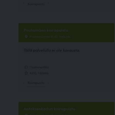
Koirapuisto
Poutamäen koirapuisto
Poutamäentie 8-10, Helsinki
Tällä palvelulla ei ole kuvausta.
1 kommenttia
4.00, 1 ääntä
Koirapuisto
Aatoksenkadun koirapuisto
Aatoksenkatu 17, Jyväskylä