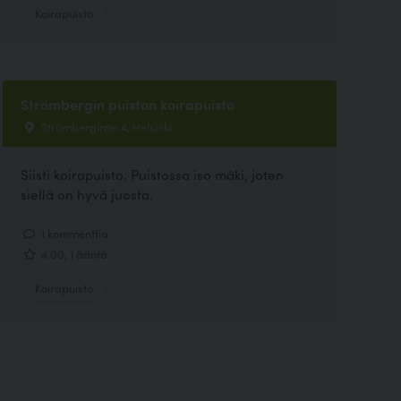
Koirapuisto
Strömbergin puiston koirapuisto
Strömbergintie 4, Helsinki
Siisti koirapuisto. Puistossa iso mäki, joten
siellä on hyvä juosta.
1 kommenttia
4.00, 1 ääntä
Koirapuisto