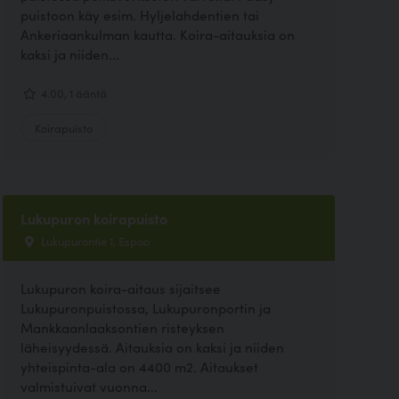
puistoon käy esim. Hyljelahdentien tai
Ankeriaankulman kautta. Koira-aitauksia on
kaksi ja niiden...
4.00, 1 ääntä
Koirapuisto
Lukupuron koirapuisto
Lukupurontie 1, Espoo
Lukupuron koira-aitaus sijaitsee
Lukupuronpuistossa, Lukupuronportin ja
Mankkaanlaaksontien risteyksen
läheisyydessä. Aitauksia on kaksi ja niiden
yhteispinta-ala on 4400 m2. Aitaukset
valmistuivat vuonna...