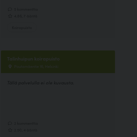
5 kommenttia
4.86, 7 ääntä
Koirapuisto
Talinhuipun koirapuisto
Poutamäentie 16, Helsinki
Tällä palvelulla ei ole kuvausta.
2 kommenttia
2.50, 4 ääntä