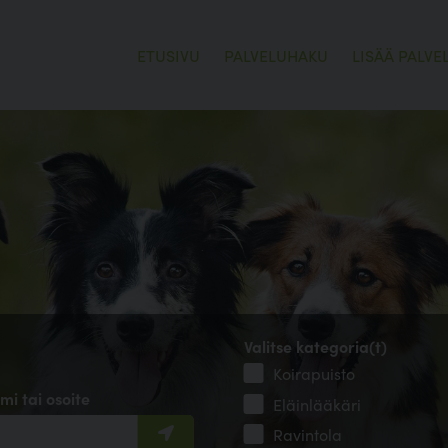
ETUSIVU
PALVELUHAKU
LISÄÄ PALVE
Valitse kategoria(t)
Koirapuisto
mi tai osoite
Eläinlääkäri
Ravintola