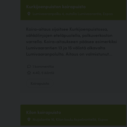
Kurkijoenpuiston koirapuisto
Lumivaaranpolku 4, autolla Lumivaarantie, Espoo
Koira-aitaus sijaitsee Kurkijoenpuistossa,
sähkölinjojen eteläpuolella, polkuverkoston
varrella. Koira-aitaukseen pääsee esimerkiksi
Lumivaarantien 13 ja 15 välistä alkavalta
Lumivaaranpolulta. Aitaus on valmistunut...
1 kommenttia
4.40, 5 ääntä
Koirapuisto
Kilon koirapuisto
Nuijalantie 16, Kilon koulu Aspelinintiellä, Espoo