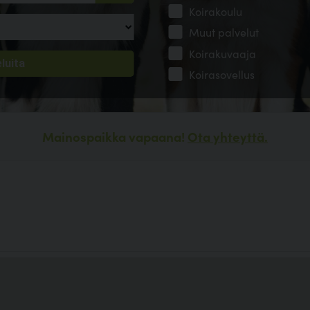
Koirakoulu
Muut palvelut
Koirakuvaaja
Koirasovellus
Mainospaikka vapaana!
Ota yhteyttä.