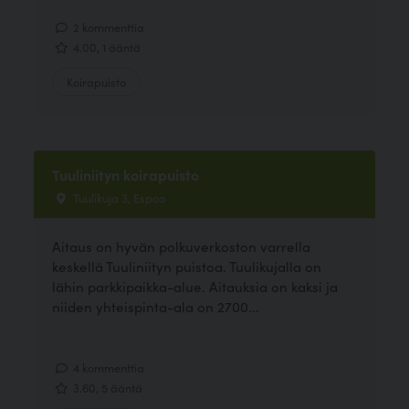
2 kommenttia
4.00, 1 ääntä
Koirapuisto
Tuuliniityn koirapuisto
Tuulikuja 3, Espoo
Aitaus on hyvän polkuverkoston varrella
keskellä Tuuliniityn puistoa. Tuulikujalla on
lähin parkkipaikka-alue. Aitauksia on kaksi ja
niiden yhteispinta-ala on 2700...
4 kommenttia
3.60, 5 ääntä