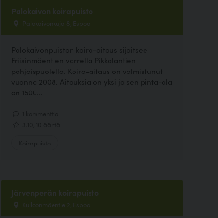
Palokaivon koirapuisto
Palokaivonkuja 8, Espoo
Palokaivonpuiston koira-aitaus sijaitsee
Friisinmäentien varrella Pikkalantien
pohjoispuolella. Koira-aitaus on valmistunut
vuonna 2008. Aitauksia on yksi ja sen pinta-ala
on 1500...
1 kommenttia
3.10, 10 ääntä
Koirapuisto
Järvenperän koirapuisto
Kulloonmäentie 2, Espoo