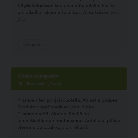
Nöykkiönlaakson koulun eteläpuolella. Puisto
on talkoilla rakennettu aitaus. Aitauksia on yksi
ja...
Koirapuisto
Olarin koirapuisto
Ylismäentie 2, Espoo
Ylismäentien pohjoispuolella. Alueelle pääsee
Olarinhaanpäänpolkua, joka lähtee
Ylismäentieltä. Alueen lähellä on
lemmikkieläinten hautausmaa. Autolla ei pääse
viereen, autopaikkoja on reilusti...