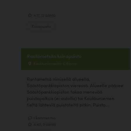
4.17, 12 ääntä
Koirapuisto
Rantametsän koirapuisto
Koukkuniementie 4, Espoo
Rantametsä nimisellä alueella,
Säästöpankkiopiston vieressä. Alueelle pääsee
Säästöpankkiopiston takaa menevää
puistopolkua (ei autolla) tai Koukkuniemen
tieltä lähteviä puistoteitä pitkin. Puisto...
1 kommenttia
4.40, 5 ääntä