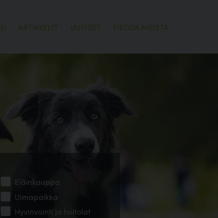
LU
ARTIKKELIT
UUTISET
TIETOA MEISTÄ
Eläinkauppa
Uimapaikka
Hyvinvointi ja hoitolat