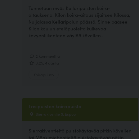
Tunnetaan myös Kellaripuiston koira-
aitauksena. Kilon koira-aitaus sijaitsee Kilossa,
Nuijalassa Kellaripolun päässä. Sinne pääsee
Kilon koulun eteläpuolelta kulkevaa
kevyenliikenteen väylää kävellen....
2 kommenttia
3.25, 4 ääntä
Koirapuisto
Lasipuiston koirapuisto
Sierrakiventie 5, Espoo
Sierrakiventieltä puistokäytävää pitkin kävellen
tai Mönkimiehentieltä puistokäytävää pitkin