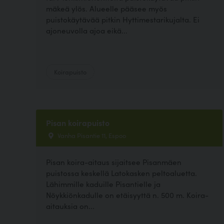
mäkeä ylös. Alueelle pääsee myös
puistokäytävää pitkin Hyttimestarikujalta. Ei
ajoneuvolla ajoa eikä...
Koirapuisto
Pisan koirapuisto
Vanha Pisantie 11, Espoo
Pisan koira-aitaus sijaitsee Pisanmäen
puistossa keskellä Latokasken peltoaluetta.
Lähimmille kaduille Pisantielle ja
Nöykkiönkadulle on etäisyyttä n. 500 m. Koira-
aitauksia on...