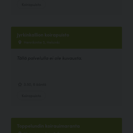
Koirapuisto
Jyrkinkallion koirapuisto
Henrikintie 5, Helsinki
Tällä palvelulla ei ole kuvausta.
3.50, 6 ääntä
Koirapuisto
Toppelundin koirauimaranta
Hietaniemenkuja 5, Espoo