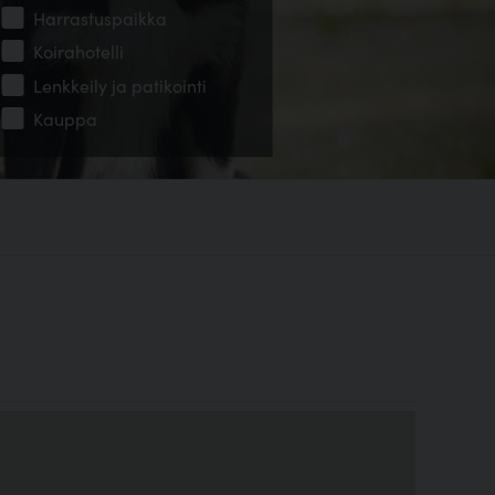
Harrastuspaikka
Koirahotelli
Lenkkeily ja patikointi
Kauppa