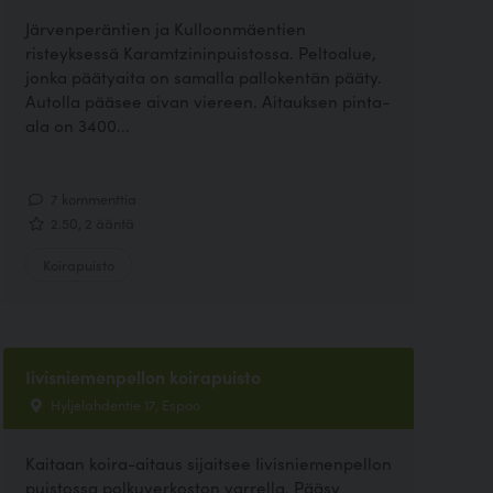
Järvenperäntien ja Kulloonmäentien
risteyksessä Karamtzininpuistossa. Peltoalue,
jonka päätyaita on samalla pallokentän pääty.
Autolla pääsee aivan viereen. Aitauksen pinta-
ala on 3400...
7 kommenttia
2.50, 2 ääntä
Koirapuisto
Iivisniemenpellon koirapuisto
Hyljelahdentie 17, Espoo
Kaitaan koira-aitaus sijaitsee Iivisniemenpellon
puistossa polkuverkoston varrella. Pääsy