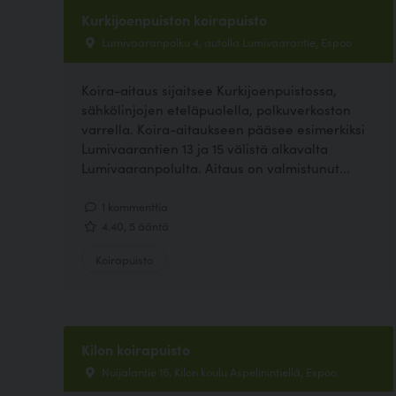
Kurkijoenpuiston koirapuisto
Lumivaaranpolku 4, autolla Lumivaarantie, Espoo
Koira-aitaus sijaitsee Kurkijoenpuistossa,
sähkölinjojen eteläpuolella, polkuverkoston
varrella. Koira-aitaukseen pääsee esimerkiksi
Lumivaarantien 13 ja 15 välistä alkavalta
Lumivaaranpolulta. Aitaus on valmistunut...
1 kommenttia
4.40, 5 ääntä
Koirapuisto
Kilon koirapuisto
Nuijalantie 16, Kilon koulu Aspelinintiellä, Espoo