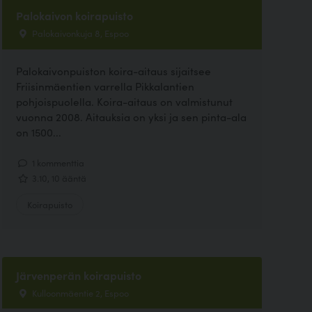
Palokaivon koirapuisto
Palokaivonkuja 8, Espoo
Palokaivonpuiston koira-aitaus sijaitsee
Friisinmäentien varrella Pikkalantien
pohjoispuolella. Koira-aitaus on valmistunut
vuonna 2008. Aitauksia on yksi ja sen pinta-ala
on 1500...
1 kommenttia
3.10, 10 ääntä
Koirapuisto
Järvenperän koirapuisto
Kulloonmäentie 2, Espoo