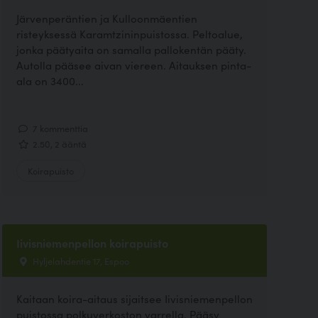
Järvenperäntien ja Kulloonmäentien
risteyksessä Karamtzininpuistossa. Peltoalue,
jonka päätyaita on samalla pallokentän pääty.
Autolla pääsee aivan viereen. Aitauksen pinta-
ala on 3400...
7 kommenttia
2.50, 2 ääntä
Koirapuisto
Iivisniemenpellon koirapuisto
Hyljelahdentie 17, Espoo
Kaitaan koira-aitaus sijaitsee Iivisniemenpellon
puistossa polkuverkoston varrella. Pääsy