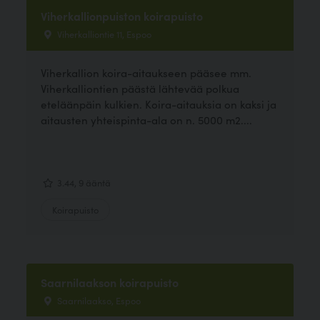
Viherkallionpuiston koirapuisto
Viherkalliontie 11, Espoo
Viherkallion koira-aitaukseen pääsee mm.
Viherkalliontien päästä lähtevää polkua
eteläänpäin kulkien. Koira-aitauksia on kaksi ja
aitausten yhteispinta-ala on n. 5000 m2....
3.44, 9 ääntä
Koirapuisto
Saarnilaakson koirapuisto
Saarnilaakso, Espoo