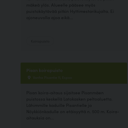
mäkeä ylös. Alueelle pääsee myös
puistokäytävää pitkin Hyttimestarikujalta. Ei
ajoneuvolla ajoa eikä...
Koirapuisto
Pisan koirapuisto
Vanha Pisantie 11, Espoo
Pisan koira-aitaus sijaitsee Pisanmäen
puistossa keskellä Latokasken peltoaluetta.
Lähimmille kaduille Pisantielle ja
Nöykkiönkadulle on etäisyyttä n. 500 m. Koira-
aitauksia on...