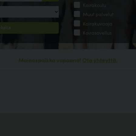
Koirakoulu
Muut palvelut
Koirakuvaaja
Koirasovellus
Mainospaikka vapaana!
Ota yhteyttä.