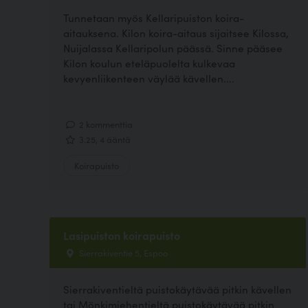
Tunnetaan myös Kellaripuiston koira-
aitauksena. Kilon koira-aitaus sijaitsee Kilossa,
Nuijalassa Kellaripolun päässä. Sinne pääsee
Kilon koulun eteläpuolelta kulkevaa
kevyenliikenteen väylää kävellen....
2 kommenttia
3.25, 4 ääntä
Koirapuisto
Lasipuiston koirapuisto
Sierrakiventie 5, Espoo
Sierrakiventieltä puistokäytävää pitkin kävellen
tai Mönkimiehentieltä puistokäytävää pitkin