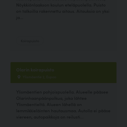
Nöykkiönlaakson koulun eteläpuolella. Puisto
on talkoilla rakennettu aitaus. Aitauksia on yksi
ja...
Koirapuisto
Olarin koirapuisto
Ylismäentie 2, Espoo
Ylismäentien pohjoispuolella. Alueelle pääsee
Olarinhaanpäänpolkua, joka lähtee
Ylismäentieltä. Alueen lähellä on
lemmikkieläinten hautausmaa. Autolla ei pääse
viereen, autopaikkoja on reilusti...