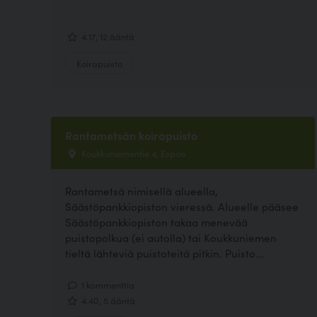
4.17, 12 ääntä
Koirapuisto
Rantametsän koirapuisto
Koukkuniementie 4, Espoo
Rantametsä nimisellä alueella,
Säästöpankkiopiston vieressä. Alueelle pääsee
Säästöpankkiopiston takaa menevää
puistopolkua (ei autolla) tai Koukkuniemen
tieltä lähteviä puistoteitä pitkin. Puisto...
1 kommenttia
4.40, 5 ääntä