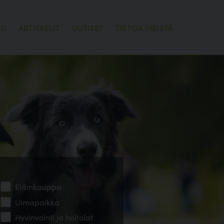
LU
ARTIKKELIT
UUTISET
TIETOA MEISTÄ
Eläinkauppa
Uimapaikka
Hyvinvointi ja hoitolat