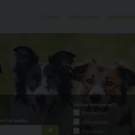
ETUSIVU
PALVELUHAKU
LISÄÄ PALVE
Valitse kategoria(t)
Koirapuisto
mi tai osoite
Eläinlääkäri
Ravintola