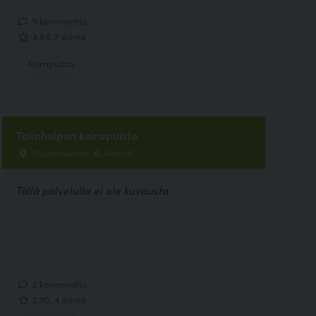
5 kommenttia
4.86, 7 ääntä
Koirapuisto
Talinhuipun koirapuisto
Poutamäentie 16, Helsinki
Tällä palvelulla ei ole kuvausta.
2 kommenttia
2.50, 4 ääntä