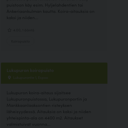
puistoon käy esim. Hyljelahdentien tai
Ankeriaankulman kautta. Koira-aitauksia on
kaksi ja niiden...
4.00, 1 ääntä
Koirapuisto
Lukupuron koirapuisto
Lukupurontie 1, Espoo
Lukupuron koira-aitaus sijaitsee
Lukupuronpuistossa, Lukupuronportin ja
Mankkaanlaaksontien risteyksen
läheisyydessä. Aitauksia on kaksi ja niiden
yhteispinta-ala on 4400 m2. Aitaukset
valmistuivat vuonna...