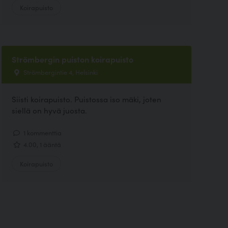
Koirapuisto
Strömbergin puiston koirapuisto
Strömbergintie 4, Helsinki
Siisti koirapuisto. Puistossa iso mäki, joten
siellä on hyvä juosta.
1 kommenttia
4.00, 1 ääntä
Koirapuisto