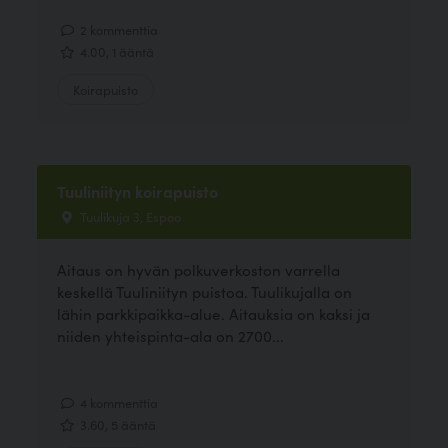
2 kommenttia
4.00, 1 ääntä
Koirapuisto
Tuuliniityn koirapuisto
Tuulikuja 3, Espoo
Aitaus on hyvän polkuverkoston varrella
keskellä Tuuliniityn puistoa. Tuulikujalla on
lähin parkkipaikka-alue. Aitauksia on kaksi ja
niiden yhteispinta-ala on 2700...
4 kommenttia
3.60, 5 ääntä