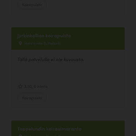
Koirapuisto
Jyrkinkallion koirapuisto
Henrikintie 5, Helsinki
Tällä palvelulla ei ole kuvausta.
3.50, 6 ääntä
Koirapuisto
Toppelundin koirauimaranta
Hietaniemenkuja 5, Espoo