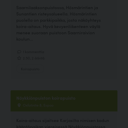
Saarnilaaksonpuistossa, Hösmärintien ja
Sunantien risteysalueella. Hösmärintien
puolella on parkkipaikka, josta näköyhteys
koira-aitaus. Hyvä kevyenliikenteen väylä
menee suoraan puistoon Saarniraivion
koulun...
1 kommenttia
2.50, 2 ääntä
Koirapuisto
Nöykkiönpuiston koirapuisto
Oxfotintie 8, Espoo
Koira-aitaus sijaitsee Karjasilta nimisen kadun
kääntöpaikan viereisessä Nöykkiönpuistossa,