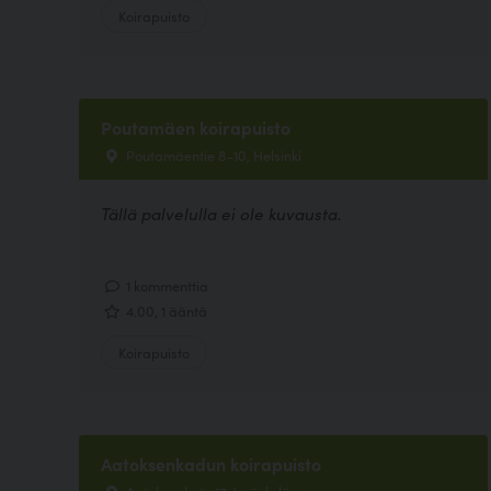
Koirapuisto
Poutamäen koirapuisto
Poutamäentie 8-10, Helsinki
Tällä palvelulla ei ole kuvausta.
1 kommenttia
4.00, 1 ääntä
Koirapuisto
Aatoksenkadun koirapuisto
Aatoksenkatu 17, Jyväskylä