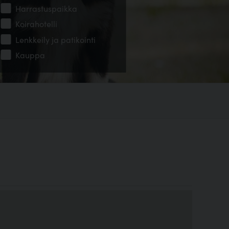
Harrastuspaikka
Koirahotelli
Lenkkeily ja patikointi
Kauppa