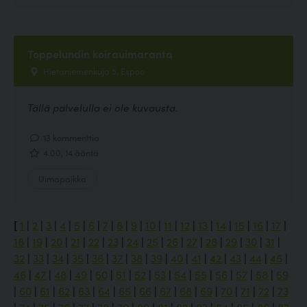
Toppelundin koirauimaranta
Hietaniemenkuja 5, Espoo
Tällä palvelulla ei ole kuvausta.
13 kommenttia
4.00, 14 ääntä
Uimapaikka
[
1
|
2
|
3
|
4
|
5
|
6
|
7
|
8
|
9
|
10
|
11
|
12
|
13
|
14
|
15
|
16
|
17
|
18
|
19
|
20
|
21
|
22
|
23
|
24
|
25
|
26
|
27
|
28
|
29
|
30
|
31
|
32
|
33
|
34
|
35
|
36
|
37
|
38
|
39
|
40
|
41
|
42
|
43
|
44
|
45
|
46
|
47
|
48
|
49
|
50
|
51
|
52
|
53
|
54
|
55
|
56
|
57
|
58
|
59
|
60
|
61
|
62
|
63
|
64
|
65
|
66
|
67
|
68
|
69
|
70
|
71
|
72
|
73