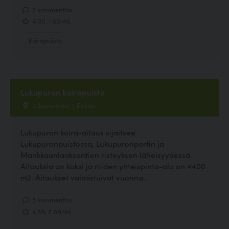
2 kommenttia
4.00, 1 ääntä
Koirapuisto
Lukupuron koirapuisto
Lukupurontie 1, Espoo
Lukupuron koira-aitaus sijaitsee
Lukupuronpuistossa, Lukupuronportin ja
Mankkaanlaaksontien risteyksen läheisyydessä.
Aitauksia on kaksi ja niiden yhteispinta-ala on 4400
m2. Aitaukset valmistuivat vuonna...
5 kommenttia
4.86, 7 ääntä