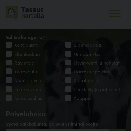
Valitse kategoria(t)
Koirapuisto
Eläinkauppa
Eläinlääkäri
Uimapaikka
Ravintola
Hyvinvointi ja hoitolat
Koirakoulu
Harrastuspaikka
Muut palvelut
Koirahotelli
Koirakuvaaja
Lenkkeily ja patikointi
Koirasovellus
Kauppa
Palveluhaku
Syötä paikkakunta, palvelun nimi tai osoite