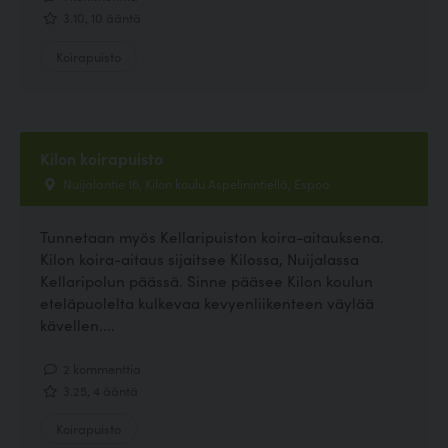
3.10, 10 ääntä
Koirapuisto
Kilon koirapuisto
Nuijalantie 16, Kilon koulu Aspelinintiellä, Espoo
Tunnetaan myös Kellaripuiston koira-aitauksena.
Kilon koira-aitaus sijaitsee Kilossa, Nuijalassa
Kellaripolun päässä. Sinne pääsee Kilon koulun
eteläpuolelta kulkevaa kevyenliikenteen väylää
kävellen....
2 kommenttia
3.25, 4 ääntä
Koirapuisto