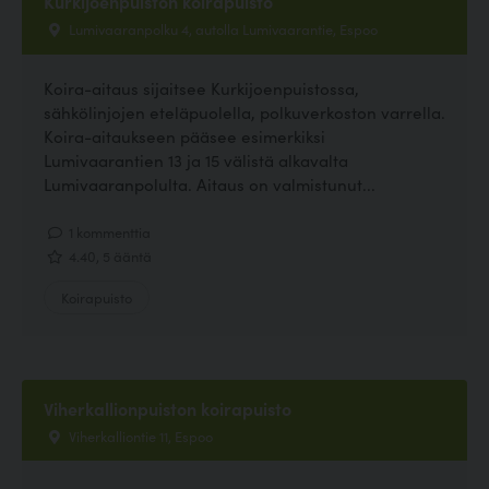
Kurkijoenpuiston koirapuisto
Lumivaaranpolku 4, autolla Lumivaarantie, Espoo
Koira-aitaus sijaitsee Kurkijoenpuistossa,
sähkölinjojen eteläpuolella, polkuverkoston varrella.
Koira-aitaukseen pääsee esimerkiksi
Lumivaarantien 13 ja 15 välistä alkavalta
Lumivaaranpolulta. Aitaus on valmistunut...
1 kommenttia
4.40, 5 ääntä
Koirapuisto
Viherkallionpuiston koirapuisto
Viherkalliontie 11, Espoo