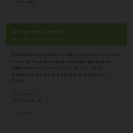
Koirapuisto
Rantametsän koirapuisto
Koukkuniementie 4, Espoo
Rantametsä nimisellä alueella, Säästöpankkiopiston
vieressä. Alueelle pääsee Säästöpankkiopiston
takaa menevää puistopolkua (ei autolla) tai
Koukkuniemen tieltä lähteviä puistoteitä pitkin.
Puisto...
1 kommenttia
4.40, 5 ääntä
Koirapuisto