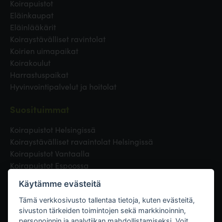
Koirapuistot
Eläinkaupat
Eläinlääkärit
Koiraystävälliset ravintolat
Koirien uimapaikat
Koirakoulut
Harrastuspaikat
Hyvinvointipalvelut ja hoitolat
Suosituimmat
Koirapuistot Helsingissä
Koiraystävälliset ravaintolat Helsingissä
Koirapuistot Vantaalla
Koirapuistot Espoossa
Koirapuistot Turussa
Käytämme evästeitä
Eläinlääkäri Helsingissä
Koirapuistot Tampereella
Tämä verkkosivusto tallentaa tietoja, kuten evästeitä,
sivuston tärkeiden toimintojen sekä markkinoinnin,
personoinnin ja analytiikan mahdollistamiseksi. Voit