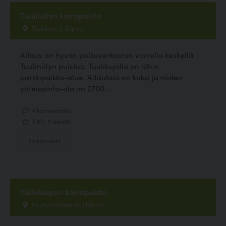
Tuuliniityn koirapuisto
Tuulikuja 3, Espoo
Aitaus on hyvän polkuverkoston varrella keskellä
Tuuliniityn puistoa. Tuulikujalla on lähin
parkkipaikka-alue. Aitauksia on kaksi ja niiden
yhteispinta-ala on 2700...
4 kommenttia
3.60, 5 ääntä
Koirapuisto
Talinhuipun koirapuisto
Poutamäentie 16, Helsinki