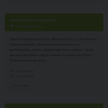
Saarnilaakson koirapuisto
Saarnilaakso, Espoo
Saarnilaaksonpuistossa, Hösmärintien ja Sunantien
risteysalueella. Hösmärintien puolella on
parkkipaikka, josta näköyhteys koira-aitaus. Hyvä
kevyenliikenteen väylä menee suoraan puistoon
Saarniraivion koulun...
1 kommenttia
2.50, 2 ääntä
Koirapuisto