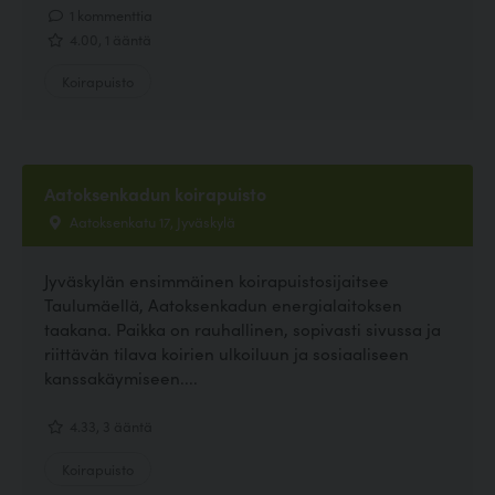
1 kommenttia
4.00, 1 ääntä
Koirapuisto
Aatoksenkadun koirapuisto
Aatoksenkatu 17, Jyväskylä
Jyväskylän ensimmäinen koirapuistosijaitsee
Taulumäellä, Aatoksenkadun energialaitoksen
taakana. Paikka on rauhallinen, sopivasti sivussa ja
riittävän tilava koirien ulkoiluun ja sosiaaliseen
kanssakäymiseen....
4.33, 3 ääntä
Koirapuisto