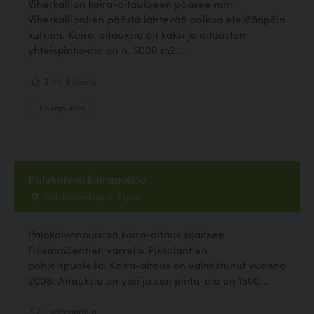
Viherkallion koira-aitaukseen pääsee mm.
Viherkalliontien päästä lähtevää polkua eteläänpäin
kulkien. Koira-aitauksia on kaksi ja aitausten
yhteispinta-ala on n. 5000 m2....
3.44, 9 ääntä
Koirapuisto
Palokaivon koirapuisto
Palokaivonkuja 8, Espoo
Palokaivonpuiston koira-aitaus sijaitsee
Friisinmäentien varrella Pikkalantien
pohjoispuolella. Koira-aitaus on valmistunut vuonna
2008. Aitauksia on yksi ja sen pinta-ala on 1500...
1 kommenttia