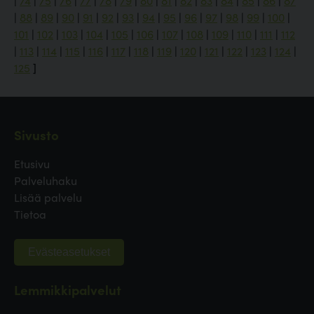
|
74
|
75
|
76
|
77
|
78
|
79
|
80
|
81
|
82
|
83
|
84
|
85
|
86
|
87
|
88
|
89
|
90
|
91
|
92
|
93
|
94
|
95
|
96
|
97
|
98
|
99
|
100
|
101
|
102
|
103
|
104
|
105
|
106
|
107
|
108
|
109
|
110
|
111
|
112
|
113
|
114
|
115
|
116
|
117
|
118
|
119
|
120
|
121
|
122
|
123
|
124
|
125
]
Sivusto
Etusivu
Palveluhaku
Lisää palvelu
Tietoa
Evästeasetukset
Lemmikkipalvelut