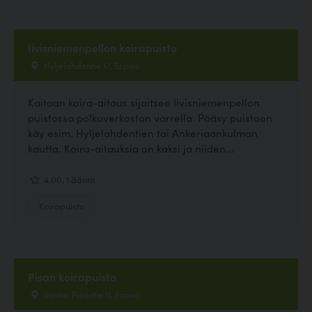
Iivisniemenpellon koirapuisto
Hyljelahdentie 17, Espoo
Kaitaan koira-aitaus sijaitsee Iivisniemenpellon
puistossa polkuverkoston varrella. Pääsy puistoon
käy esim. Hyljelahdentien tai Ankeriaankulman
kautta. Koira-aitauksia on kaksi ja niiden...
4.00, 1 ääntä
Koirapuisto
Pisan koirapuisto
Vanha Pisantie 11, Espoo