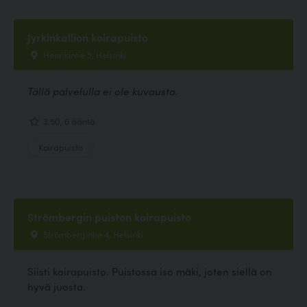
Jyrkinkallion koirapuisto
Henrikintie 5, Helsinki
Tällä palvelulla ei ole kuvausta.
3.50, 6 ääntä
Koirapuisto
Strömbergin puiston koirapuisto
Strömbergintie 4, Helsinki
Siisti koirapuisto. Puistossa iso mäki, joten siellä on
hyvä juosta.