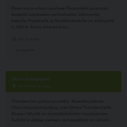
Pisan koira-aitaus sijaitsee Pisanmäen puistossa
keskellä Latokasken peltoaluetta. Lähimmille
kaduille Pisantielle ja Nöykkiönkadulle on etäisyyttä
n. 500 m. Koira-aitauksia on...
4.17, 12 ääntä
Koirapuisto
Olarin koirapuisto
Ylismäentie 2, Espoo
Ylismäentien pohjoispuolella. Alueelle pääsee
Olarinhaanpäänpolkua, joka lähtee Ylismäentieltä.
Alueen lähellä on lemmikkieläinten hautausmaa.
Autolla ei pääse viereen, autopaikkoja on reilusti...