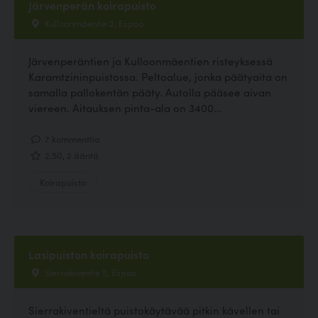
Järvenperän koirapuisto
Kulloonmäentie 2, Espoo
Järvenperäntien ja Kulloonmäentien risteyksessä
Karamtzininpuistossa. Peltoalue, jonka päätyaita on
samalla pallokentän pääty. Autolla pääsee aivan
viereen. Aitauksen pinta-ala on 3400...
7 kommenttia
2.50, 2 ääntä
Koirapuisto
Lasipuiston koirapuisto
Sierrakiventie 5, Espoo
Sierrakiventieltä puistokäytävää pitkin kävellen tai