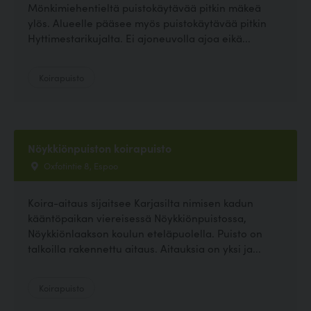
Mönkimiehentieltä puistokäytävää pitkin mäkeä
ylös. Alueelle pääsee myös puistokäytävää pitkin
Hyttimestarikujalta. Ei ajoneuvolla ajoa eikä...
Koirapuisto
Nöykkiönpuiston koirapuisto
Oxfotintie 8, Espoo
Koira-aitaus sijaitsee Karjasilta nimisen kadun
kääntöpaikan viereisessä Nöykkiönpuistossa,
Nöykkiönlaakson koulun eteläpuolella. Puisto on
talkoilla rakennettu aitaus. Aitauksia on yksi ja...
Koirapuisto