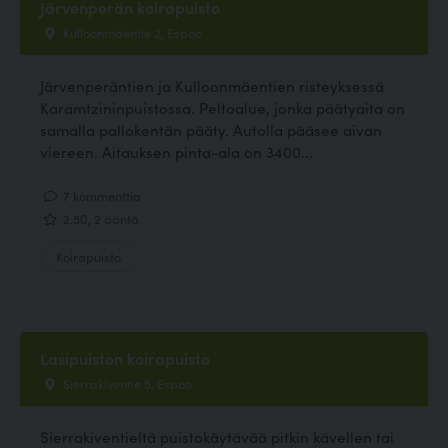
Järvenperän koirapuisto
Kulloonmäentie 2, Espoo
Järvenperäntien ja Kulloonmäentien risteyksessä
Karamtzininpuistossa. Peltoalue, jonka päätyaita on
samalla pallokentän pääty. Autolla pääsee aivan
viereen. Aitauksen pinta-ala on 3400...
7 kommenttia
2.50, 2 ääntä
Koirapuisto
Lasipuiston koirapuisto
Sierrakiventie 5, Espoo
Sierrakiventieltä puistokäytävää pitkin kävellen tai