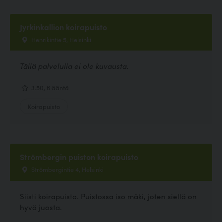
Jyrkinkallion koirapuisto
Henrikintie 5, Helsinki
Tällä palvelulla ei ole kuvausta.
3.50, 6 ääntä
Koirapuisto
Strömbergin puiston koirapuisto
Strömbergintie 4, Helsinki
Siisti koirapuisto. Puistossa iso mäki, joten siellä on
hyvä juosta.