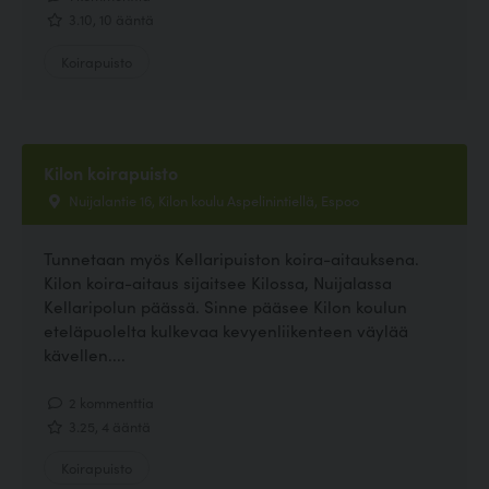
3.10, 10 ääntä
Koirapuisto
Kilon koirapuisto
Nuijalantie 16, Kilon koulu Aspelinintiellä, Espoo
Tunnetaan myös Kellaripuiston koira-aitauksena.
Kilon koira-aitaus sijaitsee Kilossa, Nuijalassa
Kellaripolun päässä. Sinne pääsee Kilon koulun
eteläpuolelta kulkevaa kevyenliikenteen väylää
kävellen....
2 kommenttia
3.25, 4 ääntä
Koirapuisto