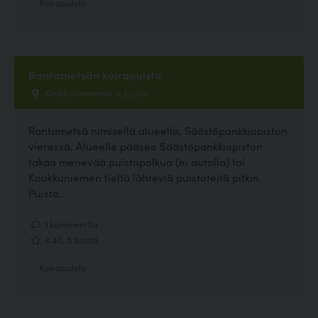
Koirapuisto
Rantametsän koirapuisto
Koukkuniementie 4, Espoo
Rantametsä nimisellä alueella, Säästöpankkiopiston
vieressä. Alueelle pääsee Säästöpankkiopiston
takaa menevää puistopolkua (ei autolla) tai
Koukkuniemen tieltä lähteviä puistoteitä pitkin.
Puisto...
1 kommenttia
4.40, 5 ääntä
Koirapuisto