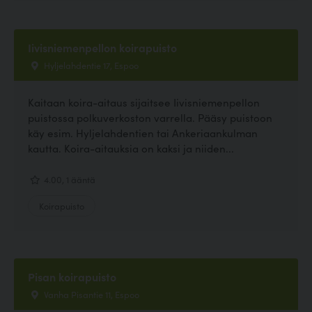
Iivisniemenpellon koirapuisto
Hyljelahdentie 17, Espoo
Kaitaan koira-aitaus sijaitsee Iivisniemenpellon
puistossa polkuverkoston varrella. Pääsy puistoon
käy esim. Hyljelahdentien tai Ankeriaankulman
kautta. Koira-aitauksia on kaksi ja niiden...
4.00, 1 ääntä
Koirapuisto
Pisan koirapuisto
Vanha Pisantie 11, Espoo