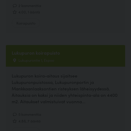
2 kommenttia
4.00, 1 ääntä
Koirapuisto
Lukupuron koirapuisto
Lukupurontie 1, Espoo
Lukupuron koira-aitaus sijaitsee
Lukupuronpuistossa, Lukupuronportin ja
Mankkaanlaaksontien risteyksen läheisyydessä.
Aitauksia on kaksi ja niiden yhteispinta-ala on 4400
m2. Aitaukset valmistuivat vuonna...
5 kommenttia
4.86, 7 ääntä