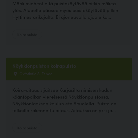
Mönkimiehentieltä puistokäytävää pitkin mäkeä
ylös. Alueelle pääsee myös puistokäytävää pitkin
Hyttimestarikujalta. Ei ajoneuvolla ajoa eikä...
Koirapuisto
Nöykkiönpuiston koirapuisto
Oxfotintie 8, Espoo
Koira-aitaus sijaitsee Karjasilta nimisen kadun
kääntöpaikan viereisessä Nöykkiönpuistossa,
Nöykkiönlaakson koulun eteläpuolella. Puisto on
talkoilla rakennettu aitaus. Aitauksia on yksi ja...
Koirapuisto