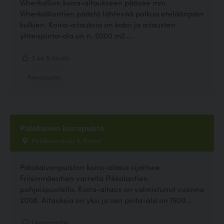
Viherkallion koira-aitaukseen pääsee mm.
Viherkalliontien päästä lähtevää polkua eteläänpäin
kulkien. Koira-aitauksia on kaksi ja aitausten
yhteispinta-ala on n. 5000 m2....
3.44, 9 ääntä
Koirapuisto
Palokaivon koirapuisto
Palokaivonkuja 8, Espoo
Palokaivonpuiston koira-aitaus sijaitsee
Friisinmäentien varrella Pikkalantien
pohjoispuolella. Koira-aitaus on valmistunut vuonna
2008. Aitauksia on yksi ja sen pinta-ala on 1500...
1 kommenttia