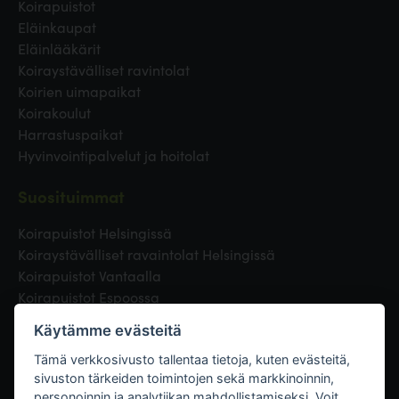
Koirapuistot
Eläinkaupat
Eläinlääkärit
Koiraystävälliset ravintolat
Koirien uimapaikat
Koirakoulut
Harrastuspaikat
Hyvinvointipalvelut ja hoitolat
Suosituimmat
Koirapuistot Helsingissä
Koiraystävälliset ravaintolat Helsingissä
Koirapuistot Vantaalla
Koirapuistot Espoossa
Koirapuistot Turussa
Käytämme evästeitä
Eläinlääkäri Helsingissä
Koirapuistot Tampereella
Tämä verkkosivusto tallentaa tietoja, kuten evästeitä,
sivuston tärkeiden toimintojen sekä markkinoinnin,
personoinnin ja analytiikan mahdollistamiseksi. Voit