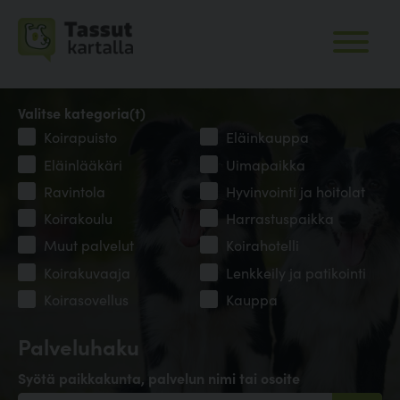
Valitse kategoria(t)
Koirapuisto
Eläinkauppa
Eläinlääkäri
Uimapaikka
Ravintola
Hyvinvointi ja hoitolat
Koirakoulu
Harrastuspaikka
Muut palvelut
Koirahotelli
Koirakuvaaja
Lenkkeily ja patikointi
Koirasovellus
Kauppa
Palveluhaku
Syötä paikkakunta, palvelun nimi tai osoite