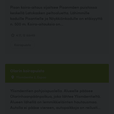
Pisan koira-aitaus sijaitsee Pisanmäen puistossa
keskellä Latokasken peltoaluetta. Lähimmille
kaduille Pisantielle ja Nöykkiönkadulle on etäisyyttä
n. 500 m. Koira-aitauksia on...
4.17, 12 ääntä
Koirapuisto
Olarin koirapuisto
Ylismäentie 2, Espoo
Ylismäentien pohjoispuolella. Alueelle pääsee
Olarinhaanpäänpolkua, joka lähtee Ylismäentieltä.
Alueen lähellä on lemmikkieläinten hautausmaa.
Autolla ei pääse viereen, autopaikkoja on reilusti...