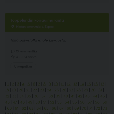
Toppelundin koirauimaranta
Hietaniemenkuja 5, Espoo
Tällä palvelulla ei ole kuvausta.
13 kommenttia
4.00, 14 ääntä
Uimapaikka
[
1
|
2
|
3
|
4
|
5
|
6
|
7
|
8
|
9
|
10
|
11
|
12
|
13
|
14
|
15
|
16
|
17
|
18
|
19
|
20
|
21
|
22
|
23
|
24
|
25
|
26
|
27
|
28
|
29
|
30
|
31
|
32
|
33
|
34
|
35
|
36
|
37
|
38
|
39
|
40
|
41
|
42
|
43
|
44
|
45
|
46
|
47
|
48
|
49
|
50
|
51
|
52
|
53
|
54
|
55
|
56
|
57
|
58
|
59
|
60
|
61
|
62
|
63
|
64
|
65
|
66
|
67
|
68
|
69
|
70
|
71
|
72
|
73