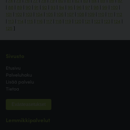
|
74
|
75
|
76
|
77
|
78
|
79
|
80
|
81
|
82
|
83
|
84
|
85
|
86
|
87
|
88
|
89
|
90
|
91
|
92
|
93
|
94
|
95
|
96
|
97
|
98
|
99
|
100
|
101
|
102
|
103
|
104
|
105
|
106
|
107
|
108
|
109
|
110
|
111
|
112
|
113
|
114
|
115
|
116
|
117
|
118
|
119
|
120
|
121
|
122
|
123
|
124
|
125
]
Sivusto
Etusivu
Palveluhaku
Lisää palvelu
Tietoa
Evästeasetukset
Lemmikkipalvelut