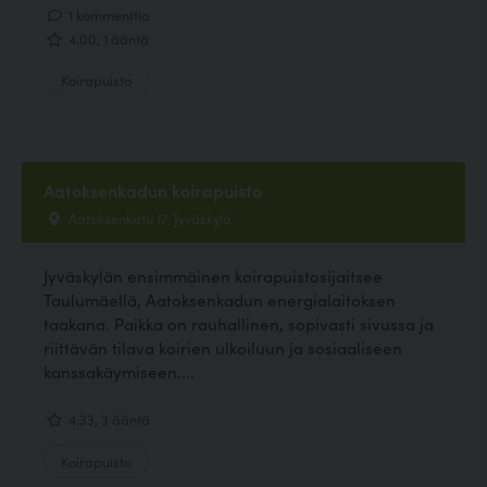
1 kommenttia
4.00, 1 ääntä
Koirapuisto
Aatoksenkadun koirapuisto
Aatoksenkatu 17, Jyväskylä
Jyväskylän ensimmäinen koirapuistosijaitsee
Taulumäellä, Aatoksenkadun energialaitoksen
taakana. Paikka on rauhallinen, sopivasti sivussa ja
riittävän tilava koirien ulkoiluun ja sosiaaliseen
kanssakäymiseen....
4.33, 3 ääntä
Koirapuisto