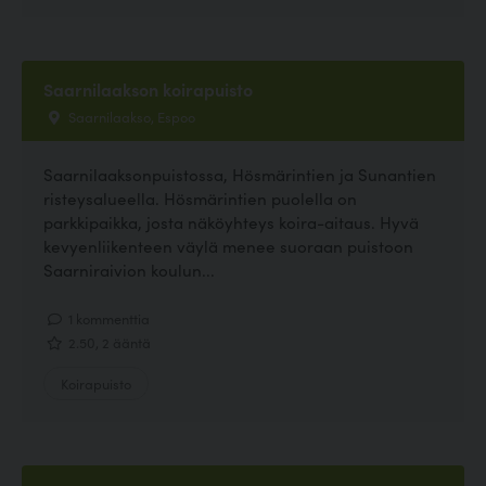
Saarnilaakson koirapuisto
Saarnilaakso, Espoo
Saarnilaaksonpuistossa, Hösmärintien ja Sunantien
risteysalueella. Hösmärintien puolella on
parkkipaikka, josta näköyhteys koira-aitaus. Hyvä
kevyenliikenteen väylä menee suoraan puistoon
Saarniraivion koulun...
1 kommenttia
2.50, 2 ääntä
Koirapuisto