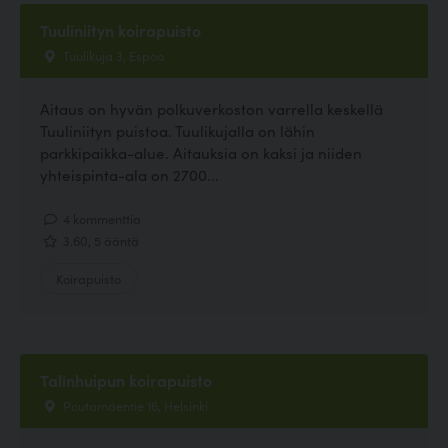
Tuuliniityn koirapuisto
Tuulikuja 3, Espoo
Aitaus on hyvän polkuverkoston varrella keskellä
Tuuliniityn puistoa. Tuulikujalla on lähin
parkkipaikka-alue. Aitauksia on kaksi ja niiden
yhteispinta-ala on 2700...
4 kommenttia
3.60, 5 ääntä
Koirapuisto
Talinhuipun koirapuisto
Poutamäentie 16, Helsinki