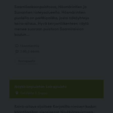
Saarnilaaksonpuistossa, Hösmärintien ja
Sunantien risteysalueella. Hösmärintien
puolella on parkkipaikka, josta näköyhteys
koira-aitaus. Hyvä kevyenliikenteen väylä
menee suoraan puistoon Saarniraivion
koulun...
1 kommenttia
2.50, 2 ääntä
Koirapuisto
Nöykkiönpuiston koirapuisto
Oxfotintie 8, Espoo
Koira-aitaus sijaitsee Karjasilta nimisen kadun
kääntöpaikan viereisessä Nöykkiönpuistossa,