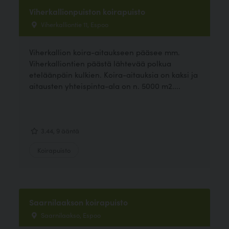
Viherkallionpuiston koirapuisto
Viherkalliontie 11, Espoo
Viherkallion koira-aitaukseen pääsee mm.
Viherkalliontien päästä lähtevää polkua
eteläänpäin kulkien. Koira-aitauksia on kaksi ja
aitausten yhteispinta-ala on n. 5000 m2....
3.44, 9 ääntä
Koirapuisto
Saarnilaakson koirapuisto
Saarnilaakso, Espoo