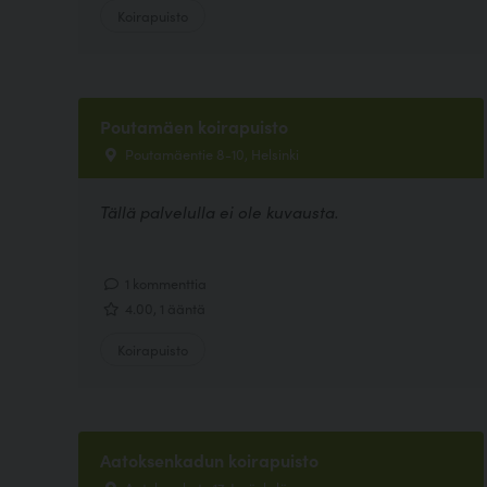
Koirapuisto
Poutamäen koirapuisto
Poutamäentie 8-10, Helsinki
Tällä palvelulla ei ole kuvausta.
1 kommenttia
4.00, 1 ääntä
Koirapuisto
Aatoksenkadun koirapuisto
Aatoksenkatu 17, Jyväskylä