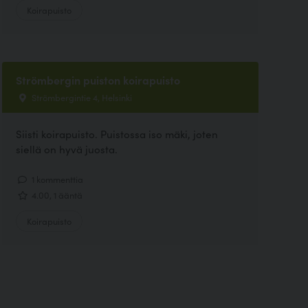
Koirapuisto
Strömbergin puiston koirapuisto
Strömbergintie 4, Helsinki
Siisti koirapuisto. Puistossa iso mäki, joten
siellä on hyvä juosta.
1 kommenttia
4.00, 1 ääntä
Koirapuisto