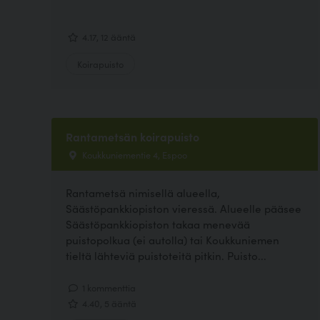
4.17, 12 ääntä
Koirapuisto
Rantametsän koirapuisto
Koukkuniementie 4, Espoo
Rantametsä nimisellä alueella,
Säästöpankkiopiston vieressä. Alueelle pääsee
Säästöpankkiopiston takaa menevää
puistopolkua (ei autolla) tai Koukkuniemen
tieltä lähteviä puistoteitä pitkin. Puisto...
1 kommenttia
4.40, 5 ääntä