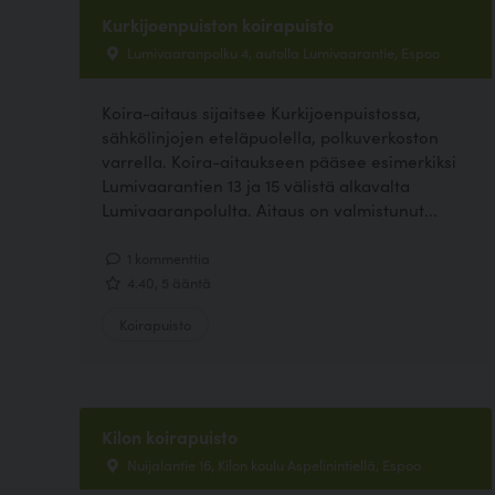
Kurkijoenpuiston koirapuisto
Lumivaaranpolku 4, autolla Lumivaarantie, Espoo
Koira-aitaus sijaitsee Kurkijoenpuistossa,
sähkölinjojen eteläpuolella, polkuverkoston
varrella. Koira-aitaukseen pääsee esimerkiksi
Lumivaarantien 13 ja 15 välistä alkavalta
Lumivaaranpolulta. Aitaus on valmistunut...
1 kommenttia
4.40, 5 ääntä
Koirapuisto
Kilon koirapuisto
Nuijalantie 16, Kilon koulu Aspelinintiellä, Espoo