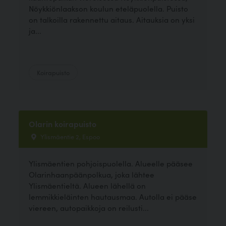
Nöykkiönlaakson koulun eteläpuolella. Puisto
on talkoilla rakennettu aitaus. Aitauksia on yksi
ja...
Koirapuisto
Olarin koirapuisto
Ylismäentie 2, Espoo
Ylismäentien pohjoispuolella. Alueelle pääsee
Olarinhaanpäänpolkua, joka lähtee
Ylismäentieltä. Alueen lähellä on
lemmikkieläinten hautausmaa. Autolla ei pääse
viereen, autopaikkoja on reilusti...