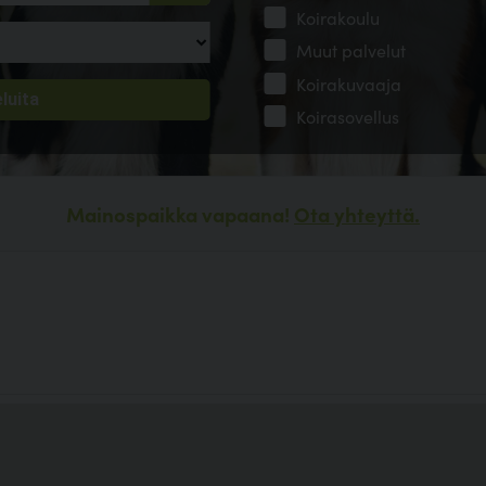
Koirakoulu
Muut palvelut
Koirakuvaaja
Koirasovellus
Mainospaikka vapaana!
Ota yhteyttä.