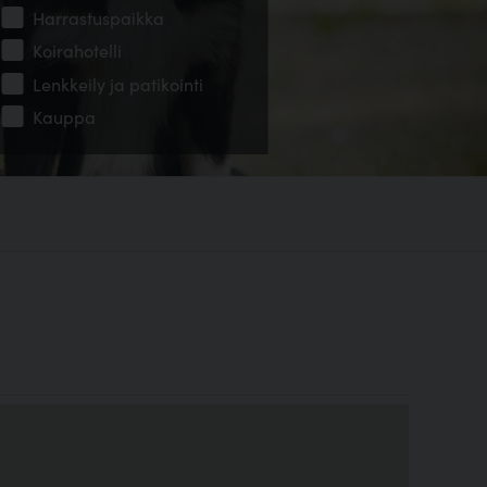
Harrastuspaikka
Koirahotelli
Lenkkeily ja patikointi
Kauppa