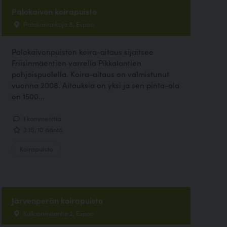
Palokaivon koirapuisto
Palokaivonkuja 8, Espoo
Palokaivonpuiston koira-aitaus sijaitsee
Friisinmäentien varrella Pikkalantien
pohjoispuolella. Koira-aitaus on valmistunut
vuonna 2008. Aitauksia on yksi ja sen pinta-ala
on 1500...
1 kommenttia
3.10, 10 ääntä
Koirapuisto
Järvenperän koirapuisto
Kulloonmäentie 2, Espoo