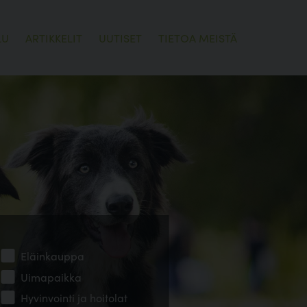
LU
ARTIKKELIT
UUTISET
TIETOA MEISTÄ
Eläinkauppa
Uimapaikka
Hyvinvointi ja hoitolat