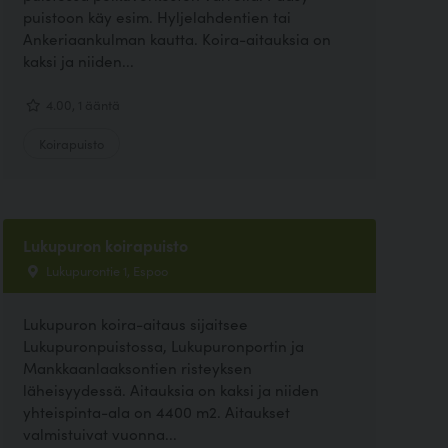
puistoon käy esim. Hyljelahdentien tai
Ankeriaankulman kautta. Koira-aitauksia on
kaksi ja niiden...
4.00, 1 ääntä
Koirapuisto
Lukupuron koirapuisto
Lukupurontie 1, Espoo
Lukupuron koira-aitaus sijaitsee
Lukupuronpuistossa, Lukupuronportin ja
Mankkaanlaaksontien risteyksen
läheisyydessä. Aitauksia on kaksi ja niiden
yhteispinta-ala on 4400 m2. Aitaukset
valmistuivat vuonna...