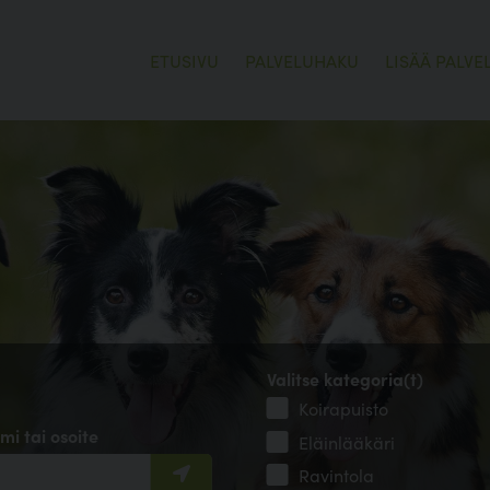
ETUSIVU
PALVELUHAKU
LISÄÄ PALVE
Valitse kategoria(t)
Koirapuisto
mi tai osoite
Eläinlääkäri
Ravintola