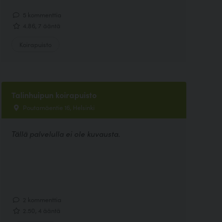
5 kommenttia
4.86, 7 ääntä
Koirapuisto
Talinhuipun koirapuisto
Poutamäentie 16, Helsinki
Tällä palvelulla ei ole kuvausta.
2 kommenttia
2.50, 4 ääntä