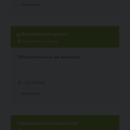
Koirapuisto
Jyrkinkallion koirapuisto
Henrikintie 5, Helsinki
Tällä palvelulla ei ole kuvausta.
3.50, 6 ääntä
Koirapuisto
Toppelundin koirauimaranta
Hietaniemenkuja 5, Espoo