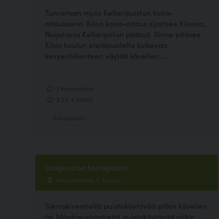
Tunnetaan myös Kellaripuiston koira-
aitauksena. Kilon koira-aitaus sijaitsee Kilossa,
Nuijalassa Kellaripolun päässä. Sinne pääsee
Kilon koulun eteläpuolelta kulkevaa
kevyenliikenteen väylää kävellen....
2 kommenttia
3.25, 4 ääntä
Koirapuisto
Lasipuiston koirapuisto
Sierrakiventie 5, Espoo
Sierrakiventieltä puistokäytävää pitkin kävellen
tai Mönkimiehentieltä puistokäytävää pitkin