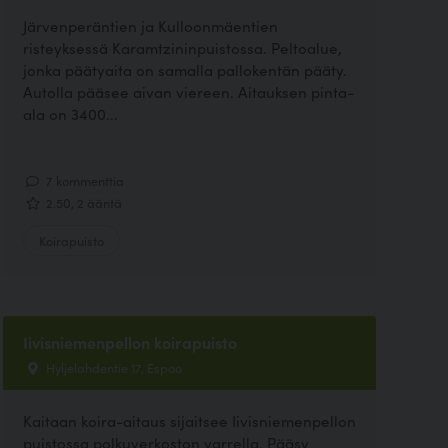
Järvenperäntien ja Kulloonmäentien
risteyksessä Karamtzininpuistossa. Peltoalue,
jonka päätyaita on samalla pallokentän pääty.
Autolla pääsee aivan viereen. Aitauksen pinta-
ala on 3400...
7 kommenttia
2.50, 2 ääntä
Koirapuisto
Iivisniemenpellon koirapuisto
Hyljelahdentie 17, Espoo
Kaitaan koira-aitaus sijaitsee Iivisniemenpellon
puistossa polkuverkoston varrella. Pääsy