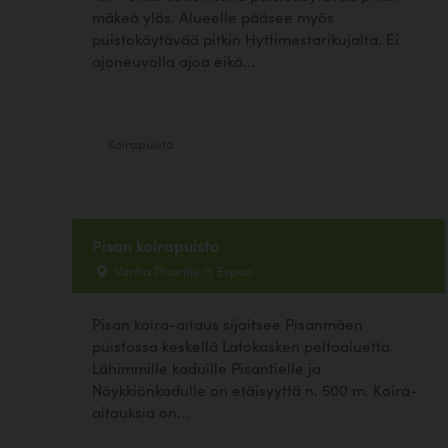
mäkeä ylös. Alueelle pääsee myös
puistokäytävää pitkin Hyttimestarikujalta. Ei
ajoneuvolla ajoa eikä...
Koirapuisto
Pisan koirapuisto
Vanha Pisantie 11, Espoo
Pisan koira-aitaus sijaitsee Pisanmäen
puistossa keskellä Latokasken peltoaluetta.
Lähimmille kaduille Pisantielle ja
Nöykkiönkadulle on etäisyyttä n. 500 m. Koira-
aitauksia on...