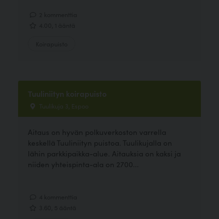
2 kommenttia
4.00, 1 ääntä
Koirapuisto
Tuuliniityn koirapuisto
Tuulikuja 3, Espoo
Aitaus on hyvän polkuverkoston varrella
keskellä Tuuliniityn puistoa. Tuulikujalla on
lähin parkkipaikka-alue. Aitauksia on kaksi ja
niiden yhteispinta-ala on 2700...
4 kommenttia
3.60, 5 ääntä