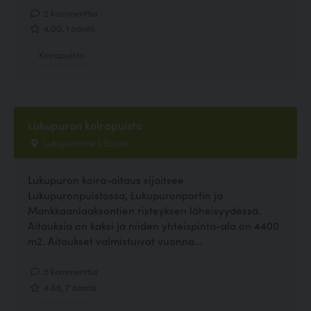
2 kommenttia
4.00, 1 ääntä
Koirapuisto
Lukupuron koirapuisto
Lukupurontie 1, Espoo
Lukupuron koira-aitaus sijaitsee
Lukupuronpuistossa, Lukupuronportin ja
Mankkaanlaaksontien risteyksen läheisyydessä.
Aitauksia on kaksi ja niiden yhteispinta-ala on 4400
m2. Aitaukset valmistuivat vuonna...
5 kommenttia
4.86, 7 ääntä