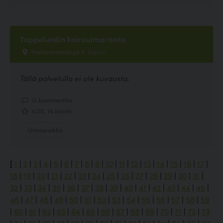
Toppelundin koirauimaranta
Hietaniemenkuja 5, Espoo
Tällä palvelulla ei ole kuvausta.
13 kommenttia
4.00, 14 ääntä
Uimapaikka
[
1
|
2
|
3
|
4
|
5
|
6
|
7
|
8
|
9
|
10
|
11
|
12
|
13
|
14
|
15
|
16
|
17
|
18
|
19
|
20
|
21
|
22
|
23
|
24
|
25
|
26
|
27
|
28
|
29
|
30
|
31
|
32
|
33
|
34
|
35
|
36
|
37
|
38
|
39
|
40
|
41
|
42
|
43
|
44
|
45
|
46
|
47
|
48
|
49
|
50
|
51
|
52
|
53
|
54
|
55
|
56
|
57
|
58
|
59
|
60
|
61
|
62
|
63
|
64
|
65
|
66
|
67
|
68
|
69
|
70
|
71
|
72
|
73