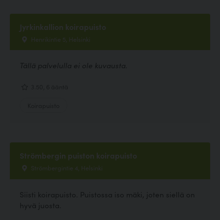
Jyrkinkallion koirapuisto
Henrikintie 5, Helsinki
Tällä palvelulla ei ole kuvausta.
3.50, 6 ääntä
Koirapuisto
Strömbergin puiston koirapuisto
Strömbergintie 4, Helsinki
Siisti koirapuisto. Puistossa iso mäki, joten siellä on
hyvä juosta.