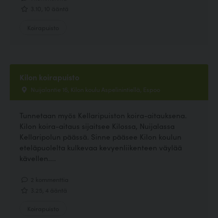
3.10, 10 ääntä
Koirapuisto
Kilon koirapuisto
Nuijalantie 16, Kilon koulu Aspelinintiellä, Espoo
Tunnetaan myös Kellaripuiston koira-aitauksena.
Kilon koira-aitaus sijaitsee Kilossa, Nuijalassa
Kellaripolun päässä. Sinne pääsee Kilon koulun
eteläpuolelta kulkevaa kevyenliikenteen väylää
kävellen....
2 kommenttia
3.25, 4 ääntä
Koirapuisto