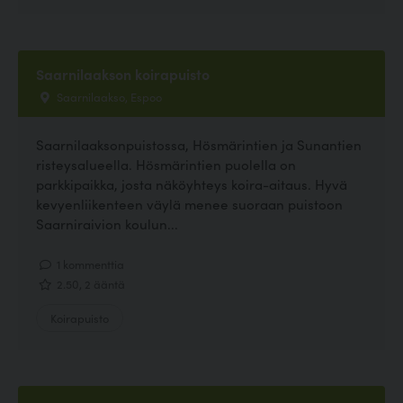
Saarnilaakson koirapuisto
Saarnilaakso, Espoo
Saarnilaaksonpuistossa, Hösmärintien ja Sunantien
risteysalueella. Hösmärintien puolella on
parkkipaikka, josta näköyhteys koira-aitaus. Hyvä
kevyenliikenteen väylä menee suoraan puistoon
Saarniraivion koulun...
1 kommenttia
2.50, 2 ääntä
Koirapuisto