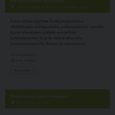
Kurkijoenpuiston koirapuisto
Lumivaaranpolku 4, autolla Lumivaarantie, Espoo
Koira-aitaus sijaitsee Kurkijoenpuistossa,
sähkölinjojen eteläpuolella, polkuverkoston varrella.
Koira-aitaukseen pääsee esimerkiksi
Lumivaarantien 13 ja 15 välistä alkavalta
Lumivaaranpolulta. Aitaus on valmistunut...
1 kommenttia
4.40, 5 ääntä
Koirapuisto
Viherkallionpuiston koirapuisto
Viherkalliontie 11, Espoo