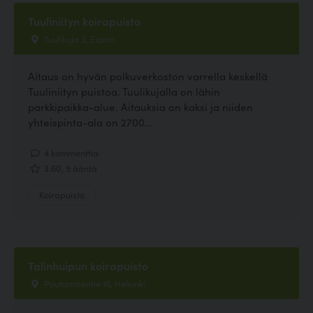
Tuuliniityn koirapuisto
Tuulikuja 3, Espoo
Aitaus on hyvän polkuverkoston varrella keskellä
Tuuliniityn puistoa. Tuulikujalla on lähin
parkkipaikka-alue. Aitauksia on kaksi ja niiden
yhteispinta-ala on 2700...
4 kommenttia
3.60, 5 ääntä
Koirapuisto
Talinhuipun koirapuisto
Poutamäentie 16, Helsinki