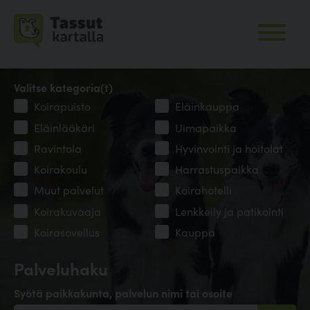
Valitse kategoria(t)
Koirapuisto
Eläinkauppa
Eläinlääkäri
Uimapaikka
Ravintola
Hyvinvointi ja hoitolat
Koirakoulu
Harrastuspaikka
Muut palvelut
Koirahotelli
Koirakuvaaja
Lenkkeily ja patikointi
Koirasovellus
Kauppa
Palveluhaku
Syötä paikkakunta, palvelun nimi tai osoite