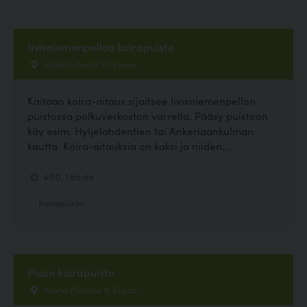
Iivisniemenpellon koirapuisto
Hyljelahdentie 17, Espoo
Kaitaan koira-aitaus sijaitsee Iivisniemenpellon
puistossa polkuverkoston varrella. Pääsy puistoon
käy esim. Hyljelahdentien tai Ankeriaankulman
kautta. Koira-aitauksia on kaksi ja niiden...
4.00, 1 ääntä
Koirapuisto
Pisan koirapuisto
Vanha Pisantie 11, Espoo