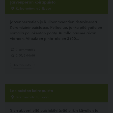
Järvenperän koirapuisto
Kulloonmäentie 2, Espoo
Järvenperäntien ja Kulloonmäentien risteyksessä
Karamtzininpuistossa. Peltoalue, jonka päätyaita on
samalla pallokentän pääty. Autolla pääsee aivan
viereen. Aitauksen pinta-ala on 3400...
7 kommenttia
2.50, 2 ääntä
Koirapuisto
Lasipuiston koirapuisto
Sierrakiventie 5, Espoo
Sierrakiventieltä puistokäytävää pitkin kävellen tai