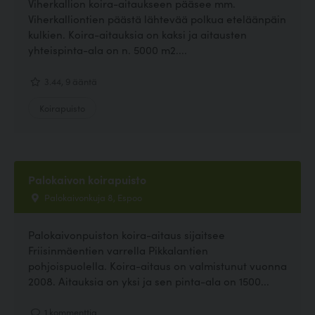
Viherkallion koira-aitaukseen pääsee mm.
Viherkalliontien päästä lähtevää polkua eteläänpäin
kulkien. Koira-aitauksia on kaksi ja aitausten
yhteispinta-ala on n. 5000 m2....
3.44, 9 ääntä
Koirapuisto
Palokaivon koirapuisto
Palokaivonkuja 8, Espoo
Palokaivonpuiston koira-aitaus sijaitsee
Friisinmäentien varrella Pikkalantien
pohjoispuolella. Koira-aitaus on valmistunut vuonna
2008. Aitauksia on yksi ja sen pinta-ala on 1500...
1 kommenttia