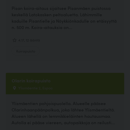
Pisan koira-aitaus sijaitsee Pisanmäen puistossa
keskellä Latokasken peltoaluetta. Lähimmille
kaduille Pisantielle ja Nöykkiönkadulle on etäisyyttä
n. 500 m. Koira-aitauksia on...
4.17, 12 ääntä
Koirapuisto
Olarin koirapuisto
Ylismäentie 2, Espoo
Ylismäentien pohjoispuolella. Alueelle pääsee
Olarinhaanpäänpolkua, joka lähtee Ylismäentieltä.
Alueen lähellä on lemmikkieläinten hautausmaa.
Autolla ei pääse viereen, autopaikkoja on reilusti...