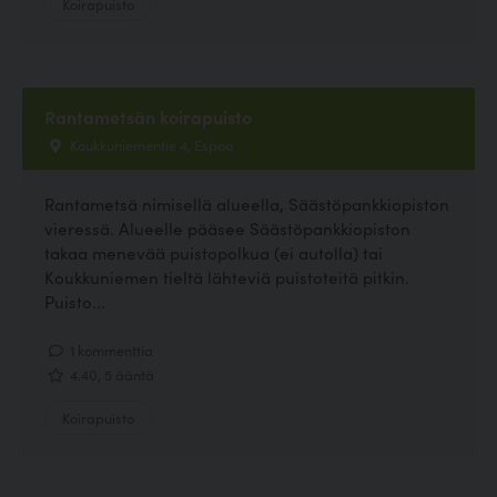
Koirapuisto
Rantametsän koirapuisto
Koukkuniementie 4, Espoo
Rantametsä nimisellä alueella, Säästöpankkiopiston
vieressä. Alueelle pääsee Säästöpankkiopiston
takaa menevää puistopolkua (ei autolla) tai
Koukkuniemen tieltä lähteviä puistoteitä pitkin.
Puisto...
1 kommenttia
4.40, 5 ääntä
Koirapuisto