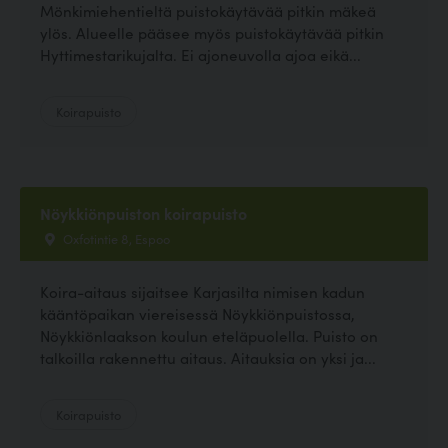
Mönkimiehentieltä puistokäytävää pitkin mäkeä
ylös. Alueelle pääsee myös puistokäytävää pitkin
Hyttimestarikujalta. Ei ajoneuvolla ajoa eikä...
Koirapuisto
Nöykkiönpuiston koirapuisto
Oxfotintie 8, Espoo
Koira-aitaus sijaitsee Karjasilta nimisen kadun
kääntöpaikan viereisessä Nöykkiönpuistossa,
Nöykkiönlaakson koulun eteläpuolella. Puisto on
talkoilla rakennettu aitaus. Aitauksia on yksi ja...
Koirapuisto