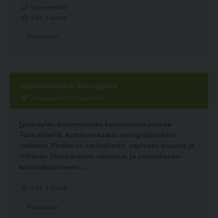
1 kommenttia
4.00, 1 ääntä
Koirapuisto
Aatoksenkadun koirapuisto
Aatoksenkatu 17, Jyväskylä
Jyväskylän ensimmäinen koirapuistosijaitsee
Taulumäellä, Aatoksenkadun energialaitoksen
taakana. Paikka on rauhallinen, sopivasti sivussa ja
riittävän tilava koirien ulkoiluun ja sosiaaliseen
kanssakäymiseen....
4.33, 3 ääntä
Koirapuisto