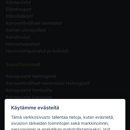
Koirapuistot
Eläinkaupat
Eläinlääkärit
Koiraystävälliset ravintolat
Koirien uimapaikat
Koirakoulut
Harrastuspaikat
Hyvinvointipalvelut ja hoitolat
Suosituimmat
Koirapuistot Helsingissä
Koiraystävälliset ravaintolat Helsingissä
Koirapuistot Vantaalla
Koirapuistot Espoossa
Koirapuistot Turussa
Käytämme evästeitä
Eläinlääkäri Helsingissä
Koirapuistot Tampereella
Tämä verkkosivusto tallentaa tietoja, kuten evästeitä,
sivuston tärkeiden toimintojen sekä markkinoinnin,
personoinnin ja analytiikan mahdollistamiseksi. Voit