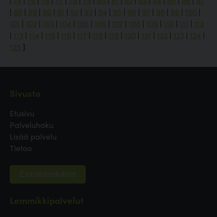
|
74
|
75
|
76
|
77
|
78
|
79
|
80
|
81
|
82
|
83
|
84
|
85
|
86
|
87
|
88
|
89
|
90
|
91
|
92
|
93
|
94
|
95
|
96
|
97
|
98
|
99
|
100
|
101
|
102
|
103
|
104
|
105
|
106
|
107
|
108
|
109
|
110
|
111
|
112
|
113
|
114
|
115
|
116
|
117
|
118
|
119
|
120
|
121
|
122
|
123
|
124
|
125
]
Sivusto
Etusivu
Palveluhaku
Lisää palvelu
Tietoa
Evästeasetukset
Lemmikkipalvelut