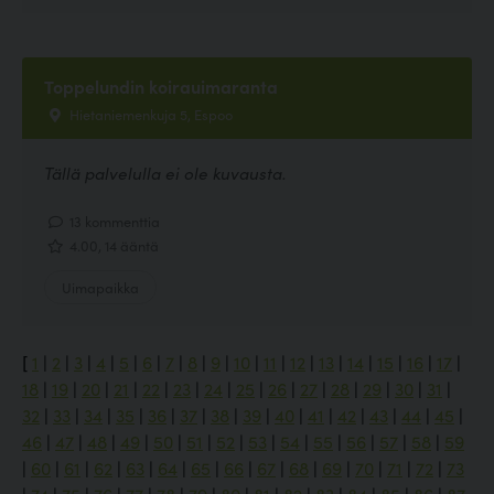
Toppelundin koirauimaranta
Hietaniemenkuja 5, Espoo
Tällä palvelulla ei ole kuvausta.
13 kommenttia
4.00, 14 ääntä
Uimapaikka
[
1
|
2
|
3
|
4
|
5
|
6
|
7
|
8
|
9
|
10
|
11
|
12
|
13
|
14
|
15
|
16
|
17
|
18
|
19
|
20
|
21
|
22
|
23
|
24
|
25
|
26
|
27
|
28
|
29
|
30
|
31
|
32
|
33
|
34
|
35
|
36
|
37
|
38
|
39
|
40
|
41
|
42
|
43
|
44
|
45
|
46
|
47
|
48
|
49
|
50
|
51
|
52
|
53
|
54
|
55
|
56
|
57
|
58
|
59
|
60
|
61
|
62
|
63
|
64
|
65
|
66
|
67
|
68
|
69
|
70
|
71
|
72
|
73