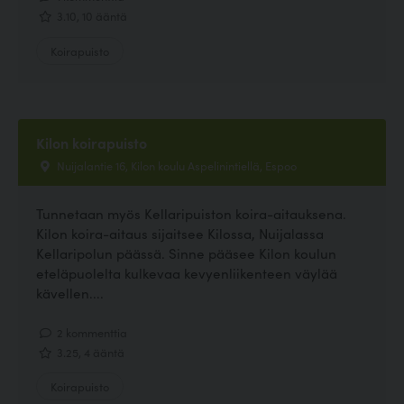
3.10, 10 ääntä
Koirapuisto
Kilon koirapuisto
Nuijalantie 16, Kilon koulu Aspelinintiellä, Espoo
Tunnetaan myös Kellaripuiston koira-aitauksena.
Kilon koira-aitaus sijaitsee Kilossa, Nuijalassa
Kellaripolun päässä. Sinne pääsee Kilon koulun
eteläpuolelta kulkevaa kevyenliikenteen väylää
kävellen....
2 kommenttia
3.25, 4 ääntä
Koirapuisto