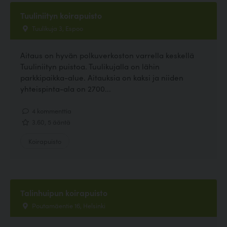
Tuuliniityn koirapuisto
Tuulikuja 3, Espoo
Aitaus on hyvän polkuverkoston varrella keskellä
Tuuliniityn puistoa. Tuulikujalla on lähin
parkkipaikka-alue. Aitauksia on kaksi ja niiden
yhteispinta-ala on 2700...
4 kommenttia
3.60, 5 ääntä
Koirapuisto
Talinhuipun koirapuisto
Poutamäentie 16, Helsinki