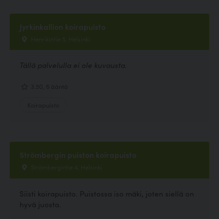
Jyrkinkallion koirapuisto
Henrikintie 5, Helsinki
Tällä palvelulla ei ole kuvausta.
3.50, 6 ääntä
Koirapuisto
Strömbergin puiston koirapuisto
Strömbergintie 4, Helsinki
Siisti koirapuisto. Puistossa iso mäki, joten siellä on
hyvä juosta.