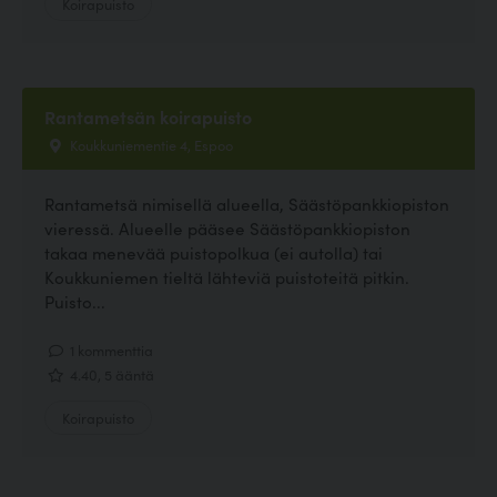
Koirapuisto
Rantametsän koirapuisto
Koukkuniementie 4, Espoo
Rantametsä nimisellä alueella, Säästöpankkiopiston
vieressä. Alueelle pääsee Säästöpankkiopiston
takaa menevää puistopolkua (ei autolla) tai
Koukkuniemen tieltä lähteviä puistoteitä pitkin.
Puisto...
1 kommenttia
4.40, 5 ääntä
Koirapuisto