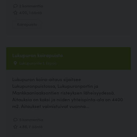
2 kommenttia
4.00, 1 ääntä
Koirapuisto
Lukupuron koirapuisto
Lukupurontie 1, Espoo
Lukupuron koira-aitaus sijaitsee
Lukupuronpuistossa, Lukupuronportin ja
Mankkaanlaaksontien risteyksen läheisyydessä.
Aitauksia on kaksi ja niiden yhteispinta-ala on 4400
m2. Aitaukset valmistuivat vuonna...
5 kommenttia
4.86, 7 ääntä