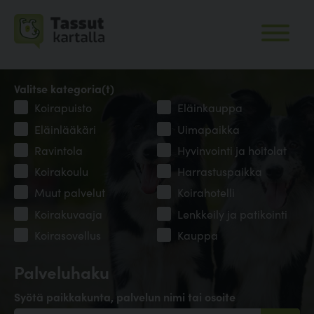
Valitse kategoria(t)
Koirapuisto
Eläinkauppa
Eläinlääkäri
Uimapaikka
Ravintola
Hyvinvointi ja hoitolat
Koirakoulu
Harrastuspaikka
Muut palvelut
Koirahotelli
Koirakuvaaja
Lenkkeily ja patikointi
Koirasovellus
Kauppa
Palveluhaku
Syötä paikkakunta, palvelun nimi tai osoite