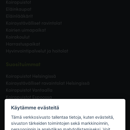
Koirapuistot
Eläinkaupat
Eläinlääkärit
Koiraystävälliset ravintolat
Koirien uimapaikat
Koirakoulut
Harrastuspaikat
Hyvinvointipalvelut ja hoitolat
Suosituimmat
Koirapuistot Helsingissä
Koiraystävälliset ravaintolat Helsingissä
Koirapuistot Vantaalla
Koirapuistot Espoossa
Koirapuistot Turussa
Käytämme evästeitä
Eläinlääkäri Helsingissä
Koirapuistot Tampereella
Tämä verkkosivusto tallentaa tietoja, kuten evästeitä,
sivuston tärkeiden toimintojen sekä markkinoinnin,
personoinnin ja analytiikan mahdollistamiseksi. Voit