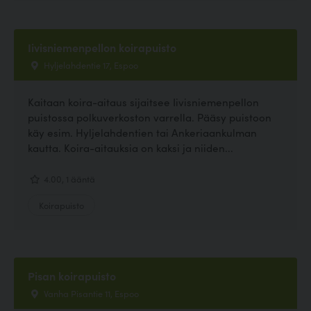
Iivisniemenpellon koirapuisto
Hyljelahdentie 17, Espoo
Kaitaan koira-aitaus sijaitsee Iivisniemenpellon
puistossa polkuverkoston varrella. Pääsy puistoon
käy esim. Hyljelahdentien tai Ankeriaankulman
kautta. Koira-aitauksia on kaksi ja niiden...
4.00, 1 ääntä
Koirapuisto
Pisan koirapuisto
Vanha Pisantie 11, Espoo