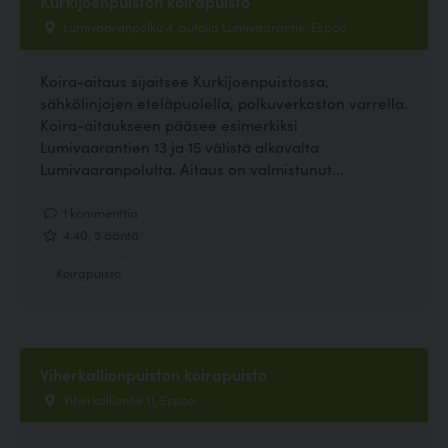
Kurkijoenpuiston koirapuisto
Lumivaaranpolku 4, autolla Lumivaarantie, Espoo
Koira-aitaus sijaitsee Kurkijoenpuistossa,
sähkölinjojen eteläpuolella, polkuverkoston varrella.
Koira-aitaukseen pääsee esimerkiksi
Lumivaarantien 13 ja 15 välistä alkavalta
Lumivaaranpolulta. Aitaus on valmistunut...
1 kommenttia
4.40, 5 ääntä
Koirapuisto
Viherkallionpuiston koirapuisto
Viherkalliontie 11, Espoo