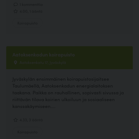
1 kommenttia
4.00, 1 ääntä
Koirapuisto
Aatoksenkadun koirapuisto
Aatoksenkatu 17, Jyväskylä
Jyväskylän ensimmäinen koirapuistosijaitsee
Taulumäellä, Aatoksenkadun energialaitoksen
taakana. Paikka on rauhallinen, sopivasti sivussa ja
riittävän tilava koirien ulkoiluun ja sosiaaliseen
kanssakäymiseen....
4.33, 3 ääntä
Koirapuisto