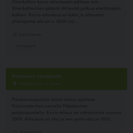
Viherkallion koira-aitaukseen pääsee mm.
Viherkalliontien päästä lähtevää polkua eteläänpäin
kulkien. Koira-aitauksia on kaksi ja aitausten
yhteispinta-ala on n. 5000 m2....
3.44, 9 ääntä
Koirapuisto
Palokaivon koirapuisto
Palokaivonkuja 8, Espoo
Palokaivonpuiston koira-aitaus sijaitsee
Friisinmäentien varrella Pikkalantien
pohjoispuolella. Koira-aitaus on valmistunut vuonna
2008. Aitauksia on yksi ja sen pinta-ala on 1500...
1 kommenttia