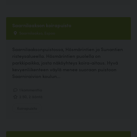
Saarnilaakson koirapuisto
Saarnilaakso, Espoo
Saarnilaaksonpuistossa, Hösmärintien ja Sunantien
risteysalueella. Hösmärintien puolella on
parkkipaikka, josta näköyhteys koira-aitaus. Hyvä
kevyenliikenteen väylä menee suoraan puistoon
Saarniraivion koulun...
1 kommenttia
2.50, 2 ääntä
Koirapuisto