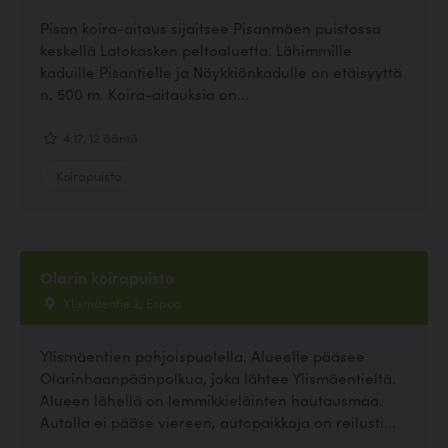
Pisan koira-aitaus sijaitsee Pisanmäen puistossa
keskellä Latokasken peltoaluetta. Lähimmille
kaduille Pisantielle ja Nöykkiönkadulle on etäisyyttä
n. 500 m. Koira-aitauksia on...
4.17, 12 ääntä
Koirapuisto
Olarin koirapuisto
Ylismäentie 2, Espoo
Ylismäentien pohjoispuolella. Alueelle pääsee
Olarinhaanpäänpolkua, joka lähtee Ylismäentieltä.
Alueen lähellä on lemmikkieläinten hautausmaa.
Autolla ei pääse viereen, autopaikkoja on reilusti...