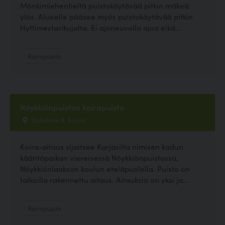
Mönkimiehentieltä puistokäytävää pitkin mäkeä
ylös. Alueelle pääsee myös puistokäytävää pitkin
Hyttimestarikujalta. Ei ajoneuvolla ajoa eikä...
Koirapuisto
Nöykkiönpuiston koirapuisto
Oxfotintie 8, Espoo
Koira-aitaus sijaitsee Karjasilta nimisen kadun
kääntöpaikan viereisessä Nöykkiönpuistossa,
Nöykkiönlaakson koulun eteläpuolella. Puisto on
talkoilla rakennettu aitaus. Aitauksia on yksi ja...
Koirapuisto