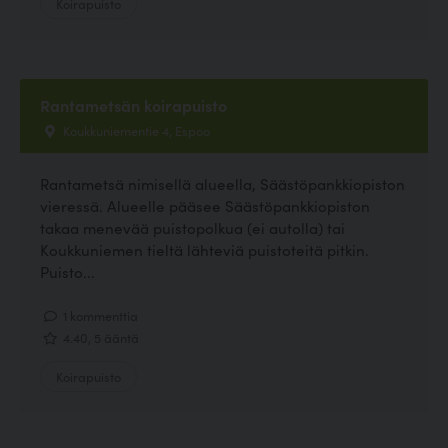
Koirapuisto
Rantametsän koirapuisto
Koukkuniementie 4, Espoo
Rantametsä nimisellä alueella, Säästöpankkiopiston
vieressä. Alueelle pääsee Säästöpankkiopiston
takaa menevää puistopolkua (ei autolla) tai
Koukkuniemen tieltä lähteviä puistoteitä pitkin.
Puisto...
1 kommenttia
4.40, 5 ääntä
Koirapuisto