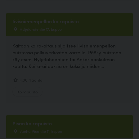
Iivisniemenpellon koirapuisto
Hyljelahdentie 17, Espoo
Kaitaan koira-aitaus sijaitsee Iivisniemenpellon
puistossa polkuverkoston varrella. Pääsy puistoon
käy esim. Hyljelahdentien tai Ankeriaankulman
kautta. Koira-aitauksia on kaksi ja niiden...
4.00, 1 ääntä
Koirapuisto
Pisan koirapuisto
Vanha Pisantie 11, Espoo