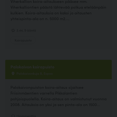
Viherkallion koira-aitaukseen pääsee mm.
Viherkalliontien päästä lähtevää polkua eteläänpäin
kulkien. Koira-aitauksia on kaksi ja aitausten
yhteispinta-ala on n. 5000 m2....
3.44, 9 ääntä
Koirapuisto
Palokaivon koirapuisto
Palokaivonkuja 8, Espoo
Palokaivonpuiston koira-aitaus sijaitsee
Friisinmäentien varrella Pikkalantien
pohjoispuolella. Koira-aitaus on valmistunut vuonna
2008. Aitauksia on yksi ja sen pinta-ala on 1500...
1 kommenttia