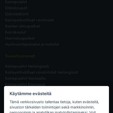
Koirapuistot
Eläinkaupat
Eläinlääkärit
Koiraystävälliset ravintolat
Koirien uimapaikat
Koirakoulut
Harrastuspaikat
Hyvinvointipalvelut ja hoitolat
Suosituimmat
Koirapuistot Helsingissä
Koiraystävälliset ravaintolat Helsingissä
Koirapuistot Vantaalla
Koirapuistot Espoossa
Koirapuistot Turussa
Käytämme evästeitä
Eläinlääkäri Helsingissä
Koirapuistot Tampereella
Tämä verkkosivusto tallentaa tietoja, kuten evästeitä,
sivuston tärkeiden toimintojen sekä markkinoinnin,
personoinnin ja analytiikan mahdollistamiseksi. Voit