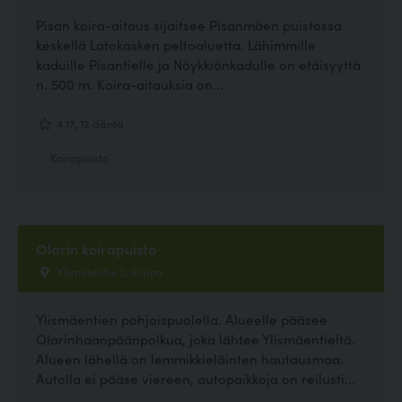
Pisan koira-aitaus sijaitsee Pisanmäen puistossa
keskellä Latokasken peltoaluetta. Lähimmille
kaduille Pisantielle ja Nöykkiönkadulle on etäisyyttä
n. 500 m. Koira-aitauksia on...
4.17, 12 ääntä
Koirapuisto
Olarin koirapuisto
Ylismäentie 2, Espoo
Ylismäentien pohjoispuolella. Alueelle pääsee
Olarinhaanpäänpolkua, joka lähtee Ylismäentieltä.
Alueen lähellä on lemmikkieläinten hautausmaa.
Autolla ei pääse viereen, autopaikkoja on reilusti...