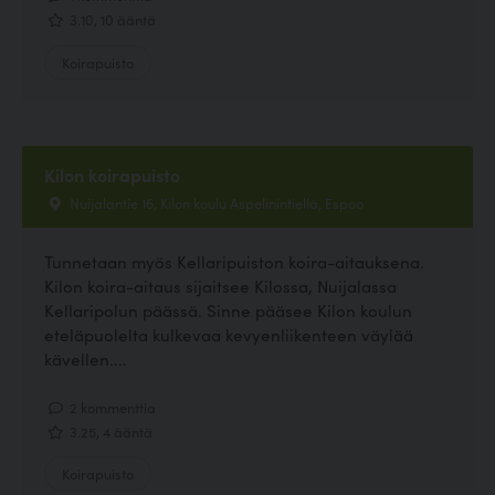
3.10, 10 ääntä
Koirapuisto
Kilon koirapuisto
Nuijalantie 16, Kilon koulu Aspelinintiellä, Espoo
Tunnetaan myös Kellaripuiston koira-aitauksena.
Kilon koira-aitaus sijaitsee Kilossa, Nuijalassa
Kellaripolun päässä. Sinne pääsee Kilon koulun
eteläpuolelta kulkevaa kevyenliikenteen väylää
kävellen....
2 kommenttia
3.25, 4 ääntä
Koirapuisto