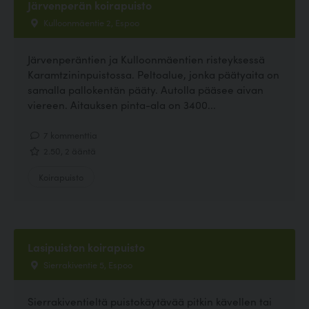
Järvenperän koirapuisto
Kulloonmäentie 2, Espoo
Järvenperäntien ja Kulloonmäentien risteyksessä
Karamtzininpuistossa. Peltoalue, jonka päätyaita on
samalla pallokentän pääty. Autolla pääsee aivan
viereen. Aitauksen pinta-ala on 3400...
7 kommenttia
2.50, 2 ääntä
Koirapuisto
Lasipuiston koirapuisto
Sierrakiventie 5, Espoo
Sierrakiventieltä puistokäytävää pitkin kävellen tai