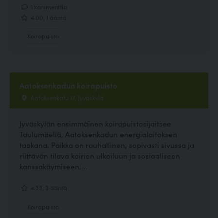
1 kommenttia
4.00, 1 ääntä
Koirapuisto
Aatoksenkadun koirapuisto
Aatoksenkatu 17, Jyväskylä
Jyväskylän ensimmäinen koirapuistosijaitsee
Taulumäellä, Aatoksenkadun energialaitoksen
taakana. Paikka on rauhallinen, sopivasti sivussa ja
riittävän tilava koirien ulkoiluun ja sosiaaliseen
kanssakäymiseen....
4.33, 3 ääntä
Koirapuisto