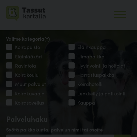
Valitse kategoria(t)
Koirapuisto
Eläinkauppa
Eläinlääkäri
Uimapaikka
Ravintola
Hyvinvointi ja hoitolat
Koirakoulu
Harrastuspaikka
Muut palvelut
Koirahotelli
Koirakuvaaja
Lenkkeily ja patikointi
Koirasovellus
Kauppa
Palveluhaku
Syötä paikkakunta, palvelun nimi tai osoite