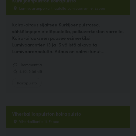
Kurkijoenpuiston koirapuisto
Lumivaaranpolku 4, autolla Lumivaarantie, Espoo
Koira-aitaus sijaitsee Kurkijoenpuistossa,
sähkölinjojen eteläpuolella, polkuverkoston varrella.
Koira-aitaukseen pääsee esimerkiksi
Lumivaarantien 13 ja 15 välistä alkavalta
Lumivaaranpolulta. Aitaus on valmistunut...
1 kommenttia
4.40, 5 ääntä
Koirapuisto
Viherkallionpuiston koirapuisto
Viherkalliontie 11, Espoo