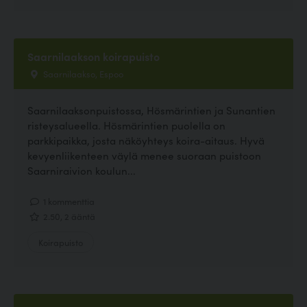
Saarnilaakson koirapuisto
Saarnilaakso, Espoo
Saarnilaaksonpuistossa, Hösmärintien ja Sunantien
risteysalueella. Hösmärintien puolella on
parkkipaikka, josta näköyhteys koira-aitaus. Hyvä
kevyenliikenteen väylä menee suoraan puistoon
Saarniraivion koulun...
1 kommenttia
2.50, 2 ääntä
Koirapuisto