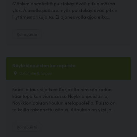
Mönkimiehentieltä puistokäytävää pitkin mäkeä
ylös. Alueelle pääsee myös puistokäytävää pitkin
Hyttimestarikujalta. Ei ajoneuvolla ajoa eikä...
Koirapuisto
Nöykkiönpuiston koirapuisto
Oxfotintie 8, Espoo
Koira-aitaus sijaitsee Karjasilta nimisen kadun
kääntöpaikan viereisessä Nöykkiönpuistossa,
Nöykkiönlaakson koulun eteläpuolella. Puisto on
talkoilla rakennettu aitaus. Aitauksia on yksi ja...
Koirapuisto