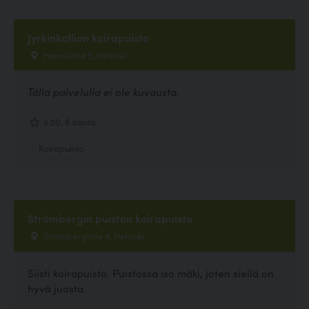
Jyrkinkallion koirapuisto
Henrikintie 5, Helsinki
Tällä palvelulla ei ole kuvausta.
3.50, 6 ääntä
Koirapuisto
Strömbergin puiston koirapuisto
Strömbergintie 4, Helsinki
Siisti koirapuisto. Puistossa iso mäki, joten siellä on
hyvä juosta.