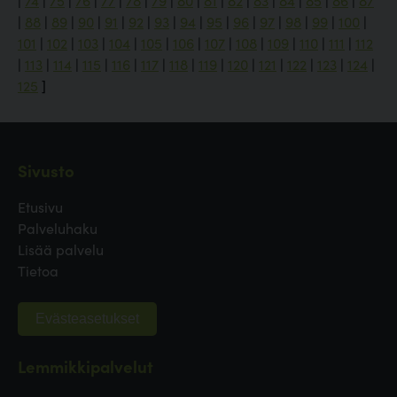
|
74
|
75
|
76
|
77
|
78
|
79
|
80
|
81
|
82
|
83
|
84
|
85
|
86
|
87
|
88
|
89
|
90
|
91
|
92
|
93
|
94
|
95
|
96
|
97
|
98
|
99
|
100
|
101
|
102
|
103
|
104
|
105
|
106
|
107
|
108
|
109
|
110
|
111
|
112
|
113
|
114
|
115
|
116
|
117
|
118
|
119
|
120
|
121
|
122
|
123
|
124
|
125
]
Sivusto
Etusivu
Palveluhaku
Lisää palvelu
Tietoa
Evästeasetukset
Lemmikkipalvelut