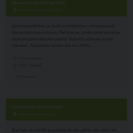
Järvenperän koirapuisto
Kulloonmäentie 2, Espoo
Järvenperäntien ja Kulloonmäentien risteyksessä
Karamtzininpuistossa. Peltoalue, jonka päätyaita on
samalla pallokentän pääty. Autolla pääsee aivan
viereen. Aitauksen pinta-ala on 3400...
7 kommenttia
2.50, 2 ääntä
Koirapuisto
Lasipuiston koirapuisto
Sierrakiventie 5, Espoo
Sierrakiventieltä puistokäytävää pitkin kävellen tai