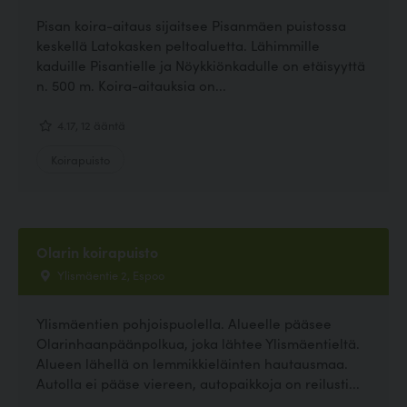
Pisan koira-aitaus sijaitsee Pisanmäen puistossa
keskellä Latokasken peltoaluetta. Lähimmille
kaduille Pisantielle ja Nöykkiönkadulle on etäisyyttä
n. 500 m. Koira-aitauksia on...
4.17, 12 ääntä
Koirapuisto
Olarin koirapuisto
Ylismäentie 2, Espoo
Ylismäentien pohjoispuolella. Alueelle pääsee
Olarinhaanpäänpolkua, joka lähtee Ylismäentieltä.
Alueen lähellä on lemmikkieläinten hautausmaa.
Autolla ei pääse viereen, autopaikkoja on reilusti...