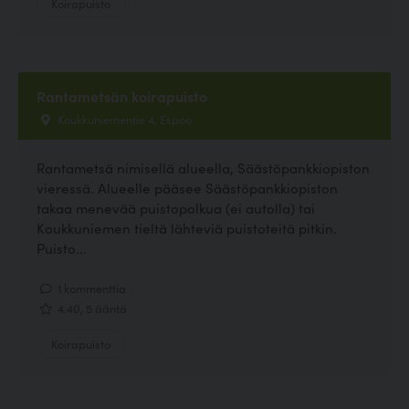
Koirapuisto
Rantametsän koirapuisto
Koukkuniementie 4, Espoo
Rantametsä nimisellä alueella, Säästöpankkiopiston
vieressä. Alueelle pääsee Säästöpankkiopiston
takaa menevää puistopolkua (ei autolla) tai
Koukkuniemen tieltä lähteviä puistoteitä pitkin.
Puisto...
1 kommenttia
4.40, 5 ääntä
Koirapuisto