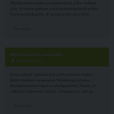
Mönkimiehentieltä puistokäytävää pitkin mäkeä
ylös. Alueelle pääsee myös puistokäytävää pitkin
Hyttimestarikujalta. Ei ajoneuvolla ajoa eikä...
Koirapuisto
Nöykkiönpuiston koirapuisto
Oxfotintie 8, Espoo
Koira-aitaus sijaitsee Karjasilta nimisen kadun
kääntöpaikan viereisessä Nöykkiönpuistossa,
Nöykkiönlaakson koulun eteläpuolella. Puisto on
talkoilla rakennettu aitaus. Aitauksia on yksi ja...
Koirapuisto