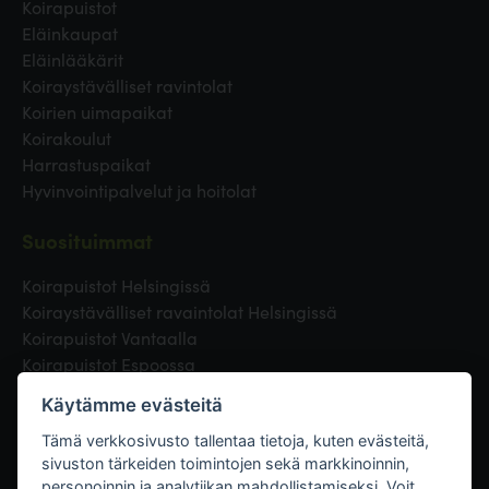
Koirapuistot
Eläinkaupat
Eläinlääkärit
Koiraystävälliset ravintolat
Koirien uimapaikat
Koirakoulut
Harrastuspaikat
Hyvinvointipalvelut ja hoitolat
Suosituimmat
Koirapuistot Helsingissä
Koiraystävälliset ravaintolat Helsingissä
Koirapuistot Vantaalla
Koirapuistot Espoossa
Koirapuistot Turussa
Käytämme evästeitä
Eläinlääkäri Helsingissä
Koirapuistot Tampereella
Tämä verkkosivusto tallentaa tietoja, kuten evästeitä,
sivuston tärkeiden toimintojen sekä markkinoinnin,
personoinnin ja analytiikan mahdollistamiseksi. Voit