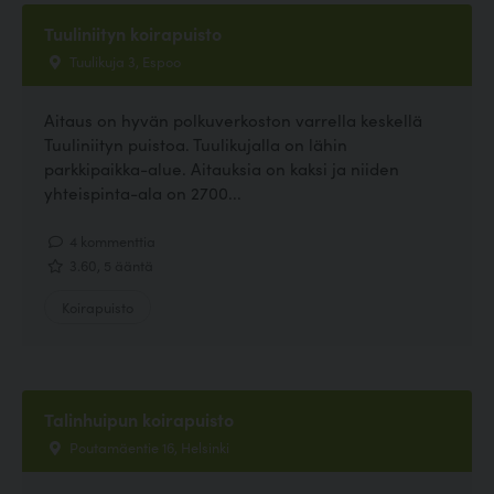
Tuuliniityn koirapuisto
Tuulikuja 3, Espoo
Aitaus on hyvän polkuverkoston varrella keskellä
Tuuliniityn puistoa. Tuulikujalla on lähin
parkkipaikka-alue. Aitauksia on kaksi ja niiden
yhteispinta-ala on 2700...
4 kommenttia
3.60, 5 ääntä
Koirapuisto
Talinhuipun koirapuisto
Poutamäentie 16, Helsinki