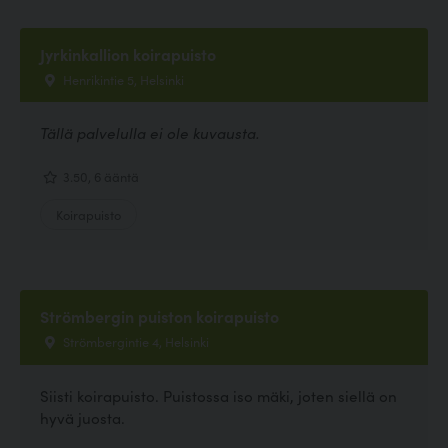
Jyrkinkallion koirapuisto
Henrikintie 5, Helsinki
Tällä palvelulla ei ole kuvausta.
3.50, 6 ääntä
Koirapuisto
Strömbergin puiston koirapuisto
Strömbergintie 4, Helsinki
Siisti koirapuisto. Puistossa iso mäki, joten siellä on
hyvä juosta.