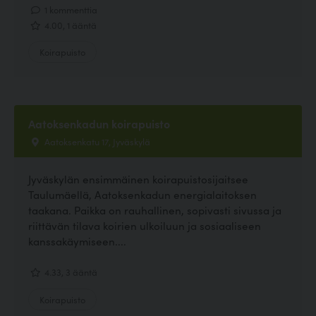
1 kommenttia
4.00, 1 ääntä
Koirapuisto
Aatoksenkadun koirapuisto
Aatoksenkatu 17, Jyväskylä
Jyväskylän ensimmäinen koirapuistosijaitsee
Taulumäellä, Aatoksenkadun energialaitoksen
taakana. Paikka on rauhallinen, sopivasti sivussa ja
riittävän tilava koirien ulkoiluun ja sosiaaliseen
kanssakäymiseen....
4.33, 3 ääntä
Koirapuisto