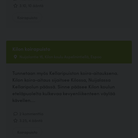
3.10, 10 ääntä
Koirapuisto
Kilon koirapuisto
Nuijalantie 16, Kilon koulu Aspelinintiellä, Espoo
Tunnetaan myös Kellaripuiston koira-aitauksena.
Kilon koira-aitaus sijaitsee Kilossa, Nuijalassa
Kellaripolun päässä. Sinne pääsee Kilon koulun
eteläpuolelta kulkevaa kevyenliikenteen väylää
kävellen....
2 kommenttia
3.25, 4 ääntä
Koirapuisto