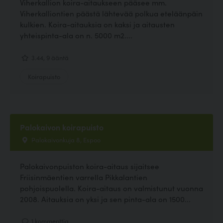
Viherkallion koira-aitaukseen pääsee mm.
Viherkalliontien päästä lähtevää polkua eteläänpäin
kulkien. Koira-aitauksia on kaksi ja aitausten
yhteispinta-ala on n. 5000 m2....
3.44, 9 ääntä
Koirapuisto
Palokaivon koirapuisto
Palokaivonkuja 8, Espoo
Palokaivonpuiston koira-aitaus sijaitsee
Friisinmäentien varrella Pikkalantien
pohjoispuolella. Koira-aitaus on valmistunut vuonna
2008. Aitauksia on yksi ja sen pinta-ala on 1500...
1 kommenttia