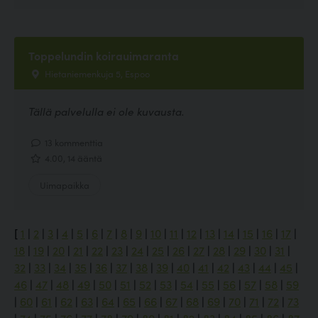
Toppelundin koirauimaranta
Hietaniemenkuja 5, Espoo
Tällä palvelulla ei ole kuvausta.
13 kommenttia
4.00, 14 ääntä
Uimapaikka
[
1
|
2
|
3
|
4
|
5
|
6
|
7
|
8
|
9
|
10
|
11
|
12
|
13
|
14
|
15
|
16
|
17
|
18
|
19
|
20
|
21
|
22
|
23
|
24
|
25
|
26
|
27
|
28
|
29
|
30
|
31
|
32
|
33
|
34
|
35
|
36
|
37
|
38
|
39
|
40
|
41
|
42
|
43
|
44
|
45
|
46
|
47
|
48
|
49
|
50
|
51
|
52
|
53
|
54
|
55
|
56
|
57
|
58
|
59
|
60
|
61
|
62
|
63
|
64
|
65
|
66
|
67
|
68
|
69
|
70
|
71
|
72
|
73