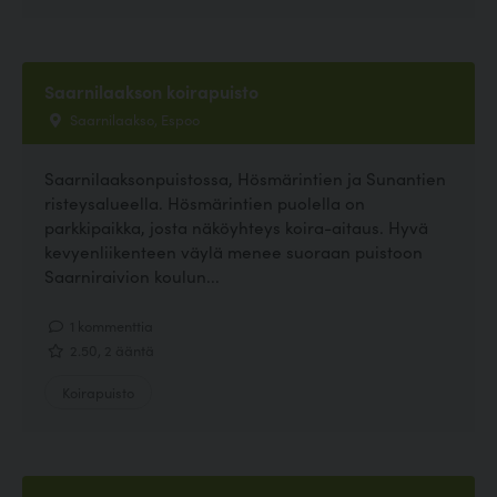
Saarnilaakson koirapuisto
Saarnilaakso, Espoo
Saarnilaaksonpuistossa, Hösmärintien ja Sunantien
risteysalueella. Hösmärintien puolella on
parkkipaikka, josta näköyhteys koira-aitaus. Hyvä
kevyenliikenteen väylä menee suoraan puistoon
Saarniraivion koulun...
1 kommenttia
2.50, 2 ääntä
Koirapuisto