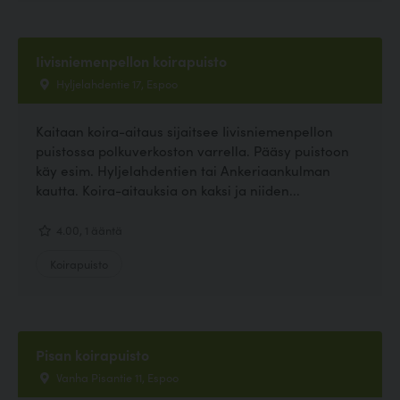
Iivisniemenpellon koirapuisto
Hyljelahdentie 17, Espoo
Kaitaan koira-aitaus sijaitsee Iivisniemenpellon
puistossa polkuverkoston varrella. Pääsy puistoon
käy esim. Hyljelahdentien tai Ankeriaankulman
kautta. Koira-aitauksia on kaksi ja niiden...
4.00, 1 ääntä
Koirapuisto
Pisan koirapuisto
Vanha Pisantie 11, Espoo