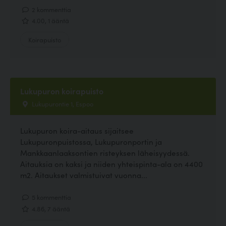
2 kommenttia
4.00, 1 ääntä
Koirapuisto
Lukupuron koirapuisto
Lukupurontie 1, Espoo
Lukupuron koira-aitaus sijaitsee
Lukupuronpuistossa, Lukupuronportin ja
Mankkaanlaaksontien risteyksen läheisyydessä.
Aitauksia on kaksi ja niiden yhteispinta-ala on 4400
m2. Aitaukset valmistuivat vuonna...
5 kommenttia
4.86, 7 ääntä