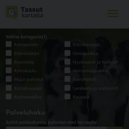
Valitse kategoria(t)
Koirapuisto
Eläinkauppa
Eläinlääkäri
Uimapaikka
Ravintola
Hyvinvointi ja hoitolat
Koirakoulu
Harrastuspaikka
Muut palvelut
Koirahotelli
Koirakuvaaja
Lenkkeily ja patikointi
Koirasovellus
Kauppa
Palveluhaku
Syötä paikkakunta, palvelun nimi tai osoite