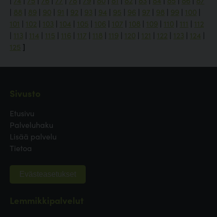
|
74
|
75
|
76
|
77
|
78
|
79
|
80
|
81
|
82
|
83
|
84
|
85
|
86
|
87
|
88
|
89
|
90
|
91
|
92
|
93
|
94
|
95
|
96
|
97
|
98
|
99
|
100
|
101
|
102
|
103
|
104
|
105
|
106
|
107
|
108
|
109
|
110
|
111
|
112
|
113
|
114
|
115
|
116
|
117
|
118
|
119
|
120
|
121
|
122
|
123
|
124
|
125
]
Sivusto
Etusivu
Palveluhaku
Lisää palvelu
Tietoa
Evästeasetukset
Lemmikkipalvelut