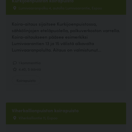
Kurkijoenpuiston koirapuisto
Lumivaaranpolku 4, autolla Lumivaarantie, Espoo
Koira-aitaus sijaitsee Kurkijoenpuistossa,
sähkölinjojen eteläpuolella, polkuverkoston varrella.
Koira-aitaukseen pääsee esimerkiksi
Lumivaarantien 13 ja 15 välistä alkavalta
Lumivaaranpolulta. Aitaus on valmistunut...
1 kommenttia
4.40, 5 ääntä
Koirapuisto
Viherkallionpuiston koirapuisto
Viherkalliontie 11, Espoo