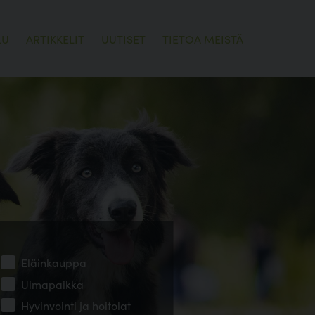
LU
ARTIKKELIT
UUTISET
TIETOA MEISTÄ
Eläinkauppa
Uimapaikka
Hyvinvointi ja hoitolat