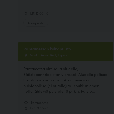
4.17, 12 ääntä
Koirapuisto
Rantametsän koirapuisto
Koukkuniementie 4, Espoo
Rantametsä nimisellä alueella,
Säästöpankkiopiston vieressä. Alueelle pääsee
Säästöpankkiopiston takaa menevää
puistopolkua (ei autolla) tai Koukkuniemen
tieltä lähteviä puistoteitä pitkin. Puisto...
1 kommenttia
4.40, 5 ääntä