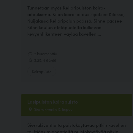
Tunnetaan myös Kellaripuiston koira-
aitauksena. Kilon koira-aitaus sijaitsee Kilossa,
Nuijalassa Kellaripolun päässä. Sinne pääsee
Kilon koulun eteläpuolelta kulkevaa
kevyenliikenteen väylää kävellen....
2 kommenttia
3.25, 4 ääntä
Koirapuisto
Lasipuiston koirapuisto
Sierrakiventie 5, Espoo
Sierrakiventieltä puistokäytävää pitkin kävellen
tai Mönkimiehentieltä puistokäytävää pitkin