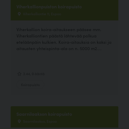
Viherkallionpuiston koirapuisto
Viherkalliontie 11, Espoo
Viherkallion koira-aitaukseen pääsee mm.
Viherkalliontien päästä lähtevää polkua
eteläänpäin kulkien. Koira-aitauksia on kaksi ja
aitausten yhteispinta-ala on n. 5000 m2....
3.44, 9 ääntä
Koirapuisto
Saarnilaakson koirapuisto
Saarnilaakso, Espoo