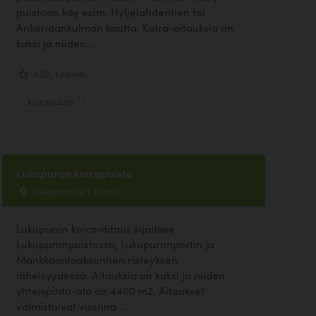
puistoon käy esim. Hyljelahdentien tai
Ankeriaankulman kautta. Koira-aitauksia on
kaksi ja niiden...
4.00, 1 ääntä
Koirapuisto
Lukupuron koirapuisto
Lukupurontie 1, Espoo
Lukupuron koira-aitaus sijaitsee
Lukupuronpuistossa, Lukupuronportin ja
Mankkaanlaaksontien risteyksen
läheisyydessä. Aitauksia on kaksi ja niiden
yhteispinta-ala on 4400 m2. Aitaukset
valmistuivat vuonna...