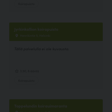
Koirapuisto
Jyrkinkallion koirapuisto
Henrikintie 5, Helsinki
Tällä palvelulla ei ole kuvausta.
3.50, 6 ääntä
Koirapuisto
Toppelundin koirauimaranta
Hietaniemenkuja 5, Espoo