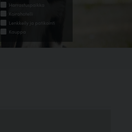
Harrastuspaikka
Koirahotelli
Lenkkeily ja patikointi
Kauppa