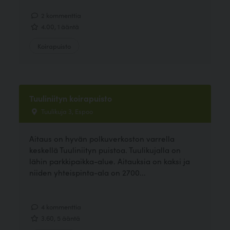
2 kommenttia
4.00, 1 ääntä
Koirapuisto
Tuuliniityn koirapuisto
Tuulikuja 3, Espoo
Aitaus on hyvän polkuverkoston varrella
keskellä Tuuliniityn puistoa. Tuulikujalla on
lähin parkkipaikka-alue. Aitauksia on kaksi ja
niiden yhteispinta-ala on 2700...
4 kommenttia
3.60, 5 ääntä