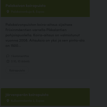
Palokaivon koirapuisto
Palokaivonkuja 8, Espoo
Palokaivonpuiston koira-aitaus sijaitsee
Friisinmäentien varrella Pikkalantien
pohjoispuolella. Koira-aitaus on valmistunut
vuonna 2008. Aitauksia on yksi ja sen pinta-ala
on 1500...
1 kommenttia
3.10, 10 ääntä
Koirapuisto
Järvenperän koirapuisto
Kulloonmäentie 2, Espoo