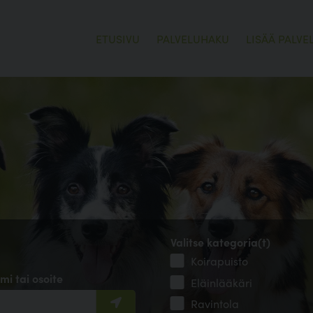
ETUSIVU
PALVELUHAKU
LISÄÄ PALVE
Valitse kategoria(t)
Koirapuisto
mi tai osoite
Eläinlääkäri
Ravintola