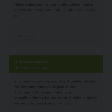
Nöykkiönlaakson koulun eteläpuolella. Puisto
on talkoilla rakennettu aitaus. Aitauksia on yksi
ja...
Koirapuisto
Olarin koirapuisto
Ylismäentie 2, Espoo
Ylismäentien pohjoispuolella. Alueelle pääsee
Olarinhaanpäänpolkua, joka lähtee
Ylismäentieltä. Alueen lähellä on
lemmikkieläinten hautausmaa. Autolla ei pääse
viereen, autopaikkoja on reilusti...