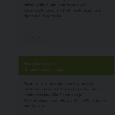
mäkeä ylös. Alueelle pääsee myös
puistokäytävää pitkin Hyttimestarikujalta. Ei
ajoneuvolla ajoa eikä...
Koirapuisto
Pisan koirapuisto
Vanha Pisantie 11, Espoo
Pisan koira-aitaus sijaitsee Pisanmäen
puistossa keskellä Latokasken peltoaluetta.
Lähimmille kaduille Pisantielle ja
Nöykkiönkadulle on etäisyyttä n. 500 m. Koira-
aitauksia on...