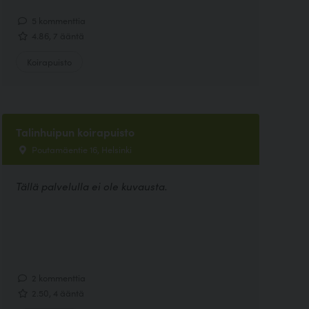
5 kommenttia
4.86, 7 ääntä
Koirapuisto
Talinhuipun koirapuisto
Poutamäentie 16, Helsinki
Tällä palvelulla ei ole kuvausta.
2 kommenttia
2.50, 4 ääntä