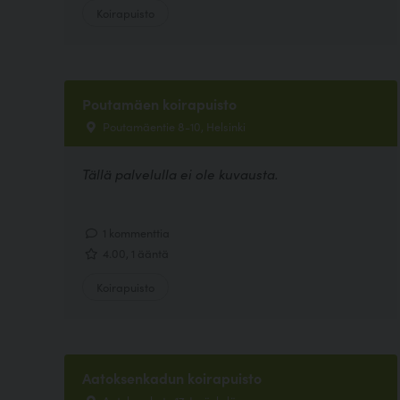
Koirapuisto
Poutamäen koirapuisto
Poutamäentie 8-10, Helsinki
Tällä palvelulla ei ole kuvausta.
1 kommenttia
4.00, 1 ääntä
Koirapuisto
Aatoksenkadun koirapuisto
Aatoksenkatu 17, Jyväskylä