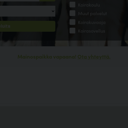
Koirakoulu
Muut palvelut
Koirakuvaaja
Koirasovellus
Mainospaikka vapaana!
Ota yhteyttä.