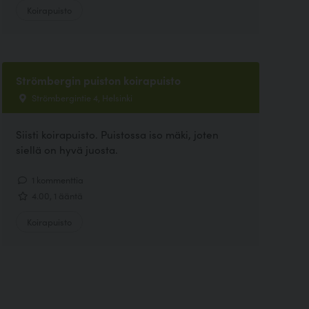
Koirapuisto
Strömbergin puiston koirapuisto
Strömbergintie 4, Helsinki
Siisti koirapuisto. Puistossa iso mäki, joten
siellä on hyvä juosta.
1 kommenttia
4.00, 1 ääntä
Koirapuisto