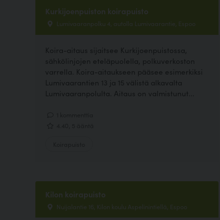
Kurkijoenpuiston koirapuisto
Lumivaaranpolku 4, autolla Lumivaarantie, Espoo
Koira-aitaus sijaitsee Kurkijoenpuistossa,
sähkölinjojen eteläpuolella, polkuverkoston
varrella. Koira-aitaukseen pääsee esimerkiksi
Lumivaarantien 13 ja 15 välistä alkavalta
Lumivaaranpolulta. Aitaus on valmistunut...
1 kommenttia
4.40, 5 ääntä
Koirapuisto
Kilon koirapuisto
Nuijalantie 16, Kilon koulu Aspelinintiellä, Espoo