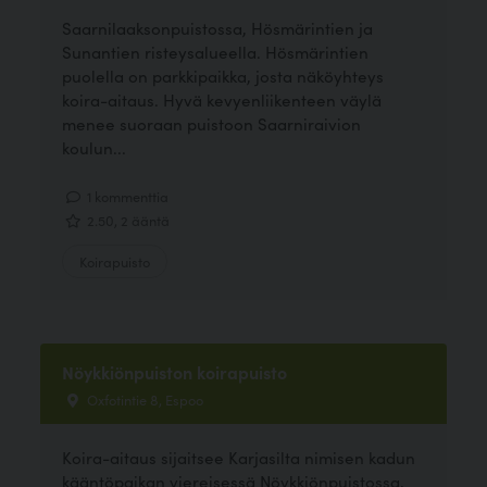
Saarnilaaksonpuistossa, Hösmärintien ja
Sunantien risteysalueella. Hösmärintien
puolella on parkkipaikka, josta näköyhteys
koira-aitaus. Hyvä kevyenliikenteen väylä
menee suoraan puistoon Saarniraivion
koulun...
1 kommenttia
2.50, 2 ääntä
Koirapuisto
Nöykkiönpuiston koirapuisto
Oxfotintie 8, Espoo
Koira-aitaus sijaitsee Karjasilta nimisen kadun
kääntöpaikan viereisessä Nöykkiönpuistossa,