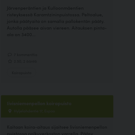
Järvenperäntien ja Kulloonmäentien
risteyksessä Karamtzininpuistossa. Peltoalue,
jonka päätyaita on samalla pallokentän pääty.
Autolla pääsee aivan viereen. Aitauksen pinta-
ala on 3400...
7 kommenttia
2.50, 2 ääntä
Koirapuisto
Iivisniemenpellon koirapuisto
Hyljelahdentie 17, Espoo
Kaitaan koira-aitaus sijaitsee Iivisniemenpellon
puistossa polkuverkoston varrella. Pääsy