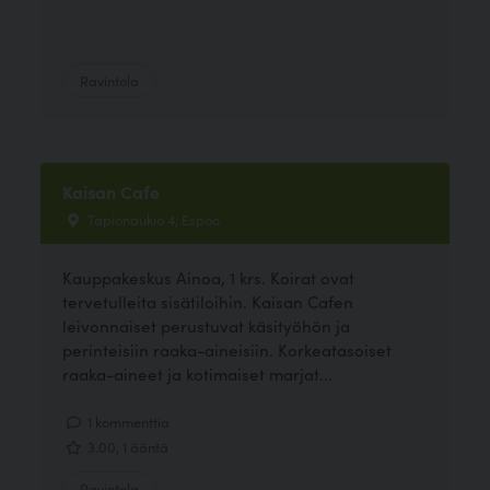
Ravintola
Kaisan Cafe
Tapionaukio 4, Espoo
Kauppakeskus Ainoa, 1 krs. Koirat ovat
tervetulleita sisätiloihin. Kaisan Cafen
leivonnaiset perustuvat käsityöhön ja
perinteisiin raaka-aineisiin. Korkeatasoiset
raaka-aineet ja kotimaiset marjat...
1 kommenttia
3.00, 1 ääntä
Ravintola