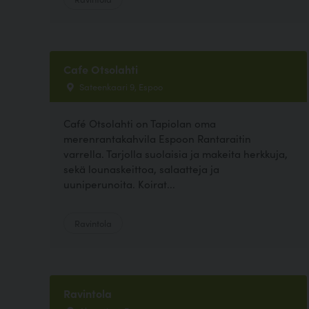
Cafe Otsolahti
Sateenkaari 9, Espoo
Café Otsolahti on Tapiolan oma
merenrantakahvila Espoon Rantaraitin
varrella. Tarjolla suolaisia ja makeita herkkuja,
sekä lounaskeittoa, salaatteja ja
uuniperunoita. Koirat...
Ravintola
Ravintola