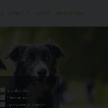
LU
ARTIKKELIT
UUTISET
TIETOA MEISTÄ
Eläinkauppa
Uimapaikka
Hyvinvointi ja hoitolat