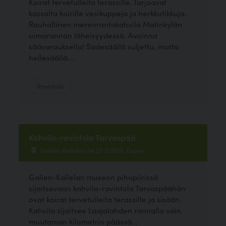
Koirat tervetulleita terassille. Tarjoavat
kassalta koirille vesikuppeja ja herkkutikkuja.
Rauhallinen merenrantakahvila Matinkylän
uimarannan läheisyydessä. Avoinna
säävarauksella! Sadesäällä suljettu, mutta
hellesäällä...
Ravintola
Kahvila-ravintola Tarvaspää
Gallen-Kallelan tie 27 02600, Espoo
Gallen-Kallelan museon pihapiirissä
sijaitsevaan kahvila-ravintola Tarvaspäähän
ovat koirat tervetulleita terassille ja sisään.
Kahvila sijaitsee Laajalahden rannalla vain
muutaman kilometrin päässä...