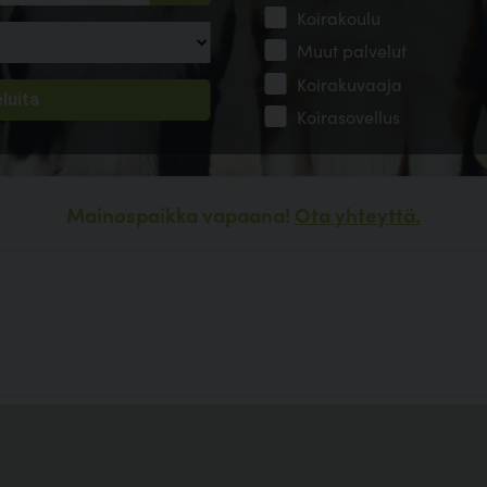
Koirakoulu
Muut palvelut
Koirakuvaaja
Koirasovellus
Mainospaikka vapaana!
Ota yhteyttä.