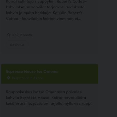
Koirat sallittuja sivupöytiin. Robert's Coffee-
kahvilaketjun kahvilat tarjoavat laadukasta
kahvia ja muita herkkuja. Kaikkiin Robert's
Coffee - kahviloihin koirien vieminen ei...
3.50, 2 ääntä
Ravintola
Espresso House Iso Omena
Piispansilta 11, Espoo
Kauppakeskus Isossa Omenassa palvelee
kahvila Espresso House. Koirat tervetulleita
kesäterassille, jossa on tarjolla myös vesikuppi.