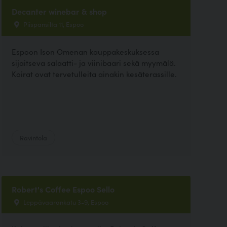
Decanter winebar & shop
Piispansilta 11, Espoo
Espoon Ison Omenan kauppakeskuksessa
sijaitseva salaatti- ja viinibaari sekä myymälä.
Koirat ovat tervetulleita ainakin kesäterassille.
Ravintola
Robert's Coffee Espoo Sello
Leppävaarankatu 3-9, Espoo