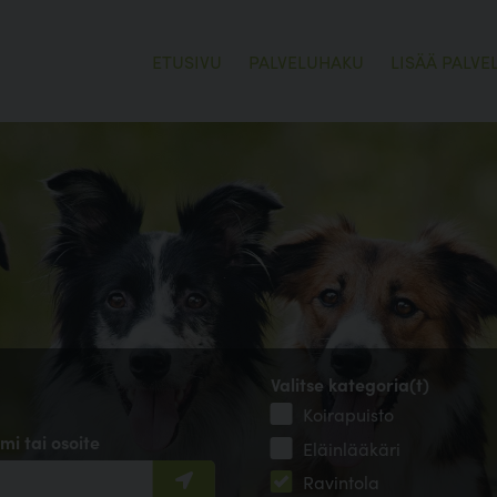
ETUSIVU
PALVELUHAKU
LISÄÄ PALVE
Valitse kategoria(t)
Koirapuisto
mi tai osoite
Eläinlääkäri
Ravintola