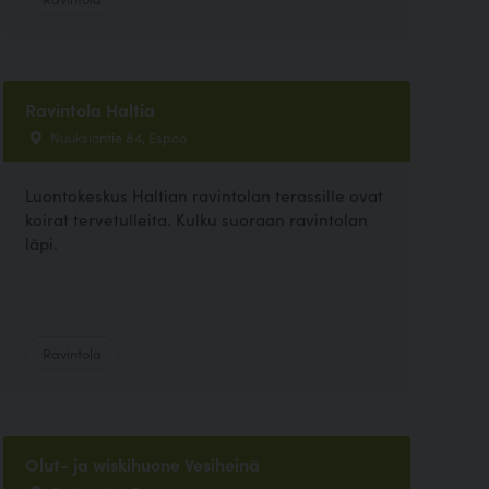
Ravintola Haltia
Nuuksiontie 84, Espoo
Luontokeskus Haltian ravintolan terassille ovat
koirat tervetulleita. Kulku suoraan ravintolan
läpi.
Ravintola
Olut- ja wiskihuone Vesiheinä