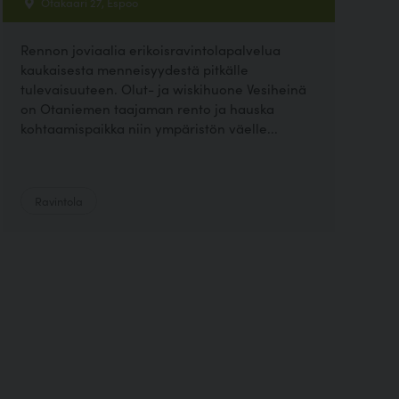
Otakaari 27, Espoo
Rennon joviaalia erikoisravintolapalvelua
kaukaisesta menneisyydestä pitkälle
tulevaisuuteen. Olut- ja wiskihuone Vesiheinä
on Otaniemen taajaman rento ja hauska
kohtaamispaikka niin ympäristön väelle...
Ravintola