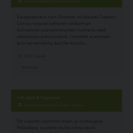
Suomenlahdentie 1, Espoo, Espoo
Kauppakeskus Ison Omenan olutkeidas Captain
Corvus tarjoaa kattavan valikoiman
kotimaisten pienpanimoiden tuotteita sekä
ulkomaisia erikoisuuksia. Lemmikit enemmän
kuin tervetulleita, koirille tarjolla...
5.00, 1 ääntä
Ravintola
Fat Lizard Taproom
Lämpömiehenkuja 3, Espoo, Espoo
Fat Lizardin panimon baari ja olutkauppa.
Paikallisia, tuoreita oluita viihtyisässä