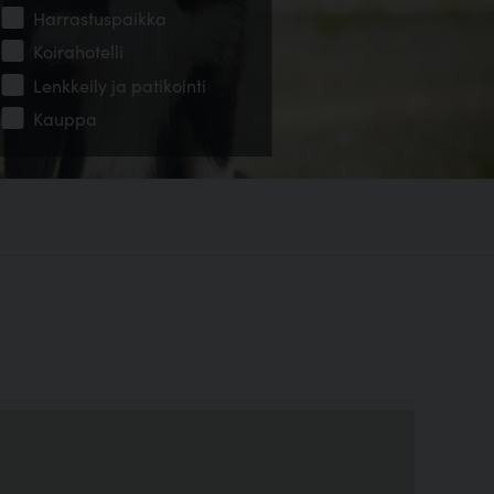
Harrastuspaikka
Koirahotelli
Lenkkeily ja patikointi
Kauppa