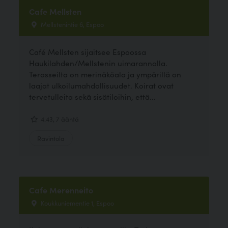
Cafe Mellsten
Mellstenintie 6, Espoo
Café Mellsten sijaitsee Espoossa
Haukilahden/Mellstenin uimarannalla.
Terasseilta on merinäköala ja ympärillä on
laajat ulkoilumahdollisuudet. Koirat ovat
tervetulleita sekä sisätiloihin, että...
4.43, 7 ääntä
Ravintola
Cafe Merenneito
Koukkuniementie 1, Espoo