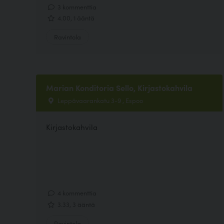
3 kommenttia
4.00, 1 ääntä
Ravintola
Marian Konditoria Sello, Kirjastokahvila
Leppävaarankatu 3-9 , Espoo
Kirjastokahvila
4 kommenttia
3.33, 3 ääntä
Ravintola