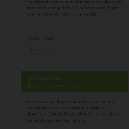
Haukilahden pienvenesatamassa. Kesäisin auki
aamusta iltaan ja talvisin lounasaikaan. Koirat
ovat tervetulleita ainakin terassille.
5.00, 1 ääntä
Ravintola
Cafe Buffo Sello
Leppävaarankatu 3-9, Espoo
Koirat ovat sallittuja reunapöydissä kunhan
varmistaa, ettei viereisissä pöydissä ole
allergisia. Cafe Buffo on viihtyisä ja laadukas
kahvila kauppakeskus Sellon...