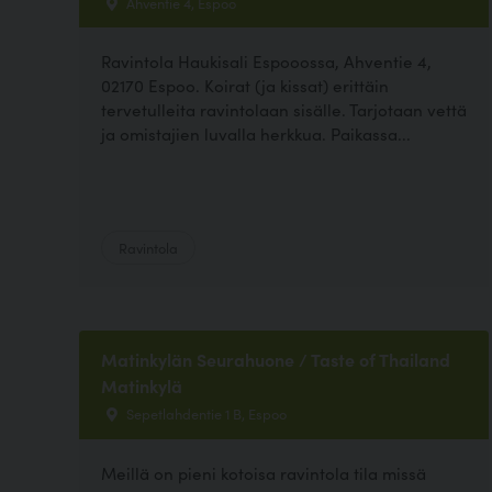
Ahventie 4, Espoo
Ravintola Haukisali Espooossa, Ahventie 4,
02170 Espoo. Koirat (ja kissat) erittäin
tervetulleita ravintolaan sisälle. Tarjotaan vettä
ja omistajien luvalla herkkua. Paikassa...
Ravintola
Matinkylän Seurahuone / Taste of Thailand
Matinkylä
Sepetlahdentie 1 B, Espoo
Meillä on pieni kotoisa ravintola tila missä