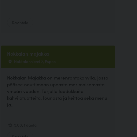
Ravintola
Nokkalan majakka
Nokkalanniemi 2, Espoo
Nokkalan Majakka on merenrantakahvila, jossa
pääsee nauttimaan upeasta merimaisemasta
ympäri vuoden. Tarjolla laadukkaita
kahvilatuotteita, lounasta ja keittoa sekä menu
ja...
5.00, 1 ääntä
Ravintola