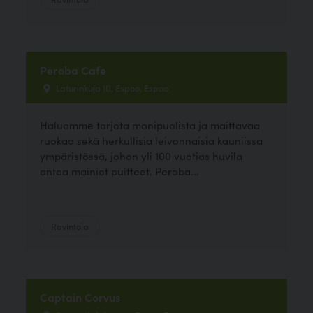
Peroba Cafe
Laturinkuja 10, Espoo, Espoo
Haluamme tarjota monipuolista ja maittavaa
ruokaa sekä herkullisia leivonnaisia kauniissa
ympäristössä, johon yli 100 vuotias huvila
antaa mainiot puitteet. Peroba...
Ravintola
Captain Corvus