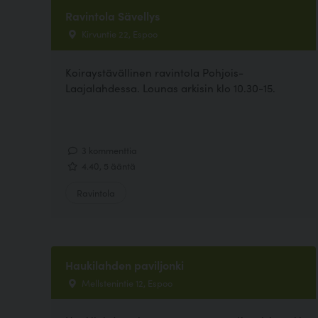
Ravintola Sävellys
Kirvuntie 22, Espoo
Koiraystävällinen ravintola Pohjois-
Laajalahdessa. Lounas arkisin klo 10.30-15.
3 kommenttia
4.40, 5 ääntä
Ravintola
Haukilahden paviljonki
Mellstenintie 12, Espoo