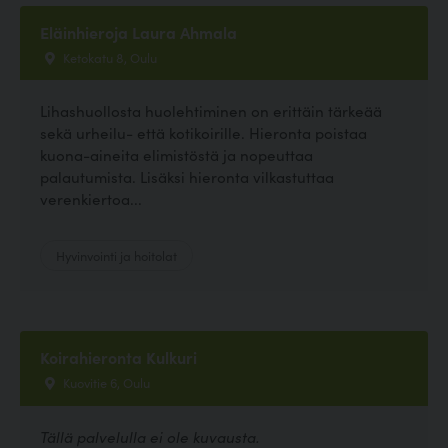
Eläinhieroja Laura Ahmala
Ketokatu 8, Oulu
Lihashuollosta huolehtiminen on erittäin tärkeää
sekä urheilu- että kotikoirille. Hieronta poistaa
kuona-aineita elimistöstä ja nopeuttaa
palautumista. Lisäksi hieronta vilkastuttaa
verenkiertoa...
Hyvinvointi ja hoitolat
Koirahieronta Kulkuri
Kuovitie 6, Oulu
Tällä palvelulla ei ole kuvausta.