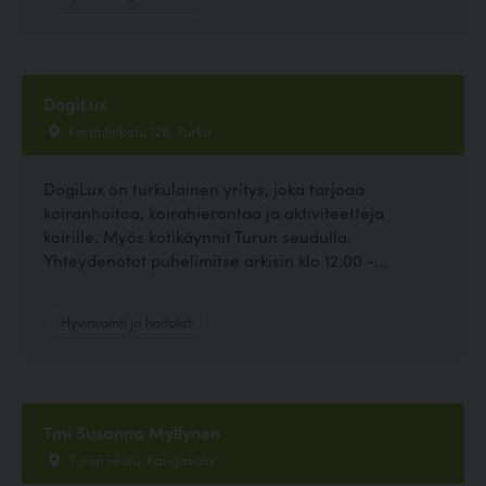
DogiLux
Kerttulinkatu 12B, Turku
DogiLux on turkulainen yritys, joka tarjoaa
koiranhoitoa, koirahierontaa ja aktiviteetteja
koirille. Myös kotikäynnit Turun seudulla.
Yhteydenotot puhelimitse arkisin klo 12:00 -...
Hyvinvointi ja hoitolat
Tmi Susanna Myllynen
Turun seutu, Kangasala