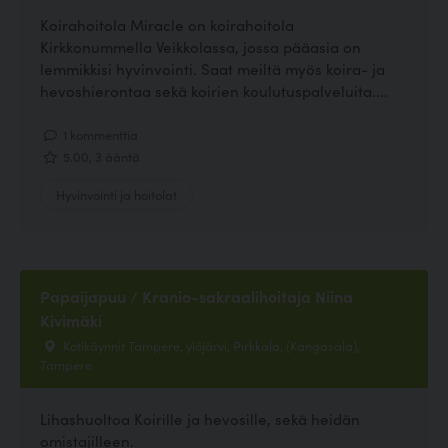
Koirahoitola Miracle on koirahoitola
Kirkkonummella Veikkolassa, jossa pääasia on
lemmikkisi hyvinvointi. Saat meiltä myös koira- ja
hevoshierontaa sekä koirien koulutuspalveluita....
1 kommenttia
5.00, 3 ääntä
Hyvinvointi ja hoitolat
Papaijapuu / Kranio-sakraalihoitaja Niina
Kivimäki
Kotikäynnit Tampere, ylöjärvi, Pirkkala, (Kangasala),
Tampere
Lihashuoltoa Koirille ja hevosille, sekä heidän
omistajilleen.