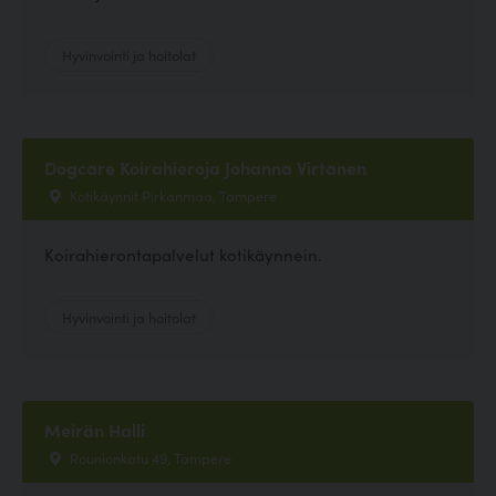
Hyvinvointi ja hoitolat
Dogcare Koirahieroja Johanna Virtanen
Kotikäynnit Pirkanmaa, Tampere
Koirahierontapalvelut kotikäynnein.
Hyvinvointi ja hoitolat
Meirän Halli
Rounionkatu 49, Tampere