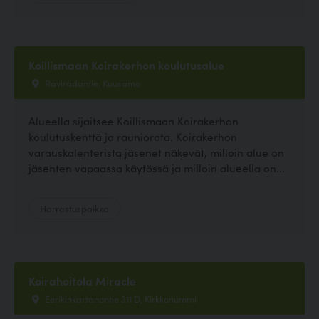
Koillismaan Koirakerhon koulutusalue
Raviradantie, Kuusamo
Alueella sijaitsee Koillismaan Koirakerhon
koulutuskenttä ja rauniorata. Koirakerhon
varauskalenterista jäsenet näkevät, milloin alue on
jäsenten vapaassa käytössä ja milloin alueella on...
Harrastuspaikka
Koirahoitola Miracle
Eerikinkartanontie 311 D, Kirkkonummi