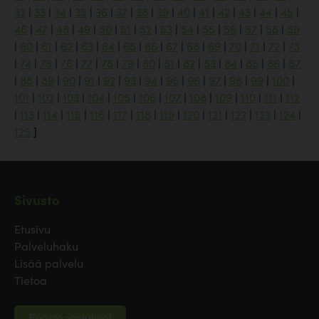
32
|
33
|
34
|
35
|
36
|
37
|
38
|
39
|
40
|
41
|
42
|
43
|
44
|
45
|
46
|
47
|
48
|
49
|
50
|
51
|
52
|
53
|
54
|
55
|
56
|
57
|
58
|
59
|
60
|
61
|
62
|
63
|
64
|
65
|
66
|
67
|
68
|
69
|
70
|
71
|
72
|
73
|
74
|
75
|
76
|
77
|
78
|
79
|
80
|
81
|
82
|
83
|
84
|
85
|
86
|
87
|
88
|
89
|
90
|
91
|
92
|
93
|
94
|
95
|
96
|
97
|
98
|
99
|
100
|
101
|
102
|
103
|
104
|
105
|
106
|
107
|
108
|
109
|
110
|
111
|
112
|
113
|
114
|
115
|
116
|
117
|
118
|
119
|
120
|
121
|
122
|
123
|
124
|
125
]
Sivusto
Etusivu
Palveluhaku
Lisää palvelu
Tietoa
Evästeasetukset