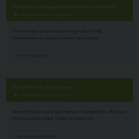
Tampereen aluepelastuslaitoksen rauniorata
Särkijärvenkatu 20, Tampere
Pirkanmaan pelastuskoirat ry:n käyttämä
Tampereen aluepelastuksen rauniorata.
Harrastuspaikka
Koirahieronta Rentotassu
Hämeenkatu 44, Riihimäki
Koirahieroja Laura Ruoskanen. Vastaanotto: Posture
Hyvinvointiklinikka, lisäksi kotikäynnit.
Hyvinvointi ja hoitolat