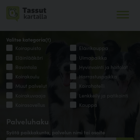
Valitse kategoria(t)
Koirapuisto
Eläinkauppa
Eläinlääkäri
Uimapaikka
Ravintola
Hyvinvointi ja hoitolat
Koirakoulu
Harrastuspaikka
Muut palvelut
Koirahotelli
Koirakuvaaja
Lenkkeily ja patikointi
Koirasovellus
Kauppa
Palveluhaku
Syötä paikkakunta, palvelun nimi tai osoite