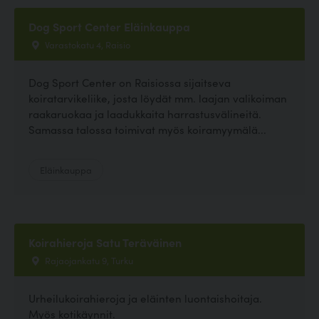
Dog Sport Center Eläinkauppa
Varastokatu 4, Raisio
Dog Sport Center on Raisiossa sijaitseva
koiratarvikeliike, josta löydät mm. laajan valikoiman
raakaruokaa ja laadukkaita harrastusvälineitä.
Samassa talossa toimivat myös koiramyymälä...
Eläinkauppa
Koirahieroja Satu Teräväinen
Rajaojankatu 9, Turku
Urheilukoirahieroja ja eläinten luontaishoitaja.
Myös kotikäynnit.