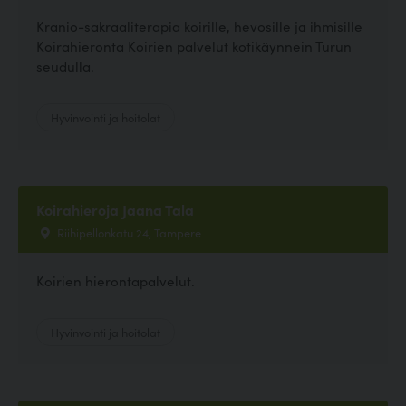
Kranio-sakraaliterapia koirille, hevosille ja ihmisille
Koirahieronta Koirien palvelut kotikäynnein Turun
seudulla.
Hyvinvointi ja hoitolat
Koirahieroja Jaana Tala
Riihipellonkatu 24, Tampere
Koirien hierontapalvelut.
Hyvinvointi ja hoitolat