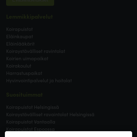
Lemmikkipalvelut
Koirapuistot
Eläinkaupat
Eläinlääkärit
Koiraystävälliset ravintolat
Koirien uimapaikat
Koirakoulut
Harrastuspaikat
Hyvinvointipalvelut ja hoitolat
Suosituimmat
Koirapuistot Helsingissä
Koiraystävälliset ravaintolat Helsingissä
Koirapuistot Vantaalla
Koirapuistot Espoossa
Koirapuistot Turussa