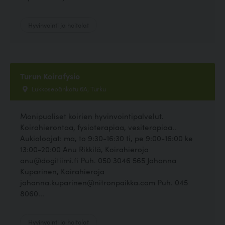
Hyvinvointi ja hoitolat
Turun Koirafysio
Lukkosepänkatu 6A, Turku
Monipuoliset koirien hyvinvointipalvelut.
Koirahierontaa, fysioterapiaa, vesiterapiaa..
Aukioloajat: ma, to 9:30-16:30 ti, pe 9:00-16:00 ke
13:00-20:00 Anu Rikkilä, Koirahieroja
anu@dogitiimi.fi Puh. 050 3046 565 Johanna
Kuparinen, Koirahieroja
johanna.kuparinen@nitronpaikka.com Puh. 045
8060...
Hyvinvointi ja hoitolat