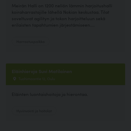
Meirän Halli on 1200 neliön lämmin harjoitushalli
koiraharrastajille lähellä Nokian keskustaa. Tilat
soveltuvat agilityn ja tokon harjoitteluun sekä
erilaisten tapahtumien järjestämiseen....
Harrastuspaikka
Eläinhieroja Suvi Matilainen
Tuohimaantie 12, Oulu
Eläinten luontaishoitoja ja hierontaa.
Hyvinvointi ja hoitolat