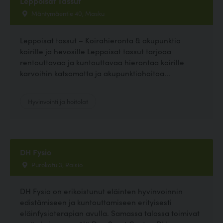
Leppoisat Tassut
Mäntymäentie 40, Masku
Leppoisat tassut – Koirahieronta & akupunktio
koirille ja hevosille Leppoisat tassut tarjoaa
rentouttavaa ja kuntouttavaa hierontaa koirille
karvoihin katsomatta ja akupunktiohoitoa...
Hyvinvointi ja hoitolat
DH Fysio
Purokatu 3, Raisio
DH Fysio on erikoistunut eläinten hyvinvoinnin
edistämiseen ja kuntouttamiseen erityisesti
eläinfysioterapian avulla. Samassa talossa toimivat