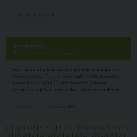
Hyvinvointi ja hoitolat
SportDogPark
Ruokosmetsänkatu 12, Lempäälä
Suuri koiraurheilukeskus Lempäälässä, Ideaparkin
läheisyydessä. Tarjolla myös agility/toko kursseja.
Areenalla on neljä 20x30m kenttää, jotka on
varustettu agilityestesarjoilla. Lisäksi areenalla on...
Koirakoulu
Harrastuspaikka
[
1
|
2
|
3
|
4
|
5
|
6
|
7
|
8
|
9
|
10
|
11
|
12
|
13
|
14
|
15
|
16
|
17
|
18
|
19
|
20
|
21
|
22
|
23
|
24
|
25
|
26
|
27
|
28
|
29
|
30
|
31
|