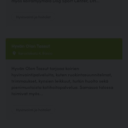
myös koiramyymälä Dog Sport Center, DH...
Hyvinvointi ja hoitolat
Hyvän Olon Tassut
Varastokatu 4, Raisio
Hyvän Olon Tassut tarjoaa koirien
hyvinvointipalveluita, kuten ruokintasuunnitelmat,
trimmaukset, kynsien leikkuut, turkin huolto sekä
pienimuotoista kotihoitopalvelua. Samassa talossa
toimivat myös...
Hyvinvointi ja hoitolat