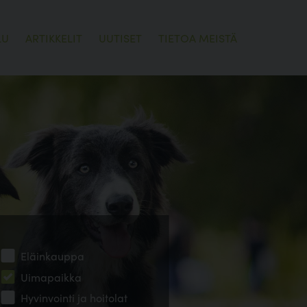
LU
ARTIKKELIT
UUTISET
TIETOA MEISTÄ
Eläinkauppa
Uimapaikka
Hyvinvointi ja hoitolat