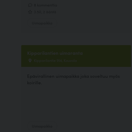
8 kommenttia
3.50, 2 ääntä
Uimapaikka
Kipparilantien uimaranta
Kipparilantie 914, Kouvola
Epävirallinen uimapaikka joka soveltuu myös
koirille.
Uimapaikka