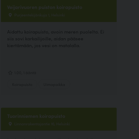
Veijarivuoren puiston koirapuisto
Purjeentekijänkuja 1, Helsinki
Aidattu koirapuisto, avoin meren puolelta. Ei
siis sovi karkailijoille, aidan pääsee
kiertämään, jos vesi on matalalla.
1.00, 1 ääntä
Koirapuisto
Uimapaikka
Tuorinniemen koirapuisto
Linnanrakentajantie 16, Helsinki