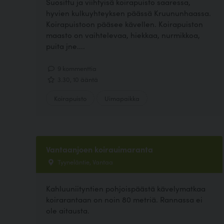
Suosittu ja viihtyisä koirapuisto saaressa,
hyvien kulkuyhteyksen päässä Kruununhaassa.
Koirapuistoon pääsee kävellen. Koirapuiston
maasto on vaihtelevaa, hiekkaa, nurmikkoa,
puita jne....
9 kommenttia
3.30, 10 ääntä
Koirapuisto
Uimapaikka
Vantaanjoen koirauimaranta
Tyyneläntie, Vantaa
Kahluuniityntien pohjoispäästä kävelymatkaa
koirarantaan on noin 80 metriä. Rannassa ei
ole aitausta.