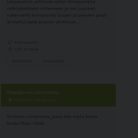
Laajasaloon johtavan sillan länsipuolella
mäntykankaan rinteeseen ja sen juureen
rakennettu koirapuisto (isojen ja pienten puoli
erotettu) sekä puiston ohittavan...
4 kommenttia
3.50, 12 ääntä
Koirapuisto
Uimapaikka
Rapojärven uimaranta
Mikkelintie 565, Kouvola
Ihmisten uimaranta, jossa käy myös koiria
koska tilaa riittää.