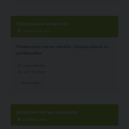
Mäntyluodon uimaranta
Mäntyluoto, Pori
Hiekkaranta meren äärellä. Läheisyydessä on
parkkipaikka.
2 kommenttia
4.07, 15 ääntä
Uimapaikka
Joutjärven koirien uimaranta
Joutjärvi, Lahti