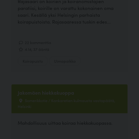
Rajasaari on koirien ja koiranomistajien
paratiisi, koirille on varattu kokonainen oma
saari. Kesällä yksi Helsingin parhaista
koirapuistoista. Rajasaaressa tuskin edes...
22 kommenttia
4.14, 37 ääntä
Koirapuisto
Uimapaikka
Jakomäen hiekkakuoppa
Somerikkotie / Kankaretien kulmausta vastapäätä,
Helsinki
Mahdollisuus uittaa koiraa hiekkakuopassa.