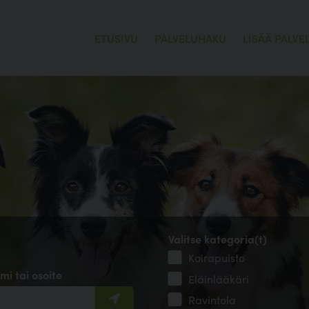
ETUSIVU
PALVELUHAKU
LISÄÄ PALVE
Valitse kategoria(t)
Koirapuisto
mi tai osoite
Eläinlääkäri
Ravintola