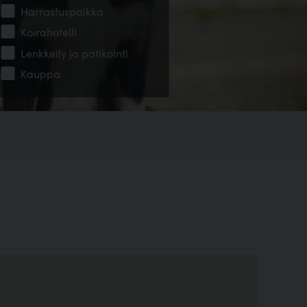
Harrastuspaikka
Koirahotelli
Lenkkeily ja patikointi
Kauppa