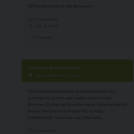
Tällä palvelulla ei ole kuvausta.
3 kommenttia
3.50, 12 ääntä
Uimapaikka
Camping Nyyssänniemi
Nyyssänniementie, Keuruu
Hyvä hiekkapohjainen ja lapsiystävällinen
uimaranta, jonne saa viedä myös koiria.
Rannan (Camping Nyyssänniemi) läheisyydestä
löytyy rantalentopallokenttä, suihku,
leikkikenttä, ravintola, wc/käymälä,...
1 kommenttia