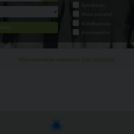
Koirakoulu
Muut palvelut
Koirakuvaaja
Koirasovellus
Mainospaikka vapaana!
Ota yhteyttä.
3