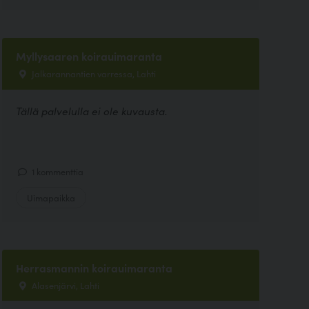
Myllysaaren koirauimaranta
Jalkarannantien varressa, Lahti
Tällä palvelulla ei ole kuvausta.
1 kommenttia
Uimapaikka
Herrasmannin koirauimaranta
Alasenjärvi, Lahti