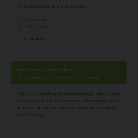
Tällä palvelulla ei ole kuvausta.
4 kommenttia
2.83, 18 ääntä
Uimapaikka
Venerannan uimapaikka
Veneilijänraitti 30, 45360 Kouvola , Kouvola
Paikka on virallisesti veneenlaskupaikka, mutta
useat käyvät siellä koiraansa uittamassa, koska
ei ole virallinen uimaranta. Kuitenkin siellä voi
hyvin myös...