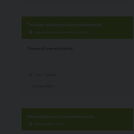
Teivaan sataman koirauimaranta
Jalkarannantien varressa, Lahti
Vieressä venesatama.
2.14, 7 ääntä
Uimapaikka
Merrasjärven koirauimaranta
Merrasjärvi, Lahti