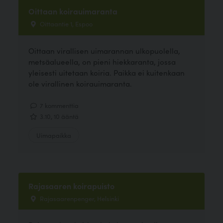
Oittaan koirauimaranta
Oittaantie 1, Espoo
Oittaan virallisen uimarannan ulkopuolella,
metsäalueella, on pieni hiekkaranta, jossa
yleisesti uitetaan koiria. Paikka ei kuitenkaan
ole virallinen koirauimaranta.
7 kommenttia
3.10, 10 ääntä
Uimapaikka
Rajasaaren koirapuisto
Rajasaarenpenger, Helsinki