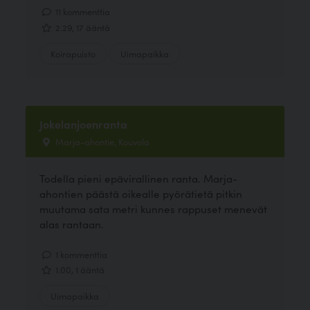
11 kommenttia
2.29, 17 ääntä
Koirapuisto
Uimapaikka
Jokelanjoenranta
Marja-ahontie, Kouvola
Todella pieni epävirallinen ranta. Marja-
ahontien päästä oikealle pyörätietä pitkin
muutama sata metri kunnes rappuset menevät
alas rantaan.
1 kommenttia
1.00, 1 ääntä
Uimapaikka