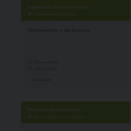
Toppelundin koirauimaranta
Hietaniemenkuja 5, Espoo
Tällä palvelulla ei ole kuvausta.
13 kommenttia
4.00, 14 ääntä
Uimapaikka
Tervasaaren koirapuisto
Tervasaarenkannas 3, Helsinki