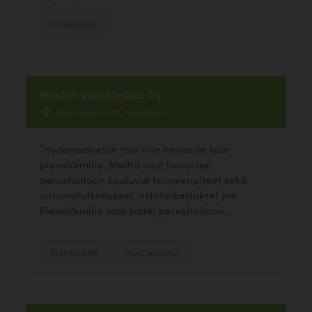
Eläinlääkäri
Nikulan eläinklinikka Oy
Raviradantie 42, Kaustinen
Täydenpalvelun talo niin hevosille kuin
pieneläimille. Meiltä saat hevosten
perushoitoon kuuluvat toimeenpiteet sekä
ontumatutkimukset, ostotarkastukset jne
Pieneläimille saat kaikki perushoitoon...
Eläinlääkäri
Muut palvelut