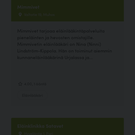
Mimmivet
Valtatie 19, Muhos
Mimmivet tarjoaa eläinlääkintäpalveluita
pieneläinten ja hevosten omistajille.
Mimmivetin eläinlääkäri on Nina (Ninni)
Lindström-Kippola. Hän on toiminut aiemmin
kunnaneläinlääkärinä Urjalassa ja...
4.00, 1 ääntä
Eläinlääkäri
Eläinklinikka Satavet
Hyveläntie 1, Pori