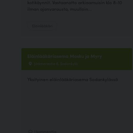
kotikäynnit. Vastaanotto arkiaamuisin klo 8-10
ilman ajanvarausta, muulloin...
Eläinlääkäri
Eläinlääkäriasema Mosku ja Myry
Jäämerentie 6, Sodankylä
Yksityinen eläinlääkäriasema Sodankylässä
1 kommenttia