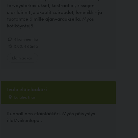
terveystarkastukset, kastraatiot, kissojen
steriloinnit ja akuutit sairaudet, lemmikki- ja
tuotantoeläimille ajanvarauksella. Myös
kotikäyntejä.
4 kommenttia
5.00, 4 ääntä
Eläinlääkäri
Ivalo eläinlääkäri
Latutie, Inari
Kunnallinen eläinlääkäri. Myös päivystys
illat/viikonloput.