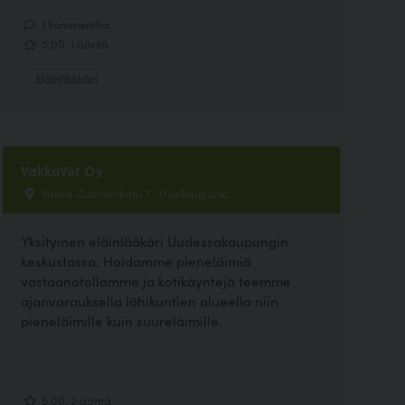
1 kommenttia
5.00, 1 ääntä
Eläinlääkäri
VakkaVet Oy
Vakka-Suomenkatu 7 , Uusikaupunki
Yksityinen eläinlääkäri Uudessakaupungin
keskustassa. Hoidamme pieneläimiä
vastaanotollamme ja kotikäyntejä teemme
ajanvarauksella lähikuntien alueella niin
pieneläimille kuin suureläimille.
5.00, 2 ääntä