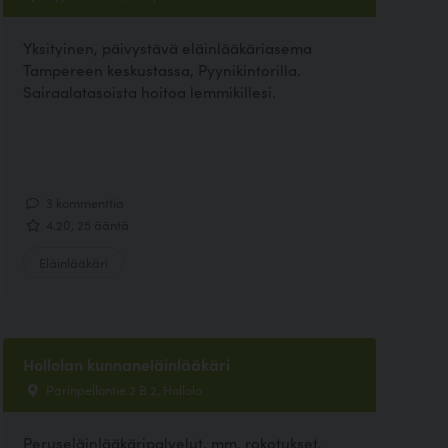
Yksityinen, päivystävä eläinlääkäriasema
Tampereen keskustassa, Pyynikintorilla.
Sairaalatasoista hoitoa lemmikillesi.
3 kommenttia
4.20, 25 ääntä
Eläinlääkäri
Hollolan kunnaneläinlääkäri
Parinpellontie 2 B 2, Hollola
Peruseläinlääkäripalvelut, mm. rokotukset,