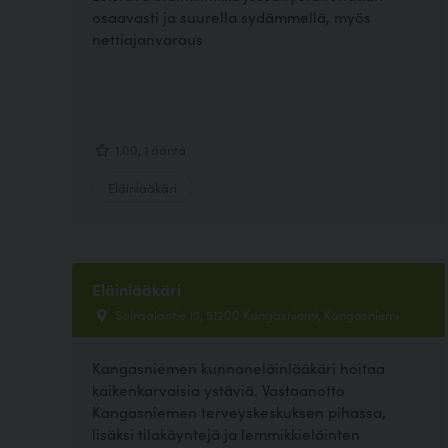
osaavasti ja suurella sydämmellä, myös
nettiajanvaraus
1.00, 1 ääntä
Eläinlääkäri
Eläinlääkäri
Sairaalantie 15, 51200 Kangasniemi, Kangasniemi
Kangasniemen kunnaneläinlääkäri hoitaa
kaikenkarvaisia ystäviä. Vastaanotto
Kangasniemen terveyskeskuksen pihassa,
lisäksi tilakäyntejä ja lemmikkieläinten