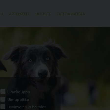
LU
ARTIKKELIT
UUTISET
TIETOA MEISTÄ
Eläinkauppa
Uimapaikka
Hyvinvointi ja hoitolat