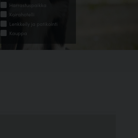
Harrastuspaikka
Koirahotelli
Lenkkeily ja patikointi
Kauppa