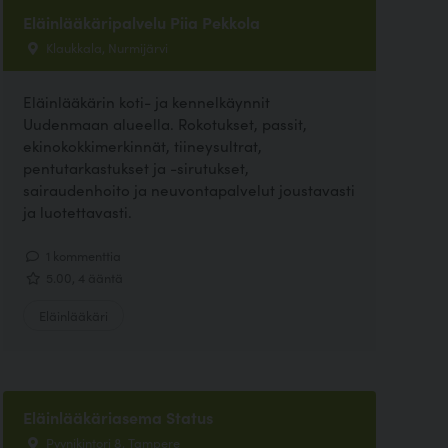
Eläinlääkäripalvelu Piia Pekkola
Klaukkala, Nurmijärvi
Eläinlääkärin koti- ja kennelkäynnit
Uudenmaan alueella. Rokotukset, passit,
ekinokokkimerkinnät, tiineysultrat,
pentutarkastukset ja -sirutukset,
sairaudenhoito ja neuvontapalvelut joustavasti
ja luotettavasti.
1 kommenttia
5.00, 4 ääntä
Eläinlääkäri
Eläinlääkäriasema Status
Pyynikintori 8, Tampere