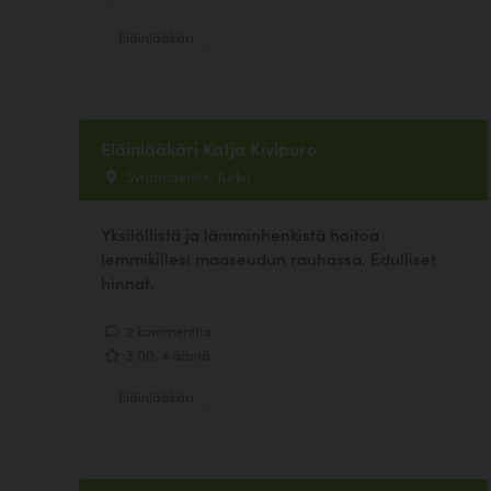
Eläinlääkäri
Eläinlääkäri Katja Kivipuro
Syrjämäentie, Turku
Yksilöllistä ja lämminhenkistä hoitoa
lemmikillesi maaseudun rauhassa. Edulliset
hinnat.
2 kommenttia
3.00, 4 ääntä
Eläinlääkäri