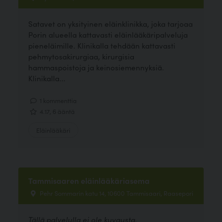
Satavet on yksityinen eläinklinikka, joka tarjoaa
Porin alueella kattavasti eläinlääkäripalveluja
pieneläimille. Klinikalla tehdään kattavasti
pehmytosakirurgiaa, kirurgisia
hammaspoistoja ja keinosiemennyksiä.
Klinikalla...
1 kommenttia
4.17, 6 ääntä
Eläinlääkäri
Tammisaaren eläinlääkäriasema
Pehr Sommarin katu 14, 10600 Tammisaari, Raasepori
Tällä palvelulla ei ole kuvausta.