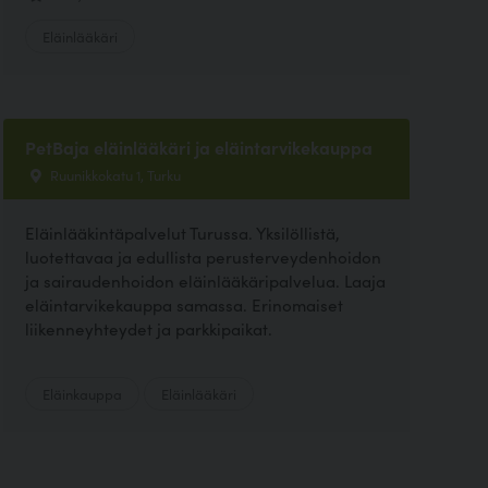
Eläinlääkäri
PetBaja eläinlääkäri ja eläintarvikekauppa
Ruunikkokatu 1, Turku
Eläinlääkintäpalvelut Turussa. Yksilöllistä,
luotettavaa ja edullista perusterveydenhoidon
ja sairaudenhoidon eläinlääkäripalvelua. Laaja
eläintarvikekauppa samassa. Erinomaiset
liikenneyhteydet ja parkkipaikat.
Eläinkauppa
Eläinlääkäri