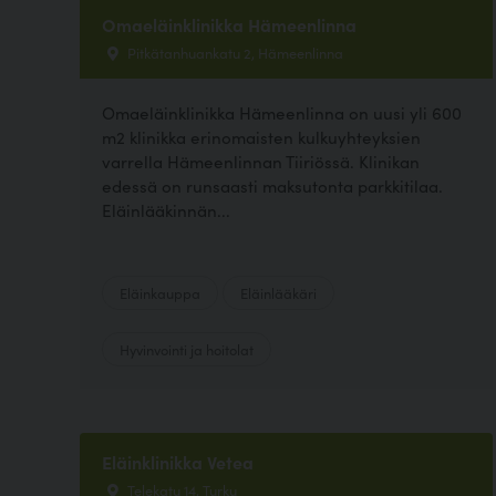
Omaeläinklinikka Hämeenlinna
Pitkätanhuankatu 2, Hämeenlinna
Omaeläinklinikka Hämeenlinna on uusi yli 600
m2 klinikka erinomaisten kulkuyhteyksien
varrella Hämeenlinnan Tiiriössä. Klinikan
edessä on runsaasti maksutonta parkkitilaa.
Eläinlääkinnän...
Eläinkauppa
Eläinlääkäri
Hyvinvointi ja hoitolat
Eläinklinikka Vetea
Telekatu 14, Turku