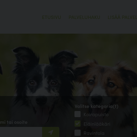
ETUSIVU
PALVELUHAKU
LISÄÄ PALVE
Valitse kategoria(t)
Koirapuisto
mi tai osoite
Eläinlääkäri
Ravintola