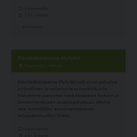
2 kommenttia
3.00, 2 ääntä
Eläinlääkäri
Eläinlääkäriasema MyllyVet
Kiviparintie 2, Helsinki
Eläinlääkäriasema MyllyVet:ssä sinua palvelee
ystävällinen ja asiantunteva henkilökunta.
Haluamme panostaa laadukkaaseen hoitoon ja
lämminhenkiseen asiakaspalveluun. Meiltä
saat lemmikillesi ennaltaehkäisevän
terveydenhuollon lisäksi...
3 kommenttia
4.67, 12 ääntä