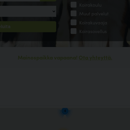
Koirakoulu
Muut palvelut
Koirakuvaaja
Koirasovellus
Mainospaikka vapaana!
Ota yhteyttä.
4