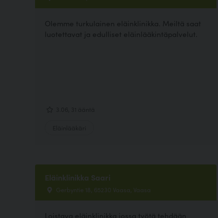
Olemme turkulainen eläinklinikka. Meiltä saat
luotettavat ja edulliset eläinlääkintäpalvelut.
3.06, 31 ääntä
Eläinlääkäri
Eläinklinikka Saari
Gerbyntie 18, 65230 Vaasa, Vaasa
Loistava eläinklinikka jossa työtä tehdään