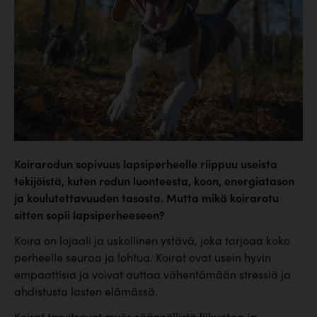
Koirarodun sopivuus lapsiperheelle riippuu useista
tekijöistä, kuten rodun luonteesta, koon, energiatason
ja koulutettavuuden tasosta. Mutta mikä koirarotu
sitten sopii lapsiperheeseen?
Koira on lojaali ja uskollinen ystävä, joka tarjoaa koko
perheelle seuraa ja lohtua. Koirat ovat usein hyvin
empaattisia ja voivat auttaa vähentämään stressiä ja
ahdistusta lasten elämässä.
Koirat tarvitsevat myös säännöllistä liikuntaa ja