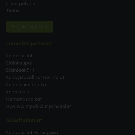
Lisää palvelu
Tietoa
Evästeasetukset
Lemmikkipalvelut
Koirapuistot
Eläinkaupat
Eläinlääkärit
Koiraystävälliset ravintolat
Koirien uimapaikat
Koirakoulut
Harrastuspaikat
Hyvinvointipalvelut ja hoitolat
Suosituimmat
Koirapuistot Helsingissä