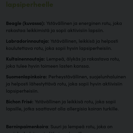
lapsiperheelle
Beagle (kuvassa):
Ystävällinen ja energinen rotu, joka
rakastaa leikkimistä ja sopii aktiivisiin lapsiin.
Labradorinnoutaja:
Ystävällinen, leikkisä ja helposti
koulutettava rotu, joka sopii hyvin lapsiperheisiin.
Kultainennoutaja:
Lempeä, älykäs ja rakastava rotu,
joka tulee hyvin toimeen lasten kanssa.
Suomenlapinkoira:
Perheystävällinen, suojelunhaluinen
ja helposti lähestyttävä rotu, joka sopii hyvin aktiivisiin
lapsiperheisiin.
Bichon Frisé:
Ystävällinen ja leikkisä rotu, joka sopii
lapsille, jotka saattavat olla allergisia koiran turkille.
Berninpaimenkoira
: Suuri ja lempeä rotu, joka on