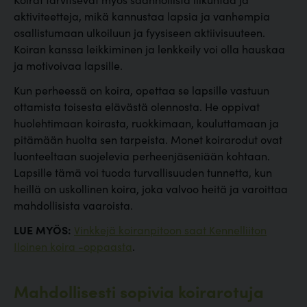
aktiviteetteja, mikä kannustaa lapsia ja vanhempia
osallistumaan ulkoiluun ja fyysiseen aktiivisuuteen.
Koiran kanssa leikkiminen ja lenkkeily voi olla hauskaa
ja motivoivaa lapsille.
Kun perheessä on koira, opettaa se lapsille vastuun
ottamista toisesta elävästä olennosta. He oppivat
huolehtimaan koirasta, ruokkimaan, kouluttamaan ja
pitämään huolta sen tarpeista. Monet koirarodut ovat
luonteeltaan suojelevia perheenjäseniään kohtaan.
Lapsille tämä voi tuoda turvallisuuden tunnetta, kun
heillä on uskollinen koira, joka valvoo heitä ja varoittaa
mahdollisista vaaroista.
LUE MYÖS:
Vinkkejä koiranpitoon saat Kennelliiton
Iloinen koira -oppaasta
.
Mahdollisesti sopivia koirarotuja