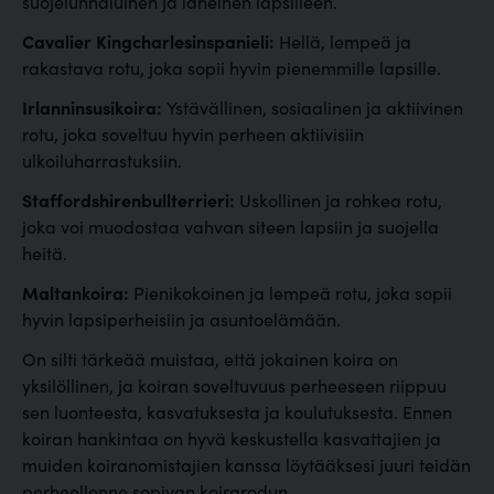
suojelunhaluinen ja läheinen lapsilleen.
Cavalier Kingcharlesinspanieli:
Hellä, lempeä ja
rakastava rotu, joka sopii hyvin pienemmille lapsille.
Irlanninsusikoira:
Ystävällinen, sosiaalinen ja aktiivinen
rotu, joka soveltuu hyvin perheen aktiivisiin
ulkoiluharrastuksiin.
Staffordshirenbullterrieri:
Uskollinen ja rohkea rotu,
joka voi muodostaa vahvan siteen lapsiin ja suojella
heitä.
Maltankoira:
Pienikokoinen ja lempeä rotu, joka sopii
hyvin lapsiperheisiin ja asuntoelämään.
On silti tärkeää muistaa, että jokainen koira on
yksilöllinen, ja koiran soveltuvuus perheeseen riippuu
sen luonteesta, kasvatuksesta ja koulutuksesta. Ennen
koiran hankintaa on hyvä keskustella kasvattajien ja
muiden koiranomistajien kanssa löytääksesi juuri teidän
perheellenne sopivan koirarodun.