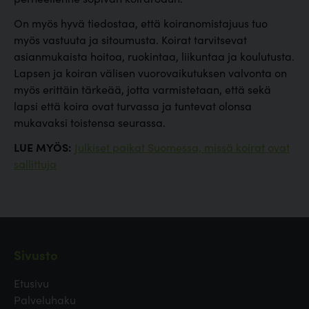
On myös hyvä tiedostaa, että koiranomistajuus tuo
myös vastuuta ja sitoumusta. Koirat tarvitsevat
asianmukaista hoitoa, ruokintaa, liikuntaa ja koulutusta.
Lapsen ja koiran välisen vuorovaikutuksen valvonta on
myös erittäin tärkeää, jotta varmistetaan, että sekä
lapsi että koira ovat turvassa ja tuntevat olonsa
mukavaksi toistensa seurassa.
LUE MYÖS:
Julkiset paikat Suomessa, missä koirat ovat
sallittuja
Sivusto
Etusivu
Palveluhaku