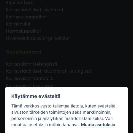
Eläinlääkärit
Koiraystävälliset ravintolat
Koirien uimapaikat
Koirakoulut
Harrastuspaikat
Hyvinvointipalvelut ja hoitolat
Suosituimmat
Koirapuistot Helsingissä
Koiraystävälliset ravaintolat Helsingissä
Koirapuistot Vantaalla
Koirapuistot Espoossa
Koirapuistot Turussa
Käytämme evästeitä
Eläinlääkäri Helsingissä
Koirapuistot Tampereella
Tämä verkkosivusto tallentaa tietoja, kuten evästeitä,
sivuston tärkeiden toimintojen sekä markkinoinnin,
personoinnin ja analytiikan mahdollistamiseksi. Voit
Linkit
muuttaa asetuksia milloin tahansa.
Muuta asetuksia