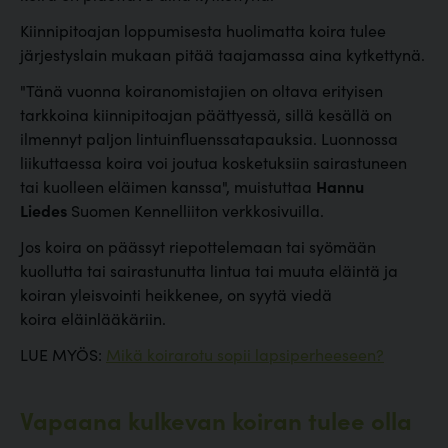
Kiinnipitoajan loppumisesta huolimatta koira tulee
järjestyslain mukaan pitää taajamassa aina kytkettynä.
"Tänä vuonna koiranomistajien on oltava erityisen
tarkkoina kiinnipitoajan päättyessä, sillä kesällä on
ilmennyt paljon lintuinfluenssatapauksia. Luonnossa
liikuttaessa koira voi joutua kosketuksiin sairastuneen
tai kuolleen eläimen kanssa", muistuttaa
Hannu
Liedes
Suomen Kennelliiton verkkosivuilla.
Jos koira on päässyt riepottelemaan tai syömään
kuollutta tai sairastunutta lintua tai muuta eläintä ja
koiran yleisvointi heikkenee, on syytä viedä
koira eläinlääkäriin.
LUE MYÖS:
Mikä koirarotu sopii lapsiperheeseen?
Vapaana kulkevan koiran tulee olla