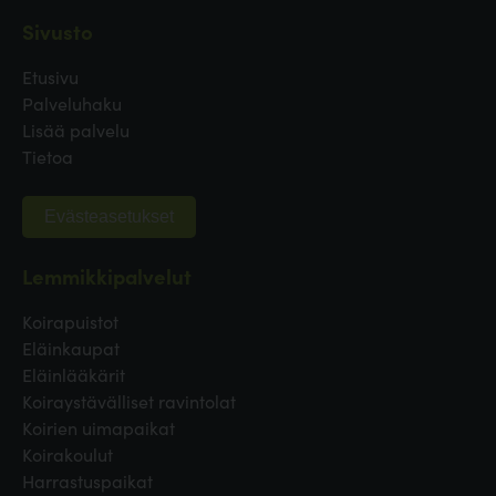
Sivusto
Etusivu
Palveluhaku
Lisää palvelu
Tietoa
Evästeasetukset
Lemmikkipalvelut
Koirapuistot
Eläinkaupat
Eläinlääkärit
Koiraystävälliset ravintolat
Koirien uimapaikat
Koirakoulut
Harrastuspaikat