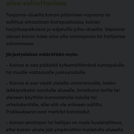
aina valvottavissa
Taajama-alueilla koiran pitäminen vapaana on
sallittua ainoastaan koirapuistoissa, koirien
harjoituspaikoissa ja suljetuilla piha-alueilla. Vapaana
olevan koiran tulee aina olla omistajansa tai haltijansa
valvonnassa.
Järjestyslaissa määrätään myös:
- Koiraa ei saa päästää kytkemättömänä kuntopolulle
tai muulle vastaavalle juoksuradalle.
- Koiraa ei saa viedä yleisille uimarannoille, lasten
leikkipaikaksi varatulle alueelle, toriaikana torille tai
yleiseen käyttöön kunnostetulle ladulle tai
urheilukentälle, ellei sitä ole erikseen sallittu.
Poikkeuksena ovat merkityt koiraladut.
- Koiran omistajan tai haltijan on myös huolehdittava,
ettei koiran uloste jää ympäristöön hoidetulla alueella