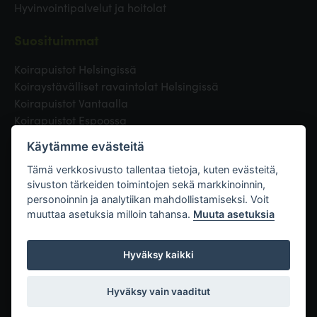
Hyvinvointipalvelut ja hoitolat
Suosituimmat
Koirapuistot Helsingissä
Koiraystävälliset ravaintolat Helsingissä
Koirapuistot Vantaalla
Koirapuistot Espoossa
Koirapuistot Turussa
Käytämme evästeitä
Eläinlääkäri Helsingissä
Koirapuistot Tampereella
Tämä verkkosivusto tallentaa tietoja, kuten evästeitä,
sivuston tärkeiden toimintojen sekä markkinoinnin,
personoinnin ja analytiikan mahdollistamiseksi. Voit
Linkit
muuttaa asetuksia milloin tahansa.
Muuta asetuksia
Hyväksy kaikki
Hyväksy vain vaaditut