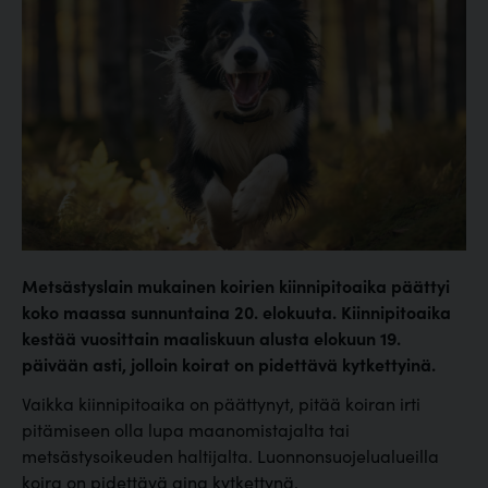
Metsästyslain mukainen koirien kiinnipitoaika päättyi
koko maassa sunnuntaina 20. elokuuta. Kiinnipitoaika
kestää vuosittain maaliskuun alusta elokuun 19.
päivään asti, jolloin koirat on pidettävä kytkettyinä.
Vaikka kiinnipitoaika on päättynyt, pitää koiran irti
pitämiseen olla lupa maanomistajalta tai
metsästysoikeuden haltijalta. Luonnonsuojelualueilla
koira on pidettävä aina kytkettynä.