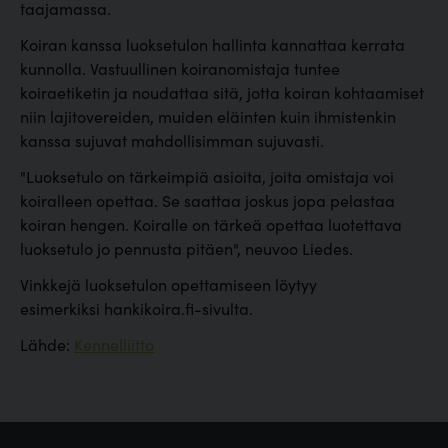
taajamassa.
Koiran kanssa luoksetulon hallinta kannattaa kerrata
kunnolla. Vastuullinen koiranomistaja tuntee
koiraetiketin ja noudattaa sitä, jotta koiran kohtaamiset
niin lajitovereiden, muiden eläinten kuin ihmistenkin
kanssa sujuvat mahdollisimman sujuvasti.
"Luoksetulo on tärkeimpiä asioita, joita omistaja voi
koiralleen opettaa. Se saattaa joskus jopa pelastaa
koiran hengen. Koiralle on tärkeä opettaa luotettava
luoksetulo jo pennusta pitäen", neuvoo Liedes.
Vinkkejä luoksetulon opettamiseen löytyy
esimerkiksi hankikoira.fi-sivulta.
Lähde:
Kennelliitto