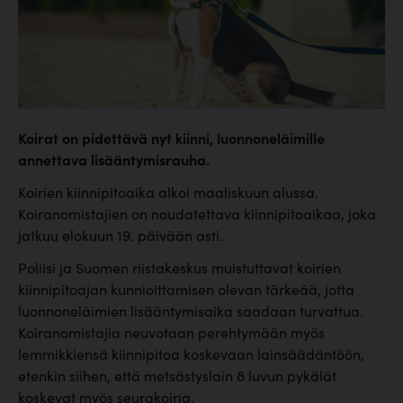
Koirat on pidettävä nyt kiinni, luonnoneläimille
annettava lisääntymisrauha.
Koirien kiinnipitoaika alkoi maaliskuun alussa.
Koiranomistajien on noudatettava kiinnipitoaikaa, joka
jatkuu elokuun 19. päivään asti.
Poliisi ja Suomen riistakeskus muistuttavat koirien
kiinnipitoajan kunnioittamisen olevan tärkeää, jotta
luonnoneläimien lisääntymisaika saadaan turvattua.
Koiranomistajia neuvotaan perehtymään myös
lemmikkiensä kiinnipitoa koskevaan lainsäädäntöön,
etenkin siihen, että metsästyslain 8 luvun pykälät
koskevat myös seurakoiria.