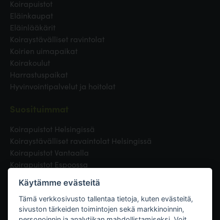
Koirapuistot
Eläinkaupat
Eläinlääkärit
Koiraystävälliset ravintolat
Koirien uimapaikat
Koirakoulut
Harrastuspaikat
Hyvinvointipalvelut ja hoitolat
Suosituimmat
Koirapuistot Helsingissä
Koiraystävälliset ravaintolat Helsingissä
Koirapuistot Vantaalla
Koirapuistot Espoossa
Koirapuistot Turussa
Käytämme evästeitä
Eläinlääkäri Helsingissä
Koirapuistot Tampereella
Tämä verkkosivusto tallentaa tietoja, kuten evästeitä,
sivuston tärkeiden toimintojen sekä markkinoinnin,
personoinnin ja analytiikan mahdollistamiseksi. Voit