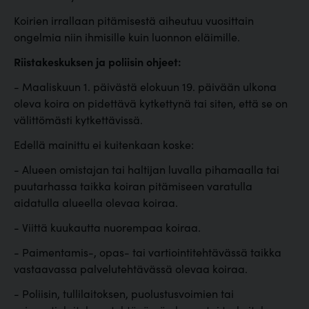
Koirien irrallaan pitämisestä aiheutuu vuosittain
ongelmia niin ihmisille kuin luonnon eläimille.
Riistakeskuksen ja poliisin ohjeet:
- Maaliskuun 1. päivästä elokuun 19. päivään ulkona
oleva koira on pidettävä kytkettynä tai siten, että se on
välittömästi kytkettävissä.
Edellä mainittu ei kuitenkaan koske:
- Alueen omistajan tai haltijan luvalla pihamaalla tai
puutarhassa taikka koiran pitämiseen varatulla
aidatulla alueella olevaa koiraa.
- Viittä kuukautta nuorempaa koiraa.
- Paimentamis-, opas- tai vartiointitehtävässä taikka
vastaavassa palvelutehtävässä olevaa koiraa.
- Poliisin, tullilaitoksen, puolustusvoimien tai