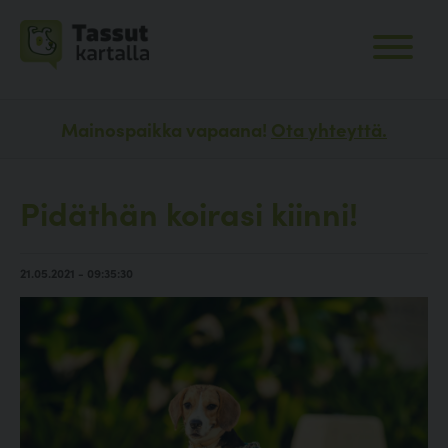
Mainospaikka vapaana!
Ota yhteyttä.
Pidäthän koirasi kiinni!
21.05.2021 - 09:35:30