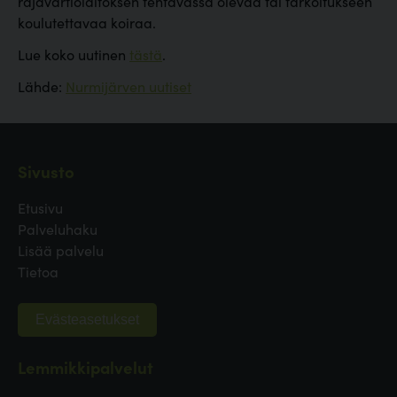
rajavartiolaitoksen tehtävässä olevaa tai tarkoitukseen
koulutettavaa koiraa.
Lue koko uutinen
tästä
.
Lähde:
Nurmijärven uutiset
Sivusto
Etusivu
Palveluhaku
Lisää palvelu
Tietoa
Evästeasetukset
Lemmikkipalvelut