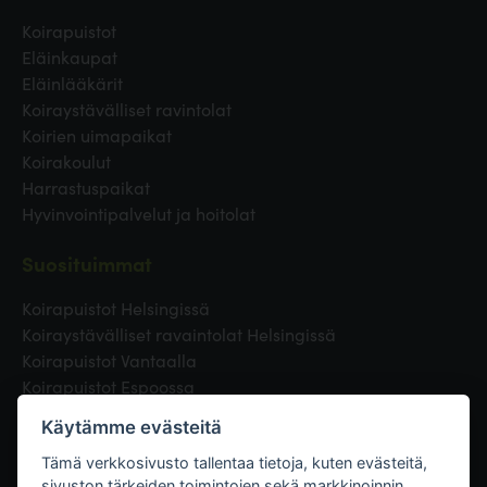
Koirapuistot
Eläinkaupat
Eläinlääkärit
Koiraystävälliset ravintolat
Koirien uimapaikat
Koirakoulut
Harrastuspaikat
Hyvinvointipalvelut ja hoitolat
Suosituimmat
Koirapuistot Helsingissä
Koiraystävälliset ravaintolat Helsingissä
Koirapuistot Vantaalla
Koirapuistot Espoossa
Koirapuistot Turussa
Käytämme evästeitä
Eläinlääkäri Helsingissä
Koirapuistot Tampereella
Tämä verkkosivusto tallentaa tietoja, kuten evästeitä,
sivuston tärkeiden toimintojen sekä markkinoinnin,