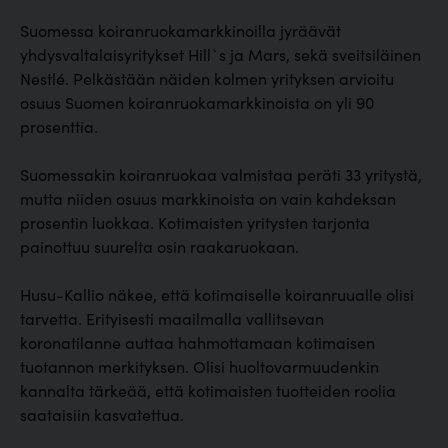
Suomessa koiranruokamarkkinoilla jyräävät
yhdysvaltalaisyritykset Hill`s ja Mars, sekä sveitsiläinen
Nestlé. Pelkästään näiden kolmen yrityksen arvioitu
osuus Suomen koiranruokamarkkinoista on yli 90
prosenttia.
Suomessakin koiranruokaa valmistaa peräti 33 yritystä,
mutta niiden osuus markkinoista on vain kahdeksan
prosentin luokkaa. Kotimaisten yritysten tarjonta
painottuu suurelta osin raakaruokaan.
Husu-Kallio näkee, että kotimaiselle koiranruualle olisi
tarvetta. Erityisesti maailmalla vallitsevan
koronatilanne auttaa hahmottamaan kotimaisen
tuotannon merkityksen. Olisi huoltovarmuudenkin
kannalta tärkeää, että kotimaisten tuotteiden roolia
saataisiin kasvatettua.