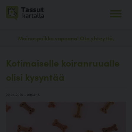
Mainospaikka vapaana!
Ota yhteyttä.
Kotimaiselle koiranruualle
olisi kysyntää
20.05.2020 - 09:37:15