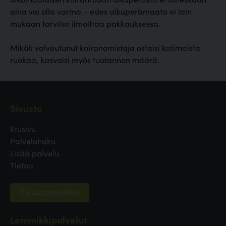
aina voi olla varma – edes alkuperämaata ei lain
mukaan tarvitse ilmoittaa pakkauksessa.
Mikäli valveutunut koiranomistaja ostaisi kotimaista
ruokaa, kasvaisi myös tuotannon määrä.
Sivusto
Etusivu
Palveluhaku
Lisää palvelu
Tietoa
Evästeasetukset
Lemmikkipalvelut