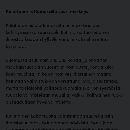
Kuluttajan tottumuksilla suuri merkitys
Kuluttajan ostotottumuksilla on markkinoiden
kehittymisessä suuri rooli. Kotimaisia tuotteita voi
ilmestyä kaupan hyllyille vain, mikäli niille riittää
kysyntää.
Suomessa asuu noin 700 000 koiraa, joita varten
maahan tuodaan vuosittain noin 50 miljoonaa kiloa
koiranruokaa, mikä on noin viisinkertainen määrä
kotimaan valmistukseen verrattuna. Syöjiä siis riittää,
mutta toistaiseksi valtaosa suomalaiskoirien syömästä
ruuasta valmistetaan muualla, vaikka kotimainen ruoka
on laadultaan hyvä vaihtoehto.
Kotimainen koiranruoka valmistetaan suurelta osin
ihmisten elintarviketuotannon hävikistä. Sen sijaan
ulkomaalaisen koiranruuan alkuperästä ei läheskään