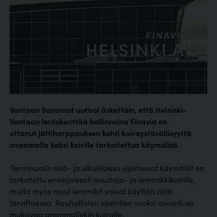
Vantaan Sanomat uutisoi äskettäin, että Helsinki-
Vantaan lentokenttää hallinnoiva Finavia on
ottanut jättiharppauksen kohti koiraystävällisyyttä
avaamalla kaksi koirille tarkoitettua käymälää.
Terminaalin sisä- ja ulkotiloissa sijaitsevat käymälät on
tarkoitettu ensisijaisesti avustaja- ja lemmikkikoirille,
mutta myös muut lemmikit voivat käyttää niitä
tarvittaessa. Rauhallisten sijaintien vuoksi asiointi on
mukavaa aremmallekin koiralle.