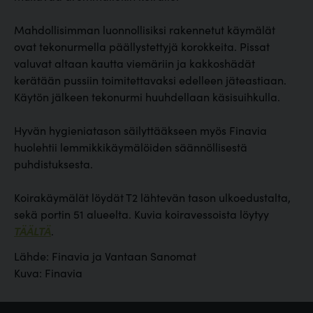
Mahdollisimman luonnollisiksi rakennetut käymälät
ovat tekonurmella päällystettyjä korokkeita. Pissat
valuvat altaan kautta viemäriin ja kakkoshädät
kerätään pussiin toimitettavaksi edelleen jäteastiaan.
Käytön jälkeen tekonurmi huuhdellaan käsisuihkulla.
Hyvän hygieniatason säilyttääkseen myös Finavia
huolehtii lemmikkikäymälöiden säännöllisestä
puhdistuksesta.
Koirakäymälät löydät T2 lähtevän tason ulkoedustalta,
sekä portin 51 alueelta. Kuvia koiravessoista löytyy
TÄÄLTÄ
.
Lähde: Finavia ja Vantaan Sanomat
Kuva: Finavia