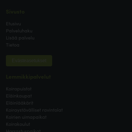
Sivusto
Etusivu
Palveluhaku
Lisää palvelu
Tietoa
Evästeasetukset
Lemmikkipalvelut
Koirapuistot
Eläinkaupat
Eläinlääkärit
Koiraystävälliset ravintolat
Koirien uimapaikat
Koirakoulut
Harrastuspaikat