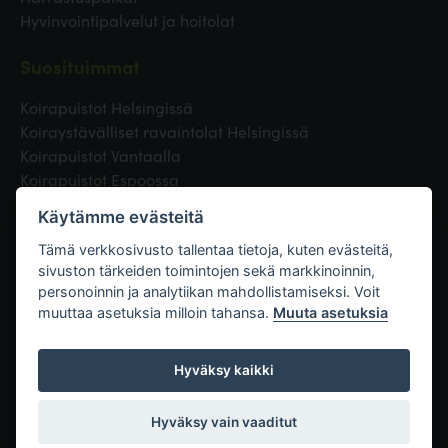
Hyvinvointipalvelut ja hoitolat
Suosituimmat
Koirapuistot Helsingissä
Koiraystävälliset ravaintolat Helsingissä
Koirapuistot Vantaalla
Koirapuistot Espoossa
Koirapuistot Turussa
Käytämme evästeitä
Eläinlääkäri Helsingissä
Koirapuistot Tampereella
Tämä verkkosivusto tallentaa tietoja, kuten evästeitä,
sivuston tärkeiden toimintojen sekä markkinoinnin,
personoinnin ja analytiikan mahdollistamiseksi. Voit
Linkit
muuttaa asetuksia milloin tahansa.
Muuta asetuksia
Hyväksy kaikki
Hyväksy vain vaaditut