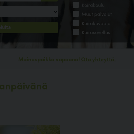
Koirakoulu
Muut palvelut
Koirakuvaaja
Koirasovellus
Mainospaikka vapaana!
Ota yhteyttä.
iranpäivänä