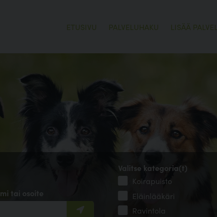
ETUSIVU
PALVELUHAKU
LISÄÄ PALVE
Valitse kategoria(t)
Koirapuisto
mi tai osoite
Eläinlääkäri
Ravintola