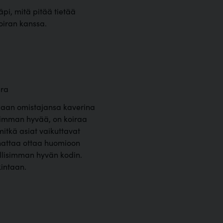
pi, mitä pitää tietää
oiran kanssa.
iira
illaan omistajansa kaverina
lisimman hyvää, on koiraa
mitkä asiat vaikuttavat
nnattaa ottaa huomioon
ollisimman hyvän kodin.
kintaan.