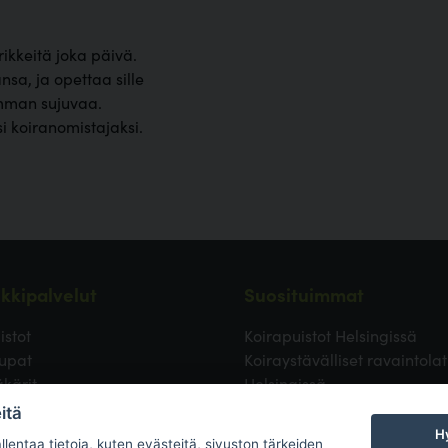
rikkeitä joka päivä.
sa, ja opettaa sille
simman sujuvaa.
i koiranomistajaksi.
kkipalvelut
Suosituimmat
istot
Koirapuistot Helsingissä
upat
Koiraystävälliset ravaintolat
äkärit
Helsingissä
ävälliset ravintolat
Koirapuistot Vantaalla
itä
 uimapaikat
Koirapuistot Espoossa
Hy
lentaa tietoja, kuten evästeitä, sivuston tärkeiden