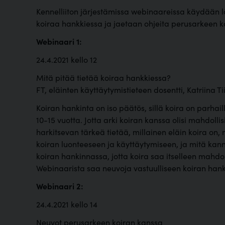
Kennelliiton järjestämissa webinaareissa käydään lä
koiraa hankkiessa ja jaetaan ohjeita perusarkeen k
Webinaari 1:
24.4.2021 kello 12
Mitä pitää tietää koiraa hankkiessa?
FT, eläinten käyttäytymistieteen dosentti, Katriina T
Koiran hankinta on iso päätös, sillä koira on parha
10-15 vuotta. Jotta arki koiran kanssa olisi mahdol
harkitsevan tärkeä tietää, millainen eläin koira on, 
koiran luonteeseen ja käyttäytymiseen, ja mitä ka
koiran hankinnassa, jotta koira saa itselleen mahd
Webinaarista saa neuvoja vastuulliseen koiran han
Webinaari 2:
24.4.2021 kello 14
Neuvot perusarkeen koiran kanssa