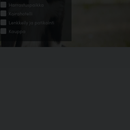
Harrastuspaikka
Koirahotelli
Lenkkeily ja patikointi
Kauppa