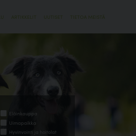
LU
ARTIKKELIT
UUTISET
TIETOA MEISTÄ
Eläinkauppa
Uimapaikka
Hyvinvointi ja hoitolat