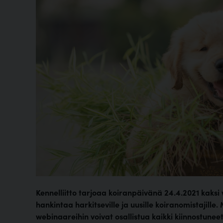
Kennelliitto tarjoaa koiranpäivänä 24.4.2021 kaksi
hankintaa harkitseville ja uusille koiranomistajille
webinaareihin voivat osallistua kaikki kiinnostuneet