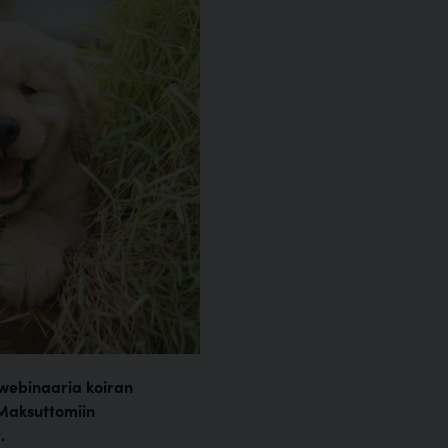
 webinaaria koiran
. Maksuttomiin
.