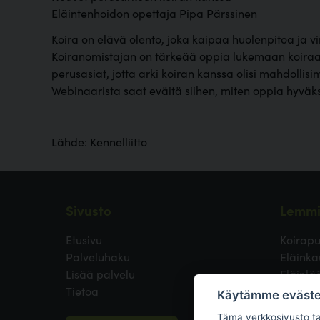
Eläintenhoidon opettaja Pipa Pärssinen
Koira on elävä olento, joka kaipaa huolenpitoa ja vi
Koiranomistajan on tärkeää oppia lukemaan koiraan
perusasiat, jotta arki koiran kanssa olisi mahdolli
Webinaarista saat eväitä siihen, miten oppia hyväks
Lähde: Kennelliitto
Sivusto
Lemmi
Etusivu
Koirapu
Palveluhaku
Eläinka
Lisää palvelu
Eläinlä
Tietoa
Koirayst
Käytämme eväste
Koirien
Tämä verkkosivusto tal