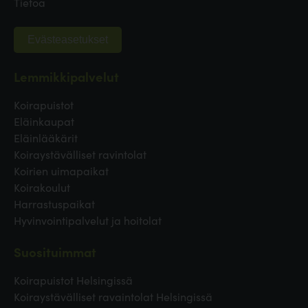
Tietoa
Evästeasetukset
Lemmikkipalvelut
Koirapuistot
Eläinkaupat
Eläinlääkärit
Koiraystävälliset ravintolat
Koirien uimapaikat
Koirakoulut
Harrastuspaikat
Hyvinvointipalvelut ja hoitolat
Suosituimmat
Koirapuistot Helsingissä
Koiraystävälliset ravaintolat Helsingissä