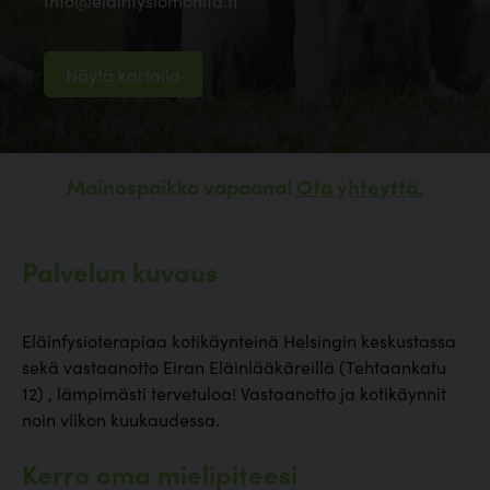
Info@elainfysiomonita.fi
Näytä kartalla
Mainospaikka vapaana!
Ota yhteyttä.
Palvelun kuvaus
Eläinfysioterapiaa kotikäynteinä Helsingin keskustassa
sekä vastaanotto Eiran Eläinlääkäreillä (Tehtaankatu
12) , lämpimästi tervetuloa! Vastaanotto ja kotikäynnit
noin viikon kuukaudessa.
Kerro oma mielipiteesi