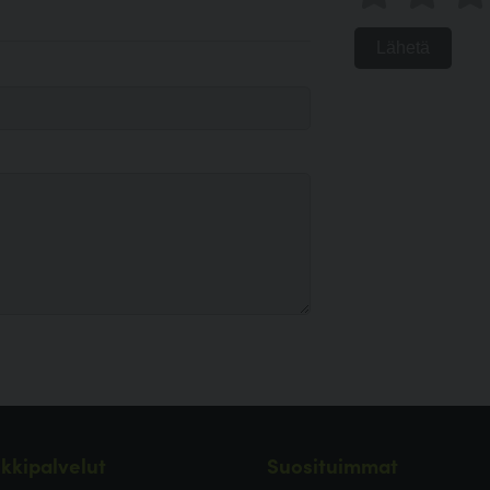
Lähetä
kkipalvelut
Suosituimmat