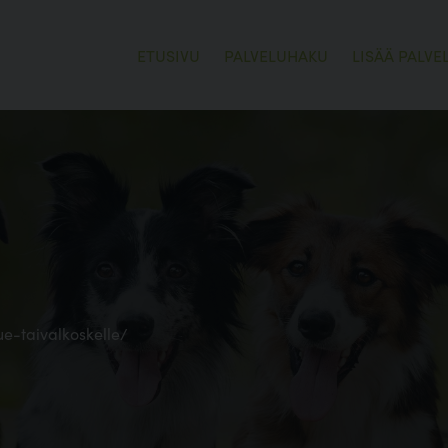
ETUSIVU
PALVELUHAKU
LISÄÄ PALVE
lue-taivalkoskelle/