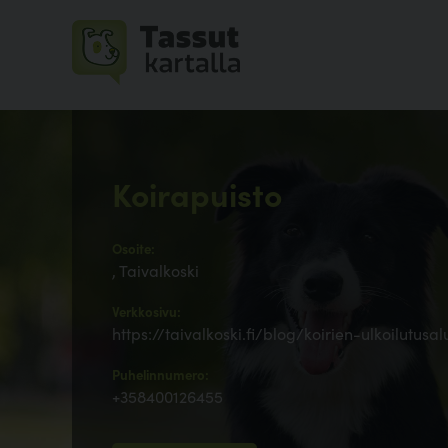
Koirapuisto
Osoite:
, Taivalkoski
Verkkosivu:
https://taivalkoski.fi/blog/koirien-ulkoilutusa
Puhelinnumero:
+358400126455