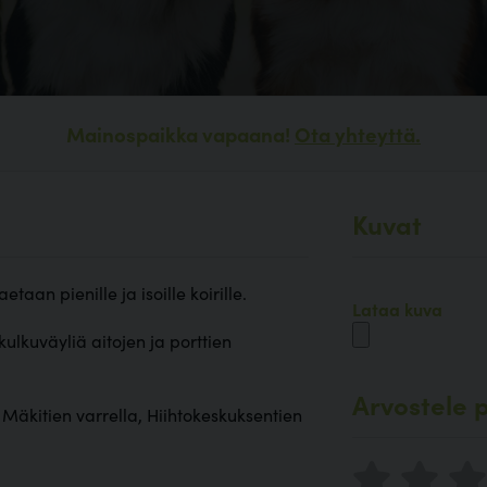
Mainospaikka vapaana!
Ota yhteyttä.
Kuvat
aan pienille ja isoille koirille.
Lataa kuva
kulkuväyliä aitojen ja porttien
Arvostele p
e Mäkitien varrella, Hiihtokeskuksentien