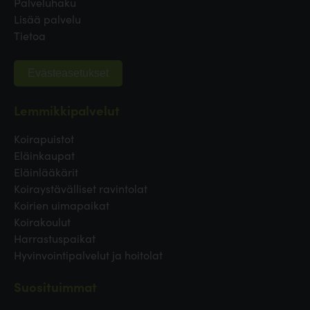
Palveluhaku
Lisää palvelu
Tietoa
Evästeasetukset
Lemmikkipalvelut
Koirapuistot
Eläinkaupat
Eläinlääkärit
Koiraystävälliset ravintolat
Koirien uimapaikat
Koirakoulut
Harrastuspaikat
Hyvinvointipalvelut ja hoitolat
Suosituimmat