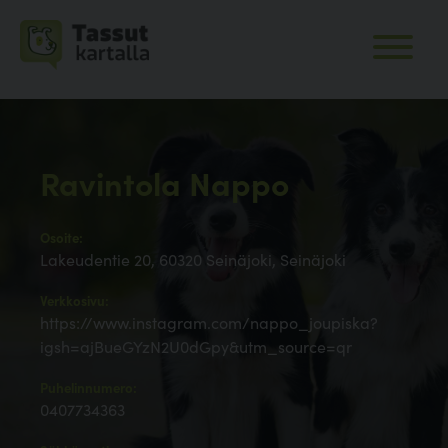
Ravintola Nappo
Osoite:
Lakeudentie 20, 60320 Seinäjoki, Seinäjoki
Verkkosivu:
https://www.instagram.com/nappo_joupiska?
igsh=ajBueGYzN2U0dGpy&utm_source=qr
Puhelinnumero:
0407734363