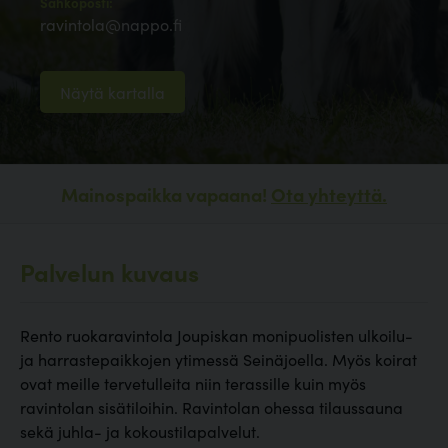
Sähköposti:
ravintola@nappo.fi
Näytä kartalla
Mainospaikka vapaana!
Ota yhteyttä.
Palvelun kuvaus
Rento ruokaravintola Joupiskan monipuolisten ulkoilu-
ja harrastepaikkojen ytimessä Seinäjoella. Myös koirat
ovat meille tervetulleita niin terassille kuin myös
ravintolan sisätiloihin. Ravintolan ohessa tilaussauna
sekä juhla- ja kokoustilapalvelut.