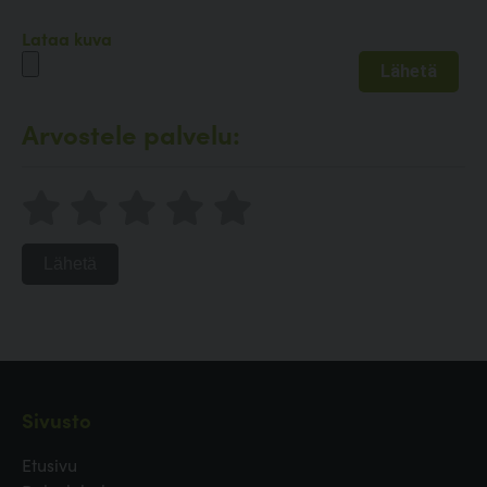
Lataa kuva
Arvostele palvelu:
Lähetä
Sivusto
Etusivu