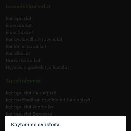
Lemmikkipalvelut
Koirapuistot
Eläinkaupat
Eläinlääkärit
Koiraystävälliset ravintolat
Koirien uimapaikat
Koirakoulut
Harrastuspaikat
Hyvinvointipalvelut ja hoitolat
Suosituimmat
Koirapuistot Helsingissä
Koiraystävälliset ravaintolat Helsingissä
Koirapuistot Vantaalla
Koirapuistot Espoossa
Koirapuistot Turussa
Käytämme evästeitä
Eläinlääkäri Helsingissä