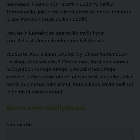
Suomessa. Vuonna 2014 avattiin uudet toimitilat
Tampereella, joissa asiakkaat pääsivät mittauttamaan
ja sovittamaan asuja paikan päällä.
Janutexin tuotteita on saatavilla myös hyvin
varustelluista lemmikkieläintarvikeliikkeistä.
Vuodesta 2025 alkaen Janutex Oy jatkaa tuotantoaan
Helsingissä yhteistyössä Ompelimo Ullastiinan kanssa,
hyödyntäen samoja tuttuja ja hyväksi havaittuja
kaavoja. Näin varmistetaan, että koirasi saa jatkossakin
täysin Suomessa valmistetut, laadukkaat, käytännölliset
ja toimivat koiravaatteet.
Kerro oma mielipiteesi
Nimimerkki