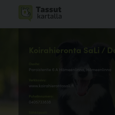
Koirahieronta SaLi / D
Osoite:
Paroistentie 6 A Hämeenlinna, Hämeenlinna
Verkkosivu:
www.koirahierontasali.fi
Puhelinnumero:
0405733838
Sähköposti: