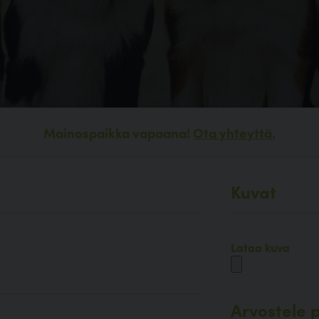
Mainospaikka vapaana!
Ota yhteyttä.
Kuvat
Lataa kuva
Arvostele p