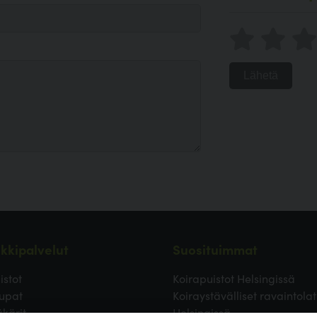
Lähetä
kkipalvelut
Suosituimmat
istot
Koirapuistot Helsingissä
upat
Koiraystävälliset ravaintolat
äkärit
Helsingissä