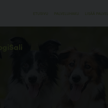
ETUSIVU
PALVELUHAKU
LISÄÄ PALVE
ogiSali