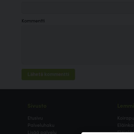
Kommentti
Sivusto
Lemmi
Etusivu
Koirapu
Palveluhaku
Eläinka
Lisää palvelu
Eläinlä