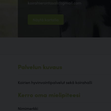
koirahierontasali@gmail.com
Näytä kartalla
Palvelun kuvaus
Koirien hyvinvointipalvelut sekä koirahalli
Kerro oma mielipiteesi
Nimimerkki