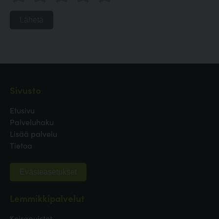
Lähetä
Sivusto
Etusivu
Palveluhaku
Lisää palvelu
Tietoa
Evästeasetukset
Lemmikkipalvelut
Koirapuistot