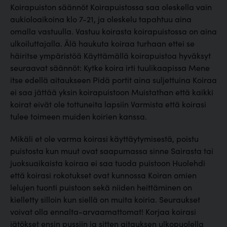
Koirapuiston säännöt Koirapuistossa saa oleskella vain
aukioloaikoina klo 7-21, ja oleskelu tapahtuu aina
omalla vastuulla. Vastuu koirasta koirapuistossa on aina
ulkoiluttajalla. Älä haukuta koiraa turhaan ettei se
häiritse ympäristöä Käyttämällä koirapuistoa hyväksyt
seuraavat säännöt: Kytke koira irti tuulikaapissa Mene
itse edellä aitaukseen Pidä portit aina suljettuina Koiraa
ei saa jättää yksin koirapuistoon Muistathan että kaikki
koirat eivät ole tottuneita lapsiin Varmista että koirasi
tulee toimeen muiden koirien kanssa.
Mikäli et ole varma koirasi käyttäytymisestä, poistu
puistosta kun muut ovat saapumassa sinne Sairasta tai
juoksuaikaista koiraa ei saa tuoda puistoon Huolehdi
että koirasi rokotukset ovat kunnossa Koiran omien
lelujen tuonti puistoon sekä niiden heittäminen on
kielletty silloin kun siellä on muita koiria. Seuraukset
voivat olla ennalta-arvaamattomat! Korjaa koirasi
jätökset ensin pussiin ja sitten aitauksen ulkopuolella