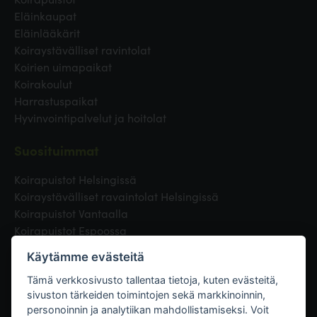
Eläinkaupat
Eläinlääkärit
Koiraystävälliset ravintolat
Koirien uimapaikat
Koirakoulut
Harrastuspaikat
Hyvinvointipalvelut ja hoitolat
Suosituimmat
Koirapuistot Helsingissä
Koiraystävälliset ravaintolat Helsingissä
Koirapuistot Vantaalla
Koirapuistot Espoossa
Koirapuistot Turussa
Käytämme evästeitä
Eläinlääkäri Helsingissä
Koirapuistot Tampereella
Tämä verkkosivusto tallentaa tietoja, kuten evästeitä,
sivuston tärkeiden toimintojen sekä markkinoinnin,
personoinnin ja analytiikan mahdollistamiseksi. Voit
Linkit