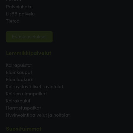
Palveluhaku
Lisää palvelu
Tietoa
Evästeasetukset
Lemmikkipalvelut
Koirapuistot
Eläinkaupat
Eläinlääkärit
Koiraystävälliset ravintolat
Koirien uimapaikat
Koirakoulut
Harrastuspaikat
Hyvinvointipalvelut ja hoitolat
Suosituimmat