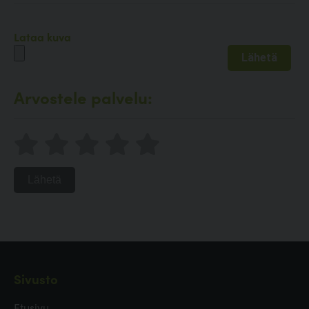
Lataa kuva
Arvostele palvelu:
Lähetä
Sivusto
Etusivu