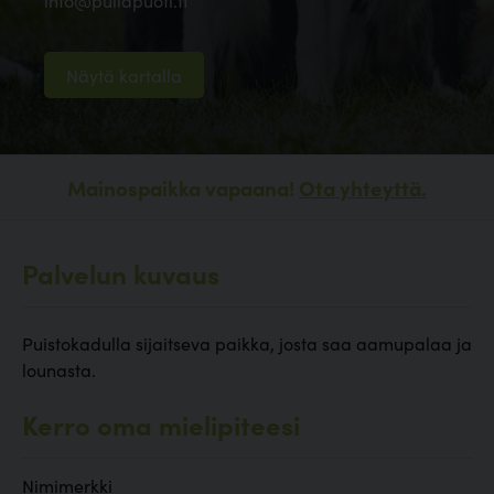
info@pullapuoti.fi
Näytä kartalla
Mainospaikka vapaana!
Ota yhteyttä.
Palvelun kuvaus
Puistokadulla sijaitseva paikka, josta saa aamupalaa ja
lounasta.
Kerro oma mielipiteesi
Nimimerkki