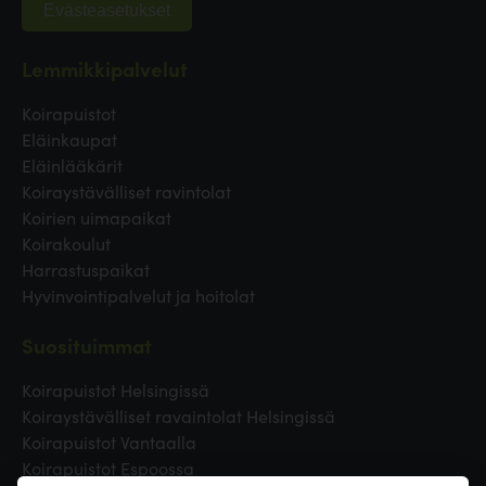
Evästeasetukset
Lemmikkipalvelut
Koirapuistot
Eläinkaupat
Eläinlääkärit
Koiraystävälliset ravintolat
Koirien uimapaikat
Koirakoulut
Harrastuspaikat
Hyvinvointipalvelut ja hoitolat
Suosituimmat
Koirapuistot Helsingissä
Koiraystävälliset ravaintolat Helsingissä
Koirapuistot Vantaalla
Koirapuistot Espoossa