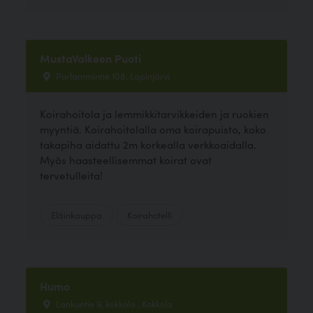
MustaValkeen Puoti
Porlammintie 108, Lapinjärvi
Koirahoitola ja lemmikkitarvikkeiden ja ruokien
myyntiä. Koirahoitolalla oma koirapuisto, koko
takapiha aidattu 2m korkealla verkkoaidalla.
Myös haasteellisemmat koirat ovat
tervetulleita!
Eläinkauppa
Koirahotelli
Humo
Lankuntie 9, kokkola , Kokkola