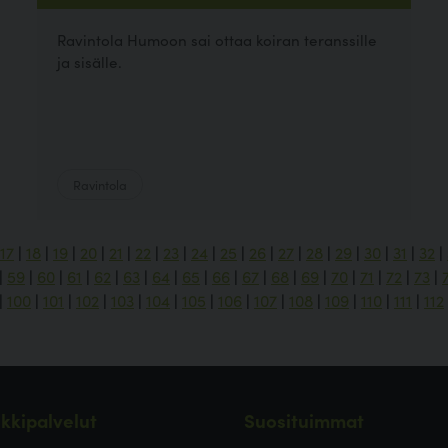
Ravintola Humoon sai ottaa koiran teranssille
ja sisälle.
Ravintola
17
|
18
|
19
|
20
|
21
|
22
|
23
|
24
|
25
|
26
|
27
|
28
|
29
|
30
|
31
|
32
|
|
59
|
60
|
61
|
62
|
63
|
64
|
65
|
66
|
67
|
68
|
69
|
70
|
71
|
72
|
73
|
|
100
|
101
|
102
|
103
|
104
|
105
|
106
|
107
|
108
|
109
|
110
|
111
|
112
kkipalvelut
Suosituimmat