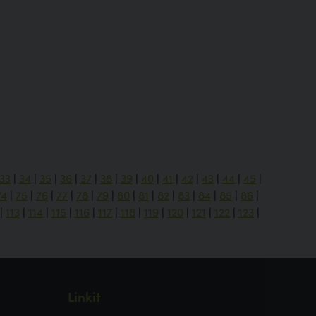
33
|
34
|
35
|
36
|
37
|
38
|
39
|
40
|
41
|
42
|
43
|
44
|
45
|
74
|
75
|
76
|
77
|
78
|
79
|
80
|
81
|
82
|
83
|
84
|
85
|
86
|
|
113
|
114
|
115
|
116
|
117
|
118
|
119
|
120
|
121
|
122
|
123
|
Linkit