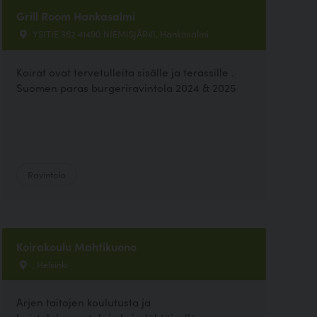
Grill Room Hankasalmi
YSITIE 362 41490 NIEMISJÄRVI, Hankasalmi
Koirat ovat tervetulleita sisälle ja terassille .
Suomen paras burgeriravintola 2024 & 2025
Ravintola
Koirakoulu Mahtikuono
, Helsinki
Arjen taitojen koulutusta ja