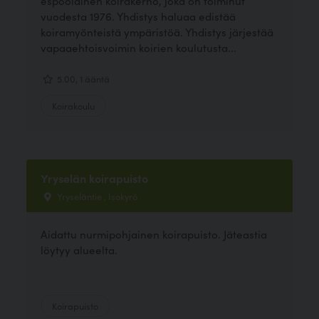
espoolainen koirakerho, joka on toiminut
vuodesta 1976. Yhdistys haluaa edistää
koiramyönteistä ympäristöä. Yhdistys järjestää
vapaaehtoisvoimin koirien koulutusta...
5.00, 1 ääntä
Koirakoulu
Yryselän koirapuisto
Yryseläntie , Isokyrö
Aidattu nurmipohjainen koirapuisto. Jäteastia
löytyy alueelta.
Koirapuisto