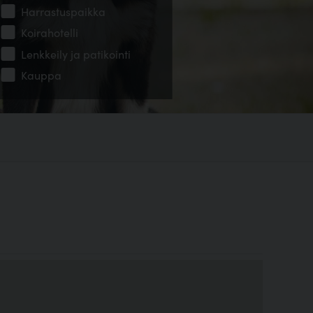
Harrastuspaikka
Koirahotelli
Lenkkeily ja patikointi
Kauppa