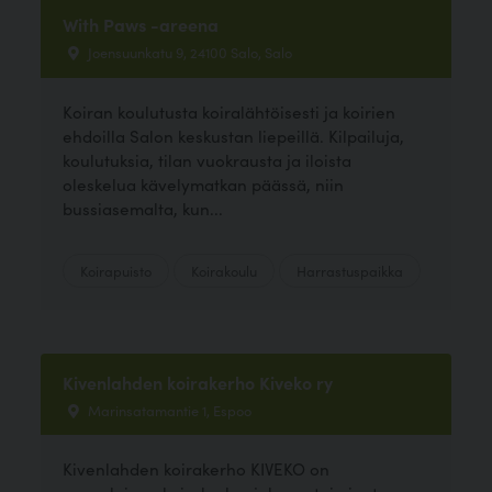
With Paws -areena
Joensuunkatu 9, 24100 Salo, Salo
Koiran koulutusta koiralähtöisesti ja koirien
ehdoilla Salon keskustan liepeillä. Kilpailuja,
koulutuksia, tilan vuokrausta ja iloista
oleskelua kävelymatkan päässä, niin
bussiasemalta, kun...
Koirapuisto
Koirakoulu
Harrastuspaikka
Kivenlahden koirakerho Kiveko ry
Marinsatamantie 1, Espoo
Kivenlahden koirakerho KIVEKO on