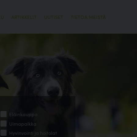
LU
ARTIKKELIT
UUTISET
TIETOA MEISTÄ
Eläinkauppa
Uimapaikka
Hyvinvointi ja hoitolat