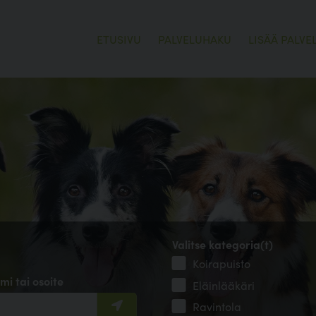
ETUSIVU
PALVELUHAKU
LISÄÄ PALVE
Valitse kategoria(t)
Koirapuisto
mi tai osoite
Eläinlääkäri
Ravintola