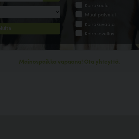
Koirakoulu
Muut palvelut
Koirakuvaaja
Koirasovellus
Mainospaikka vapaana!
Ota yhteyttä.