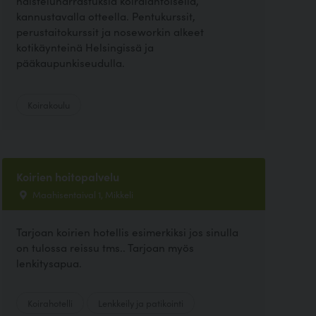
haisteluharrastuksia koiralähtöisellä,
kannustavalla otteella. Pentukurssit,
perustaitokurssit ja noseworkin alkeet
kotikäynteinä Helsingissä ja
pääkaupunkiseudulla.
Koirakoulu
Koirien hoitopalvelu
Maahisentaival 1, Mikkeli
Tarjoan koirien hotellis esimerkiksi jos sinulla
on tulossa reissu tms.. Tarjoan myös
lenkitysapua.
Koirahotelli
Lenkkeily ja patikointi