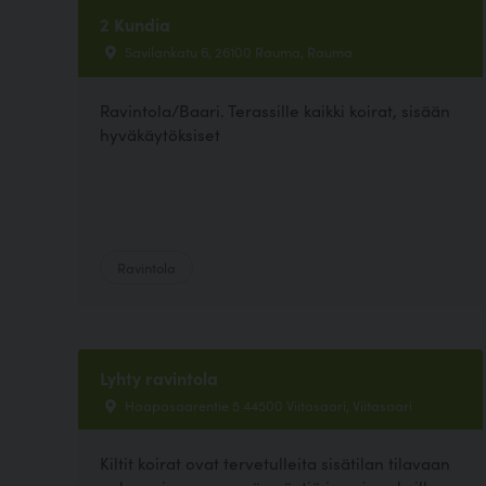
2 Kundia
Savilankatu 6, 26100 Rauma, Rauma
Ravintola/Baari. Terassille kaikki koirat, sisään
hyväkäytöksiset
Ravintola
Lyhty ravintola
Haapasaarentie 5 44500 Viitasaari, Viitasaari
Kiltit koirat ovat tervetulleita sisätilan tilavaan