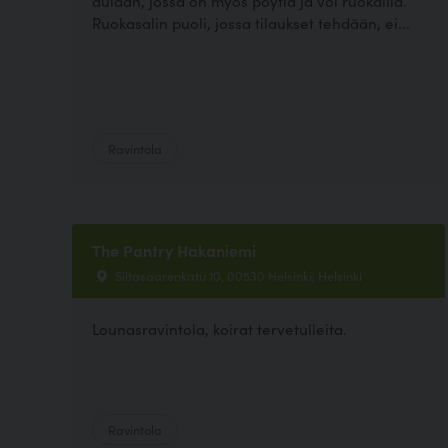
aulaan, jossa on myös pöytiä ja voi ruokailla.
Ruokasalin puoli, jossa tilaukset tehdään, ei...
Ravintola
The Pantry Hakaniemi
Siltasaarenkatu 10, 00530 Helsinki, Helsinki
Lounasravintola, koirat tervetulleita.
Ravintola