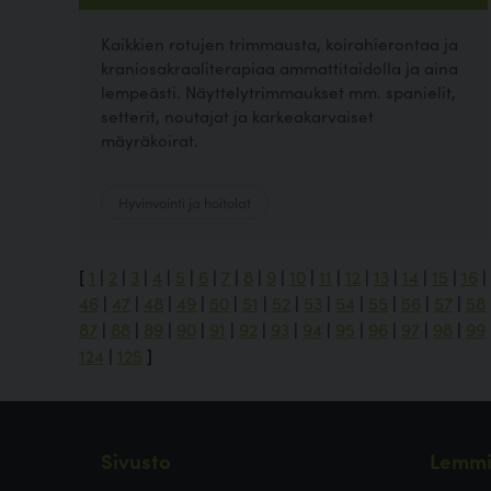
Kaikkien rotujen trimmausta, koirahierontaa ja
kraniosakraaliterapiaa ammattitaidolla ja aina
lempeästi. Näyttelytrimmaukset mm. spanielit,
setterit, noutajat ja karkeakarvaiset
mäyräkoirat.
Hyvinvointi ja hoitolat
[
1
|
2
|
3
|
4
|
5
|
6
|
7
|
8
|
9
|
10
|
11
|
12
|
13
|
14
|
15
|
16
|
46
|
47
|
48
|
49
|
50
|
51
|
52
|
53
|
54
|
55
|
56
|
57
|
58
87
|
88
|
89
|
90
|
91
|
92
|
93
|
94
|
95
|
96
|
97
|
98
|
99
124
|
125
]
Sivusto
Lemmi