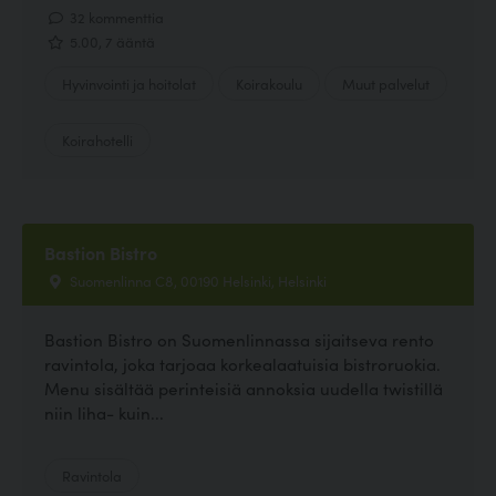
32 kommenttia
5.00, 7 ääntä
Hyvinvointi ja hoitolat
Koirakoulu
Muut palvelut
Koirahotelli
Bastion Bistro
Suomenlinna C8, 00190 Helsinki, Helsinki
Bastion Bistro on Suomenlinnassa sijaitseva rento
ravintola, joka tarjoaa korkealaatuisia bistroruokia.
Menu sisältää perinteisiä annoksia uudella twistillä
niin liha- kuin...
Ravintola