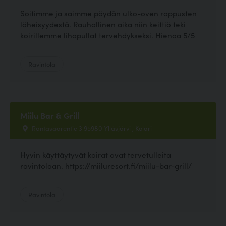
Soitimme ja saimme pöydän ulko-oven rappusten
läheisyydestä. Rauhallinen aika niin keittiö teki
koirillemme lihapullat tervehdykseksi. Hienoa 5/5
Ravintola
Miilu Bar & Grill
Rantasaarentie 3 95980 Ylläsjärvi , Kolari
Hyvin käyttäytyvät koirat ovat tervetulleita
ravintolaan. https://miiluresort.fi/miilu-bar-grill/
Ravintola