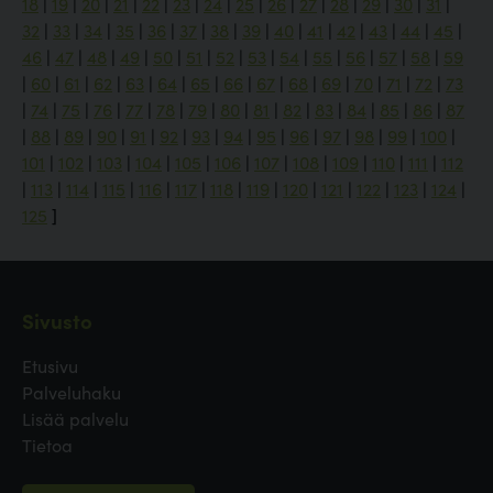
18
|
19
|
20
|
21
|
22
|
23
|
24
|
25
|
26
|
27
|
28
|
29
|
30
|
31
|
32
|
33
|
34
|
35
|
36
|
37
|
38
|
39
|
40
|
41
|
42
|
43
|
44
|
45
|
46
|
47
|
48
|
49
|
50
|
51
|
52
|
53
|
54
|
55
|
56
|
57
|
58
|
59
|
60
|
61
|
62
|
63
|
64
|
65
|
66
|
67
|
68
|
69
|
70
|
71
|
72
|
73
|
74
|
75
|
76
|
77
|
78
|
79
|
80
|
81
|
82
|
83
|
84
|
85
|
86
|
87
|
88
|
89
|
90
|
91
|
92
|
93
|
94
|
95
|
96
|
97
|
98
|
99
|
100
|
101
|
102
|
103
|
104
|
105
|
106
|
107
|
108
|
109
|
110
|
111
|
112
|
113
|
114
|
115
|
116
|
117
|
118
|
119
|
120
|
121
|
122
|
123
|
124
|
125
]
Sivusto
Etusivu
Palveluhaku
Lisää palvelu
Tietoa