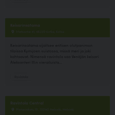
Keisarinsatama
Metsontie 41, 48220 Kotka, Kotka
Keisarinsatama sijaitsee entisen olutpanimon
tiloissa Kymijoen suistossa, missä meri ja joki
kohtaavat. Nimensä ravintola saa Venäjän keisari
Aleksanteri III:n vierailuista...
Ravintola
Ravintola Central
Pietarinkatu 15 , 00140 Helsinki, Helsinki