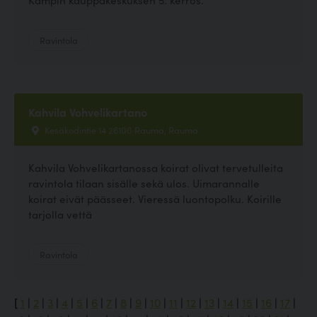
Ravintola
Kahvila Vohvelikartano
Kesäkodintie 14 26100 Rauma, Rauma
Kahvila Vohvelikartanossa koirat olivat tervetulleita
ravintola tilaan sisälle sekä ulos. Uimarannalle
koirat eivät päässeet. Vieressä luontopolku. Koirille
tarjolla vettä
Ravintola
[
1
|
2
|
3
|
4
|
5
|
6
|
7
|
8
|
9
|
10
|
11
|
12
|
13
|
14
|
15
|
16
|
17
|