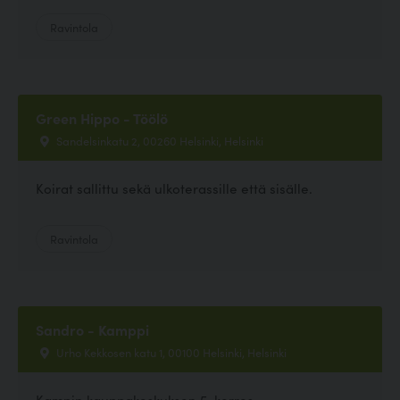
Ravintola
Green Hippo - Töölö
Sandelsinkatu 2, 00260 Helsinki, Helsinki
Koirat sallittu sekä ulkoterassille että sisälle.
Ravintola
Sandro - Kamppi
Urho Kekkosen katu 1, 00100 Helsinki, Helsinki
Kampin kauppakeskuksen 5. kerros.