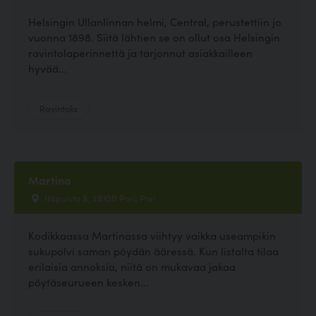
Helsingin Ullanlinnan helmi, Central, perustettiin jo
vuonna 1898. Siitä lähtien se on ollut osa Helsingin
ravintolaperinnettä ja tarjonnut asiakkailleen
hyvää...
Ravintola
Martina
Itäpuisto 8, 28100 Pori, Pori
Kodikkaassa Martinassa viihtyy vaikka useampikin
sukupolvi saman pöydän ääressä. Kun listalta tilaa
erilaisia annoksia, niitä on mukavaa jakaa
pöytäseurueen kesken...