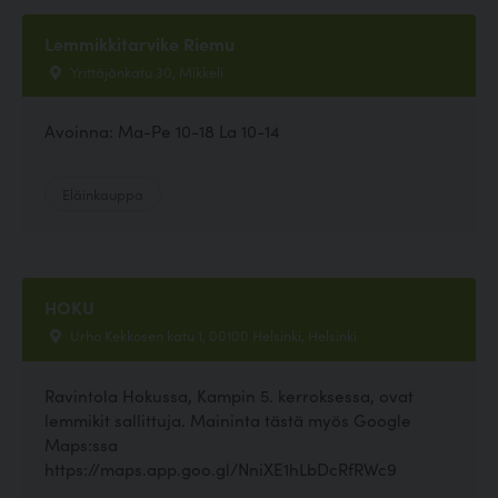
Lemmikkitarvike Riemu
Yrittäjänkatu 30, Mikkeli
Avoinna: Ma-Pe 10-18 La 10-14
Eläinkauppa
HOKU
Urho Kekkosen katu 1, 00100 Helsinki, Helsinki
Ravintola Hokussa, Kampin 5. kerroksessa, ovat
lemmikit sallittuja. Maininta tästä myös Google
Maps:ssa
https://maps.app.goo.gl/NniXE1hLbDcRfRWc9