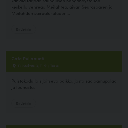
kahvila tarjoaa rauhallisen hengähdystauon
keskellä vehreää Meilahtea, aivan Seurasaaren ja
Meilahden sairaala-alueen...
Ravintola
Cafe Pullapuoti
Puistokatu 3, Turku, Turku
Puistokadulla sijaitseva paikka, josta saa aamupalaa
ja lounasta.
Ravintola