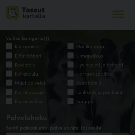
Valitse kategoria(t)
Koirapuisto
Eläinkauppa
Eläinlääkäri
Uimapaikka
Ravintola
Hyvinvointi ja hoitolat
Koirakoulu
Harrastuspaikka
Muut palvelut
Koirahotelli
Koirakuvaaja
Lenkkeily ja patikointi
Koirasovellus
Kauppa
Palveluhaku
Syötä paikkakunta, palvelun nimi tai osoite