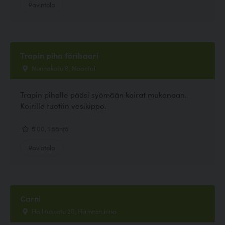
Ravintola
Trapin piha föribaari
Nunnakatu 8, Naantali
Trapin pihalle pääsi syömään koirat mukanaan.
Koirille tuotiin vesikippo.
5.00, 1 ääntä
Ravintola
Carni
Hallituskatu 20, Hämeenlinna