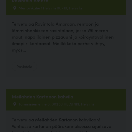
Ravintola Ambra
Meripihkatie 1 Helsinki 00710, Helsinki
Tervetuloa Ravintola Ambraan, rentoon ja
lämminhenkiseen ravintolaan, jossa Välimeren
maut, napolilainen pizzauuni ja koiraystävällinen
ilmapiiri kohtaavat! Meillä koko perhe viihtyy,
myös...
Ravintola
Meilahden Kartanon kahvila
Tamminiementie 8, 00250 HELSINKI, Helsinki
Tervetuloa Meilahden Kartanon kahvilaan!
Vanhassa kartanon päärakennuksessa sijaitseva