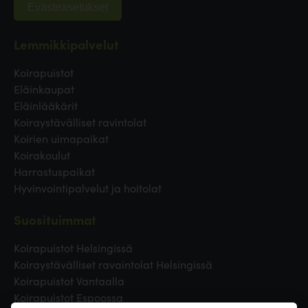
Evästeasetukset
Lemmikkipalvelut
Koirapuistot
Eläinkaupat
Eläinlääkärit
Koiraystävälliset ravintolat
Koirien uimapaikat
Koirakoulut
Harrastuspaikat
Hyvinvointipalvelut ja hoitolat
Suosituimmat
Koirapuistot Helsingissä
Koiraystävälliset ravaintolat Helsingissä
Koirapuistot Vantaalla
Koirapuistot Espoossa