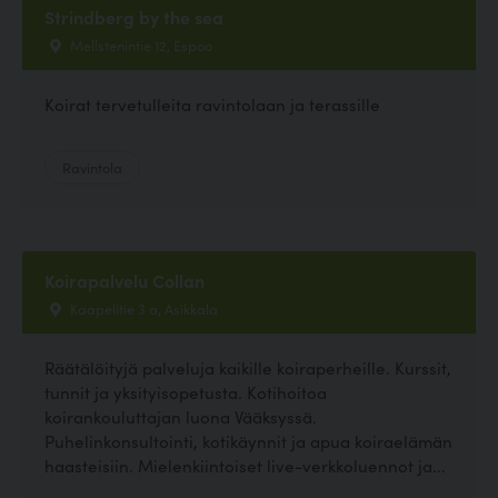
Strindberg by the sea
Mellstenintie 12, Espoo
Koirat tervetulleita ravintolaan ja terassille
Ravintola
Koirapalvelu Collan
Kaapelitie 3 a, Asikkala
Räätälöityjä palveluja kaikille koiraperheille. Kurssit,
tunnit ja yksityisopetusta. Kotihoitoa
koirankouluttajan luona Vääksyssä.
Puhelinkonsultointi, kotikäynnit ja apua koiraelämän
haasteisiin. Mielenkiintoiset live-verkkoluennot ja...