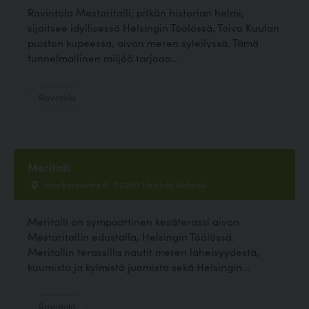
Ravintola Mestaritalli, pitkän historian helmi,
sijaitsee idyllisessä Helsingin Töölössä, Toivo Kuulan
puiston kupeessa, aivan meren syleilyssä. Tämä
tunnelmallinen miljöö tarjoaa...
Ravintola
Meritalli
Merikannontie 6 , 00260 Helsinki, Helsinki
Meritalli on sympaattinen kesäterassi aivan
Mestaritallin edustalla, Helsingin Töölössä.
Meritallin terassilla nautit meren läheisyydestä,
kuumista ja kylmistä juomista sekä Helsingin...
Ravintola