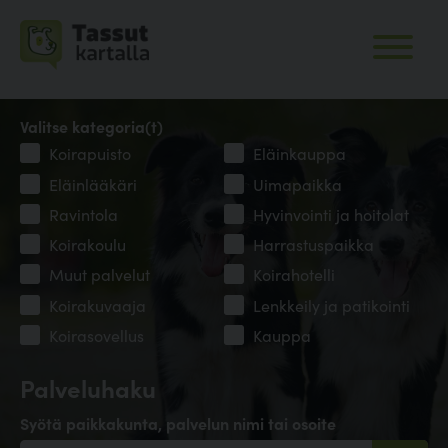
Valitse kategoria(t)
Koirapuisto
Eläinkauppa
Eläinlääkäri
Uimapaikka
Ravintola
Hyvinvointi ja hoitolat
Koirakoulu
Harrastuspaikka
Muut palvelut
Koirahotelli
Koirakuvaaja
Lenkkeily ja patikointi
Koirasovellus
Kauppa
Palveluhaku
Syötä paikkakunta, palvelun nimi tai osoite