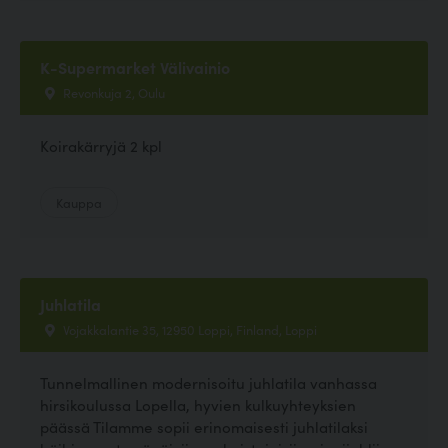
K-Supermarket Välivainio
Revonkuja 2, Oulu
Koirakärryjä 2 kpl
Kauppa
Juhlatila
Vojakkalantie 35, 12950 Loppi, Finland, Loppi
Tunnelmallinen modernisoitu juhlatila vanhassa
hirsikoulussa Lopella, hyvien kulkuyhteyksien
päässä Tilamme sopii erinomaisesti juhlatilaksi