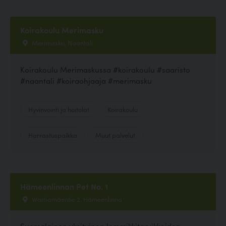
Koirakoulu Merimasku
Merimasku, Naantali
Koirakoulu Merimaskussa #koirakoulu #saaristo
#naantali #koiraohjaaja #merimasku
Hyvinvointi ja hoitolat
Koirakoulu
Harrastuspaikka
Muut palvelut
Hämeenlinnan Pet No. 1
Wartiamäentie 2, Hämeenlinna
Suomalainen yksityinen lemmikkitarvikkeiden