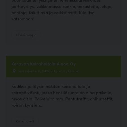
perheyritys. Valikoimassa ruokia, pakasteita, leluja,
pantoja, taluttimia ja vaikka mitä! Tule itse
katsomaan!
Eläinkauppa
Keravan Koirahoitola Ainoa Oy
Seunalantie 8, 04200 Kerava , Kerava
Kodikas ja täysin häkitön koirahoitola ja
koirapäiväkoti, jossa henkilökunta on aina paikalla,
myös öisin. Palveluita mm. Pentutreffit, chihutreffit,
koiran kynsien...
Koirahotelli