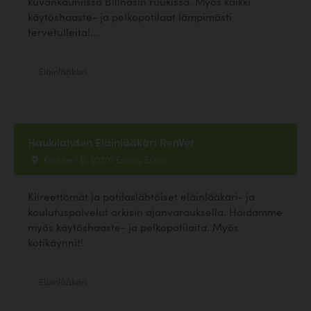
kuvankauniissa Billnäsin ruukissa. Myös kaikki
käytöshaaste- ja pelkopotilaat lämpimästi
tervetulleita!...
Eläinlääkäri
Haukilahden Eläinlääkäri RenVet
Kiiskitie 1 D, 02170 Espoo, Espoo
Kiireettömät ja potilaslähtöiset eläinlääkäri- ja
koulutuspalvelut arkisin ajanvarauksella. Hoidamme
myös käytöshaaste- ja pelkopotilaita. Myös
kotikäynnit!
Eläinlääkäri