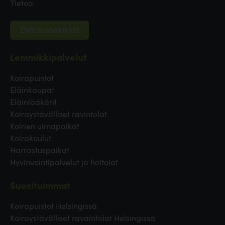
Tietoa
Evästeasetukset
Lemmikkipalvelut
Koirapuistot
Eläinkaupat
Eläinlääkärit
Koiraystävälliset ravintolat
Koirien uimapaikat
Koirakoulut
Harrastuspaikat
Hyvinvointipalvelut ja hoitolat
Suosituimmat
Koirapuistot Helsingissä
Koiraystävälliset ravaintolat Helsingissä