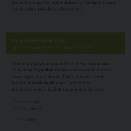
tärkeitä arvoja. Koira kohdataan yksilölliset tarpeet
huomioiden sekä koko hieronnan...
Kainuun Pieneläinklinikka
Kirkkoahontie 115, 87910 Linnantaus, Kajaani
Olemme yksityinen pieneläinklinikka Kajaanissa.
Toimimme Seppälän kampuksen alueella entisen
Countrypoliksen tiloissa. Kaikki lemmikit ovat
tervetulleita klinikallemme. Kehitämme
toimintaamme ja kouluttaudumme jatkuvasti,...
1 kommenttia
5.00, 2 ääntä
Eläinlääkäri