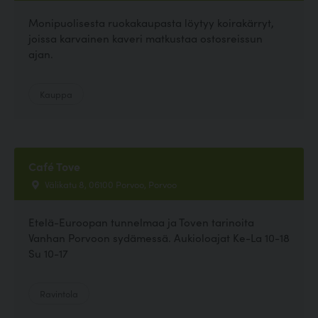
Monipuolisesta ruokakaupasta löytyy koirakärryt,
joissa karvainen kaveri matkustaa ostosreissun
ajan.
Kauppa
Café Tove
Välikatu 8, 06100 Porvoo, Porvoo
Etelä-Euroopan tunnelmaa ja Toven tarinoita
Vanhan Porvoon sydämessä. Aukioloajat Ke-La 10-18
Su 10-17
Ravintola