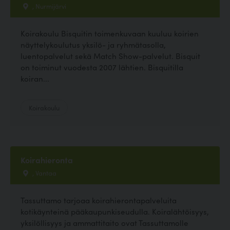
, Nurmijärvi
Koirakoulu Bisquitin toimenkuvaan kuuluu koirien
näyttelykoulutus yksilö- ja ryhmätasolla,
luentopalvelut sekä Match Show-palvelut. Bisquit
on toiminut vuodesta 2007 lähtien. Bisquitilla
koiran...
Koirakoulu
Koirahieronta
, Vantaa
Tassuttamo tarjoaa koirahierontapalveluita
kotikäynteinä pääkaupunkiseudulla. Koiralähtöisyys,
yksilöllisyys ja ammattitaito ovat Tassuttamolle