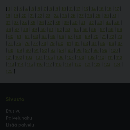
[
1
|
2
|
3
|
4
|
5
|
6
|
7
|
8
|
9
|
10
|
11
|
12
|
13
|
14
|
15
|
16
|
17
|
18
|
19
|
20
|
21
|
22
|
23
|
24
|
25
|
26
|
27
|
28
|
29
|
30
|
31
|
32
|
33
|
34
|
35
|
36
|
37
|
38
|
39
|
40
|
41
|
42
|
43
|
44
|
45
|
46
|
47
|
48
|
49
|
50
|
51
|
52
|
53
|
54
|
55
|
56
|
57
|
58
|
59
|
60
|
61
|
62
|
63
|
64
|
65
|
66
|
67
|
68
|
69
|
70
|
71
|
72
|
73
|
74
|
75
|
76
|
77
|
78
|
79
|
80
|
81
|
82
|
83
|
84
|
85
|
86
|
87
|
88
|
89
|
90
|
91
|
92
|
93
|
94
|
95
|
96
|
97
|
98
|
99
|
100
|
101
|
102
|
103
|
104
|
105
|
106
|
107
|
108
|
109
|
110
|
111
|
112
|
113
|
114
|
115
|
116
|
117
|
118
|
119
|
120
|
121
|
122
|
123
|
124
|
125
]
Sivusto
Etusivu
Palveluhaku
Lisää palvelu