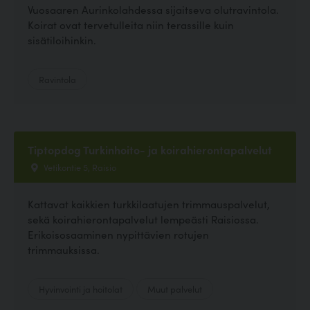
Vuosaaren Aurinkolahdessa sijaitseva olutravintola.
Koirat ovat tervetulleita niin terassille kuin
sisätiloihinkin.
Ravintola
Tiptopdog Turkinhoito- ja koirahierontapalvelut
Vetikontie 5, Raisio
Kattavat kaikkien turkkilaatujen trimmauspalvelut,
sekä koirahierontapalvelut lempeästi Raisiossa.
Erikoisosaaminen nypittävien rotujen
trimmauksissa.
Hyvinvointi ja hoitolat
Muut palvelut