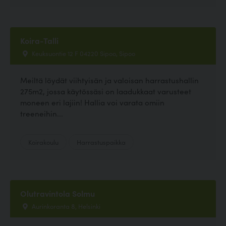
Koira-Talli
Keuksuontie 12 F 04220 Sipoo, Sipoo
Meiltä löydät viihtyisän ja valoisan harrastushallin
275m2, jossa käytössäsi on laadukkaat varusteet
moneen eri lajiin! Hallia voi varata omiin
treeneihin...
Koirakoulu
Harrastuspaikka
Olutravintola Solmu
Aurinkoranta 8, Helsinki