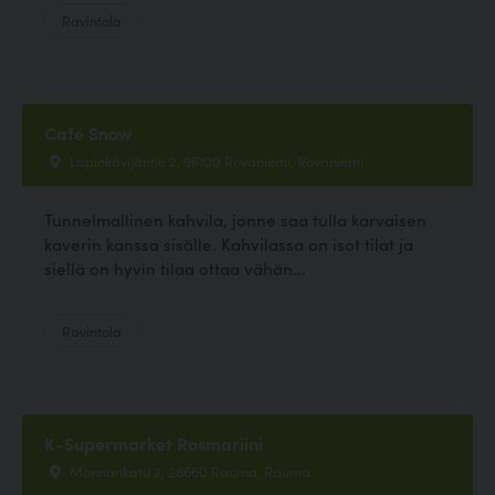
Ravintola
Café Snow
Lapinkävijäntie 2, 96100 Rovaniemi, Rovaniemi
Tunnelmallinen kahvila, jonne saa tulla karvaisen
kaverin kanssa sisälle. Kahvilassa on isot tilat ja
siellä on hyvin tilaa ottaa vähän...
Ravintola
K-Supermarket Rosmariini
Monnankatu 2, 26660 Rauma, Rauma