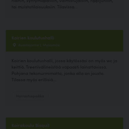
häihin, syntymäpäiviin, valmistujaisiin, rippijuhliin,
tai muistotilaisuuksiin. Tilavissa...
Koirien koulutushalli
Asentajantie 1, Mynämäki
Koirien koulutushalli, jossa käytössäsi on myös wc ja
keittiö. Treenivälineistöä vapaasti lainattavissa.
Pohjana tekonurmimatto, jonka alla on jousto.
Tilassa myös erillisiä...
Harrastuspaikka
Koirakoulu Bisquit