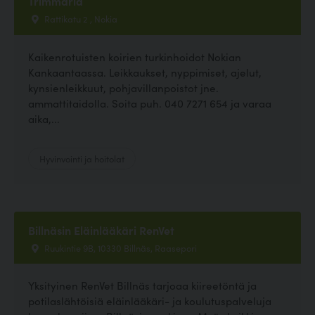
Trimmaria
Rattikatu 2 , Nokia
Kaikenrotuisten koirien turkinhoidot Nokian
Kankaantaassa. Leikkaukset, nyppimiset, ajelut,
kynsienleikkuut, pohjavillanpoistot jne.
ammattitaidolla. Soita puh. 040 7271 654 ja varaa
aika,...
Hyvinvointi ja hoitolat
Billnäsin Eläinlääkäri RenVet
Ruukintie 9B, 10330 Billnäs, Raasepori
Yksityinen RenVet Billnäs tarjoaa kiireetöntä ja
potilaslähtöisiä eläinlääkäri- ja koulutuspalveluja