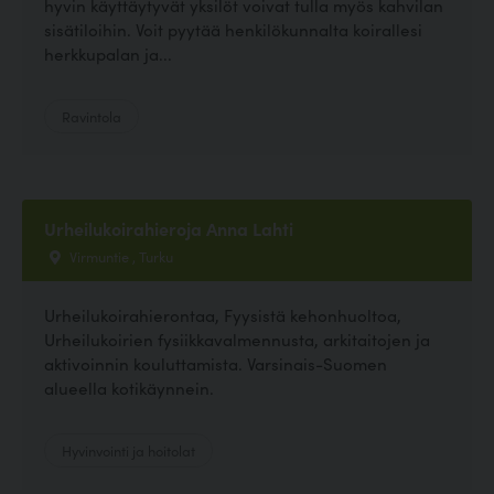
hyvin käyttäytyvät yksilöt voivat tulla myös kahvilan
sisätiloihin. Voit pyytää henkilökunnalta koirallesi
herkkupalan ja...
Ravintola
Urheilukoirahieroja Anna Lahti
Virmuntie , Turku
Urheilukoirahierontaa, Fyysistä kehonhuoltoa,
Urheilukoirien fysiikkavalmennusta, arkitaitojen ja
aktivoinnin kouluttamista. Varsinais-Suomen
alueella kotikäynnein.
Hyvinvointi ja hoitolat