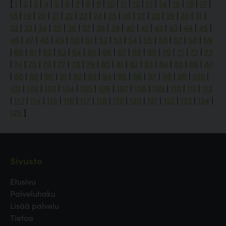
[
1
|
2
|
3
|
4
|
5
|
6
|
7
|
8
|
9
|
10
|
11
|
12
|
13
|
14
|
15
|
16
|
17
|
18
|
19
|
20
|
21
|
22
|
23
|
24
|
25
|
26
|
27
|
28
|
29
|
30
|
31
|
32
|
33
|
34
|
35
|
36
|
37
|
38
|
39
|
40
|
41
|
42
|
43
|
44
|
45
|
46
|
47
|
48
|
49
|
50
|
51
|
52
|
53
|
54
|
55
|
56
|
57
|
58
|
59
|
60
|
61
|
62
|
63
|
64
|
65
|
66
|
67
|
68
|
69
|
70
|
71
|
72
|
73
|
74
|
75
|
76
|
77
|
78
|
79
|
80
|
81
|
82
|
83
|
84
|
85
|
86
|
87
|
88
|
89
|
90
|
91
|
92
|
93
|
94
|
95
|
96
|
97
|
98
|
99
|
100
|
101
|
102
|
103
|
104
|
105
|
106
|
107
|
108
|
109
|
110
|
111
|
112
|
113
|
114
|
115
|
116
|
117
|
118
|
119
|
120
|
121
|
122
|
123
|
124
|
125
]
Sivusto
Etusivu
Palveluhaku
Lisää palvelu
Tietoa