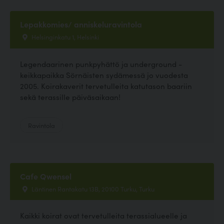
Lepakkomies/ anniskeluravintola
Helsinginkatu 1, Helsinki
Legendaarinen punkpyhättö ja underground -
keikkapaikka Sörnäisten sydämessä jo vuodesta
2005. Koirakaverit tervetulleita katutason baariin
sekä terassille päiväsaikaan!
Ravintola
Cafe Qwensel
Läntinen Rantakatu 13B, 20100 Turku, Turku
Kaikki koirat ovat tervetulleita terassialueelle ja