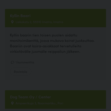
Kyllin Baari
Liekokatu 2, 55510 Imatra, Imatra
Kyllin baarin tien toisen puolen aidattu
monitoimikenttä, jossa mukava koirat juoksuttaa.
Baariin ovat koira-asiakkaat tervetulleita
virkistävälle juomalle reippailun jälkeen.
1 kommenttia
Ravintola
Dog Team Oy / Center
Ampeerikuja 3, Noormarkku , Pori