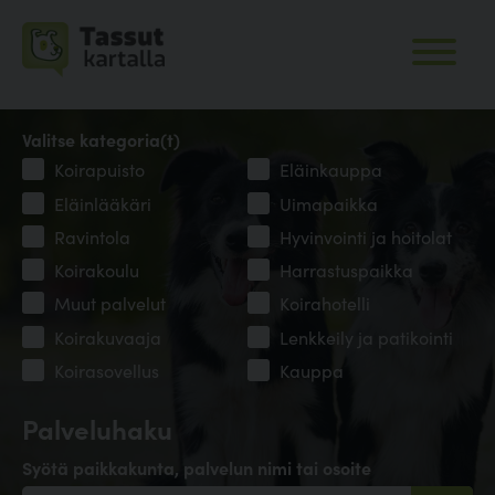
Valitse kategoria(t)
Koirapuisto
Eläinkauppa
Eläinlääkäri
Uimapaikka
Ravintola
Hyvinvointi ja hoitolat
Koirakoulu
Harrastuspaikka
Muut palvelut
Koirahotelli
Koirakuvaaja
Lenkkeily ja patikointi
Koirasovellus
Kauppa
Palveluhaku
Syötä paikkakunta, palvelun nimi tai osoite