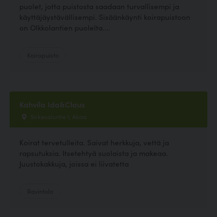
puolet, jotta puistosta saadaan turvallisempi ja
käyttäjäystävällisempi. Sisäänkäynti koirapuistoon
on Olkkolantien puolelta....
Koirapuisto
Kahvila Ida&Claus
Sirkesalontie 1, Akaa
Koirat tervetulleita. Saivat herkkuja, vettä ja
rapsutuksia. Itsetehtyä suolaista ja makeaa.
Juustokakkuja, joissa ei liivatetta
Ravintola