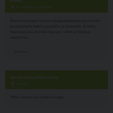
Moms
Promenadi 1, Kauniainen
Ravintola-bqari Granin kauppakeskuksessa. Koirat
tervetulleita baarin puolelle ja terassille. Erittäin
hyvä palvelu, koirille rapsuja, vettä ja nameja
saatavilla.
Ravintola
Koiran uimapaikka sysmä
, Sysmä
Mihin koitan voi viedä uimaan