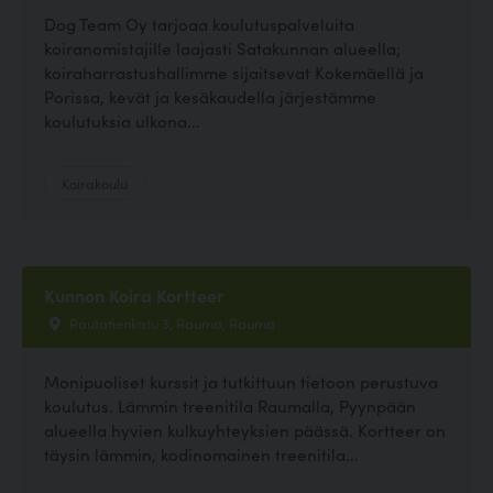
Dog Team Oy tarjoaa koulutuspalveluita
koiranomistajille laajasti Satakunnan alueella;
koiraharrastushallimme sijaitsevat Kokemäellä ja
Porissa, kevät ja kesäkaudella järjestämme
koulutuksia ulkona...
Koirakoulu
Kunnon Koira Kortteer
Rautatienkatu 3, Rauma, Rauma
Monipuoliset kurssit ja tutkittuun tietoon perustuva
koulutus. Lämmin treenitila Raumalla, Pyynpään
alueella hyvien kulkuyhteyksien päässä. Kortteer on
täysin lämmin, kodinomainen treenitila...