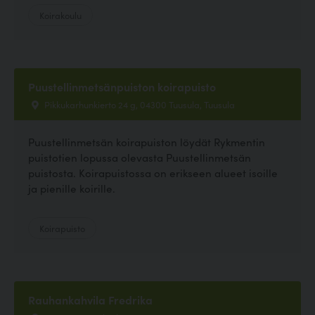
Koirakoulu
Puustellinmetsänpuiston koirapuisto
Pikkukarhunkierto 24 g, 04300 Tuusula, Tuusula
Puustellinmetsän koirapuiston löydät Rykmentin
puistotien lopussa olevasta Puustellinmetsän
puistosta. Koirapuistossa on erikseen alueet isoille
ja pienille koirille.
Koirapuisto
Rauhankahvila Fredrika