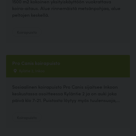
1500 m2 kokoinen yksityiskäyttöön vuokrattava
koira-aitaus. Alue rinnemäistä metsänpohjaa, alue
peltojen keskellä.
Koirapuisto
Pro Canis koirapuisto
Kylätie 2, Inkoo
Sosiaalinen koirapuisto Pro Canis sijaitsee Inkoon
keskustassa osoitteessa Kyläntie 2 ja on auki joka
päivä klo 7-21. Puistosta löytyy myös tuulensuoja,...
Koirapuisto