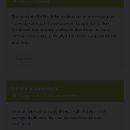
Veturitori 3, Helsinki
Rauhankahvila Fredrika on kotoisa lounasravintola,
kahvila, kulttuuritila sekä avoin kaupunkitila Itä-
Pasilassa Rauhanasemalla. Rauhankahvilassa ei
ostopakkoa, joten pistäytyä saa kahvikupposelle tai
muuten...
Ravintola
Kahvila leipomo Aarla
Kauppakatu 3, 62100 Lapua, Lapua
Lapuan keskustassa sijaitseva kahvila Aarla on
koiraystävällinen, koirien kanssa saa mennä
sisällekin.