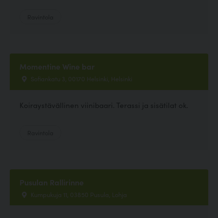
Ravintola
Momentine Wine bar
Sofiankatu 3, 00170 Helsinki, Helsinki
Koiraystävällinen viinibaari. Terassi ja sisätilat ok.
Ravintola
Pusulan Rallirinne
Kumpukuja 11, 03850 Pusula, Lohja