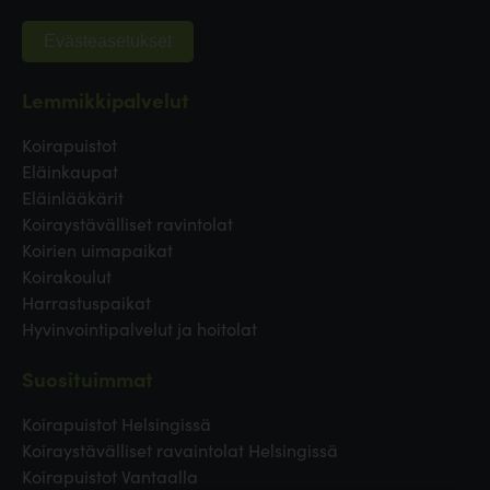
Evästeasetukset
Lemmikkipalvelut
Koirapuistot
Eläinkaupat
Eläinlääkärit
Koiraystävälliset ravintolat
Koirien uimapaikat
Koirakoulut
Harrastuspaikat
Hyvinvointipalvelut ja hoitolat
Suosituimmat
Koirapuistot Helsingissä
Koiraystävälliset ravaintolat Helsingissä
Koirapuistot Vantaalla