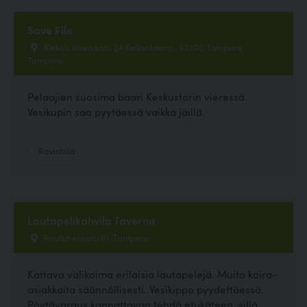
Save File
Aleksis Kiven katu 24 Kellarikerros, 33200 Tampere,
Tampere
Pelaajien suosima baari Keskustorin vieressä.
Vesikupin saa pyytäessä vaikka jäillä.
Ravintola
Lautapelikahvila Taverna
Rautatienkatu 10, Tampere
Kattava valikoima erilaisia lautapelejä. Muita koira-
asiakkaita säännöllisesti. Vesikippo pyydettäessä.
Pöytävaraus kannattavaa tehdä etukäteen, sillä