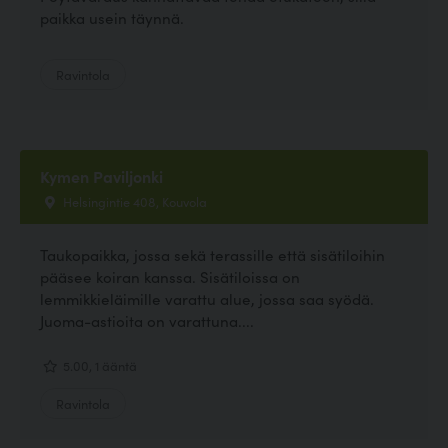
paikka usein täynnä.
Ravintola
Kymen Paviljonki
Helsingintie 408, Kouvola
Taukopaikka, jossa sekä terassille että sisätiloihin
pääsee koiran kanssa. Sisätiloissa on
lemmikkieläimille varattu alue, jossa saa syödä.
Juoma-astioita on varattuna....
5.00, 1 ääntä
Ravintola