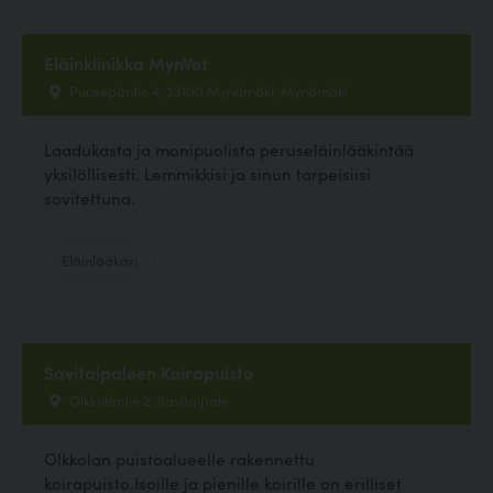
Eläinklinikka MynVet
Puusepäntie 4, 23100 Mynämäki, Mynämäki
Laadukasta ja monipuolista peruseläinlääkintää
yksilöllisesti. Lemmikkisi ja sinun tarpeisiisi
sovitettuna.
Eläinlääkäri
Savitaipaleen Koirapuisto
Olkkolantie 2, Savitaipale
Olkkolan puistoalueelle rakennettu
koirapuisto.Isoille ja pienille koirille on erilliset