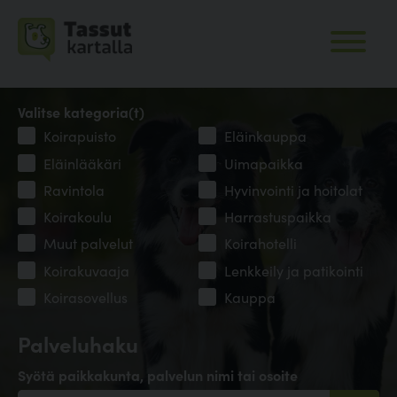
Valitse kategoria(t)
Koirapuisto
Eläinkauppa
Eläinlääkäri
Uimapaikka
Ravintola
Hyvinvointi ja hoitolat
Koirakoulu
Harrastuspaikka
Muut palvelut
Koirahotelli
Koirakuvaaja
Lenkkeily ja patikointi
Koirasovellus
Kauppa
Palveluhaku
Syötä paikkakunta, palvelun nimi tai osoite