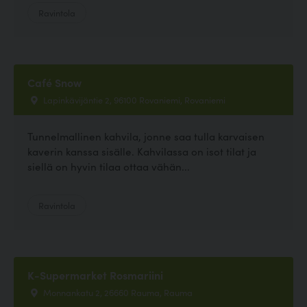
Ravintola
Café Snow
Lapinkävijäntie 2, 96100 Rovaniemi, Rovaniemi
Tunnelmallinen kahvila, jonne saa tulla karvaisen
kaverin kanssa sisälle. Kahvilassa on isot tilat ja
siellä on hyvin tilaa ottaa vähän...
Ravintola
K-Supermarket Rosmariini
Monnankatu 2, 26660 Rauma, Rauma