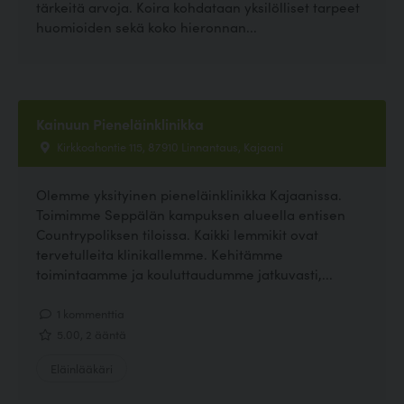
tärkeitä arvoja. Koira kohdataan yksilölliset tarpeet
huomioiden sekä koko hieronnan...
Kainuun Pieneläinklinikka
Kirkkoahontie 115, 87910 Linnantaus, Kajaani
Olemme yksityinen pieneläinklinikka Kajaanissa.
Toimimme Seppälän kampuksen alueella entisen
Countrypoliksen tiloissa. Kaikki lemmikit ovat
tervetulleita klinikallemme. Kehitämme
toimintaamme ja kouluttaudumme jatkuvasti,...
1 kommenttia
5.00, 2 ääntä
Eläinlääkäri