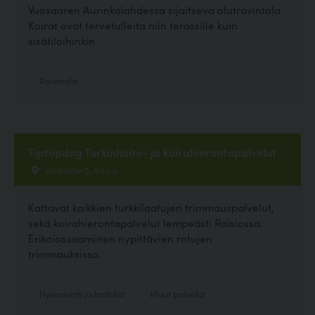
Vuosaaren Aurinkolahdessa sijaitseva olutravintola.
Koirat ovat tervetulleita niin terassille kuin
sisätiloihinkin.
Ravintola
Tiptopdog Turkinhoito- ja koirahierontapalvelut
Vetikontie 5, Raisio
Kattavat kaikkien turkkilaatujen trimmauspalvelut,
sekä koirahierontapalvelut lempeästi Raisiossa.
Erikoisosaaminen nypittävien rotujen
trimmauksissa.
Hyvinvointi ja hoitolat
Muut palvelut