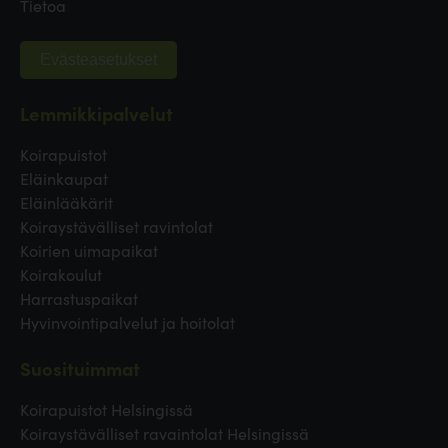
Tietoa
Evästeasetukset
Lemmikkipalvelut
Koirapuistot
Eläinkaupat
Eläinlääkärit
Koiraystävälliset ravintolat
Koirien uimapaikat
Koirakoulut
Harrastuspaikat
Hyvinvointipalvelut ja hoitolat
Suosituimmat
Koirapuistot Helsingissä
Koiraystävälliset ravaintolat Helsingissä