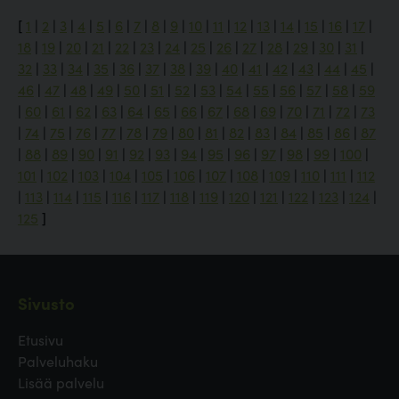
[
1
|
2
|
3
|
4
|
5
|
6
|
7
|
8
|
9
|
10
|
11
|
12
|
13
|
14
|
15
|
16
|
17
|
18
|
19
|
20
|
21
|
22
|
23
|
24
|
25
|
26
|
27
|
28
|
29
|
30
|
31
|
32
|
33
|
34
|
35
|
36
|
37
|
38
|
39
|
40
|
41
|
42
|
43
|
44
|
45
|
46
|
47
|
48
|
49
|
50
|
51
|
52
|
53
|
54
|
55
|
56
|
57
|
58
|
59
|
60
|
61
|
62
|
63
|
64
|
65
|
66
|
67
|
68
|
69
|
70
|
71
|
72
|
73
|
74
|
75
|
76
|
77
|
78
|
79
|
80
|
81
|
82
|
83
|
84
|
85
|
86
|
87
|
88
|
89
|
90
|
91
|
92
|
93
|
94
|
95
|
96
|
97
|
98
|
99
|
100
|
101
|
102
|
103
|
104
|
105
|
106
|
107
|
108
|
109
|
110
|
111
|
112
|
113
|
114
|
115
|
116
|
117
|
118
|
119
|
120
|
121
|
122
|
123
|
124
|
125
]
Sivusto
Etusivu
Palveluhaku
Lisää palvelu