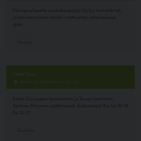
Monipuolisesta ruokakaupasta löytyy koirakärryt,
joissa karvainen kaveri matkustaa ostosreissun
ajan.
Kauppa
Café Tove
Välikatu 8, 06100 Porvoo, Porvoo
Etelä-Euroopan tunnelmaa ja Toven tarinoita
Vanhan Porvoon sydämessä. Aukioloajat Ke-La 10-18
Su 10-17
Ravintola