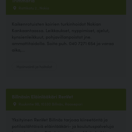
Trimmaria
Rattikatu 2 , Nokia
Kaikenrotuisten koirien turkinhoidot Nokian
Kankaantaassa. Leikkaukset, nyppimiset, ajelut,
kynsienleikkuut, pohjavillanpoistot jne.
ammattitaidolla. Soita puh. 040 7271 654 ja varaa
aika,...
Hyvinvointi ja hoitolat
Billnäsin Eläinlääkäri RenVet
Ruukintie 9B, 10330 Billnäs, Raasepori
Yksityinen RenVet Billnäs tarjoaa kiireetöntä ja
potilaslähtöisiä eläinlääkäri- ja koulutuspalveluja