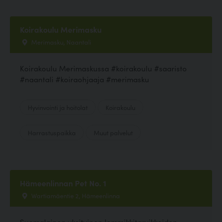
Koirakoulu Merimasku
Merimasku, Naantali
Koirakoulu Merimaskussa #koirakoulu #saaristo
#naantali #koiraohjaaja #merimasku
Hyvinvointi ja hoitolat
Koirakoulu
Harrastuspaikka
Muut palvelut
Hämeenlinnan Pet No. 1
Wartiamäentie 2, Hämeenlinna
Suomalainen yksityinen lemmikkitarvikkeiden