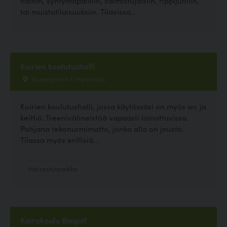
häihin, syntymäpäiviin, valmistujaisiin, rippijuhliin,
tai muistotilaisuuksiin. Tilavissa...
Koirien koulutushalli
Asentajantie 1, Mynämäki
Koirien koulutushalli, jossa käytössäsi on myös wc ja
keittiö. Treenivälineistöä vapaasti lainattavissa.
Pohjana tekonurmimatto, jonka alla on jousto.
Tilassa myös erillisiä...
Harrastuspaikka
Koirakoulu Bisquit