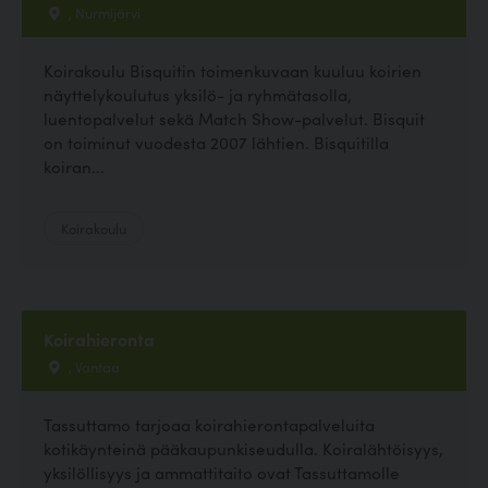
, Nurmijärvi
Koirakoulu Bisquitin toimenkuvaan kuuluu koirien
näyttelykoulutus yksilö- ja ryhmätasolla,
luentopalvelut sekä Match Show-palvelut. Bisquit
on toiminut vuodesta 2007 lähtien. Bisquitilla
koiran...
Koirakoulu
Koirahieronta
, Vantaa
Tassuttamo tarjoaa koirahierontapalveluita
kotikäynteinä pääkaupunkiseudulla. Koiralähtöisyys,
yksilöllisyys ja ammattitaito ovat Tassuttamolle