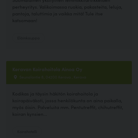
perheyritys. Valikoimassa ruokia, pakasteita, leluja,
pantoja, taluttimia ja vaikka mitä! Tule itse
katsomaan!
Eläinkauppa
Keravan Koirahoitola Ainoa Oy
Seunalantie 8, 04200 Kerava , Kerava
Kodikas ja täysin häkitön koirahoitola ja
koirapäiväkoti, jossa henkilökunta on aina paikalla,
myös öisin. Palveluita mm. Pentutreffit, chihutreffit,
koiran kynsien...
Koirahotelli