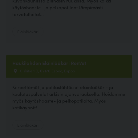
kuvankauniissa Billnäsin ruukissa. Myös kaikki
käytöshaaste- ja pelkopotilaat lämpimästi
tervetulleita!...
Eläinlääkäri
Haukilahden Eläinlääkäri RenVet
Kiiskitie 1 D, 02170 Espoo, Espoo
Kiireettömät ja potilaslähtöiset eläinlääkäri- ja
koulutuspalvelut arkisin ajanvarauksella. Hoidamme
myös käytöshaaste- ja pelkopotilaita. Myös
kotikäynnit!
Eläinlääkäri