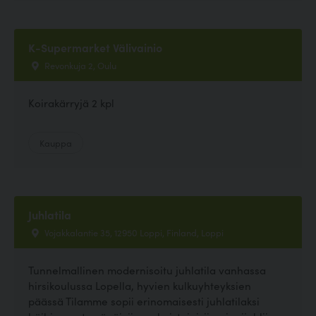
K-Supermarket Välivainio
Revonkuja 2, Oulu
Koirakärryjä 2 kpl
Kauppa
Juhlatila
Vojakkalantie 35, 12950 Loppi, Finland, Loppi
Tunnelmallinen modernisoitu juhlatila vanhassa
hirsikoulussa Lopella, hyvien kulkuyhteyksien
päässä Tilamme sopii erinomaisesti juhlatilaksi