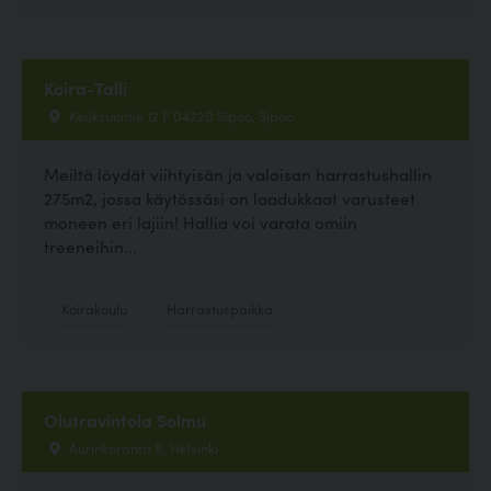
Koira-Talli
Keuksuontie 12 F 04220 Sipoo, Sipoo
Meiltä löydät viihtyisän ja valoisan harrastushallin
275m2, jossa käytössäsi on laadukkaat varusteet
moneen eri lajiin! Hallia voi varata omiin
treeneihin...
Koirakoulu
Harrastuspaikka
Olutravintola Solmu
Aurinkoranta 8, Helsinki