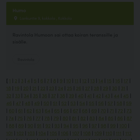
Humo
Lankuntie 9, kokkola , Kokkola
Ravintola Humoon sai ottaa koiran teranssille ja
sisälle.
Ravintola
[
1
|
2
|
3
|
4
|
5
|
6
|
7
|
8
|
9
|
10
|
11
|
12
|
13
|
14
|
15
|
16
|
17
|
18
|
19
|
20
|
21
|
22
|
23
|
24
|
25
|
26
|
27
|
28
|
29
|
30
|
31
|
32
|
33
|
34
|
35
|
36
|
37
|
38
|
39
|
40
|
41
|
42
|
43
|
44
|
45
|
46
|
47
|
48
|
49
|
50
|
51
|
52
|
53
|
54
|
55
|
56
|
57
|
58
|
59
|
60
|
61
|
62
|
63
|
64
|
65
|
66
|
67
|
68
|
69
|
70
|
71
|
72
|
73
|
74
|
75
|
76
|
77
|
78
|
79
|
80
|
81
|
82
|
83
|
84
|
85
|
86
|
87
|
88
|
89
|
90
|
91
|
92
|
93
|
94
|
95
|
96
|
97
|
98
|
99
|
100
|
101
|
102
|
103
|
104
|
105
|
106
|
107
|
108
|
109
|
110
|
111
|
112