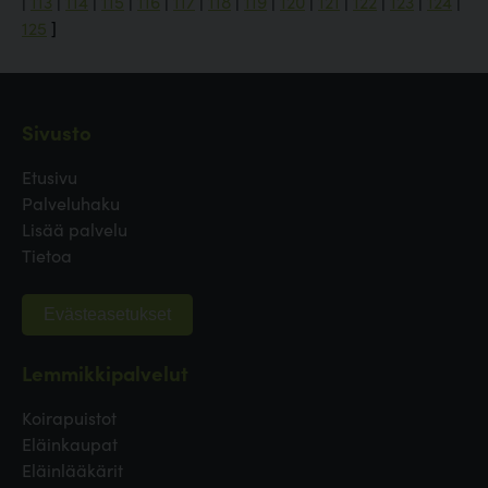
|
113
|
114
|
115
|
116
|
117
|
118
|
119
|
120
|
121
|
122
|
123
|
124
|
125
]
Sivusto
Etusivu
Palveluhaku
Lisää palvelu
Tietoa
Evästeasetukset
Lemmikkipalvelut
Koirapuistot
Eläinkaupat
Eläinlääkärit