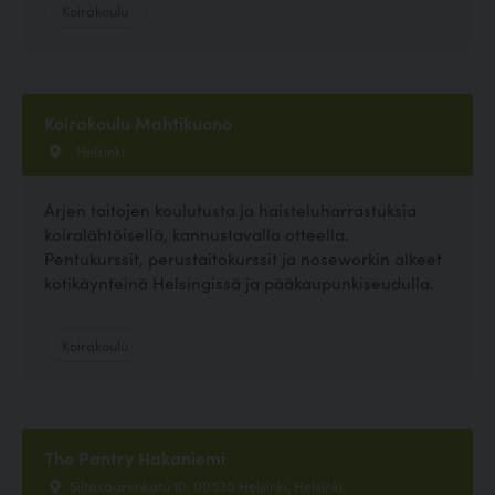
Koirakoulu
Koirakoulu Mahtikuono
, Helsinki
Arjen taitojen koulutusta ja haisteluharrastuksia
koiralähtöisellä, kannustavalla otteella.
Pentukurssit, perustaitokurssit ja noseworkin alkeet
kotikäynteinä Helsingissä ja pääkaupunkiseudulla.
Koirakoulu
The Pantry Hakaniemi
Siltasaarenkatu 10, 00530 Helsinki, Helsinki