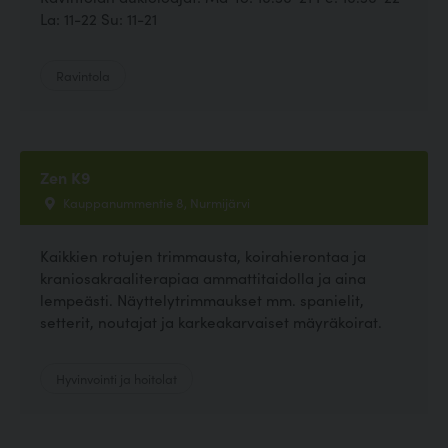
La: 11-22 Su: 11-21
Ravintola
Zen K9
Kauppanummentie 8, Nurmijärvi
Kaikkien rotujen trimmausta, koirahierontaa ja
kraniosakraaliterapiaa ammattitaidolla ja aina
lempeästi. Näyttelytrimmaukset mm. spanielit,
setterit, noutajat ja karkeakarvaiset mäyräkoirat.
Hyvinvointi ja hoitolat