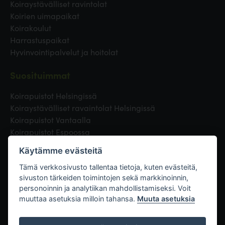
Koiraystävälliset ravintolat
Koirien uimapaikat
Koirakoulut
Harrastuspaikat
Hyvinvointipalvelut ja hoitolat
Suosituimmat
Koirapuistot Helsingissä
Koiraystävälliset ravaintolat Helsingissä
Koirapuistot Vantaalla
Koirapuistot Espoossa
Koirapuistot Turussa
Käytämme evästeitä
Eläinlääkäri Helsingissä
Koirapuistot Tampereella
Tämä verkkosivusto tallentaa tietoja, kuten evästeitä,
sivuston tärkeiden toimintojen sekä markkinoinnin,
personoinnin ja analytiikan mahdollistamiseksi. Voit
Linkit
muuttaa asetuksia milloin tahansa.
Muuta asetuksia