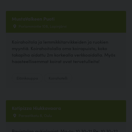
MustaValkeen Puoti
Porlammintie 108, Lapinjärvi
Koirahoitola ja lemmikkitarvikkeiden ja ruokien
myyntiä. Koirahoitolalla oma koirapuisto, koko
takapiha aidattu 2m korkealla verkkoaidalla. Myös
haasteellisemmat koirat ovat tervetulleita!
Eläinkauppa
Koirahotelli
Kotipizza Hiukkavaara
Paraatikatu 8, Oulu
Ravintolan aukioloajat: Ma-to: 10.30-21 Pe: 10.30-22