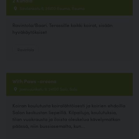
2 Kundia
Savilankatu 6, 26100 Rauma, Rauma
Ravintola/Baari. Terassille kaikki koirat, sisään
hyväkäytöksiset
Ravintola
With Paws -areena
Joensuunkatu 9, 24100 Salo, Salo
Koiran koulutusta koiralähtöisesti ja koirien ehdoilla
Salon keskustan liepeillä. Kilpailuja, koulutuksia,
tilan vuokrausta ja iloista oleskelua kävelymatkan
päässä, niin bussiasemalta, kun...