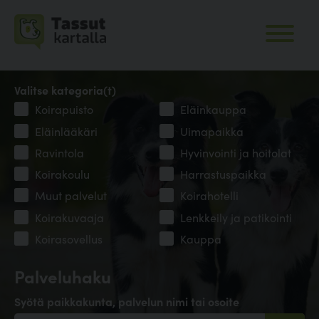
Valitse kategoria(t)
Koirapuisto
Eläinkauppa
Eläinlääkäri
Uimapaikka
Ravintola
Hyvinvointi ja hoitolat
Koirakoulu
Harrastuspaikka
Muut palvelut
Koirahotelli
Koirakuvaaja
Lenkkeily ja patikointi
Koirasovellus
Kauppa
Palveluhaku
Syötä paikkakunta, palvelun nimi tai osoite