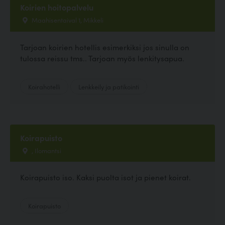
Koirien hoitopalvelu
Maahisentaival 1, Mikkeli
Tarjoan koirien hotellis esimerkiksi jos sinulla on
tulossa reissu tms.. Tarjoan myös lenkitysapua.
Koirahotelli
Lenkkeily ja patikointi
Koirapuisto
, Ilomantsi
Koirapuisto iso. Kaksi puolta isot ja pienet koirat.
Koirapuisto