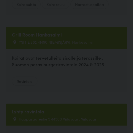
Koirapuisto
Koirakoulu
Harrastuspaikka
Grill Room Hankasalmi
YSITIE 362 41490 NIEMISJÄRVI, Hankasalmi
Koirat ovat tervetulleita sisälle ja terassille .
Suomen paras burgeriravintola 2024 & 2025
Ravintola
Lyhty ravintola
Haapasaarentie 5 44500 Viitasaari, Viitasaari