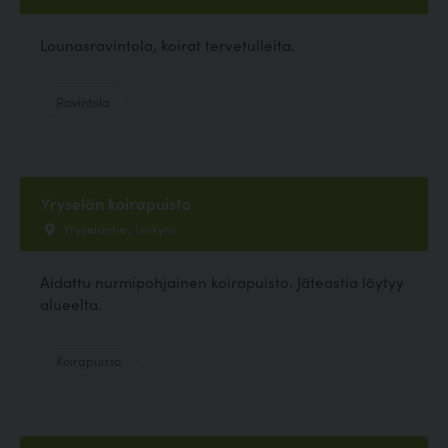
Lounasravintola, koirat tervetulleita.
Ravintola
Yryselän koirapuisto
Yryseläntie , Isokyrö
Aidattu nurmipohjainen koirapuisto. Jäteastia löytyy
alueelta.
Koirapuisto