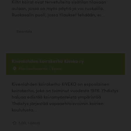
Kiltit koirat ovat tervetulleita sisätilan tilavaan
aulaan, jossa on myös pöytiä ja voi ruokailla.
Ruokasalin puoli, jossa tilaukset tehdään, ei...
Ravintola
Kivenlahden koirakerho Kiveko ry
Marinsatamantie 1, Espoo
Kivenlahden koirakerho KIVEKO on espoolainen
koirakerho, joka on toiminut vuodesta 1976. Yhdistys
haluaa edistää koiramyönteistä ympäristöä.
Yhdistys järjestää vapaaehtoisvoimin koirien
koulutusta...
5.00, 1 ääntä