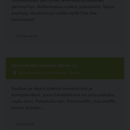
perheyritys. Valikoimassa ruokia, pakasteita, leluja,
pantoja, taluttimia ja vaikka mitä! Tule itse
katsomaan!
Eläinkauppa
Keravan Koirahoitola Ainoa Oy
Seunalantie 8, 04200 Kerava , Kerava
Kodikas ja täysin häkitön koirahoitola ja
koirapäiväkoti, jossa henkilökunta on aina paikalla,
myös öisin. Palveluita mm. Pentutreffit, chihutreffit,
koiran kynsien...
Koirahotelli