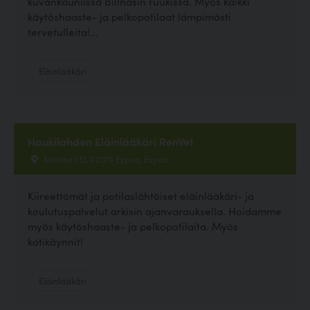
kuvankauniissa Billnäsin ruukissa. Myös kaikki
käytöshaaste- ja pelkopotilaat lämpimästi
tervetulleita!...
Eläinlääkäri
Haukilahden Eläinlääkäri RenVet
Kiiskitie 1 D, 02170 Espoo, Espoo
Kiireettömät ja potilaslähtöiset eläinlääkäri- ja
koulutuspalvelut arkisin ajanvarauksella. Hoidamme
myös käytöshaaste- ja pelkopotilaita. Myös
kotikäynnit!
Eläinlääkäri