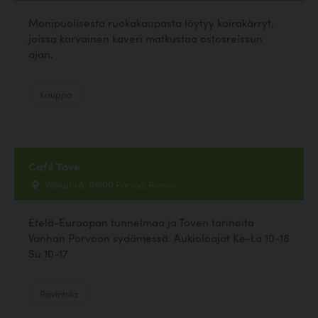
Monipuolisesta ruokakaupasta löytyy koirakärryt,
joissa karvainen kaveri matkustaa ostosreissun
ajan.
Kauppa
Café Tove
Välikatu 8, 06100 Porvoo, Porvoo
Etelä-Euroopan tunnelmaa ja Toven tarinoita
Vanhan Porvoon sydämessä. Aukioloajat Ke-La 10-18
Su 10-17
Ravintola