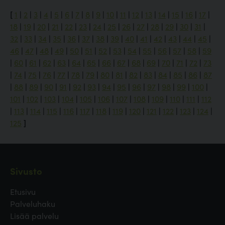
[
1
|
2
|
3
|
4
|
5
|
6
|
7
|
8
|
9
|
10
|
11
|
12
|
13
|
14
|
15
|
16
|
17
|
18
|
19
|
20
|
21
|
22
|
23
|
24
|
25
|
26
|
27
|
28
|
29
|
30
|
31
|
32
|
33
|
34
|
35
|
36
|
37
|
38
|
39
|
40
|
41
|
42
|
43
|
44
|
45
|
46
|
47
|
48
|
49
|
50
|
51
|
52
|
53
|
54
|
55
|
56
|
57
|
58
|
59
|
60
|
61
|
62
|
63
|
64
|
65
|
66
|
67
|
68
|
69
|
70
|
71
|
72
|
73
|
74
|
75
|
76
|
77
|
78
|
79
|
80
|
81
|
82
|
83
|
84
|
85
|
86
|
87
|
88
|
89
|
90
|
91
|
92
|
93
|
94
|
95
|
96
|
97
|
98
|
99
|
100
|
101
|
102
|
103
|
104
|
105
|
106
|
107
|
108
|
109
|
110
|
111
|
112
|
113
|
114
|
115
|
116
|
117
|
118
|
119
|
120
|
121
|
122
|
123
|
124
|
125
]
Sivusto
Etusivu
Palveluhaku
Lisää palvelu