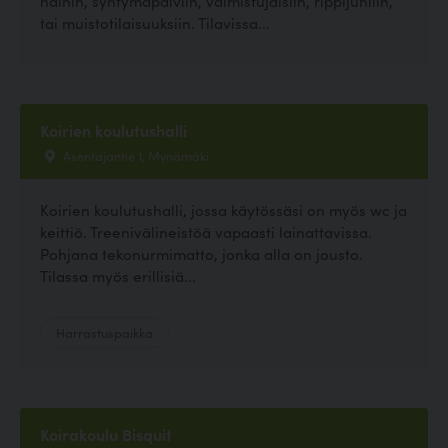
häihin, syntymäpäiviin, valmistujaisiin, rippijuhliin,
tai muistotilaisuuksiin. Tilavissa...
Koirien koulutushalli
Asentajantie 1, Mynämäki
Koirien koulutushalli, jossa käytössäsi on myös wc ja
keittiö. Treenivälineistöä vapaasti lainattavissa.
Pohjana tekonurmimatto, jonka alla on jousto.
Tilassa myös erillisiä...
Harrastuspaikka
Koirakoulu Bisquit