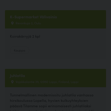
K-Supermarket Välivainio
Revonkuja 2, Oulu
Koirakärryjä 2 kpl
Kauppa
Juhlatila
Vojakkalantie 35, 12950 Loppi, Finland, Loppi
Tunnelmallinen modernisoitu juhlatila vanhassa
hirsikoulussa Lopella, hyvien kulkuyhteyksien
päässä Tilamme sopii erinomaisesti juhlatilaksi