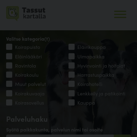
Valitse kategoria(t)
Koirapuisto
Eläinkauppa
Eläinlääkäri
Uimapaikka
Ravintola
Hyvinvointi ja hoitolat
Koirakoulu
Harrastuspaikka
Muut palvelut
Koirahotelli
Koirakuvaaja
Lenkkeily ja patikointi
Koirasovellus
Kauppa
Palveluhaku
Syötä paikkakunta, palvelun nimi tai osoite