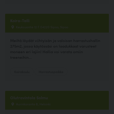
Koira-Talli
Keuksuontie 12 F 04220 Sipoo, Sipoo
Meiltä löydät viihtyisän ja valoisan harrastushallin
275m2, jossa käytössäsi on laadukkaat varusteet
moneen eri lajiin! Hallia voi varata omiin
treeneihin...
Koirakoulu
Harrastuspaikka
Olutravintola Solmu
Aurinkoranta 8, Helsinki