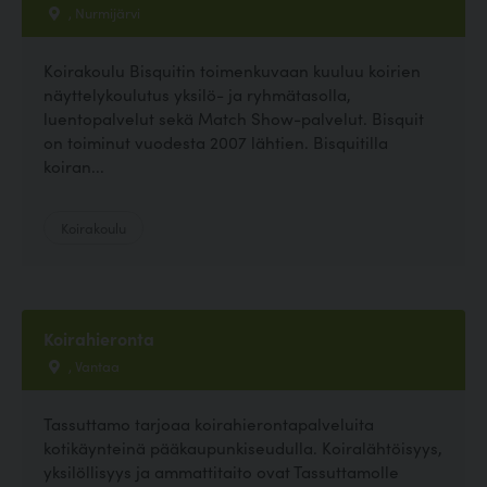
, Nurmijärvi
Koirakoulu Bisquitin toimenkuvaan kuuluu koirien
näyttelykoulutus yksilö- ja ryhmätasolla,
luentopalvelut sekä Match Show-palvelut. Bisquit
on toiminut vuodesta 2007 lähtien. Bisquitilla
koiran...
Koirakoulu
Koirahieronta
, Vantaa
Tassuttamo tarjoaa koirahierontapalveluita
kotikäynteinä pääkaupunkiseudulla. Koiralähtöisyys,
yksilöllisyys ja ammattitaito ovat Tassuttamolle