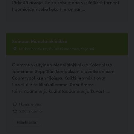
tärkeitä arvoja. Koira kohdataan yksilölliset tarpeet
huomioiden sekä koko hieronnan...
Kainuun Pieneläinklinikka
Kirkkoahontie 115, 87910 Linnantaus, Kajaani
Olemme yksityinen pieneläinklinikka Kajaanissa.
Toimimme Seppälän kampuksen alueella entisen
Countrypoliksen tiloissa. Kaikki lemmikit ovat
tervetulleita klinikallemme. Kehitämme
toimintaamme ja kouluttaudumme jatkuvasti,...
1 kommenttia
5.00, 2 ääntä
Eläinlääkäri