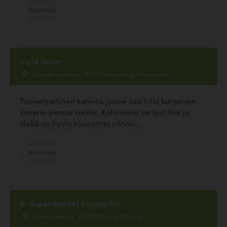
Ravintola
Café Snow
Lapinkävijäntie 2, 96100 Rovaniemi, Rovaniemi
Tunnelmallinen kahvila, jonne saa tulla karvaisen
kaverin kanssa sisälle. Kahvilassa on isot tilat ja
siellä on hyvin tilaa ottaa vähän...
Ravintola
K-Supermarket Rosmariini
Monnankatu 2, 26660 Rauma, Rauma