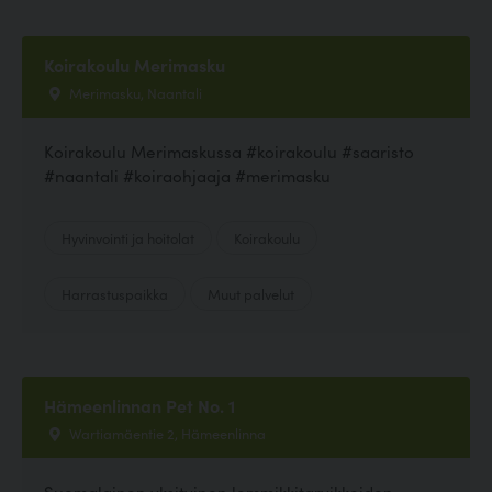
Koirakoulu Merimasku
Merimasku, Naantali
Koirakoulu Merimaskussa #koirakoulu #saaristo
#naantali #koiraohjaaja #merimasku
Hyvinvointi ja hoitolat
Koirakoulu
Harrastuspaikka
Muut palvelut
Hämeenlinnan Pet No. 1
Wartiamäentie 2, Hämeenlinna
Suomalainen yksityinen lemmikkitarvikkeiden