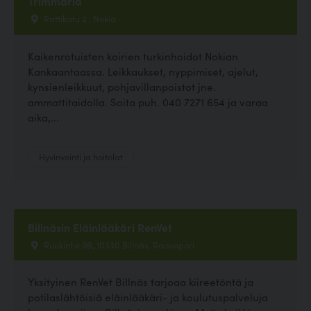
Trimmaria
Rattikatu 2 , Nokia
Kaikenrotuisten koirien turkinhoidot Nokian
Kankaantaassa. Leikkaukset, nyppimiset, ajelut,
kynsienleikkuut, pohjavillanpoistot jne.
ammattitaidolla. Soita puh. 040 7271 654 ja varaa
aika,...
Hyvinvointi ja hoitolat
Billnäsin Eläinlääkäri RenVet
Ruukintie 9B, 10330 Billnäs, Raasepori
Yksityinen RenVet Billnäs tarjoaa kiireetöntä ja
potilaslähtöisiä eläinlääkäri- ja koulutuspalveluja