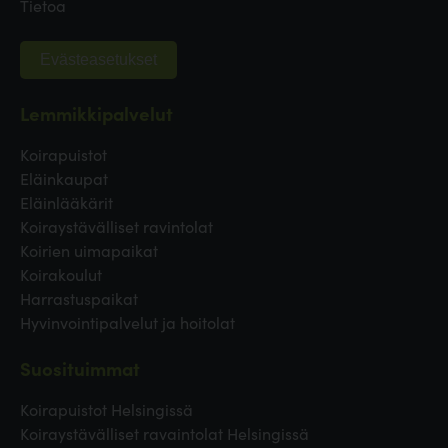
Tietoa
Evästeasetukset
Lemmikkipalvelut
Koirapuistot
Eläinkaupat
Eläinlääkärit
Koiraystävälliset ravintolat
Koirien uimapaikat
Koirakoulut
Harrastuspaikat
Hyvinvointipalvelut ja hoitolat
Suosituimmat
Koirapuistot Helsingissä
Koiraystävälliset ravaintolat Helsingissä