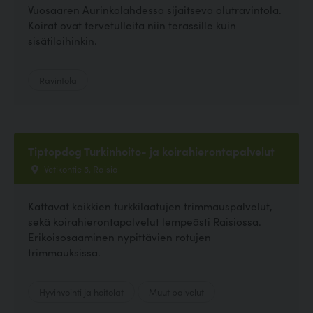
Vuosaaren Aurinkolahdessa sijaitseva olutravintola.
Koirat ovat tervetulleita niin terassille kuin
sisätiloihinkin.
Ravintola
Tiptopdog Turkinhoito- ja koirahierontapalvelut
Vetikontie 5, Raisio
Kattavat kaikkien turkkilaatujen trimmauspalvelut,
sekä koirahierontapalvelut lempeästi Raisiossa.
Erikoisosaaminen nypittävien rotujen
trimmauksissa.
Hyvinvointi ja hoitolat
Muut palvelut