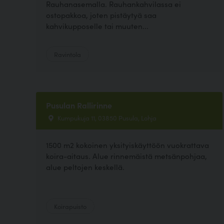
Rauhanasemalla. Rauhankahvilassa ei
ostopakkoa, joten pistäytyä saa
kahvikupposelle tai muuten...
Ravintola
Pusulan Rallirinne
Kumpukuja 11, 03850 Pusula, Lohja
1500 m2 kokoinen yksityiskäyttöön vuokrattava
koira-aitaus. Alue rinnemäistä metsänpohjaa,
alue peltojen keskellä.
Koirapuisto