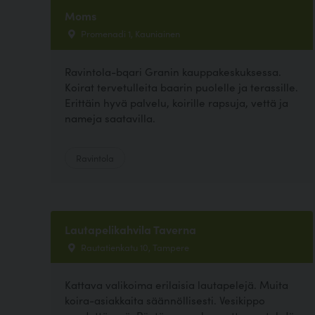
Moms
Promenadi 1, Kauniainen
Ravintola-bqari Granin kauppakeskuksessa.
Koirat tervetulleita baarin puolelle ja terassille.
Erittäin hyvä palvelu, koirille rapsuja, vettä ja
nameja saatavilla.
Ravintola
Lautapelikahvila Taverna
Rautatienkatu 10, Tampere
Kattava valikoima erilaisia lautapelejä. Muita
koira-asiakkaita säännöllisesti. Vesikippo