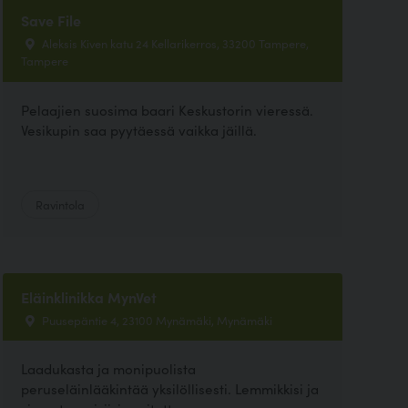
Save File
Aleksis Kiven katu 24 Kellarikerros, 33200 Tampere,
Tampere
Pelaajien suosima baari Keskustorin vieressä.
Vesikupin saa pyytäessä vaikka jäillä.
Ravintola
Eläinklinikka MynVet
Puusepäntie 4, 23100 Mynämäki, Mynämäki
Laadukasta ja monipuolista
peruseläinlääkintää yksilöllisesti. Lemmikkisi ja