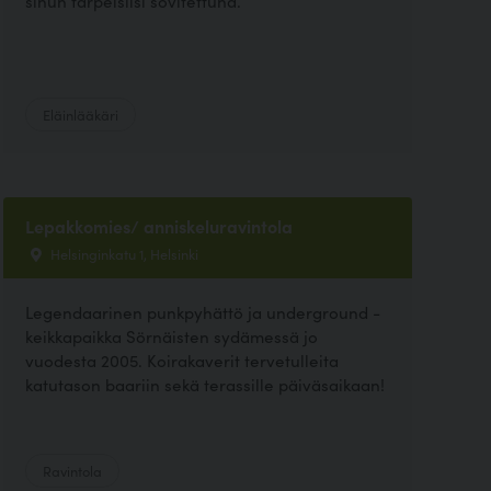
sinun tarpeisiisi sovitettuna.
Eläinlääkäri
Lepakkomies/ anniskeluravintola
Helsinginkatu 1, Helsinki
Legendaarinen punkpyhättö ja underground -
keikkapaikka Sörnäisten sydämessä jo
vuodesta 2005. Koirakaverit tervetulleita
katutason baariin sekä terassille päiväsaikaan!
Ravintola