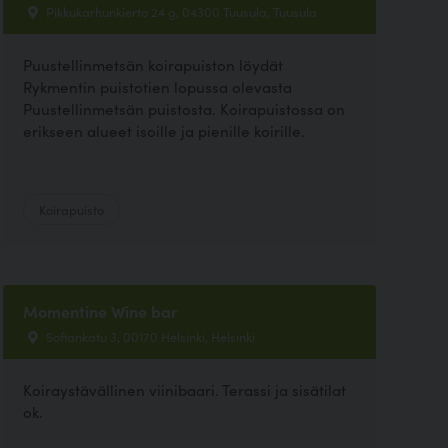
Pikkukarhunkierto 24 g, 04300 Tuusula, Tuusula
Puustellinmetsän koirapuiston löydät
Rykmentin puistotien lopussa olevasta
Puustellinmetsän puistosta. Koirapuistossa on
erikseen alueet isoille ja pienille koirille.
Koirapuisto
Momentine Wine bar
Sofiankatu 3, 00170 Helsinki, Helsinki
Koiraystävällinen viinibaari. Terassi ja sisätilat
ok.