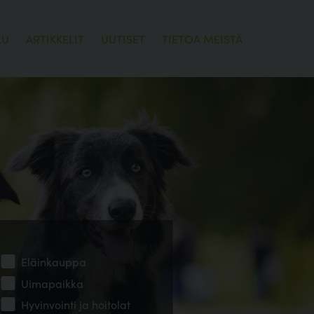
LU
ARTIKKELIT
UUTISET
TIETOA MEISTÄ
Eläinkauppa
Uimapaikka
Hyvinvointi ja hoitolat