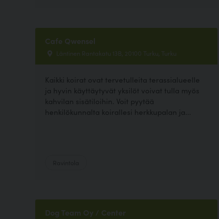
Cafe Qwensel
Läntinen Rantakatu 13B, 20100 Turku, Turku
Kaikki koirat ovat tervetulleita terassialueelle
ja hyvin käyttäytyvät yksilöt voivat tulla myös
kahvilan sisätiloihin. Voit pyytää
henkilökunnalta koirallesi herkkupalan ja...
Ravintola
Dog Team Oy / Center