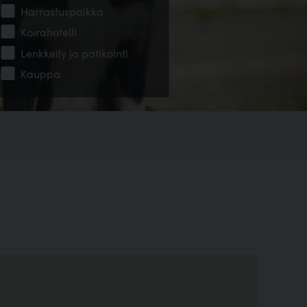
Harrastuspaikka
Koirahotelli
Lenkkeily ja patikointi
Kauppa