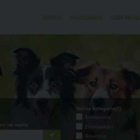
ETUSIVU
PALVELUHAKU
LISÄÄ PALVE
Valitse kategoria(t)
Koirapuisto
mi tai osoite
Eläinlääkäri
Ravintola