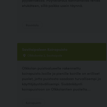
pyydettäessä. Pöytävaraus kannattavaa tehdä
etukäteen, sillä paikka usein täynnä.
Ravintola
Savitaipaleen Koirapuisto
Olkkolantie 2, Savitaipale
Olkkolan puistoalueelle rakennettu
koirapuisto.Isoille ja pienille koirille on erilliset
puolet, jotta puistosta saadaan turvallisempi ja
käyttäjäystävällisempi. Sisäänkäynti
koirapuistoon on Olkkolantien puolelta....
Koirapuisto