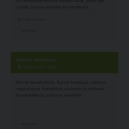
on lemmikkieläimille varattu alue, jossa saa
syödä. Juoma-astioita on varattuna....
5.00, 1 ääntä
Ravintola
Kahvila Ida&Claus
Sirkesalontie 1, Akaa
Koirat tervetulleita. Saivat herkkuja, vettä ja
rapsutuksia. Itsetehtyä suolaista ja makeaa.
Juustokakkuja, joissa ei liivatetta
Ravintola