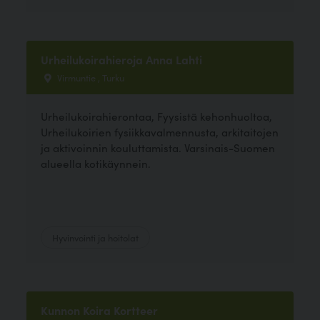
Urheilukoirahieroja Anna Lahti
Virmuntie , Turku
Urheilukoirahierontaa, Fyysistä kehonhuoltoa,
Urheilukoirien fysiikkavalmennusta, arkitaitojen
ja aktivoinnin kouluttamista. Varsinais-Suomen
alueella kotikäynnein.
Hyvinvointi ja hoitolat
Kunnon Koira Kortteer