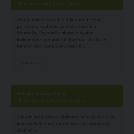
Rautatienkatu 3, Rauma, Rauma
Monipuoliset kurssit ja tutkittuun tietoon
perustuva koulutus. Lämmin treenitila
Raumalla, Pyynpään alueella hyvien
kulkuyhteyksien päässä. Kortteer on täysin
lämmin, kodinomainen treenitila...
Koirakoulu
Kahvila leipomo Aarla
Kauppakatu 3, 62100 Lapua, Lapua
Lapuan keskustassa sijaitseva kahvila Aarla on
koiraystävällinen, koirien kanssa saa mennä
sisällekin.