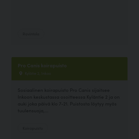
Ravintola
Pro Canis koirapuisto
Kylätie 2, Inkoo
Sosiaalinen koirapuisto Pro Canis sijaitsee
Inkoon keskustassa osoitteessa Kyläntie 2 ja on
auki joka päivä klo 7-21. Puistosta löytyy myös
tuulensuoja,...
Koirapuisto