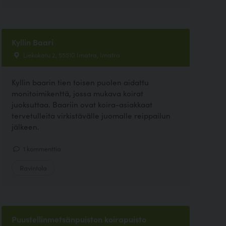
Kyllin Baari
Liekokatu 2, 55510 Imatra, Imatra
Kyllin baarin tien toisen puolen aidattu
monitoimikenttä, jossa mukava koirat
juoksuttaa. Baariin ovat koira-asiakkaat
tervetulleita virkistävälle juomalle reippailun
jälkeen.
1 kommenttia
Ravintola
Puustellinmetsänpuiston koirapuisto