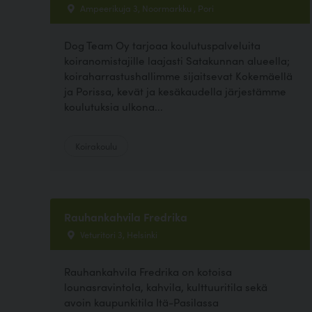
Ampeerikuja 3, Noormarkku , Pori
Dog Team Oy tarjoaa koulutuspalveluita
koiranomistajille laajasti Satakunnan alueella;
koiraharrastushallimme sijaitsevat Kokemäellä
ja Porissa, kevät ja kesäkaudella järjestämme
koulutuksia ulkona...
Koirakoulu
Rauhankahvila Fredrika
Veturitori 3, Helsinki
Rauhankahvila Fredrika on kotoisa
lounasravintola, kahvila, kulttuuritila sekä
avoin kaupunkitila Itä-Pasilassa