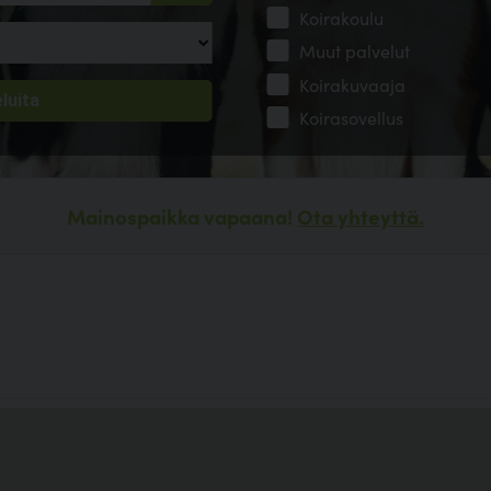
Koirakoulu
Muut palvelut
Koirakuvaaja
Koirasovellus
Mainospaikka vapaana!
Ota yhteyttä.