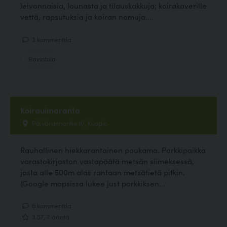
leivonnaisia, lounasta ja tilauskakkuja; koirakaverille
vettä, rapsutuksia ja koiran namuja....
3 kommenttia
Ravintola
Koirauimaranta
Päivärannantie 10, Kuopio
Rauhallinen hiekkarantainen poukama. Parkkipaikka
varastokirjaston vastapäätä metsän siimeksessä,
josta alle 500m alas rantaan metsätietä pitkin.
(Google mapsissa lukee just parkkiksen...
6 kommenttia
3.57, 7 ääntä