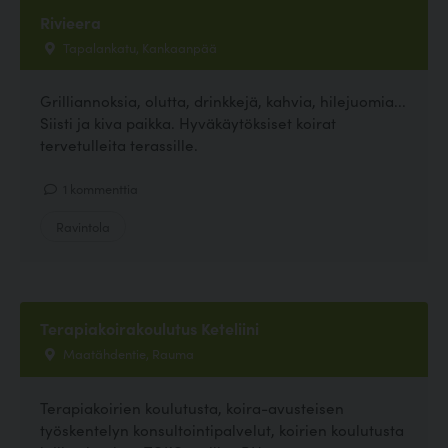
Rivieera
Tapalankatu, Kankaanpää
Grilliannoksia, olutta, drinkkejä, kahvia, hilejuomia...
Siisti ja kiva paikka. Hyväkäytöksiset koirat
tervetulleita terassille.
1 kommenttia
Ravintola
Terapiakoirakoulutus Keteliini
Maatähdentie, Rauma
Terapiakoirien koulutusta, koira-avusteisen
työskentelyn konsultointipalvelut, koirien koulutusta