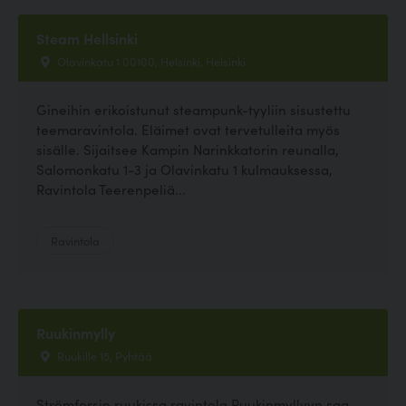
Steam Hellsinki
Olavinkatu 1 00100, Helsinki, Helsinki
Gineihin erikoistunut steampunk-tyyliin sisustettu
teemaravintola. Eläimet ovat tervetulleita myös
sisälle. Sijaitsee Kampin Narinkkatorin reunalla,
Salomonkatu 1-3 ja Olavinkatu 1 kulmauksessa,
Ravintola Teerenpeliä...
Ravintola
Ruukinmylly
Ruukille 15, Pyhtää
Strömforsin ruukissa ravintola Ruukinmyllyyn saa