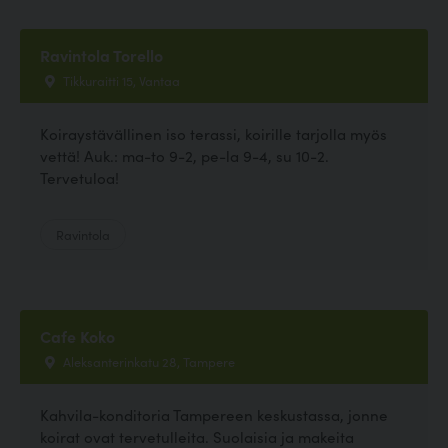
Ravintola Torello
Tikkuraitti 15, Vantaa
Koiraystävällinen iso terassi, koirille tarjolla myös
vettä! Auk.: ma-to 9-2, pe-la 9-4, su 10-2.
Tervetuloa!
Ravintola
Cafe Koko
Aleksanterinkatu 28, Tampere
Kahvila-konditoria Tampereen keskustassa, jonne
koirat ovat tervetulleita. Suolaisia ja makeita