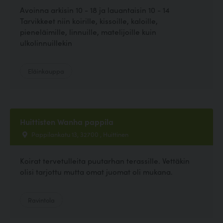
Avoinna arkisin 10 - 18 ja lauantaisin 10 - 14
Tarvikkeet niin koirille, kissoille, kaloille,
pieneläimille, linnuille, matelijoille kuin
ulkolinnuillekin
Eläinkauppa
Huittisten Wanha pappila
Pappilankatu 13, 32700 , Huittinen
Koirat tervetulleita puutarhan terassille. Vettäkin
olisi tarjottu mutta omat juomat oli mukana.
Ravintola