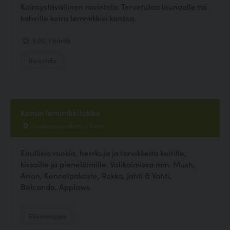
Koiraystävällinen ravintola. Tervetuloa lounaalle tai
kahville koira lemmikkisi kanssa.
5.00, 1 ääntä
Ravintola
Kemin lemmikkitukku
Keskuspuistokatu 1, Kemi
Edullisia ruokia, herrkuja ja tarvikkeita koirille,
kissoille ja pieneläimille. Valikoimissa mm. Mush,
Arion, Kennelpakaste, Rokka, Jahti & Vahti,
Belcando, Applaws.
Eläinkauppa