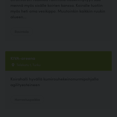
mennä myös sisälle koirien kanssa. Koiralle tuotiin
myös heti oma vesikippo. Muutoinkin kaikkiin ruukin
alueen...
Ravintola
KIVA-areena
Telekatu 1, Turku
Koirahalli hyvällä kumirouhekeinonurmipohjalla
agilityesteineen
Harrastuspaikka