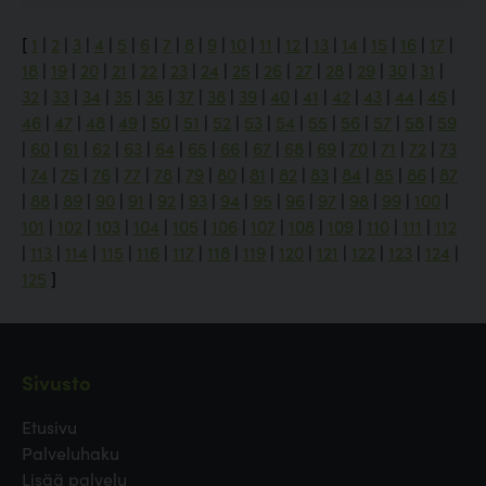
[
1
|
2
|
3
|
4
|
5
|
6
|
7
|
8
|
9
|
10
|
11
|
12
|
13
|
14
|
15
|
16
|
17
|
18
|
19
|
20
|
21
|
22
|
23
|
24
|
25
|
26
|
27
|
28
|
29
|
30
|
31
|
32
|
33
|
34
|
35
|
36
|
37
|
38
|
39
|
40
|
41
|
42
|
43
|
44
|
45
|
46
|
47
|
48
|
49
|
50
|
51
|
52
|
53
|
54
|
55
|
56
|
57
|
58
|
59
|
60
|
61
|
62
|
63
|
64
|
65
|
66
|
67
|
68
|
69
|
70
|
71
|
72
|
73
|
74
|
75
|
76
|
77
|
78
|
79
|
80
|
81
|
82
|
83
|
84
|
85
|
86
|
87
|
88
|
89
|
90
|
91
|
92
|
93
|
94
|
95
|
96
|
97
|
98
|
99
|
100
|
101
|
102
|
103
|
104
|
105
|
106
|
107
|
108
|
109
|
110
|
111
|
112
|
113
|
114
|
115
|
116
|
117
|
118
|
119
|
120
|
121
|
122
|
123
|
124
|
125
]
Sivusto
Etusivu
Palveluhaku
Lisää palvelu