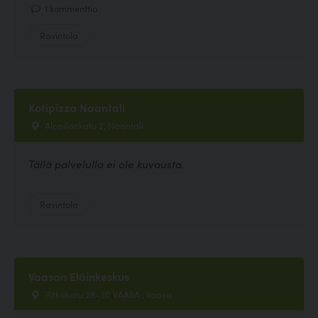
1 kommenttia
Ravintola
Kotipizza Naantali
Alppilankatu 2, Naantali
Tällä palvelulla ei ole kuvausta.
Ravintola
Vaasan Eläinkeskus
Pitkäkatu 28-30 VAASA , Vaasa