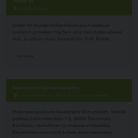
Lekker 61
Isokatu 61, Oulu
Lekker 61 tarjoaa Hollantilaisia pannukakkuja
suolaisin ja makein täyttein aina ravintolan ollessa
auki, ja arkisin myös lounasta klo 11-15. Koirat...
Ravintola
Kaalisaaren koirauimapaikka
Lapinmäenkatu 1-3, 38200 Sastamala, Sastamala
Matonpesupaikasta kävelytietä 50m etelään, lähellä
paikkaa Lapinmäenkatu 1-3, 38200 Sastamala.
Asiallinen, rauhallinen ja mukava uintipaikka.
Kevyenliikenteenväylä kulkee aivan rannassa,