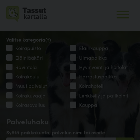
Valitse kategoria(t)
Koirapuisto
Eläinkauppa
Eläinlääkäri
Uimapaikka
Ravintola
Hyvinvointi ja hoitolat
Koirakoulu
Harrastuspaikka
Muut palvelut
Koirahotelli
Koirakuvaaja
Lenkkeily ja patikointi
Koirasovellus
Kauppa
Palveluhaku
Syötä paikkakunta, palvelun nimi tai osoite