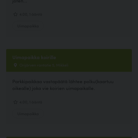
joten...
4.00, 1 ääntä
Uimapaikka
Uimapaikka koirille
Orijärven rantatie 5, Mikkeli
Parkkipaikkaa vastapäätä lähtee polku(kaartuu
oikealle) joka vie koirien uimapaikalle.
4.00, 1 ääntä
Uimapaikka