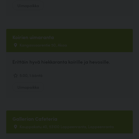
Uimapaikka
Koirien uimaranta
Kangassaarentie 50, Akaa
Erittäin hyvä hiekkaranta koírille ja hevosille.
5.00, 1 ääntä
Uimapaikka
Gallerian Cafeteria
Kauppakatu 40, 53100 Lappeenranta, Lappeenranta