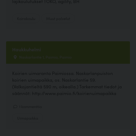
lajikoulutukset TOKO, agility, BH
Koirakoulu
Muut palvelut
Haukkuhelmi
Naskarlantie 1, Paimio, Paimio
Koirien uimaranta Paimiossa. Naskarlanpuiston
koirien uimapaikka, os. Naskarlantie 59.
(Valkojantieltä 590 m, oikealla.) Tarkemmat tiedot ja
säännöt: http://www.paimio.fi/koirienuimapaikka
1 kommenttia
Uimapaikka