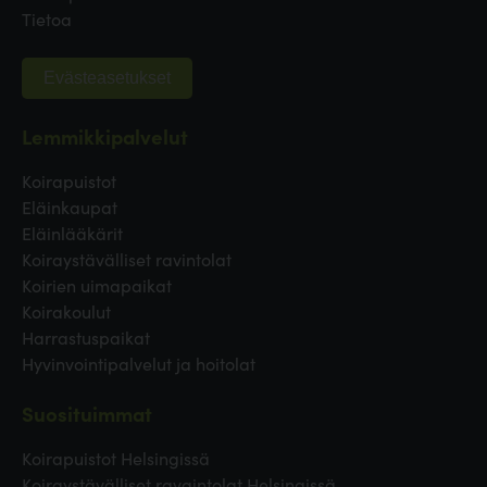
Tietoa
Evästeasetukset
Lemmikkipalvelut
Koirapuistot
Eläinkaupat
Eläinlääkärit
Koiraystävälliset ravintolat
Koirien uimapaikat
Koirakoulut
Harrastuspaikat
Hyvinvointipalvelut ja hoitolat
Suosituimmat
Koirapuistot Helsingissä
Koiraystävälliset ravaintolat Helsingissä