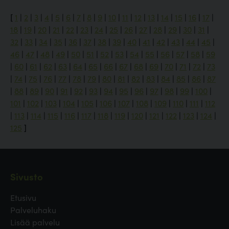
[
1
|
2
|
3
|
4
|
5
|
6
|
7
|
8
|
9
|
10
|
11
|
12
|
13
|
14
|
15
|
16
|
17
|
18
|
19
|
20
|
21
|
22
|
23
|
24
|
25
|
26
|
27
|
28
|
29
|
30
|
31
|
32
|
33
|
34
|
35
|
36
|
37
|
38
|
39
|
40
|
41
|
42
|
43
|
44
|
45
|
46
|
47
|
48
|
49
|
50
|
51
|
52
|
53
|
54
|
55
|
56
|
57
|
58
|
59
|
60
|
61
|
62
|
63
|
64
|
65
|
66
|
67
|
68
|
69
|
70
|
71
|
72
|
73
|
74
|
75
|
76
|
77
|
78
|
79
|
80
|
81
|
82
|
83
|
84
|
85
|
86
|
87
|
88
|
89
|
90
|
91
|
92
|
93
|
94
|
95
|
96
|
97
|
98
|
99
|
100
|
101
|
102
|
103
|
104
|
105
|
106
|
107
|
108
|
109
|
110
|
111
|
112
|
113
|
114
|
115
|
116
|
117
|
118
|
119
|
120
|
121
|
122
|
123
|
124
|
125
]
Sivusto
Etusivu
Palveluhaku
Lisää palvelu