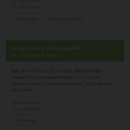
1 kommenttia
1.00, 1 ääntä
Eläinkauppa
Hyvinvointi ja hoitolat
Akvaario Arena Stadin Lemmikit
Helsinginkatu 14, Helsinki
Ark. 10:15-17:30, La. 10:15-14:00. Meiltä löydät
tarpeellisen ja tarpeettomankin niin koirille,
kissoille, kaloille, terraarioeläimille, jyrsijöille kuin
linnuillekin.
8 kommenttia
4.22, 9 ääntä
Eläinkauppa