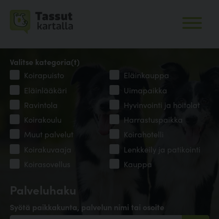
Valitse kategoria(t)
Koirapuisto
Eläinkauppa
Eläinlääkäri
Uimapaikka
Ravintola
Hyvinvointi ja hoitolat
Koirakoulu
Harrastuspaikka
Muut palvelut
Koirahotelli
Koirakuvaaja
Lenkkeily ja patikointi
Koirasovellus
Kauppa
Palveluhaku
Syötä paikkakunta, palvelun nimi tai osoite