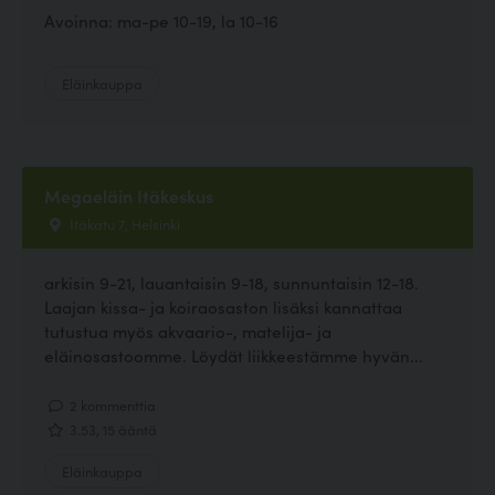
Avoinna: ma-pe 10-19, la 10-16
Eläinkauppa
Megaeläin Itäkeskus
Itäkatu 7, Helsinki
arkisin 9-21, lauantaisin 9-18, sunnuntaisin 12-18.
Laajan kissa- ja koiraosaston lisäksi kannattaa
tutustua myös akvaario-, matelija- ja
eläinosastoomme. Löydät liikkeestämme hyvän...
2 kommenttia
3.53, 15 ääntä
Eläinkauppa