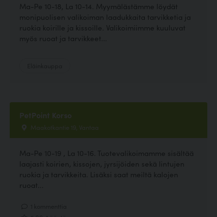
Ma-Pe 10-18, La 10-14. Myymälästämme löydät
monipuolisen valikoiman laadukkaita tarvikketia ja
ruokia koirille ja kissoille. Valikoimiimme kuuluvat
myös ruoat ja tarvikkeet...
Eläinkauppa
PetPoint Korso
Maakotkantie 19, Vantaa
Ma-Pe 10-19 , La 10-16. Tuotevalikoimamme sisältää
laajasti koirien, kissojen, jyrsijöiden sekä lintujen
ruokia ja tarvikkeita. Lisäksi saat meiltä kalojen
ruoat...
1 kommenttia
5.00, 1 ääntä