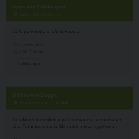
Keskustan Eläinkauppa
Kalevankatu 14, Helsinki
Tällä palvelulla ei ole kuvausta.
1 kommenttia
4.00, 3 ääntä
Eläinkauppa
Eläintarvike Doggis
Topeliuksenkatu 19, Helsinki
Tarvikkeet lemmikeille ja trimmaamo saman katon
alla. Trimmaamme kaikki rodut, myös nypittävät.