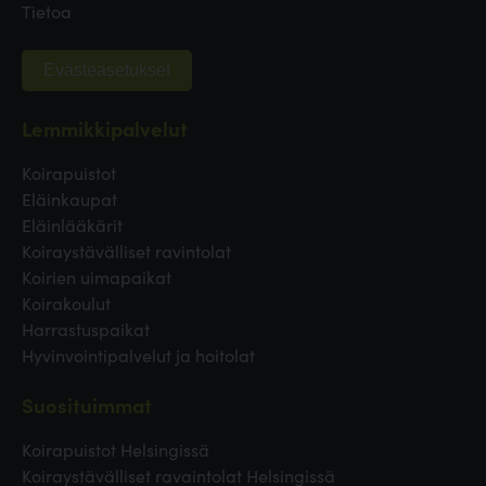
Tietoa
Evästeasetukset
Lemmikkipalvelut
Koirapuistot
Eläinkaupat
Eläinlääkärit
Koiraystävälliset ravintolat
Koirien uimapaikat
Koirakoulut
Harrastuspaikat
Hyvinvointipalvelut ja hoitolat
Suosituimmat
Koirapuistot Helsingissä
Koiraystävälliset ravaintolat Helsingissä