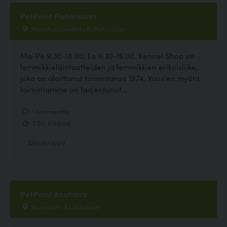
PetPoint Pietarsaari
Raatihuoneenkatu 6, Pietarsaari
Ma-Pe 9.30-18.00, La 9.30-15.00. Kennel Shop on
lemmikkieläintuotteiden ja lemmikkien erikoisliike,
joka on aloittanut toimintansa 1974. Vuosien myötä
toimintamme on laajentunut...
1 kommenttia
3.60, 5 ääntä
Eläinkauppa
PetPoint Kauhava
Kauppatie 83, Kauhava