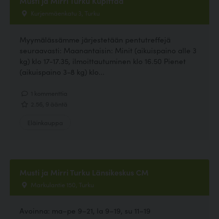
Musti ja Mirri Turku Kupittaa
Kurjenmäenkatu 3, Turku
Myymälässämme järjestetään pentutreffejä
seuraavasti: Maanantaisin: Minit (aikuispaino alle 3
kg) klo 17-17.35, ilmoittautuminen klo 16.50 Pienet
(aikuispaino 3-8 kg) klo...
1 kommenttia
2.56, 9 ääntä
Eläinkauppa
Musti ja Mirri Turku Länsikeskus CM
Markulantie 150, Turku
Avoinna: ma–pe 9–21, la 9–19, su 11–19