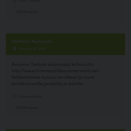
Eläinkauppa
PetPoint Nummela
Ratastie 16, Vihti
Avoinna: Tarkista aukioloajat kotisivuilta
http://www.trimmausliikesummerwind.net/
Valikoimiimme kuuluu tarvikkeet ja ruoat
koirille,kissoille,jyrsijöille ja kaloille.
4 kommenttia
Eläinkauppa