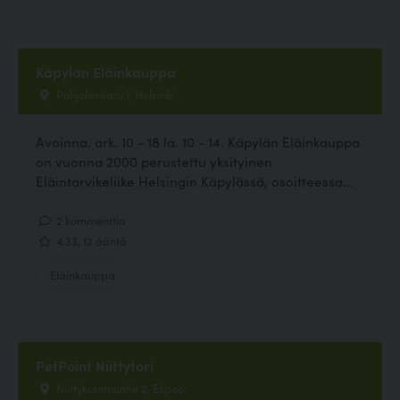
Käpylän Eläinkauppa
Pohjolankatu 1, Helsinki
Avoinna. ark. 10 - 18 la. 10 - 14. Käpylän Eläinkauppa
on vuonna 2000 perustettu yksityinen
Eläintarvikeliike Helsingin Käpylässä, osoitteessa...
2 kommenttia
4.33, 12 ääntä
Eläinkauppa
PetPoint Niittytori
Niittykummuntie 2, Espoo