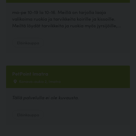
ma-pe 10-19 la 10-16. Meillä on tarjolla laaja
valikoima ruokia ja tarvikkeita koirille ja kissoille.
Meiltä löydät tarvikkeita ja ruokia myös jyrsijöille,...
Eläinkauppa
PetPoint Imatra
Kanava-aukio 2, Imatra
Tällä palvelulla ei ole kuvausta.
Eläinkauppa