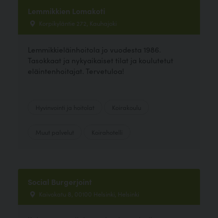
Lemmikkien Lomakoti
Korpikyläntie 272, Kauhajoki
Lemmikkieläinhoitola jo vuodesta 1986.
Tasokkaat ja nykyaikaiset tilat ja koulutetut
eläintenhoitajat. Tervetuloa!
Hyvinvointi ja hoitolat
Koirakoulu
Muut palvelut
Koirahotelli
Social Burgerjoint
Kaivokatu 8, 00100 Helsinki, Helsinki