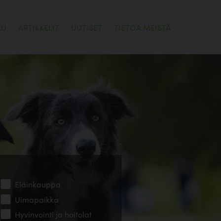
LU
ARTIKKELIT
UUTISET
TIETOA MEISTÄ
Eläinkauppa
Uimapaikka
Hyvinvointi ja hoitolat