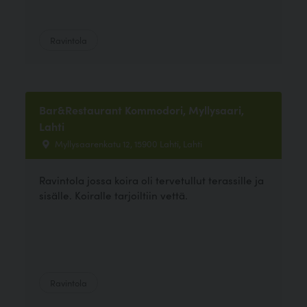
Ravintola
Bar&Restaurant Kommodori, Myllysaari,
Lahti
Myllysaarenkatu 12, 15900 Lahti, Lahti
Ravintola jossa koira oli tervetullut terassille ja
sisälle. Koiralle tarjoiltiin vettä.
Ravintola