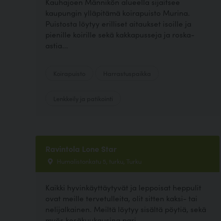
Kauhajoen Männikön alueella sijaitsee
kaupungin ylläpitämä koirapuisto Murina.
Puistosta löytyy erilliset aitaukset isoille ja
pienille koirille sekä kakkapusseja ja roska-
astia...
Koirapuisto
Harrastuspaikka
Lenkkeily ja patikointi
Ravintola Lone Star
Humalistonkatu 5, turku, Turku
Kaikki hyvinkäyttäytyvät ja leppoisat heppulit
ovat meille tervetulleita, olit sitten kaksi- tai
nelijalkainen. Meiltä löytyy sisältä pöytiä, sekä
myös kesäkuukausina pari...