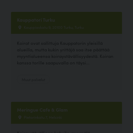
Kauppatori Turku
Kauppiaskatu 9, 20100 Turku, Turku
Koirat ovat sallittuja Kauppatorin yleisillä
alueilla, mutta kukin yrittäjä saa itse päättää
myyntialueensa koiraystävällisyydestä. Koiran
kanssa torille saapuvalla on täysi...
Muut palvelut
Meringue Cafe & Glam
Pietarinkatu 7, Helsinki
Koiraystävällinen kahvila-myymälä