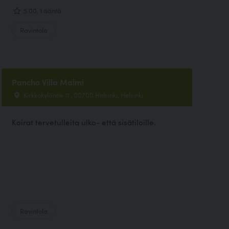
5.00, 1 ääntä
Ravintola
Pancho Villa Malmi
Kirkkokyläntie 11 , 00700 Helsinki, Helsinki
Koirat tervetulleita ulko- että sisätiloille.
Ravintola