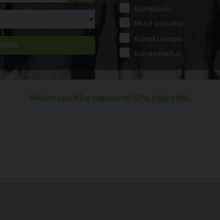
Koirakoulu
Muut palvelut
Koirakuvaaja
Koirasovellus
Mainospaikka vapaana!
Ota yhteyttä.