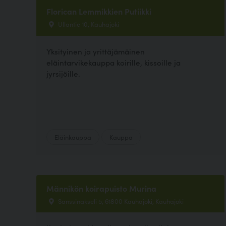
Florican Lemmikkien Putiikki
Ullantie 10, Kauhajoki
Yksityinen ja yrittäjämäinen
eläintarvikekauppa koirille, kissoille ja
jyrsijöille.
Eläinkauppa
Kauppa
Männikön koirapuisto Murina
Sanssinakseli 5, 61800 Kauhajoki, Kauhajoki