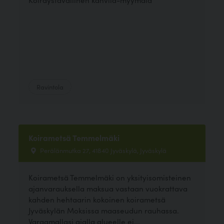
Ravintola
Koirametsä Temmelmäki
Perälänmutka 27, 41840 Jyväskylä, Jyväskylä
Koirametsä Temmelmäki on yksityisomisteinen
ajanvarauksella maksua vastaan vuokrattava
kahden hehtaarin kokoinen koirametsä
Jyväskylän Moksissa maaseudun rauhassa.
Varaamallasi ajalla alueelle ei...