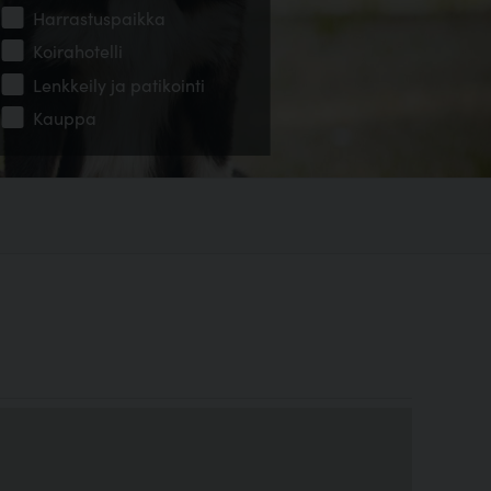
Harrastuspaikka
Koirahotelli
Lenkkeily ja patikointi
Kauppa