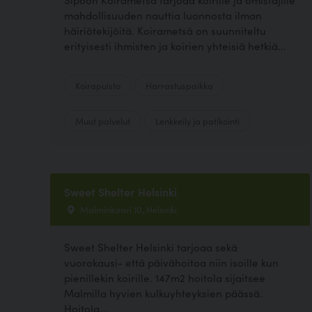
mahdollisuuden nauttia luonnosta ilman
häiriötekijöitä. Koirametsä on suunniteltu
erityisesti ihmisten ja koirien yhteisiä hetkiä...
Koirapuisto
Harrastuspaikka
Muut palvelut
Lenkkeily ja patikointi
Sweet Shelter Helsinki
Malminkaari 10, Helsinki
Sweet Shelter Helsinki tarjoaa sekä
vuorokausi- että päivähoitoa niin isoille kun
pienillekin koirille. 147m2 hoitola sijaitsee
Malmilla hyvien kulkuyhteyksien päässä.
Hoitola...