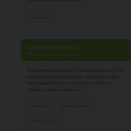
Ravintola
Koiraliikuntametsä Vire
Koukkujärventie 298, Nokia
Koirametsä ja omistajan liikuntapaikka on yhtä
kuin koiraliikuntametsä Vire. Meillä käy myös
liikuntaedut! Koirasi saa juosta, haistella,
kaivaa ja leikkiä vapaasti...
Koirapuisto
Harrastuspaikka
Muut palvelut