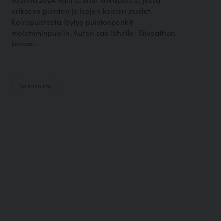
erikseen pienten ja isojen koirien puolet.
Koirapuistosta löytyy puistonpenkit
molemminpuolin. Auton saa lähelle. Siivoathan
koirasi...
Koirapuisto