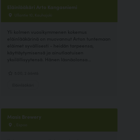
Eläinlääkäri Arto Kangasniemi
Ullantie 10, Kauhajoki
Yli kolmen vuosikymmenen kokemus
eläinlääkärinä on muovannut Arton tuntemaan
eläimet syvällisesti - heidän tarpeensa,
käyttäytymisensä ja ainutlaatuisen
yksilöllisyytensä. Hänen läsnäolonsa...
5.00, 2 ääntä
Eläinlääkäri
Masis Brewery
, Espoo