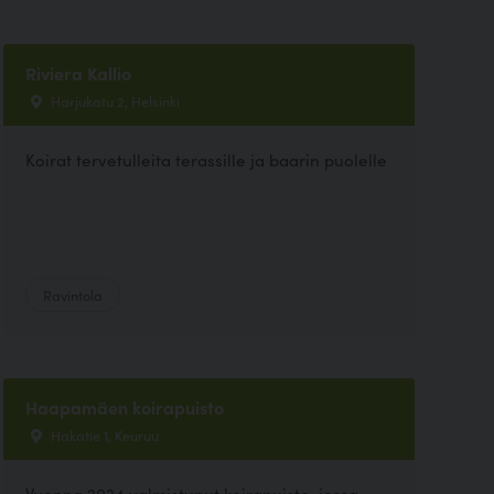
Riviera Kallio
Harjukatu 2, Helsinki
Koirat tervetulleita terassille ja baarin puolelle
Ravintola
Haapamäen koirapuisto
Hakatie 1, Keuruu
Vuonna 2024 valmistunut koirapuisto, jossa