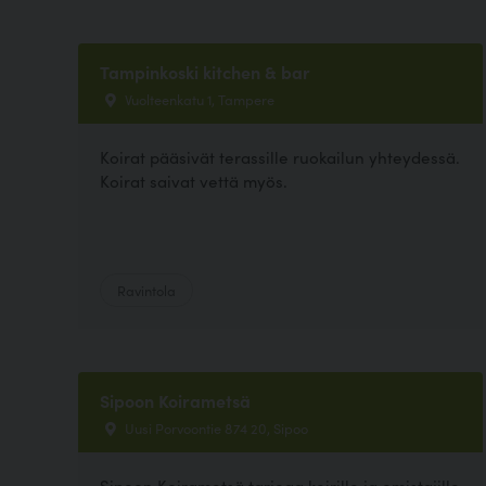
Tampinkoski kitchen & bar
Vuolteenkatu 1, Tampere
Koirat pääsivät terassille ruokailun yhteydessä.
Koirat saivat vettä myös.
Ravintola
Sipoon Koirametsä
Uusi Porvoontie 874 20, Sipoo
Sipoon Koirametsä tarjoaa koirille ja omistajille