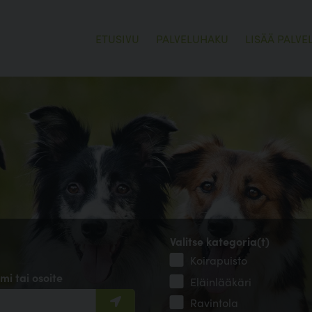
ETUSIVU
PALVELUHAKU
LISÄÄ PALVE
Valitse kategoria(t)
Koirapuisto
mi tai osoite
Eläinlääkäri
Ravintola