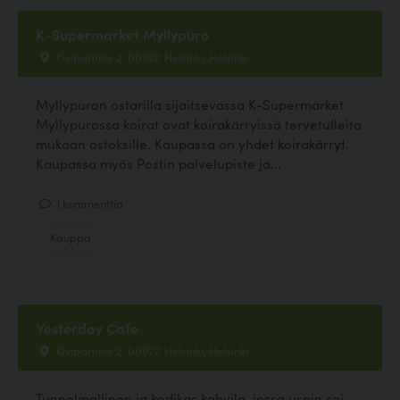
K-Supermarket Myllypuro
Kiviparintie 2, 00920 Helsinki, Helsinki
Myllypuron ostarilla sijaitsevassa K-Supermarket
Myllypurossa koirat ovat koirakärryissä tervetulleita
mukaan ostoksille. Kaupassa on yhdet koirakärryt.
Kaupassa myös Postin palvelupiste ja...
1 kommenttia
Kauppa
Yesterday Cafe
Kiviparintie 2, 00920 Helsinki, Helsinki
Tunnelmallinen ja kodikas kahvila, jossa usein soi