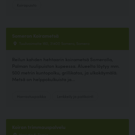
Koirapuisto
Someron Koirametsä
Tuulivoimatie 160, 31400 Somero, Somero
Reilun kahden hehtaarin koirametsä Somerolla,
Palman tuulipuiston kupeessa. Alueelta löytyy mm.
500 metrin kuntopolku, grillikatos, ja ulkokäymälä.
Metsä on helppokulkuista ja...
Harrastuspaikka
Lenkkeily ja patikointi
Koiran trimmauspalvelu
Harjutie 6, Tornio