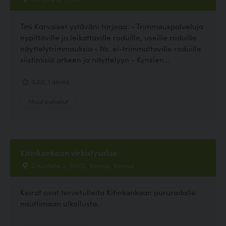
Tmi Karvaiset ystäväni tarjoaa: - Trimmauspalveluja
nypittäville ja leikattaville roduille, useille roduille
näyttelytrimmauksia - Ns. ei-trimmattaville roduille
siistimisiä arkeen ja näyttelyyn - Kynsien...
5.00, 1 ääntä
Muut palvelut
Kitinkankaan virkistysalue
Liikuntatie 2, 69100, Kannus, Kannus
Koirat ovat tervetulleita Kitinkankaan pururadalle
nauttimaan ulkoilusta.