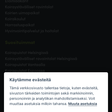
Eläinlääkärit
Koiraystävälliset ravintolat
Koirien uimapaikat
Koirakoulut
Harrastuspaikat
Hyvinvointipalvelut ja hoitolat
Suosituimmat
Koirapuistot Helsingissä
Koiraystävälliset ravaintolat Helsingissä
Koirapuistot Vantaalla
Koirapuistot Espoossa
Koirapuistot Turussa
Käytämme evästeitä
Eläinlääkäri Helsingissä
Koirapuistot Tampereella
Tämä verkkosivusto tallentaa tietoja, kuten evästeitä,
sivuston tärkeiden toimintojen sekä markkinoinnin,
personoinnin ja analytiikan mahdollistamiseksi. Voit
Linkit
muuttaa asetuksia milloin tahansa.
Muuta asetuksia