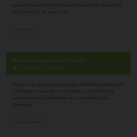
Koirat tervetulleita sisällä sekä terassilla. Ravintola
auki ma-la 11-21, sun 12-18
Ravintola
Median museo ja arkisto Merkki
Ludviginkatu 2-4, Helsinki
Koirat ovat tervetulleita museo Merkkiin kytkettyinä.
Omistajan vastuulla on arvioida, viihtyykö koira
museossa vai jännittääkö se uusia ihmisiä tai
tilanteita.
Muut palvelut