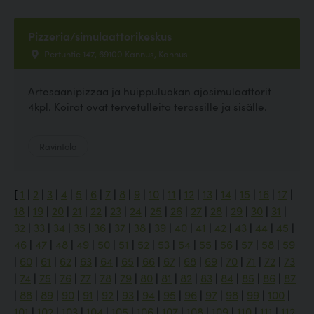
Pizzeria/simulaattorikeskus
Pertuntie 147, 69100 Kannus, Kannus
Artesaanipizzaa ja huippuluokan ajosimulaattorit
4kpl. Koirat ovat tervetulleita terassille ja sisälle.
Ravintola
[
1
|
2
|
3
|
4
|
5
|
6
|
7
|
8
|
9
|
10
|
11
|
12
|
13
|
14
|
15
|
16
|
17
|
18
|
19
|
20
|
21
|
22
|
23
|
24
|
25
|
26
|
27
|
28
|
29
|
30
|
31
|
32
|
33
|
34
|
35
|
36
|
37
|
38
|
39
|
40
|
41
|
42
|
43
|
44
|
45
|
46
|
47
|
48
|
49
|
50
|
51
|
52
|
53
|
54
|
55
|
56
|
57
|
58
|
59
|
60
|
61
|
62
|
63
|
64
|
65
|
66
|
67
|
68
|
69
|
70
|
71
|
72
|
73
|
74
|
75
|
76
|
77
|
78
|
79
|
80
|
81
|
82
|
83
|
84
|
85
|
86
|
87
|
88
|
89
|
90
|
91
|
92
|
93
|
94
|
95
|
96
|
97
|
98
|
99
|
100
|
101
|
102
|
103
|
104
|
105
|
106
|
107
|
108
|
109
|
110
|
111
|
112