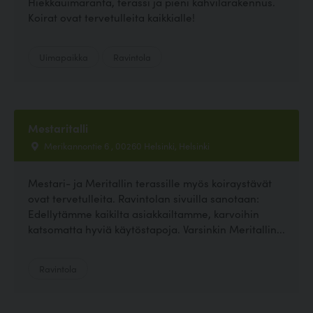
Hiekkauimaranta, terassi ja pieni kahvilarakennus.
Koirat ovat tervetulleita kaikkialle!
Uimapaikka
Ravintola
Mestaritalli
Merikannontie 6 , 00260 Helsinki, Helsinki
Mestari- ja Meritallin terassille myös koiraystävät
ovat tervetulleita. Ravintolan sivuilla sanotaan:
Edellytämme kaikilta asiakkailtamme, karvoihin
katsomatta hyviä käytöstapoja. Varsinkin Meritallin...
Ravintola