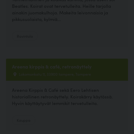
Beatles. Koirat ovat tervetulleita. Heille tarjolla
ainakin juomakulhoja. Makeita leivonnaisia ja
pikkusuolaista, kylmiä...
Ravintola
Areena kirppis & café, retronäyttely
Lokomonkatu 11, 33900 tampere, Tampere
Areena Kirppis & Café sekä Eero Lehtisen
historiallinen retronäyttely. Koirakärry käytössä.
Hyvin käyttäytyvät lemmikit tervetulleita.
Kauppa