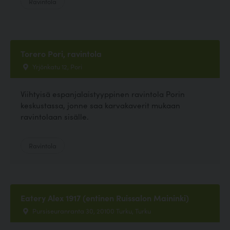
Ravintola
Torero Pori, ravintola
Yrjönkatu 12, Pori
Viihtyisä espanjalaistyyppinen ravintola Porin
keskustassa, jonne saa karvakaverit mukaan
ravintolaan sisälle.
Ravintola
Eatery Alex 1917 (entinen Ruissalon Maininki)
Pursiseuranranta 30, 20100 Turku, Turku