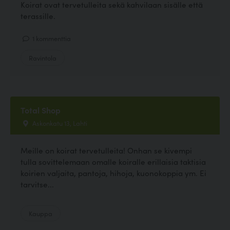
Koirat ovat tervetulleita sekä kahvilaan sisälle että
terassille.
1 kommenttia
Ravintola
Total Shop
Askonkatu 13, Lahti
Meille on koirat tervetulleita! Onhan se kivempi
tulla sovittelemaan omalle koiralle erillaisia taktisia
koirien valjaita, pantoja, hihoja, kuonokoppia ym. Ei
tarvitse...
Kauppa