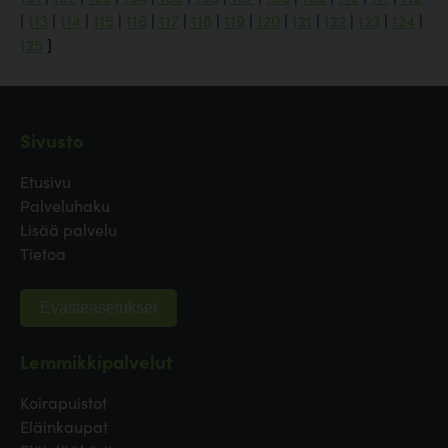
|
113
|
114
|
115
|
116
|
117
|
118
|
119
|
120
|
121
|
122
|
123
|
124
|
125
]
Sivusto
Etusivu
Palveluhaku
Lisää palvelu
Tietoa
Evästeasetukset
Lemmikkipalvelut
Koirapuistot
Eläinkaupat