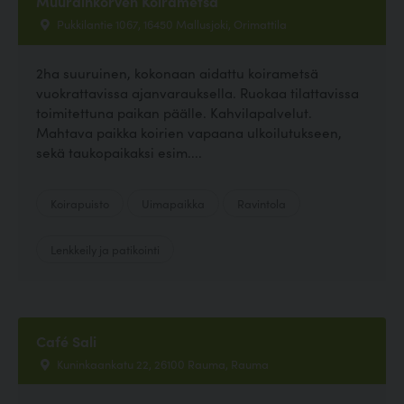
Muurainkorven Koirametsä
Pukkilantie 1067, 16450 Mallusjoki, Orimattila
2ha suuruinen, kokonaan aidattu koirametsä
vuokrattavissa ajanvarauksella. Ruokaa tilattavissa
toimitettuna paikan päälle. Kahvilapalvelut.
Mahtava paikka koirien vapaana ulkoilutukseen,
sekä taukopaikaksi esim....
Koirapuisto
Uimapaikka
Ravintola
Lenkkeily ja patikointi
Café Sali
Kuninkaankatu 22, 26100 Rauma, Rauma