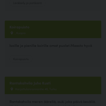
Lenkkeily ja patikointi
Koirapuisto
, Kuopio
Isoille ja pienille koirille omat puolet.Maasto hyvä
Koirapuisto
Rantakahvila Juho Kusti
Harjattulanrannantie 46, Turku
Rantakahvila meren äärellä, auki joka päivä kesällä.