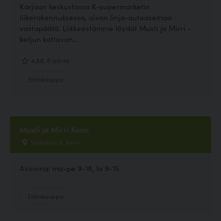
Karjaan keskustassa K-supermarketin
liikerakennuksessa, aivan linja-autoasemaa
vastapäätä. Liikkeestämme löydät Musti ja Mirri -
ketjun kattavan...
4.88, 8 ääntä
Eläinkauppa
Musti ja Mirri Kemi
Valtakatu 6, Kemi
Avoinna: ma-pe 9-18, la 9-15.
Eläinkauppa