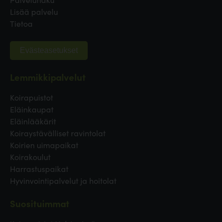
Lisää palvelu
Tietoa
Evästeasetukset
Lemmikkipalvelut
Koirapuistot
Eläinkaupat
Eläinlääkärit
Koiraystävälliset ravintolat
Koirien uimapaikat
Koirakoulut
Harrastuspaikat
Hyvinvointipalvelut ja hoitolat
Suosituimmat