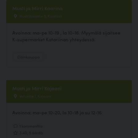
Musti ja Mirri Kaarina
Hovirinnantie 5, Kaarina
Avoinna: ma-pe 10-19 , la 10-16. Myymälä sijaitsee
K-supermarket Katariinan yhteydessä.
Eläinkauppa
Musti ja Mirri Kajaani
Veturitie 1, Kajaani
Avoinna: ma-pe 10-20, la 10-18 ja su 12-16
1 kommenttia
3.40, 5 ääntä