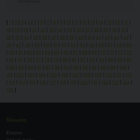
Eläinkauppa
[
1
|
2
|
3
|
4
|
5
|
6
|
7
|
8
|
9
|
10
|
11
|
12
|
13
|
14
|
15
|
16
|
17
|
18
|
19
|
20
|
21
|
22
|
23
|
24
|
25
|
26
|
27
|
28
|
29
|
30
|
31
|
32
|
33
|
34
|
35
|
36
|
37
|
38
|
39
|
40
|
41
|
42
|
43
|
44
|
45
|
46
|
47
|
48
|
49
|
50
|
51
|
52
|
53
|
54
|
55
|
56
|
57
|
58
|
59
|
60
|
61
|
62
|
63
|
64
|
65
|
66
|
67
|
68
|
69
|
70
|
71
|
72
|
73
|
74
|
75
|
76
|
77
|
78
|
79
|
80
|
81
|
82
|
83
|
84
|
85
|
86
|
87
|
88
|
89
|
90
|
91
|
92
|
93
|
94
|
95
|
96
|
97
|
98
|
99
|
100
|
101
|
102
|
103
|
104
|
105
|
106
|
107
|
108
|
109
|
110
|
111
|
112
|
113
|
114
|
115
|
116
|
117
|
118
|
119
|
120
|
121
|
122
|
123
|
124
|
125
]
Sivusto
Etusivu
Palveluhaku