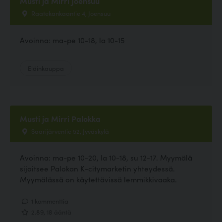
Musti ja Mirri Joensuu
Raatekankaantie 4, Joensuu
Avoinna: ma-pe 10-18, la 10-15
Eläinkauppa
Musti ja Mirri Palokka
Saarijärventie 52, Jyväskylä
Avoinna: ma-pe 10-20, la 10-18, su 12-17. Myymälä
sijaitsee Palokan K-citymarketin yhteydessä.
Myymälässä on käytettävissä lemmikkivaaka.
1 kommenttia
2.89, 18 ääntä