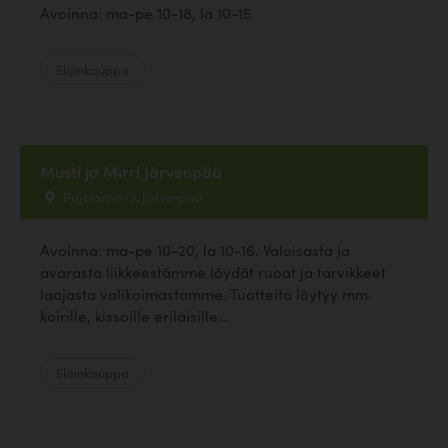
Avoinna: ma-pe 10-18, la 10-15
Eläinkauppa
Musti ja Mirri Järvenpää
Pajalantie 19, Järvenpää
Avoinna: ma-pe 10-20, la 10-16. Valoisasta ja
avarasta liikkeestämme löydät ruoat ja tarvikkeet
laajasta valikoimastamme. Tuotteita löytyy mm.
koirille, kissoille erilaisille...
Eläinkauppa