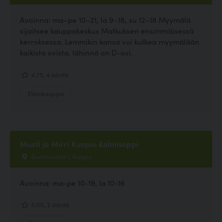
Avoinna: ma–pe 10–21, la 9–18, su 12–18 Myymälä
sijaitsee kauppakeskus Matkuksen ensimmäisessä
kerroksessa. Lemmikin kansa voi kulkea myymälään
kaikista ovista, lähinnä on D-ovi.
4.75, 4 ääntä
Eläinkauppa
Musti ja Mirri Kuopio Kolmisoppi
Suvannontie 1, Kuopio
Avoinna: ma-pe 10-19, la 10-16
5.00, 2 ääntä