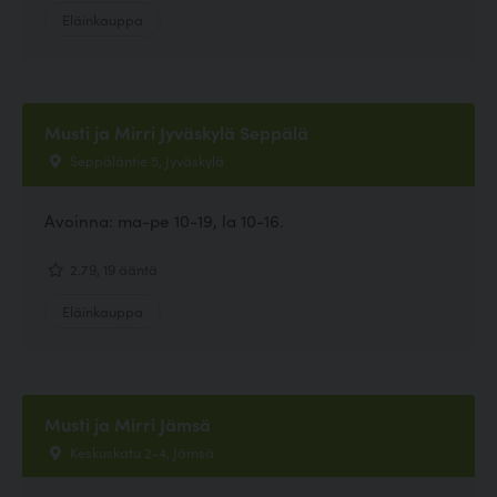
Eläinkauppa
Musti ja Mirri Jyväskylä Seppälä
Seppäläntie 5, Jyväskylä
Avoinna: ma-pe 10-19, la 10-16.
2.79, 19 ääntä
Eläinkauppa
Musti ja Mirri Jämsä
Keskuskatu 2-4, Jämsä