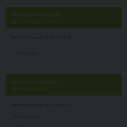
Musti ja Mirri Kempele
Zeppeliinintie 1-2, Kempele
Avoinna: ma-pe 10-18, la 10-16.
Eläinkauppa
Musti ja Mirri Kiiminki
Terveystie 6, Oulu
Avoinna: ma-pe 10-18, la 10-14
3.33, 3 ääntä