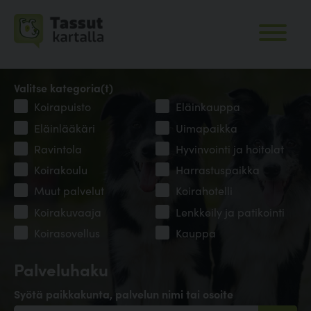
Valitse kategoria(t)
Koirapuisto
Eläinkauppa
Eläinlääkäri
Uimapaikka
Ravintola
Hyvinvointi ja hoitolat
Koirakoulu
Harrastuspaikka
Muut palvelut
Koirahotelli
Koirakuvaaja
Lenkkeily ja patikointi
Koirasovellus
Kauppa
Palveluhaku
Syötä paikkakunta, palvelun nimi tai osoite