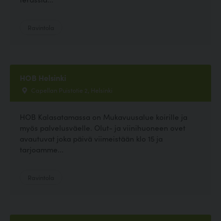
Ravintola
HOB Helsinki
Capellan Puistotie 2, Helsinki
HOB Kalasatamassa on Mukavuusalue koirille ja
myös palvelusväelle. Olut- ja viinihuoneen ovet
avautuvat joka päivä viimeistään klo 15 ja
tarjoamme...
Ravintola