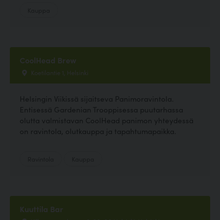
Kauppa
CoolHead Brew
Koetilantie 1, Helsinki
Helsingin Viikissä sijaitseva Panimoravintola.
Entisessä Gardenian Trooppisessa puutarhassa
olutta valmistavan CoolHead panimon yhteydessä
on ravintola, olutkauppa ja tapahtumapaikka.
Ravintola
Kauppa
Kuuttila Bar