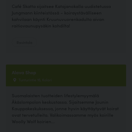
Café Skatta sijaitsee Katajanokalla uudistetussa
Jungmann kiinteistössä – koiraystävälliseen
kahvilaan käynti Kruunuvuorenkadulta aivan
raitiovaunupysäkin kohdilta!
Ravintola
Alava Shop
Tunturintie 16, Kolari
Suomalaisten tuotteiden lifestylemyymälä
Äkäslompolon keskustassa. Sijaitsemme Jounin
Kauppakeskuksessa, jonne hyvin käyttäytyvät koirat
ovat tervetulleita. Valikoimassamme myös koirille
Woolly Wolf koirien...