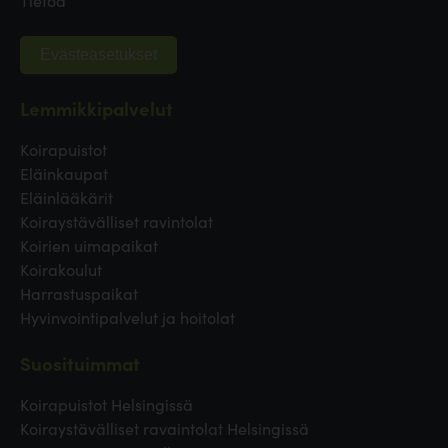
Evästeasetukset
Lemmikkipalvelut
Koirapuistot
Eläinkaupat
Eläinlääkärit
Koiraystävälliset ravintolat
Koirien uimapaikat
Koirakoulut
Harrastuspaikat
Hyvinvointipalvelut ja hoitolat
Suosituimmat
Koirapuistot Helsingissä
Koiraystävälliset ravaintolat Helsingissä