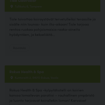
Tisle Gastrobar
Tullikatu 6, Tampere
Tisle toivottaa koiraystävät tervetulleiksi terassille ja
sisälle niin lounas- kuin ilta-aikaan! Tisle tarjoaa
rentoa ruokaa pohjoismaisia raaka-aineita
hyödyntäen, ja kekseliäitä...
Ravintola
Rokua Health & Spa
Kuntoraitti 2, 91670 Rokua, Vaala
Rokua Health & Spa -kylpylähotelli on koirien
kanssa lomailevan paratiisi – rauhallinen ympäristö
ja luonto tarjoavat koirallekin loman! Karvaiset