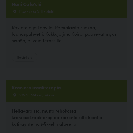
Hani Cafe'chi
Liisankatu 3, Helsinki
Ravintola ja kahvila. Persialaista ruokaa,
lounaspuhvetti. Kakkuja jne. Koirat pääsevät myös
sisään, ei vain terassille.
Ravintola
Kraniosakraaliterapia
50970 Mikkeli, Mikkeli
Hellävaraista, mutta tehokasta
kraniosakraaliterapiaa kaikenlaisille koirille
kotikäynteinä Mikkelin alueella.