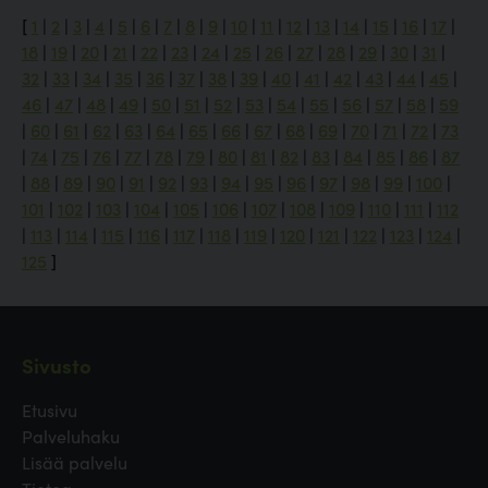
[
1
|
2
|
3
|
4
|
5
|
6
|
7
|
8
|
9
|
10
|
11
|
12
|
13
|
14
|
15
|
16
|
17
|
18
|
19
|
20
|
21
|
22
|
23
|
24
|
25
|
26
|
27
|
28
|
29
|
30
|
31
|
32
|
33
|
34
|
35
|
36
|
37
|
38
|
39
|
40
|
41
|
42
|
43
|
44
|
45
|
46
|
47
|
48
|
49
|
50
|
51
|
52
|
53
|
54
|
55
|
56
|
57
|
58
|
59
|
60
|
61
|
62
|
63
|
64
|
65
|
66
|
67
|
68
|
69
|
70
|
71
|
72
|
73
|
74
|
75
|
76
|
77
|
78
|
79
|
80
|
81
|
82
|
83
|
84
|
85
|
86
|
87
|
88
|
89
|
90
|
91
|
92
|
93
|
94
|
95
|
96
|
97
|
98
|
99
|
100
|
101
|
102
|
103
|
104
|
105
|
106
|
107
|
108
|
109
|
110
|
111
|
112
|
113
|
114
|
115
|
116
|
117
|
118
|
119
|
120
|
121
|
122
|
123
|
124
|
125
]
Sivusto
Etusivu
Palveluhaku
Lisää palvelu
Tietoa