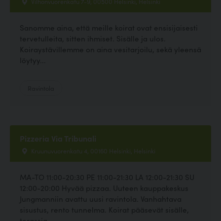
Vilhonvuorenkatu 7-9, 00500 Helsinki, Helsinki
Sanomme aina, että meille koirat ovat ensisijaisesti
tervetulleita, sitten ihmiset. Sisälle ja ulos.
Koiraystävillemme on aina vesitarjoilu, sekä yleensä
löytyy...
Ravintola
Pizzeria Via Tribunali
Kruunuvuorenkatu 4, 00160 Helsinki, Helsinki
MA-TO 11:00-20:30 PE 11:00-21:30 LA 12:00-21:30 SU
12:00-20:00 Hyvää pizzaa. Uuteen kauppakeskus
Jungmanniin avattu uusi ravintola. Vanhahtava
sisustus, rento tunnelma. Koirat pääsevät sisälle,
terassia...