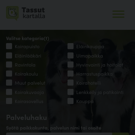
Valitse kategoria(t)
Koirapuisto
Eläinkauppa
Eläinlääkäri
Uimapaikka
Ravintola
Hyvinvointi ja hoitolat
Koirakoulu
Harrastuspaikka
Muut palvelut
Koirahotelli
Koirakuvaaja
Lenkkeily ja patikointi
Koirasovellus
Kauppa
Palveluhaku
Syötä paikkakunta, palvelun nimi tai osoite