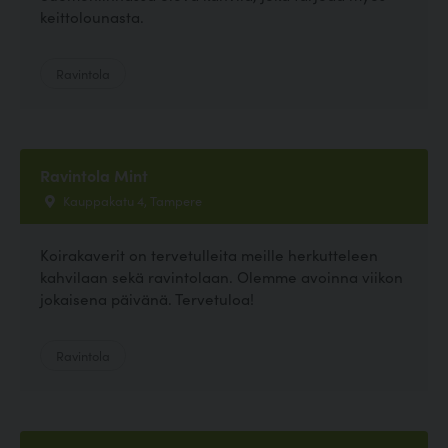
keittolounasta.
Ravintola
Ravintola Mint
Kauppakatu 4, Tampere
Koirakaverit on tervetulleita meille herkutteleen
kahvilaan sekä ravintolaan. Olemme avoinna viikon
jokaisena päivänä. Tervetuloa!
Ravintola