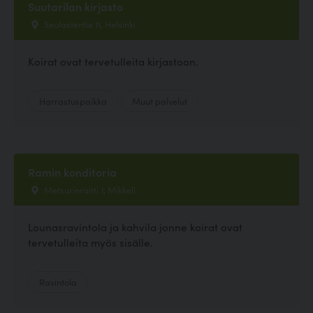
Suutarilan kirjasto
Seulastentie 11, Helsinki
Koirat ovat tervetulleita kirjastoon.
Harrastuspaikka
Muut palvelut
Ramin konditoria
Metsurinraitti 1, Mikkeli
Lounasravintola ja kahvila jonne koirat ovat
tervetulleita myös sisälle.
Ravintola