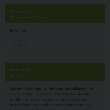
Seksico tacos
Laivurinkatu 10, Helsinki
Ravintola.
Ravintola
Koirantahti
, Loviisa
Koirantahti tarjoaa koirahierontaa kotikäynteinä
Loviisan lähialueilla ja Porvoossa kaikenlaisille
koirille - erityisesti rescuekoirat ja arkatassut
huomioiden. Koirantahdin perusajatuksena on
toimia koiralähtöisesti,...