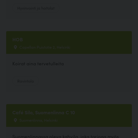
Hyvinvointi ja hoitolat
HOB
Capellan Puistotie 2, Helsinki
Koirat aina tervetulleita
Ravintola
Café Silo, Suomenlinna C 10
Suomenlinna, Helsinki
Suomenlinnassa oleva kahvila, joka tarjoaa myös