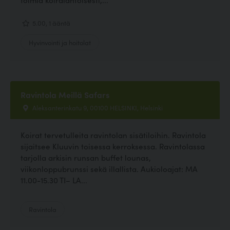
5.00, 1 ääntä
Hyvinvointi ja hoitolat
Ravintola Meillä Safars
Aleksanterinkatu 9, 00100 HELSINKI, Helsinki
Koirat tervetulleita ravintolan sisätiloihin. Ravintola
sijaitsee Kluuvin toisessa kerroksessa. Ravintolassa
tarjolla arkisin runsan buffet lounas,
viikonloppubrunssi sekä illallista. Aukioloajat: MA
11.00-15.30 TI– LA...
Ravintola