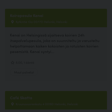
Koirapesula Kenai
Kytkintie 13a 00770 Helsinki, Helsinki
Kenai on Helsingissä sijaitseva koirien 24h
itsepalvelupesula, joka on suunniteltu ja varusteltu
helpottamaan kaiken kokoisten ja rotuisten koirien
pesemistä. Kenai syntyi...
5.00, 1 ääntä
Muut palvelut
Café Skatta
Kruunuvuorenkatu 4 00160 Helsinki, Helsinki