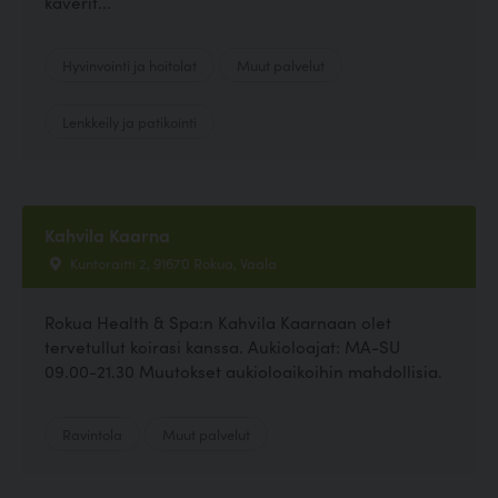
kaverit...
Hyvinvointi ja hoitolat
Muut palvelut
Lenkkeily ja patikointi
Kahvila Kaarna
Kuntoraitti 2, 91670 Rokua, Vaala
Rokua Health & Spa:n Kahvila Kaarnaan olet
tervetullut koirasi kanssa. Aukioloajat: MA-SU
09.00-21.30 Muutokset aukioloaikoihin mahdollisia.
Ravintola
Muut palvelut