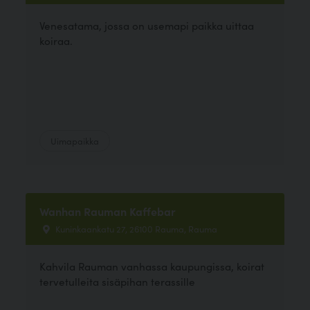
Venesatama, jossa on usemapi paikka uittaa
koiraa.
Uimapaikka
Wanhan Rauman Kaffebar
Kuninkaankatu 27, 26100 Rauma, Rauma
Kahvila Rauman vanhassa kaupungissa, koirat
tervetulleita sisäpihan terassille