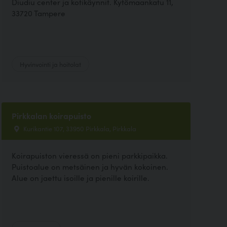
Diudiu center ja kotikäynnit. Kytömaankatu 11,
33720 Tampere
Hyvinvointi ja hoitolat
Pirkkalan koirapuisto
Kurikantie 107, 33950 Pirkkala, Pirkkala
Koirapuiston vieressä on pieni parkkipaikka.
Puistoalue on metsäinen ja hyvän kokoinen.
Alue on jaettu isoille ja pienille koirille.