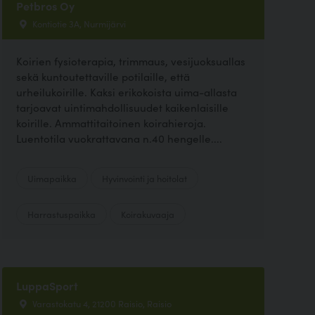
Petbros Oy
Kontiotie 3A, Nurmijärvi
Koirien fysioterapia, trimmaus, vesijuoksuallas
sekä kuntoutettaville potilaille, että
urheilukoirille. Kaksi erikokoista uima-allasta
tarjoavat uintimahdollisuudet kaikenlaisille
koirille. Ammattitaitoinen koirahieroja.
Luentotila vuokrattavana n.40 hengelle....
Uimapaikka
Hyvinvointi ja hoitolat
Harrastuspaikka
Koirakuvaaja
LuppaSport
Varastokatu 4, 21200 Raisio, Raisio