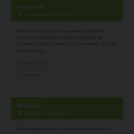
Villit ja viinit
Rautatienkatu 12, Tampere
Villit ja viinit on rento seurusteluravintola,
jonne voit pistäytyä viinille, drinksulle tai
oluelle ja syödä pienesti tai isomminkin. Koirat
tervetulleita...
5.00, 1 ääntä
Ravintola
Eläinlääkäri
Rynnäkkötie 1, Haapavesi
Eläinlääkäri klinikka. Puhelinaika arkisin 8.00-