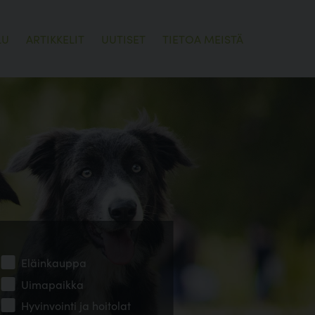
LU
ARTIKKELIT
UUTISET
TIETOA MEISTÄ
Eläinkauppa
Uimapaikka
Hyvinvointi ja hoitolat