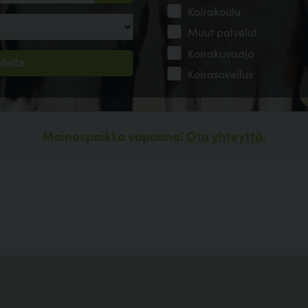
Koirakoulu
Muut palvelut
Koirakuvaaja
Koirasovellus
Mainospaikka vapaana!
Ota yhteyttä.