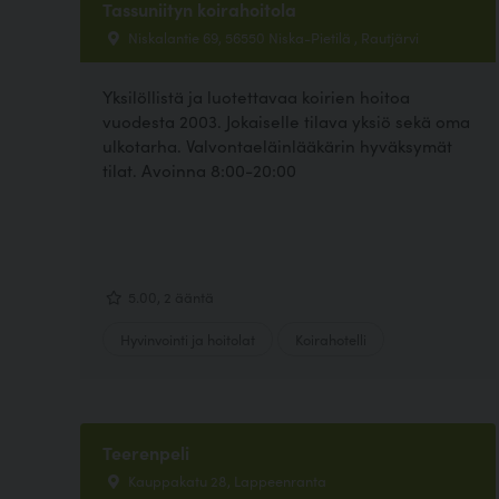
Tassuniityn koirahoitola
Niskalantie 69, 56550 Niska-Pietilä , Rautjärvi
Yksilöllistä ja luotettavaa koirien hoitoa
vuodesta 2003. Jokaiselle tilava yksiö sekä oma
ulkotarha. Valvontaeläinlääkärin hyväksymät
tilat. Avoinna 8:00-20:00
5.00, 2 ääntä
Hyvinvointi ja hoitolat
Koirahotelli
Teerenpeli
Kauppakatu 28, Lappeenranta