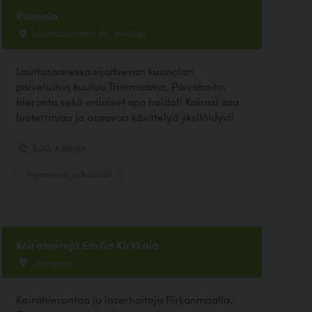
Kuonola
Lauttasaarentie 50 , Helsinki
Lauttasaaressa sijaitsevan kuonolan
palveluihin kuuluu Trimmaamo, Päivähoito,
hieronta sekä erilaiset spa hoidot! Koirasi saa
luotettavaa ja osaavaa käsittelyä yksilöidysti
5.00, 4 ääntä
Hyvinvointi ja hoitolat
Koirahieroja Emilia Kirkkala
, Tampere
Koirahierontaa ja laserhoitoja Pirkanmaalla.