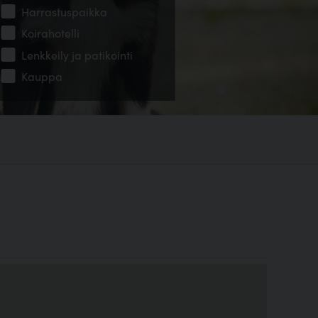
Harrastuspaikka
Koirahotelli
Lenkkeily ja patikointi
Kauppa