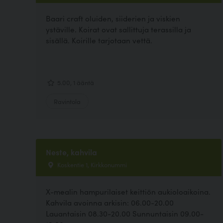
Baari craft oluiden, siiderien ja viskien
ystäville. Koirat ovat sallittuja terassilla ja
sisällä. Koirille tarjotaan vettä.
5.00, 1 ääntä
Ravintola
Neste, kahvila
Koskentie 1, Kirkkonummi
X-mealin hampurilaiset keittiön aukioloaikoina.
Kahvila avoinna arkisin: 06.00-20.00
Lauantaisin 08.30-20.00 Sunnuntaisin 09.00-