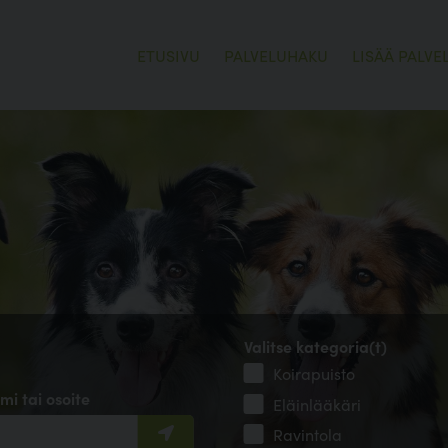
ETUSIVU
PALVELUHAKU
LISÄÄ PALVE
Valitse kategoria(t)
Koirapuisto
mi tai osoite
Eläinlääkäri
Ravintola