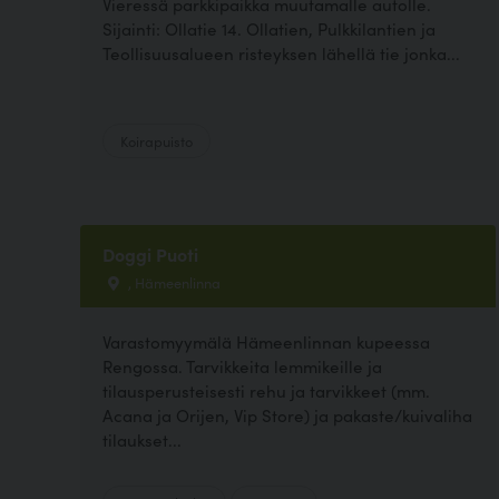
Vieressä parkkipaikka muutamalle autolle.
Sijainti: Ollatie 14. Ollatien, Pulkkilantien ja
Teollisuusalueen risteyksen lähellä tie jonka...
Koirapuisto
Doggi Puoti
, Hämeenlinna
Varastomyymälä Hämeenlinnan kupeessa
Rengossa. Tarvikkeita lemmikeille ja
tilausperusteisesti rehu ja tarvikkeet (mm.
Acana ja Orijen, Vip Store) ja pakaste/kuivaliha
tilaukset...