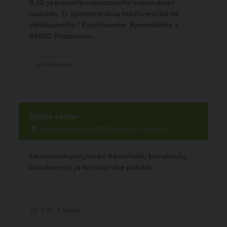
9.30 ja pieneläinvastaanotto sopimuksen
mukaan. Ei ajanvarauksia tekstiviestillä tai
sähköpostilla ! Käyntiosoite: Rynnäkkötie 1,
86600 Haapavesi...
Eläinlääkäri
Diudiu center
Kytömaankatu 11, 33720 Tampere, Tampere
Keinonurmipohjainen treenihalli, koirakoulu,
koirahieroja ja koiratarvike putiikki.
3.00, 2 ääntä