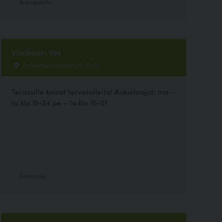
Koirapuisto
Viinibaari Vox
Pakkahuoneenkatu 8, Oulu
Terassille koirat tervetulleita! Aukioloajat: ma –
to klo 15-24 pe – la klo 15-01
Ravintola