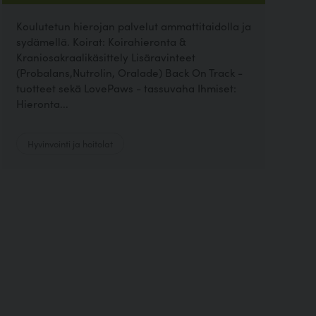
Koulutetun hierojan palvelut ammattitaidolla ja
sydämellä. Koirat: Koirahieronta &
Kraniosakraalikäsittely Lisäravinteet
(Probalans,Nutrolin, Oralade) Back On Track -
tuotteet sekä LovePaws - tassuvaha Ihmiset:
Hieronta...
Hyvinvointi ja hoitolat