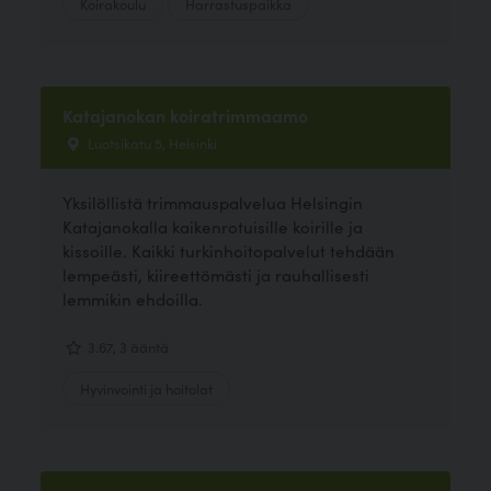
Koirakoulu
Harrastuspaikka
Katajanokan koiratrimmaamo
Luotsikatu 5, Helsinki
Yksilöllistä trimmauspalvelua Helsingin
Katajanokalla kaikenrotuisille koirille ja
kissoille. Kaikki turkinhoitopalvelut tehdään
lempeästi, kiireettömästi ja rauhallisesti
lemmikin ehdoilla.
3.67, 3 ääntä
Hyvinvointi ja hoitolat