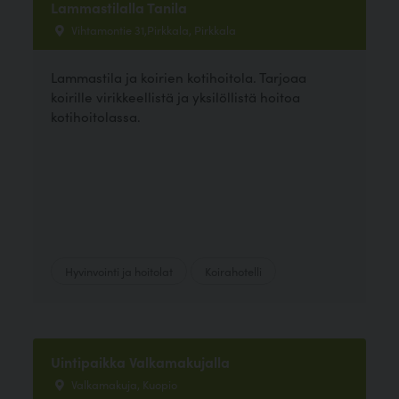
Lammastilalla Tanila
Vihtamontie 31,Pirkkala, Pirkkala
Lammastila ja koirien kotihoitola. Tarjoaa
koirille virikkeellistä ja yksilöllistä hoitoa
kotihoitolassa.
Hyvinvointi ja hoitolat
Koirahotelli
Uintipaikka Valkamakujalla
Valkamakuja, Kuopio