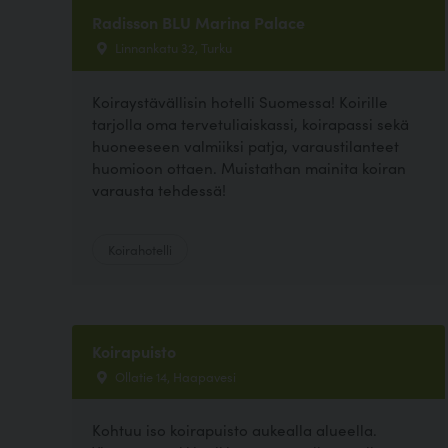
Radisson BLU Marina Palace
Linnankatu 32, Turku
Koiraystävällisin hotelli Suomessa! Koirille
tarjolla oma tervetuliaiskassi, koirapassi sekä
huoneeseen valmiiksi patja, varaustilanteet
huomioon ottaen. Muistathan mainita koiran
varausta tehdessä!
Koirahotelli
Koirapuisto
Ollatie 14, Haapavesi
Kohtuu iso koirapuisto aukealla alueella.