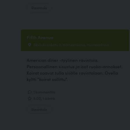
Ravintola
Fifth Avenue
Sibiliuksenkatu 2, Hämeenlinna, Hämeenlinna
American diner -tyylinen ravintola.
Persoonallinen sisustus ja isot ruoka-annokset.
Koirat saavat tulla sisälle ravintolaan. Ovella
kyltti "koirat sallittu".
1 kommenttia
5.00, 1 ääntä
Ravintola