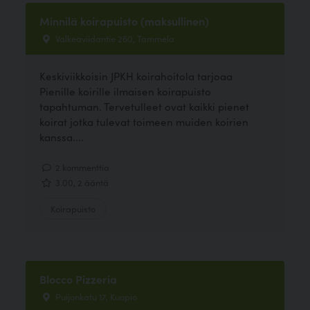
Minnilä koirapuisto (maksullinen)
Valkeaviidantie 260, Tammela
Keskiviikkoisin JPKH koirahoitola tarjoaa
Pienille koirille ilmaisen koirapuisto
tapahtuman. Tervetulleet ovat kaikki pienet
koirat jotka tulevat toimeen muiden koirien
kanssa....
2 kommenttia
3.00, 2 ääntä
Koirapuisto
Blocco Pizzeria
Puijonkatu 17, Kuopio