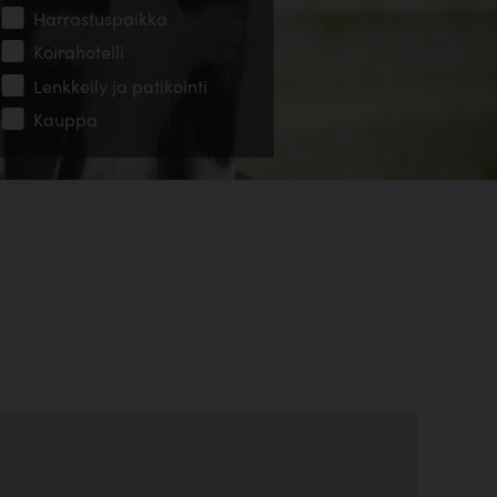
Harrastuspaikka
Koirahotelli
Lenkkeily ja patikointi
Kauppa