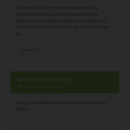
Ravintola Puotilan Kartano sekä kahvila-
leipämyymälä & pub Svenkka palvelevat
kaikkia hyvin käyttäviä kaksi- ja nelijalkaisia.
Terassille karvakaverit ovat aina tervetulleita
ja...
Ravintola
Koirapalvelu HuippuKunto
Vappulantie 246, Lohja
Koti- ja urheilukoirien hieronta sekä jumpat,
Dobo.