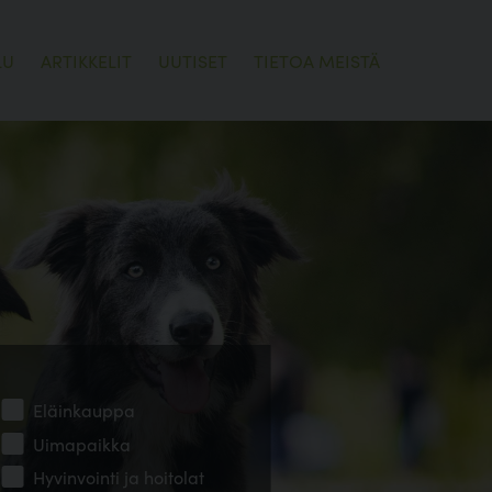
LU
ARTIKKELIT
UUTISET
TIETOA MEISTÄ
Eläinkauppa
Uimapaikka
Hyvinvointi ja hoitolat