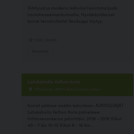
Viihtyisä ja moderni kahvila/ravintola/pubi
rautatieasemankulmalla. Hyväkäytöksiset
koirat tervetulleita! Vesikuppi löytyy.
5.00, 1 ääntä
Ravintola
Latukahvila Velhon kota
Ylläksentie, 95970 Äkäslompolo, Kolari
Koirat pääsee sisään kahvilaan. AUKIOLOAJAT
Latukahvila Velhon Kota palveleee
hiihtosesonkeina päivittäin: 2018 - 2019 Viikot
49 - 7 klo 10-15 Viikot 8 - 16 klo...