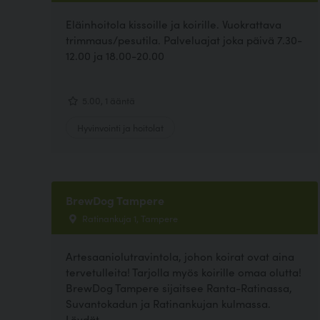
Eläinhoitola kissoille ja koirille. Vuokrattava
trimmaus/pesutila. Palveluajat joka päivä 7.30-
12.00 ja 18.00-20.00
5.00, 1 ääntä
Hyvinvointi ja hoitolat
BrewDog Tampere
Ratinankuja 1, Tampere
Artesaaniolutravintola, johon koirat ovat aina
tervetulleita! Tarjolla myös koirille omaa olutta!
BrewDog Tampere sijaitsee Ranta-Ratinassa,
Suvantokadun ja Ratinankujan kulmassa.
Löydät...