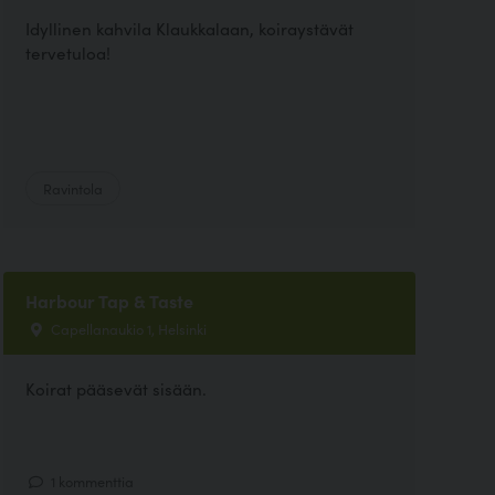
Idyllinen kahvila Klaukkalaan, koiraystävät
tervetuloa!
Ravintola
Harbour Tap & Taste
Capellanaukio 1, Helsinki
Koirat pääsevät sisään.
1 kommenttia