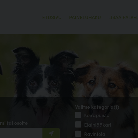
ETUSIVU
PALVELUHAKU
LISÄÄ PALVE
Valitse kategoria(t)
Koirapuisto
mi tai osoite
Eläinlääkäri
Ravintola