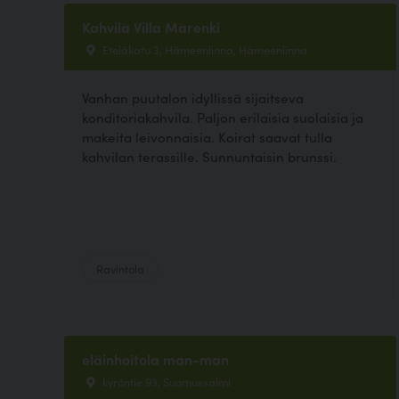
Kahvila Villa Marenki
Eteläkatu 3, Hämeenlinna, Hämeenlinna
Vanhan puutalon idyllissä sijaitseva
konditoriakahvila. Paljon erilaisia suolaisia ja
makeita leivonnaisia. Koirat saavat tulla
kahvilan terassille. Sunnuntaisin brunssi.
Ravintola
eläinhoitola man-man
kyröntie 93, Suomussalmi