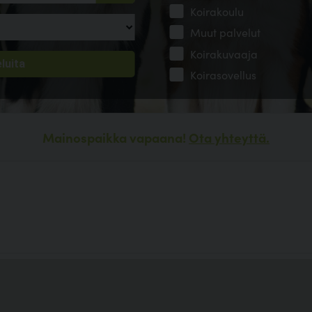
Koirakoulu
Muut palvelut
Koirakuvaaja
Koirasovellus
Mainospaikka vapaana!
Ota yhteyttä.