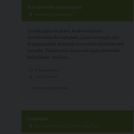
Koirahoitola LomaLuppa
Ohratie 23, Järvenpää
LomaLuppa on pieni, kodinomainen
koirahoitola/koirahotelli, jossa on myös yksi
toipilaspaikka erityistä huomioita tarvitsevalle
koiralle. Palveluihin kuuluvat myös lemmikin
kuljetukset, koirien...
10 kommenttia
3.40, 5 ääntä
Hyvinvointi ja hoitolat
Cup&pint
Humalistonkatu 17b, 20100 turku, Turku