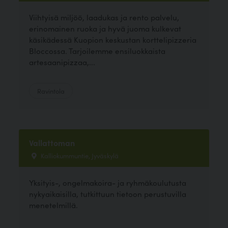
Viihtyisä miljöö, laadukas ja rento palvelu,
erinomainen ruoka ja hyvä juoma kulkevat
käsikädessä Kuopion keskustan korttelipizzeria
Bloccossa. Tarjoilemme ensiluokkaista
artesaanipizzaa,...
Ravintola
Vallattoman
Kalliokummuntie, Jyväskylä
Yksityis-, ongelmakoira- ja ryhmäkoulutusta
nykyaikaisilla, tutkittuun tietoon perustuvilla
menetelmillä.