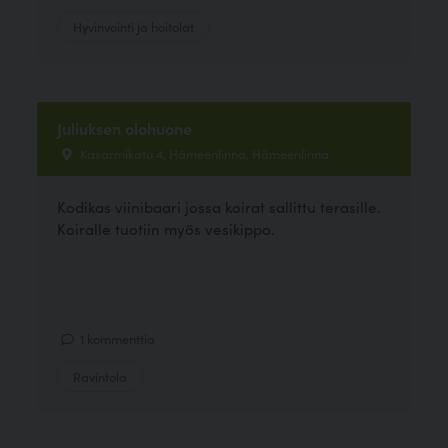
Hyvinvointi ja hoitolat
Juliuksen olohuone
Kasarmikatu 4, Hämeenlinna, Hämeenlinna
Kodikas viinibaari jossa koirat sallittu terasille.
Koiralle tuotiin myös vesikippo.
1 kommenttia
Ravintola