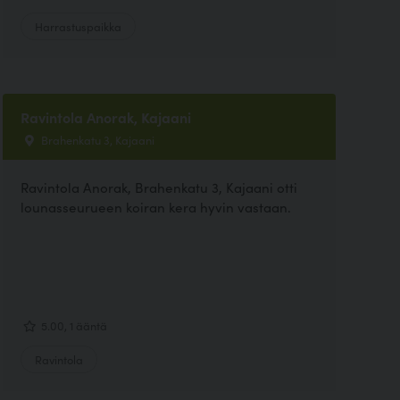
Harrastuspaikka
Ravintola Anorak, Kajaani
Brahenkatu 3, Kajaani
Ravintola Anorak, Brahenkatu 3, Kajaani otti
lounasseurueen koiran kera hyvin vastaan.
5.00, 1 ääntä
Ravintola