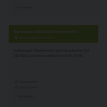
Koirapuisto
Nurmeksen eläinlääkärivastaanotto
Nurmeksenkatu 11, Nurmes
Aukioloajat: Vastaanotto ajanvarauksella: 013
330 8252 janvaraus arkisin klo 8.00-10.00
2 kommenttia
3.00, 2 ääntä
Eläinlääkäri