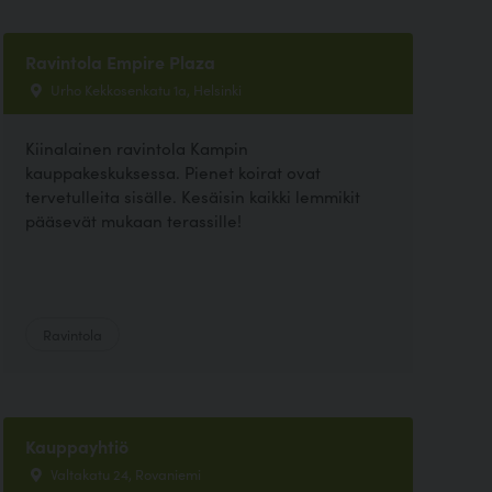
Ravintola Empire Plaza
Urho Kekkosenkatu 1a, Helsinki
Kiinalainen ravintola Kampin
kauppakeskuksessa. Pienet koirat ovat
tervetulleita sisälle. Kesäisin kaikki lemmikit
pääsevät mukaan terassille!
Ravintola
Kauppayhtiö
Valtakatu 24, Rovaniemi