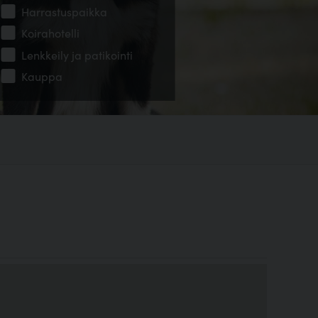
Harrastuspaikka
Koirahotelli
Lenkkeily ja patikointi
Kauppa