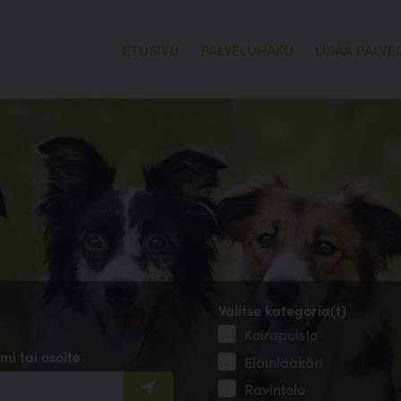
ETUSIVU
PALVELUHAKU
LISÄÄ PALVE
Valitse kategoria(t)
Koirapuisto
mi tai osoite
Eläinlääkäri
Ravintola