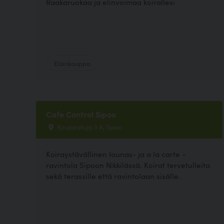
Raakaruokaa ja elinvoimaa koirallesi
Eläinkauppa
Cafe Control Sipoo
Kauppakuja 3 A, Sipoo
Koiraystävällinen lounas- ja a la carte -
ravintola Sipoon Nikkilässä. Koirat tervetulleita
sekä terassille että ravintolaan sisälle.