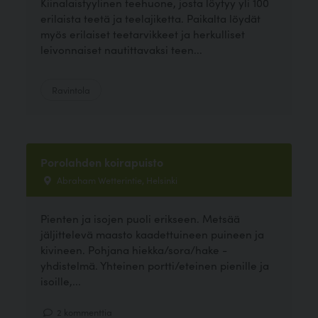
Kiinalaistyylinen teehuone, josta löytyy yli 100
erilaista teetä ja teelajiketta. Paikalta löydät
myös erilaiset teetarvikkeet ja herkulliset
leivonnaiset nautittavaksi teen...
Ravintola
Porolahden koirapuisto
Abraham Wetterintie, Helsinki
Pienten ja isojen puoli erikseen. Metsää
jäljittelevä maasto kaadettuineen puineen ja
kivineen. Pohjana hiekka/sora/hake -
yhdistelmä. Yhteinen portti/eteinen pienille ja
isoille,...
2 kommenttia