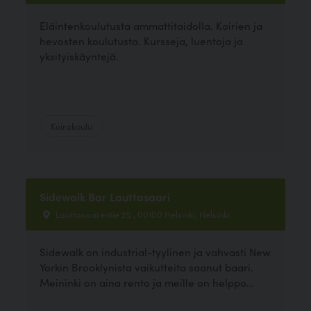
Eläintenkoulutusta ammattitaidolla. Koirien ja
hevosten koulutusta. Kursseja, luentoja ja
yksityiskäyntejä.
Koirakoulu
Sidewalk Bar Lauttasaari
Lauttasaarentie 25 , 00100 Helsinki, Helsinki
Sidewalk on industrial-tyylinen ja vahvasti New
Yorkin Brooklynista vaikutteita saanut baari.
Meininki on aina rento ja meille on helppo...