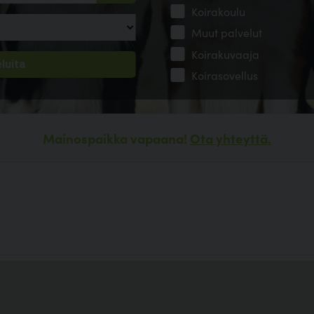
Koirakoulu
Muut palvelut
Koirakuvaaja
Koirasovellus
Mainospaikka vapaana!
Ota yhteyttä.