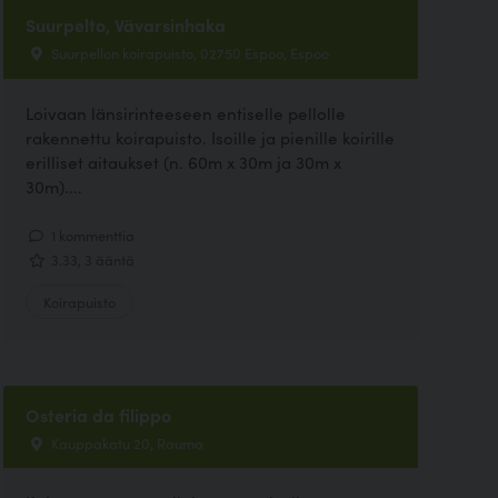
Suurpelto, Vävarsinhaka
Suurpellon koirapuisto, 02750 Espoo, Espoo
Loivaan länsirinteeseen entiselle pellolle
rakennettu koirapuisto. Isoille ja pienille koirille
erilliset aitaukset (n. 60m x 30m ja 30m x
30m)....
1 kommenttia
3.33, 3 ääntä
Koirapuisto
Osteria da filippo
Kauppakatu 20, Rauma