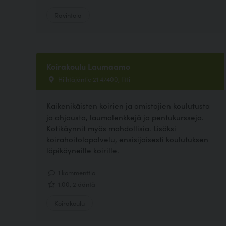
Ravintola
Koirakoulu Laumaamo
Hiihtäjäntie 21 47400, Iitti
Kaikenikäisten koirien ja omistajien koulutusta
ja ohjausta, laumalenkkejä ja pentukursseja.
Kotikäynnit myös mahdollisia. Lisäksi
koirahoitolapalvelu, ensisijaisesti koulutuksen
läpikäyneille koirille.
1 kommenttia
1.00, 2 ääntä
Koirakoulu