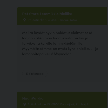
Pet Store Lemmikkieläinliike
Rautatienkatu 4, 48100 Kotka, Kotka
Meiltä löydät hyvin hoidetut eläimet sekä
laajan valikoiman laadukkaita ruokia ja
tarvikkeita kaikille lemmikkieläimille.
Myymälässämme on myös kynsienleikkuu- ja
lomahoitopalvelu! Myymälän...
Eläinkauppa
HaunPaikka
Äijön koulutie 43, 61850 Kauhajoki , Kauhajoki