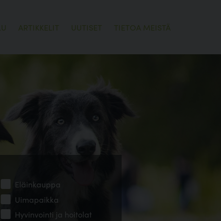
LU
ARTIKKELIT
UUTISET
TIETOA MEISTÄ
Eläinkauppa
Uimapaikka
Hyvinvointi ja hoitolat