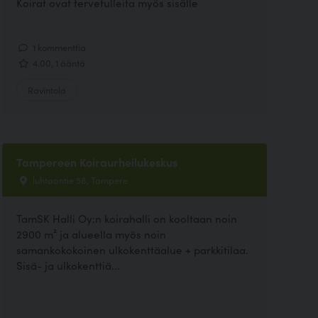
Koirat ovat tervetulleita myös sisälle
1 kommenttia
4.00, 1 ääntä
Ravintola
Tampereen Koiraurheilukeskus
luhtaantie 58, Tampere
TamSK Halli Oy:n koirahalli on kooltaan noin
2900 m² ja alueella myös noin
samankokokoinen ulkokenttäalue + parkkitilaa.
Sisä- ja ulkokenttiä...