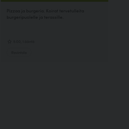
Pizzaa ja burgeria. Koirat tervetulleita
burgeripuolelle ja terassille.
5.00, 1 ääntä
Ravintola