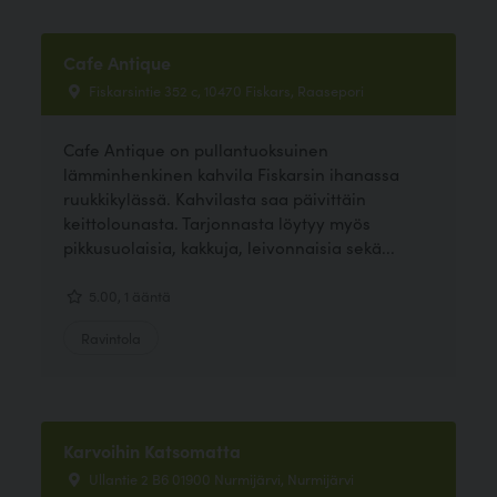
Cafe Antique
Fiskarsintie 352 c, 10470 Fiskars, Raasepori
Cafe Antique on pullantuoksuinen
lämminhenkinen kahvila Fiskarsin ihanassa
ruukkikylässä. Kahvilasta saa päivittäin
keittolounasta. Tarjonnasta löytyy myös
pikkusuolaisia, kakkuja, leivonnaisia sekä...
5.00, 1 ääntä
Ravintola
Karvoihin Katsomatta
Ullantie 2 B6 01900 Nurmijärvi, Nurmijärvi