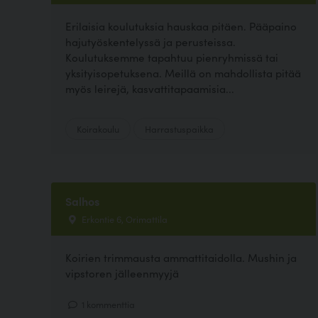
Erilaisia koulutuksia hauskaa pitäen. Pääpaino
hajutyöskentelyssä ja perusteissa.
Koulutuksemme tapahtuu pienryhmissä tai
yksityisopetuksena. Meillä on mahdollista pitää
myös leirejä, kasvattitapaamisia...
Koirakoulu
Harrastuspaikka
Salhos
Erkontie 6, Orimattila
Koirien trimmausta ammattitaidolla. Mushin ja
vipstoren jälleenmyyjä
1 kommenttia