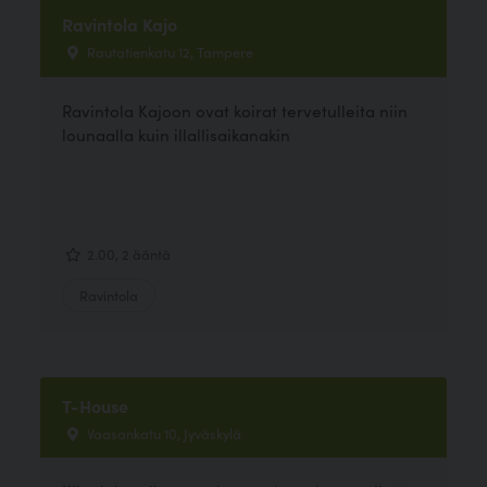
Ravintola Kajo
Rautatienkatu 12, Tampere
Ravintola Kajoon ovat koirat tervetulleita niin
lounaalla kuin illallisaikanakin
2.00, 2 ääntä
Ravintola
T-House
Vaasankatu 10, Jyväskylä