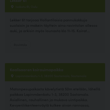
Lekker 61
Isokatu 61, Oulu
Lekker 61 tarjoaa Hollantilaisia pannukakkuja
suolaisin ja makein täyttein aina ravintolan ollessa
auki, ja arkisin myös lounasta klo 11-15. Koirat...
Ravintola
Kaalisaaren koirauimapaikka
Lapinmäenkatu 1-3, 38200 Sastamala, Sastamala
Matonpesupaikasta kävelytietä 50m etelään, lähellä
paikkaa Lapinmäenkatu 1-3, 38200 Sastamala.
Asiallinen, rauhallinen ja mukava uintipaikka.
Kevyenliikenteenväylä kulkee aivan rannassa,