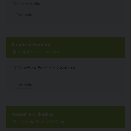
1 kommenttia
Ravintola
Kotipizza Naantali
Alppilankatu 2, Naantali
Tällä palvelulla ei ole kuvausta.
Ravintola
Vaasan Eläinkeskus
Pitkäkatu 28-30 VAASA , Vaasa