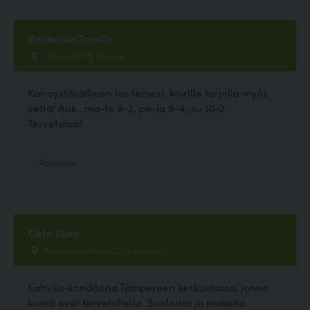
Ravintola Torello
Tikkuraitti 15, Vantaa
Koiraystävällinen iso terassi, koirille tarjolla myös
vettä! Auk.: ma-to 9-2, pe-la 9-4, su 10-2.
Tervetuloa!
Ravintola
Cafe Koko
Aleksanterinkatu 28, Tampere
Kahvila-konditoria Tampereen keskustassa, jonne
koirat ovat tervetulleita. Suolaisia ja makeita