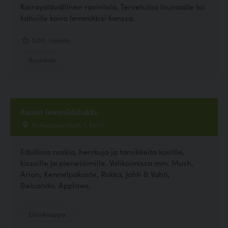
Koiraystävällinen ravintola. Tervetuloa lounaalle tai
kahville koira lemmikkisi kanssa.
5.00, 1 ääntä
Ravintola
Kemin lemmikkitukku
Keskuspuistokatu 1, Kemi
Edullisia ruokia, herrkuja ja tarvikkeita koirille,
kissoille ja pieneläimille. Valikoimissa mm. Mush,
Arion, Kennelpakaste, Rokka, Jahti & Vahti,
Belcando, Applaws.
Eläinkauppa