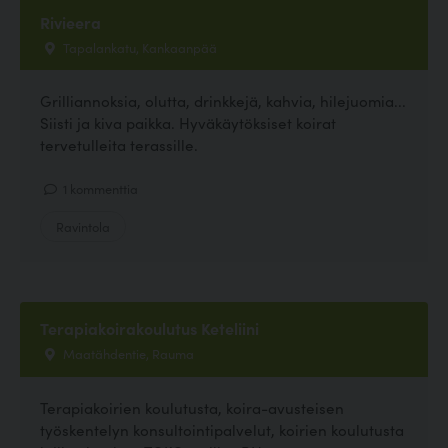
Rivieera
Tapalankatu, Kankaanpää
Grilliannoksia, olutta, drinkkejä, kahvia, hilejuomia...
Siisti ja kiva paikka. Hyväkäytöksiset koirat
tervetulleita terassille.
1 kommenttia
Ravintola
Terapiakoirakoulutus Keteliini
Maatähdentie, Rauma
Terapiakoirien koulutusta, koira-avusteisen
työskentelyn konsultointipalvelut, koirien koulutusta