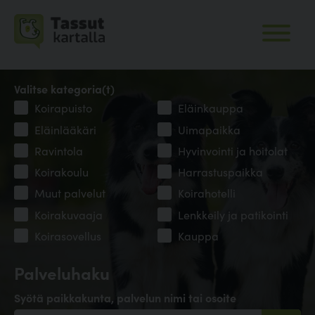
Valitse kategoria(t)
Koirapuisto
Eläinkauppa
Eläinlääkäri
Uimapaikka
Ravintola
Hyvinvointi ja hoitolat
Koirakoulu
Harrastuspaikka
Muut palvelut
Koirahotelli
Koirakuvaaja
Lenkkeily ja patikointi
Koirasovellus
Kauppa
Palveluhaku
Syötä paikkakunta, palvelun nimi tai osoite