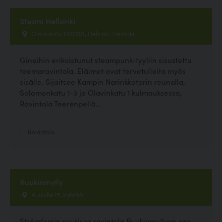
Steam Hellsinki
Olavinkatu 1 00100, Helsinki, Helsinki
Gineihin erikoistunut steampunk-tyyliin sisustettu
teemaravintola. Eläimet ovat tervetulleita myös
sisälle. Sijaitsee Kampin Narinkkatorin reunalla,
Salomonkatu 1-3 ja Olavinkatu 1 kulmauksessa,
Ravintola Teerenpeliä...
Ravintola
Ruukinmylly
Ruukille 15, Pyhtää
Strömforsin ruukissa ravintola Ruukinmyllyyn saa