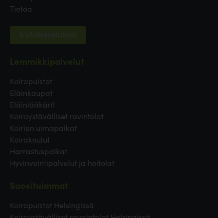
Tietoa
Evästeasetukset
Lemmikkipalvelut
Koirapuistot
Eläinkaupat
Eläinlääkärit
Koiraystävälliset ravintolat
Koirien uimapaikat
Koirakoulut
Harrastuspaikat
Hyvinvointipalvelut ja hoitolat
Suosituimmat
Koirapuistot Helsingissä
Koiraystävälliset ravaintolat Helsingissä