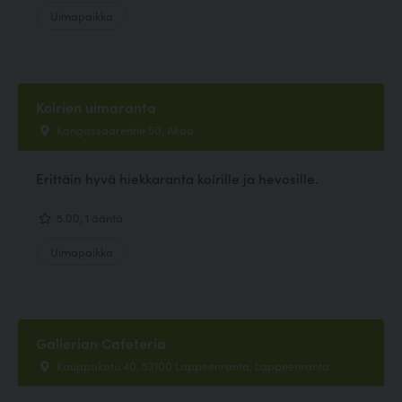
Uimapaikka
Koirien uimaranta
Kangassaarentie 50, Akaa
Erittäin hyvä hiekkaranta koírille ja hevosille.
5.00, 1 ääntä
Uimapaikka
Gallerian Cafeteria
Kauppakatu 40, 53100 Lappeenranta, Lappeenranta