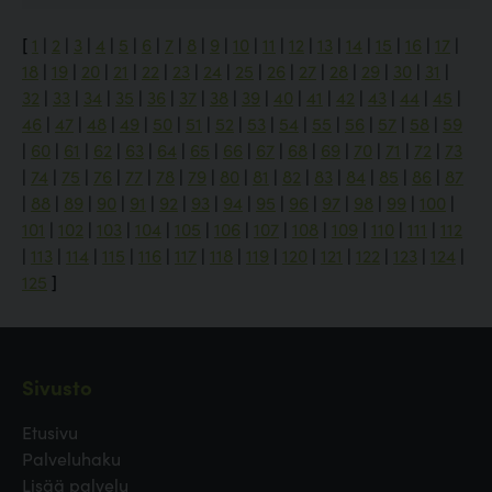
[
1
|
2
|
3
|
4
|
5
|
6
|
7
|
8
|
9
|
10
|
11
|
12
|
13
|
14
|
15
|
16
|
17
|
18
|
19
|
20
|
21
|
22
|
23
|
24
|
25
|
26
|
27
|
28
|
29
|
30
|
31
|
32
|
33
|
34
|
35
|
36
|
37
|
38
|
39
|
40
|
41
|
42
|
43
|
44
|
45
|
46
|
47
|
48
|
49
|
50
|
51
|
52
|
53
|
54
|
55
|
56
|
57
|
58
|
59
|
60
|
61
|
62
|
63
|
64
|
65
|
66
|
67
|
68
|
69
|
70
|
71
|
72
|
73
|
74
|
75
|
76
|
77
|
78
|
79
|
80
|
81
|
82
|
83
|
84
|
85
|
86
|
87
|
88
|
89
|
90
|
91
|
92
|
93
|
94
|
95
|
96
|
97
|
98
|
99
|
100
|
101
|
102
|
103
|
104
|
105
|
106
|
107
|
108
|
109
|
110
|
111
|
112
|
113
|
114
|
115
|
116
|
117
|
118
|
119
|
120
|
121
|
122
|
123
|
124
|
125
]
Sivusto
Etusivu
Palveluhaku
Lisää palvelu