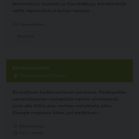
leivonnaisia, lounasta ja tilauskakkuja; koirakaverille
vettä, rapsutuksia ja koiran namuja....
3 kommenttia
Ravintola
Koirauimaranta
Päivärannantie 10, Kuopio
Rauhallinen hiekkarantainen poukama. Parkkipaikka
varastokirjaston vastapäätä metsän siimeksessä,
josta alle 500m alas rantaan metsätietä pitkin.
(Google mapsissa lukee just parkkiksen...
6 kommenttia
3.57, 7 ääntä