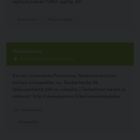
lajikoulutukset TOKO, agility, BH
Koirakoulu
Muut palvelut
Haukkuhelmi
Naskarlantie 1, Paimio, Paimio
Koirien uimaranta Paimiossa. Naskarlanpuiston
koirien uimapaikka, os. Naskarlantie 59.
(Valkojantieltä 590 m, oikealla.) Tarkemmat tiedot ja
säännöt: http://www.paimio.fi/koirienuimapaikka
1 kommenttia
Uimapaikka