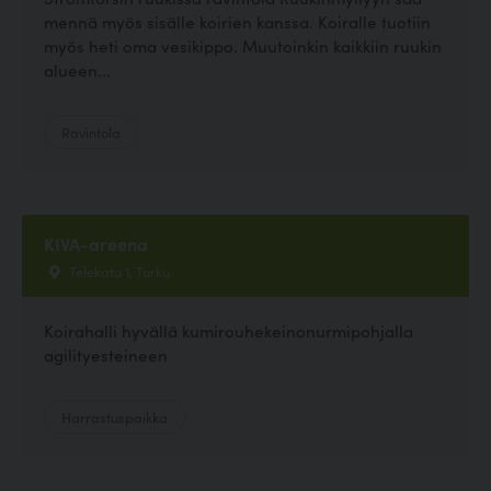
mennä myös sisälle koirien kanssa. Koiralle tuotiin
myös heti oma vesikippo. Muutoinkin kaikkiin ruukin
alueen...
Ravintola
KIVA-areena
Telekatu 1, Turku
Koirahalli hyvällä kumirouhekeinonurmipohjalla
agilityesteineen
Harrastuspaikka