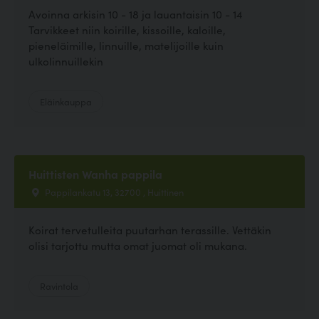
Avoinna arkisin 10 - 18 ja lauantaisin 10 - 14
Tarvikkeet niin koirille, kissoille, kaloille,
pieneläimille, linnuille, matelijoille kuin
ulkolinnuillekin
Eläinkauppa
Huittisten Wanha pappila
Pappilankatu 13, 32700 , Huittinen
Koirat tervetulleita puutarhan terassille. Vettäkin
olisi tarjottu mutta omat juomat oli mukana.
Ravintola