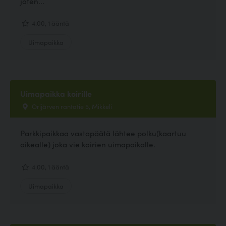
joten...
4.00, 1 ääntä
Uimapaikka
Uimapaikka koirille
Orijärven rantatie 5, Mikkeli
Parkkipaikkaa vastapäätä lähtee polku(kaartuu
oikealle) joka vie koirien uimapaikalle.
4.00, 1 ääntä
Uimapaikka