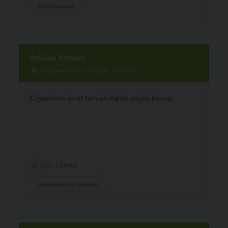
Eläinkauppa
Vallilan kirjasto
Päijänteentie 5, Helsinki, Helsinki
Kirjastoon ovat tervetulleita myös koirat.
1.00, 1 ääntä
Hyvinvointi ja hoitolat