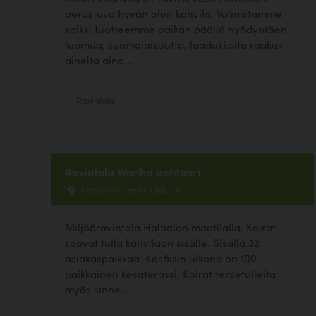
perustuva hyvän olon kahvila. Valmistamme
kaikki tuotteemme paikan päällä hyödyntäen
luomua, suomalaisuutta, laadukkaita raaka-
aineita aina...
Ravintola
Ravintola Wanha pehtoori
Laamannintie 17, Helsinki
Miljööravintola Haltialan maatilalla. Koirat
saavat tulla kahvilaan sisälle. Sisällä 32
asiakaspaikkaa. Kesäisin ulkona on 100
paikkainen kesäterassi. Koirat tervetulleita
myös sinne....