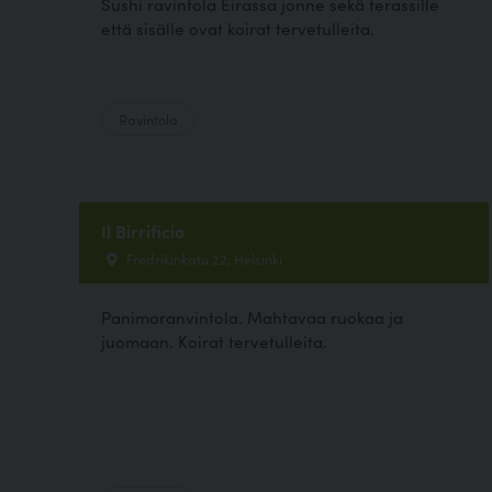
Sushi ravintola Eirassa jonne sekä terassille
että sisälle ovat koirat tervetulleita.
Ravintola
Il Birrificio
Fredrikinkatu 22, Helsinki
Panimoranvintola. Mahtavaa ruokaa ja
juomaan. Koirat tervetulleita.