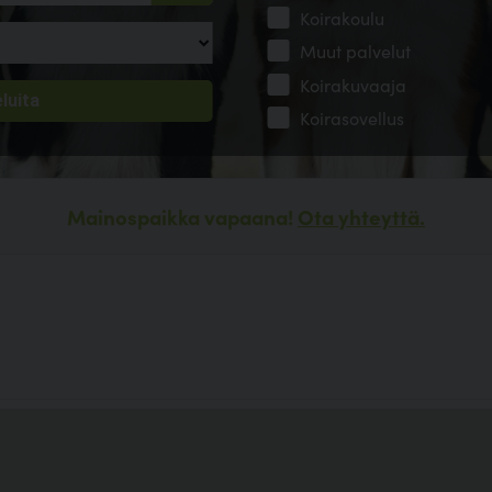
Koirakoulu
Muut palvelut
Koirakuvaaja
Koirasovellus
Mainospaikka vapaana!
Ota yhteyttä.