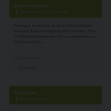
Koirien uimaranta
Skräbbölentie, Parainen, Parainen
Parainen, Skräbböle: Gullkrona Kryssarklubin
vieressä. Kulku kävelytietä pitkin rantaan. Auto
on jätettävä kauemmas. Koirien uimapaikka on
kyltillä osoitettu. ...
3 kommenttia
Uimapaikka
Pikku Hukka
Kettutie 3, Helsinki