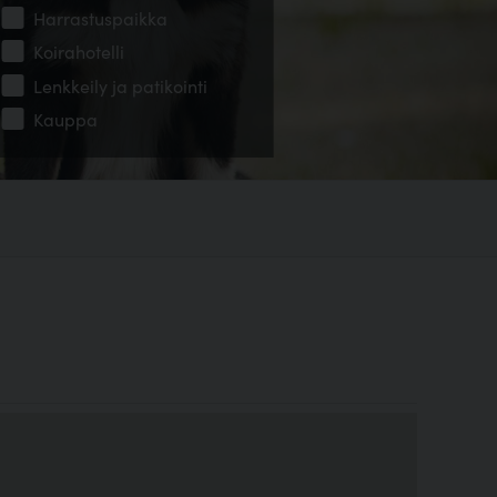
Harrastuspaikka
Koirahotelli
Lenkkeily ja patikointi
Kauppa