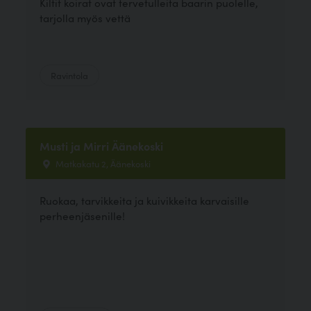
Kiltit koirat ovat tervetulleita baarin puolelle,
tarjolla myös vettä
Ravintola
Musti ja Mirri Äänekoski
Matkakatu 2, Äänekoski
Ruokaa, tarvikkeita ja kuivikkeita karvaisille
perheenjäsenille!