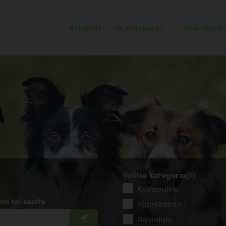
ETUSIVU
PALVELUHAKU
LISÄÄ PALVE
Valitse kategoria(t)
Koirapuisto
mi tai osoite
Eläinlääkäri
Ravintola