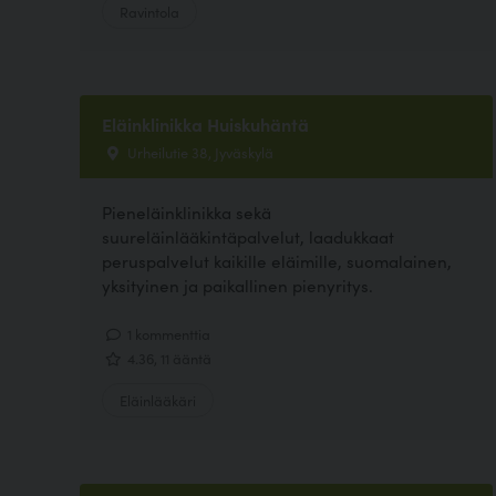
Ravintola
Eläinklinikka Huiskuhäntä
Urheilutie 38, Jyväskylä
Pieneläinklinikka sekä
suureläinlääkintäpalvelut, laadukkaat
peruspalvelut kaikille eläimille, suomalainen,
yksityinen ja paikallinen pienyritys.
1 kommenttia
4.36, 11 ääntä
Eläinlääkäri