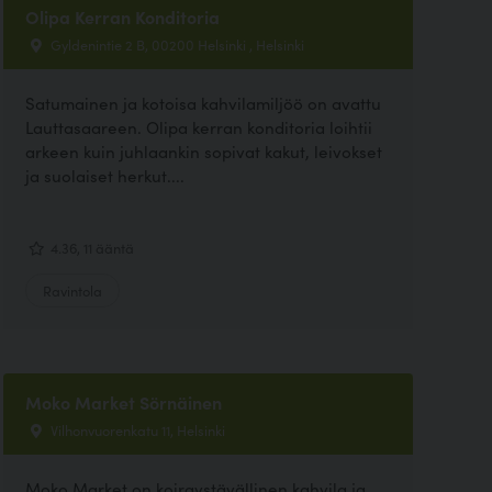
Olipa Kerran Konditoria
Gyldenintie 2 B, 00200 Helsinki , Helsinki
Satumainen ja kotoisa kahvilamiljöö on avattu
Lauttasaareen. Olipa kerran konditoria loihtii
arkeen kuin juhlaankin sopivat kakut, leivokset
ja suolaiset herkut....
4.36, 11 ääntä
Ravintola
Moko Market Sörnäinen
Vilhonvuorenkatu 11, Helsinki
Moko Market on koiraystävällinen kahvila ja