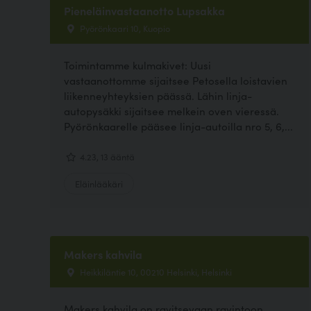
Pieneläinvastaanotto Lupsakka
Pyörönkaari 10, Kuopio
Toimintamme kulmakivet: Uusi
vastaanottomme sijaitsee Petosella loistavien
liikenneyhteyksien päässä. Lähin linja-
autopysäkki sijaitsee melkein oven vieressä.
Pyörönkaarelle pääsee linja-autoilla nro 5, 6,...
4.23, 13 ääntä
Eläinlääkäri
Makers kahvila
Heikkiläntie 10, 00210 Helsinki, Helsinki
Makers kahvila on ravitsevaan ravintoon