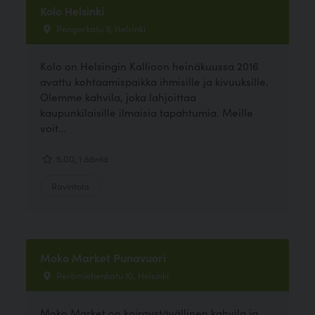
Kolo Helsinki
Pengerkatu 9, Helsinki
Kolo on Helsingin Kallioon heinäkuussa 2016
avattu kohtaamispaikka ihmisille ja kivuuksille.
Olemme kahvila, joka lahjoittaa
kaupunkilaisille ilmaisia tapahtumia. Meille
voit...
5.00, 1 ääntä
Ravintola
Moko Market Punavuori
Perämiehenkatu 10, Helsinki
Moko Market on koiraystävällinen kahvila ja