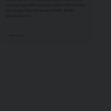
sisustusmyymälä. Lounaat arkisin klo 11-14 (tai
niin kauan kuin murkinaa riittää). Kaikki
annokset voit...
Ravintola