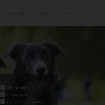
LU
ARTIKKELIT
UUTISET
TIETOA MEISTÄ
Eläinkauppa
Uimapaikka
Hyvinvointi ja hoitolat