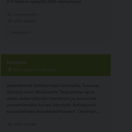
ST1 takana syksyllä 2016 valmistunut.
3 kommenttia
4.00, 4 ääntä
Koirapuisto
Moppela
Salo, Turku, Loimaa, Salo
Järjestämme kotikäyntejä Loimaalla, Turussa,
Salossa sekä lähialueilla. Tarjoamme apua
arjen askarruttaviin tilanteisiin ja autamme
ymmärtämään koirasi käytöstä. Kotikäynnit
suunnitellaan koirakkokohtaisesti. Omistaja...
4.00, 4 ääntä