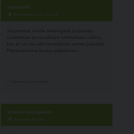
Tassuvahti
Särkiniementie 10, Helsinki
Tarjoamme sinulle Helsingissä joustavan,
luotettavan ja turvallisen vaihtoehdon silloin,
kun et voi itse olla lemmikkiäsi varten paikalla!
Palveluihimme kuuluu paikallinen...
Hyvinvointi ja hoitolat
Vihannin koirapuisto
Verstastie, Raahe