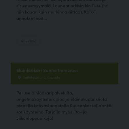
sisustusmyymälä. Lounaat arkisin klo 11-14 (tai
niin kauan kuin murkinaa riittää). Kaikki
annokset voit...
Ravintola
Eläinlääkäri Sanna Immonen
Vaihdekatu 12, Kouvola
Peruseläinlääkäripalveluita,
ongelmakäytösterapiaa ja eläinakupunktiota
pienellä kotivastaanotolla Kuusankoskella sekä
kotikäynteinä. Tarjolla myös ilta- ja
viikonloppuaikoja!