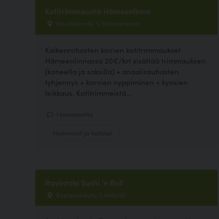
Kotitrimmausta Hämeenlinna
Harakkamäki 5, Hämeenlinna
Kaikenrotuisten koirien kotitrimmaukset
Hämeenlinnassa 20€/krt sisältää trimmauksen
(koneella ja saksilla) + anaalirauhasten
tyhjennys + korvien nyppiminen + kynsien
leikkaus. Kotitrimmeistä...
1 kommenttia
Hyvinvointi ja hoitolat
Ravintola Sushi 'n Roll
Kapteeninkatu 7, Helsinki