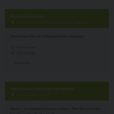
Naulakallionpuisto
Länsimäentien ja Untamalantien risteys, Helsinki
Länsimäentien ja Untamalantien kulmaus
1 kommenttia
1.00, 2 ääntä
Koirapuisto
Satamasaarenpuiston koirapuisto
Punakiventie 7, Helsinki
Nurmi- ja hiekkapohjainen aitaus. Pienille ja isoille
koirille erilliset aitaukset.