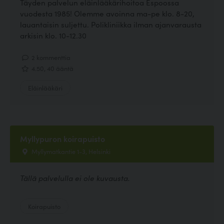
Täyden palvelun eläinlääkärihoitoa Espoossa
vuodesta 1985! Olemme avoinna ma-pe klo. 8-20,
lauantaisin suljettu. Polikliniikka ilman ajanvarausta
arkisin klo. 10-12.30
2 kommenttia
4.50, 40 ääntä
Eläinlääkäri
Myllypuron koirapuisto
Myllymatkantie 1-3, Helsinki
Tällä palvelulla ei ole kuvausta.
Koirapuisto