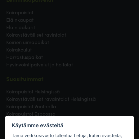
Koirapuistot
Eläinkaupat
Eläinlääkärit
Koiraystävälliset ravintolat
Koirien uimapaikat
Koirakoulut
Harrastuspaikat
Hyvinvointipalvelut ja hoitolat
Suosituimmat
Koirapuistot Helsingissä
Koiraystävälliset ravaintolat Helsingissä
Koirapuistot Vantaalla
Koirapuistot Espoossa
Koirapuistot Turussa
Käytämme evästeitä
Eläinlääkäri Helsingissä
Koirapuistot Tampereella
Tämä verkkosivusto tallentaa tietoja, kuten evästeitä,