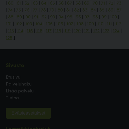
|
60
|
61
|
62
|
63
|
64
|
65
|
66
|
67
|
68
|
69
|
70
|
71
|
72
|
73
|
74
|
75
|
76
|
77
|
78
|
79
|
80
|
81
|
82
|
83
|
84
|
85
|
86
|
87
|
88
|
89
|
90
|
91
|
92
|
93
|
94
|
95
|
96
|
97
|
98
|
99
|
100
|
101
|
102
|
103
|
104
|
105
|
106
|
107
|
108
|
109
|
110
|
111
|
112
|
113
|
114
|
115
|
116
|
117
|
118
|
119
|
120
|
121
|
122
|
123
|
124
|
125
]
Sivusto
Etusivu
Palveluhaku
Lisää palvelu
Tietoa
Evästeasetukset
Lemmikkipalvelut