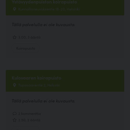
Ystävyydenpuiston koirapuisto
Kunnallisneuvoksentie 18-20, Helsinki
Tällä palvelulla ei ole kuvausta.
3.00, 3 ääntä
Koirapuisto
Kulosaaren koirapuisto
Tupasaarentie 2, Helsinki
Tällä palvelulla ei ole kuvausta.
2 kommenttia
2.50, 2 ääntä