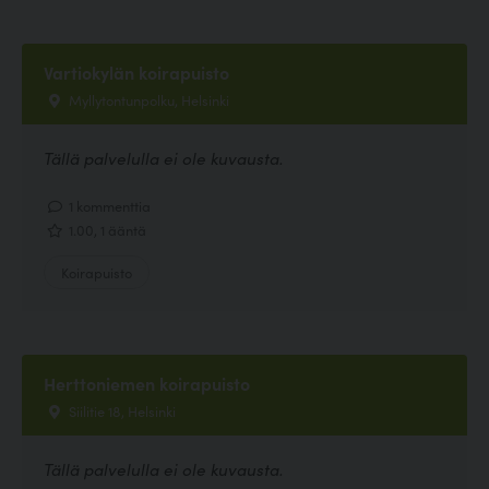
Vartiokylän koirapuisto
Myllytontunpolku, Helsinki
Tällä palvelulla ei ole kuvausta.
1 kommenttia
1.00, 1 ääntä
Koirapuisto
Herttoniemen koirapuisto
Siilitie 18, Helsinki
Tällä palvelulla ei ole kuvausta.