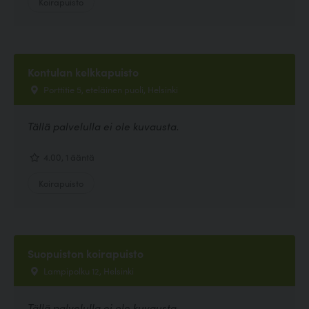
Koirapuisto
Kontulan kelkkapuisto
Porttitie 5, eteläinen puoli, Helsinki
Tällä palvelulla ei ole kuvausta.
4.00, 1 ääntä
Koirapuisto
Suopuiston koirapuisto
Lampipolku 12, Helsinki
Tällä palvelulla ei ole kuvausta.