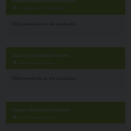
Kumpulanlaakson koirapuisto
Limingantie 23-25, Helsinki
Tällä palvelulla ei ole kuvausta.
Espoon Eläinlääkäriasema
Everstinkuja 6, Espoo
Tällä palvelulla ei ole kuvausta.
Espoon Eläinlääkäriasema
Everstinkuja 6, Espoo