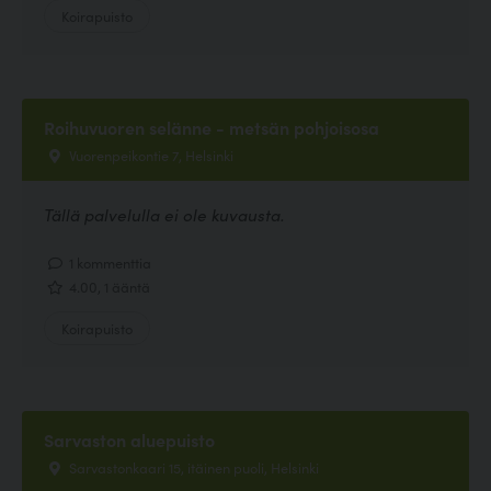
Koirapuisto
Roihuvuoren selänne - metsän pohjoisosa
Vuorenpeikontie 7, Helsinki
Tällä palvelulla ei ole kuvausta.
1 kommenttia
4.00, 1 ääntä
Koirapuisto
Sarvaston aluepuisto
Sarvastonkaari 15, itäinen puoli, Helsinki