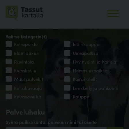
Valitse kategoria(t)
Koirapuisto
Eläinkauppa
Eläinlääkäri
Uimapaikka
Ravintola
Hyvinvointi ja hoitolat
Koirakoulu
Harrastuspaikka
Muut palvelut
Koirahotelli
Koirakuvaaja
Lenkkeily ja patikointi
Koirasovellus
Kauppa
Palveluhaku
Syötä paikkakunta, palvelun nimi tai osoite