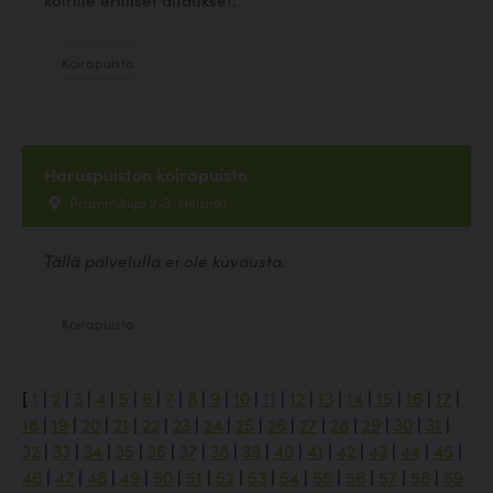
Koirapuisto
Haruspuiston koirapuisto
Prammikuja 2-3, Helsinki
Tällä palvelulla ei ole kuvausta.
Koirapuisto
[
1
|
2
|
3
|
4
|
5
|
6
|
7
|
8
|
9
|
10
|
11
|
12
|
13
|
14
|
15
|
16
|
17
|
18
|
19
|
20
|
21
|
22
|
23
|
24
|
25
|
26
|
27
|
28
|
29
|
30
|
31
|
32
|
33
|
34
|
35
|
36
|
37
|
38
|
39
|
40
|
41
|
42
|
43
|
44
|
45
|
46
|
47
|
48
|
49
|
50
|
51
|
52
|
53
|
54
|
55
|
56
|
57
|
58
|
59