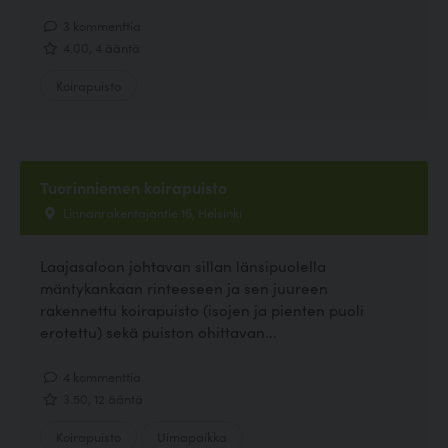
3 kommenttia
4.00, 4 ääntä
Koirapuisto
Tuorinniemen koirapuisto
Linnanrakentajantie 16, Helsinki
Laajasaloon johtavan sillan länsipuolella
mäntykankaan rinteeseen ja sen juureen
rakennettu koirapuisto (isojen ja pienten puoli
erotettu) sekä puiston ohittavan...
4 kommenttia
3.50, 12 ääntä
Koirapuisto
Uimapaikka