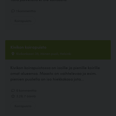
1 kommenttia
Koirapuisto
Kivikon koirapuisto
Kivikonkaari 35, itäinen puoli, Helsinki
Kivikon koirapuistossa on isoille ja pienille koirille
omat alueensa. Maasto on vaihtelevaa ja esim.
pienien puolella on iso hiekkakasa jota...
6 kommenttia
3.29, 7 ääntä
Koirapuisto