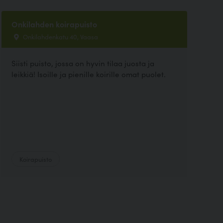
Onkilahden koirapuisto
Onkilahdenkatu 40, Vaasa
Siisti puisto, jossa on hyvin tilaa juosta ja
leikkiä! Isoille ja pienille koirille omat puolet.
Koirapuisto