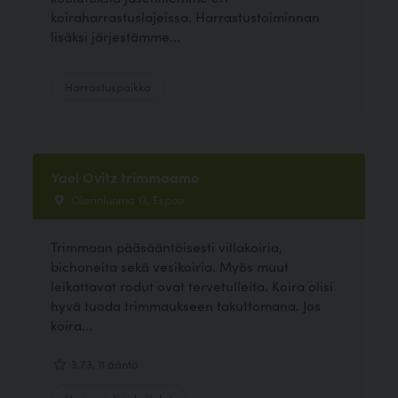
koiraharrastuslajeissa. Harrastustoiminnan
lisäksi järjestämme...
Harrastuspaikka
Yael Ovitz trimmaamo
Olarinluoma 13, Espoo
Trimmaan pääsääntöisesti villakoiria,
bichoneita sekä vesikoiria. Myös muut
leikattavat rodut ovat tervetulleita. Koira olisi
hyvä tuoda trimmaukseen takuttomana. Jos
koira...
3.73, 11 ääntä
Hyvinvointi ja hoitolat