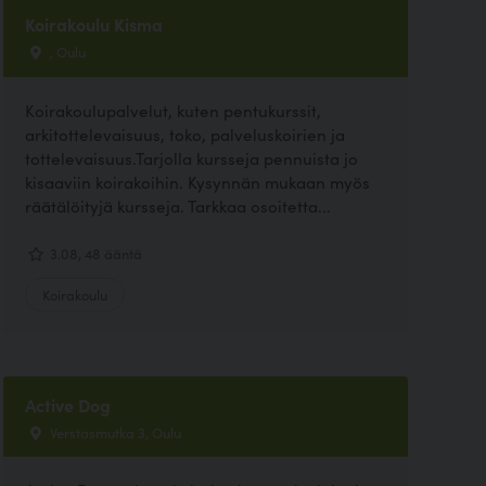
Koirakoulu Kisma
, Oulu
Koirakoulupalvelut, kuten pentukurssit,
arkitottelevaisuus, toko, palveluskoirien ja
tottelevaisuus.Tarjolla kursseja pennuista jo
kisaaviin koirakoihin. Kysynnän mukaan myös
räätälöityjä kursseja. Tarkkaa osoitetta...
3.08, 48 ääntä
Koirakoulu
Active Dog
Verstasmutka 3, Oulu