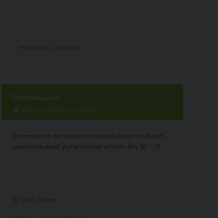
Hyvinvointi ja hoitolat
Trimmaus.net
Aamuruskontie 24, Helsinki
Trimmaamo on avoinna sopimuksen mukaan,
ajanvaraukset puhelimitse arkisin klo 10 – 17
2.67, 3 ääntä
Hyvinvointi ja hoitolat