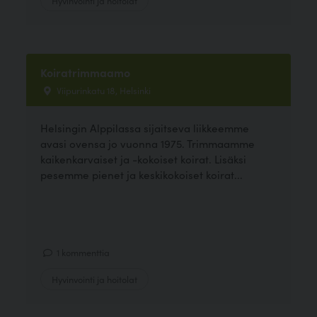
Koiratrimmaamo
Viipurinkatu 18, Helsinki
Helsingin Alppilassa sijaitseva liikkeemme
avasi ovensa jo vuonna 1975. Trimmaamme
kaikenkarvaiset ja -kokoiset koirat. Lisäksi
pesemme pienet ja keskikokoiset koirat...
1 kommenttia
Hyvinvointi ja hoitolat