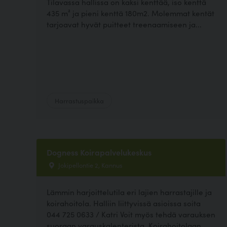
Tilavassa hallissa on kaksi kenttää, iso kenttä
435 m² ja pieni kenttä 180m2. Molemmat kentät
tarjoavat hyvät puitteet treenaamiseen ja...
Harrastuspaikka
Dogness Koirapalvelukeskus
Jokipellontie 2, Kannus
Lämmin harjoittelutila eri lajien harrastajille ja
koirahoitola. Halliin liittyvissä asioissa soita
044 725 0633 / Katri Voit myös tehdä varauksen
suoraan varauskalenterista. Koirahoitolaan...