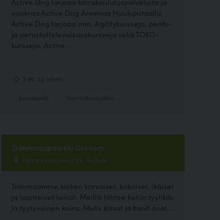
Active Dog tarjoaa koirakoulutuspalveluita ja
vuokraa Active Dog Areenaa Haukiputaalla.
Active Dog tarjoaa mm. Agilitykursseja, pentu-
ja perustottelevaisuuskursseja sekä TOKO-
kursseja. Active...
2.95, 22 ääntä
Koirakoulu
Harrastuspaikka
Trimmauspalvelu Grroom
Korppaanmäentie 24, Helsinki
Trimmaamme kaiken karvaiset, kokoiset, ikäiset
ja luonteiset koirat. Meiltä lähtee kotiin tyylikäs
ja tyytyväinen koira. Myös kissat ja kanit ovat...