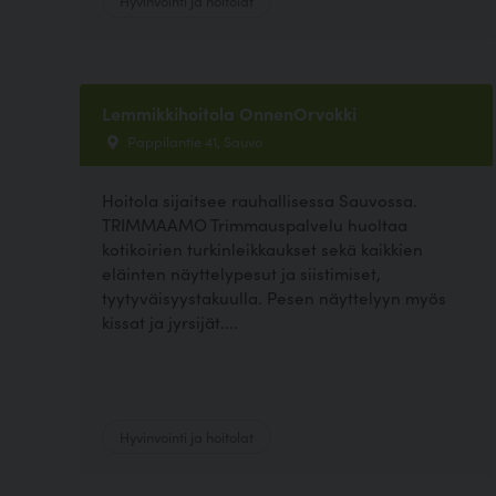
Lemmikkihoitola OnnenOrvokki
Pappilantie 41, Sauvo
Hoitola sijaitsee rauhallisessa Sauvossa.
TRIMMAAMO Trimmauspalvelu huoltaa
kotikoirien turkinleikkaukset sekä kaikkien
eläinten näyttelypesut ja siistimiset,
tyytyväisyystakuulla. Pesen näyttelyyn myös
kissat ja jyrsijät....
Hyvinvointi ja hoitolat