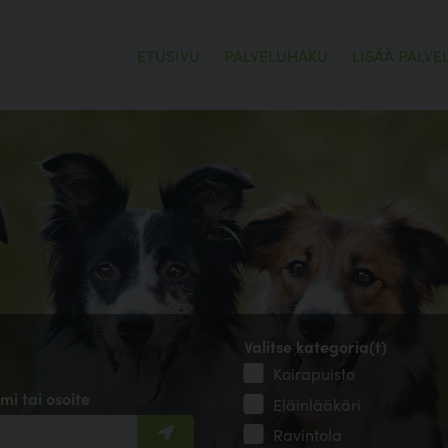
ETUSIVU
PALVELUHAKU
LISÄÄ PALVE
Valitse kategoria(t)
Koirapuisto
mi tai osoite
Eläinlääkäri
Ravintola