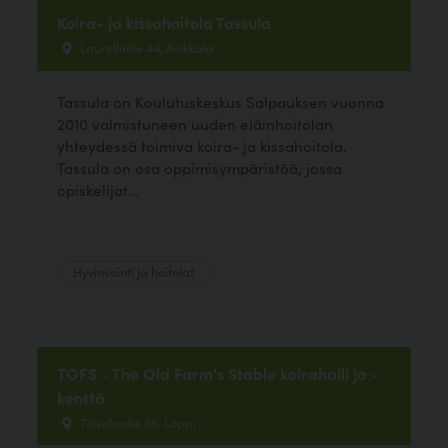
Koira- ja kissahoitola Tassula
Laurellintie 44, Asikkala
Tassula on Koulutuskeskus Salpauksen vuonna
2010 valmistuneen uuden eläinhoitolan
yhteydessä toimiva koira- ja kissahoitola.
Tassula on osa oppimisympäristöä, jossa
opiskelijat...
Hyvinvointi ja hoitolat
TOFS - The Old Farm's Stable koirahalli ja -
kenttä
Toivolantie 56, Loppi