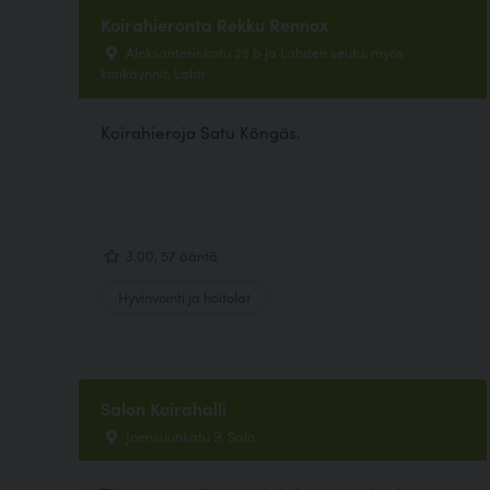
Koirahieronta Rekku Rennox
Aleksanterinkatu 25 b ja Lahden seutu, myös
kotikäynnit, Lahti
Koirahieroja Satu Köngäs.
3.00, 57 ääntä
Hyvinvointi ja hoitolat
Salon Koirahalli
Joensuunkatu 9, Salo