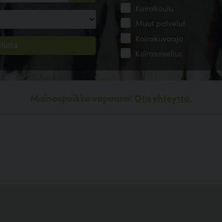
Koirakoulu
Muut palvelut
Koirakuvaaja
Koirasovellus
Mainospaikka vapaana!
Ota yhteyttä.