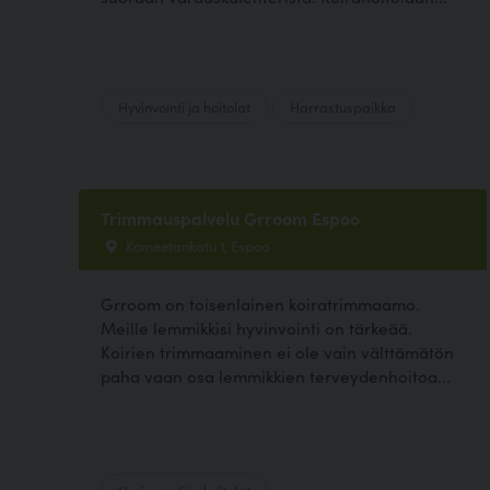
Hyvinvointi ja hoitolat
Harrastuspaikka
Trimmauspalvelu Grroom Espoo
Komeetankatu 1, Espoo
Grroom on toisenlainen koiratrimmaamo.
Meille lemmikkisi hyvinvointi on tärkeää.
Koirien trimmaaminen ei ole vain välttämätön
paha vaan osa lemmikkien terveydenhoitoa...
Hyvinvointi ja hoitolat