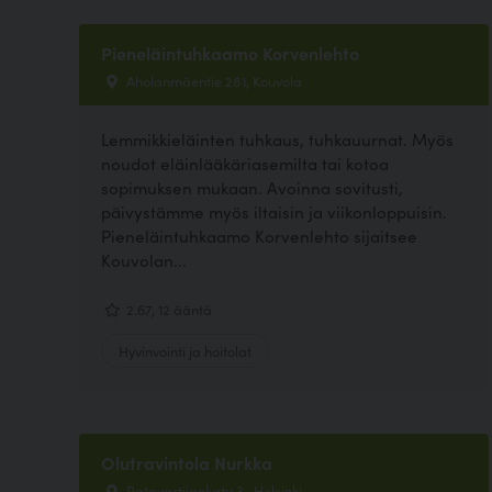
Pieneläintuhkaamo Korvenlehto
Aholanmäentie 281, Kouvola
Lemmikkieläinten tuhkaus, tuhkauurnat. Myös
noudot eläinlääkäriasemilta tai kotoa
sopimuksen mukaan. Avoinna sovitusti,
päivystämme myös iltaisin ja viikonloppuisin.
Pieneläintuhkaamo Korvenlehto sijaitsee
Kouvolan...
2.67, 12 ääntä
Hyvinvointi ja hoitolat
Olutravintola Nurkka
Ratavartijankatu 3 , Helsinki