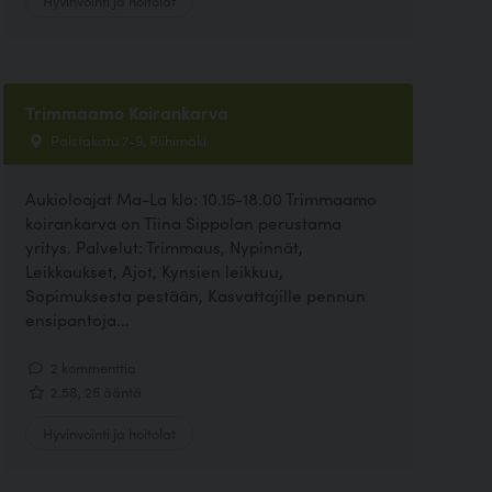
Trimmaamo Koirankarva
Palstakatu 7-9, Riihimäki
Aukioloajat Ma-La klo: 10.15-18.00 Trimmaamo
koirankarva on Tiina Sippolan perustama
yritys. Palvelut: Trimmaus, Nypinnät,
Leikkaukset, Ajot, Kynsien leikkuu,
Sopimuksesta pestään, Kasvattajille pennun
ensipantoja...
2 kommenttia
2.58, 26 ääntä
Hyvinvointi ja hoitolat