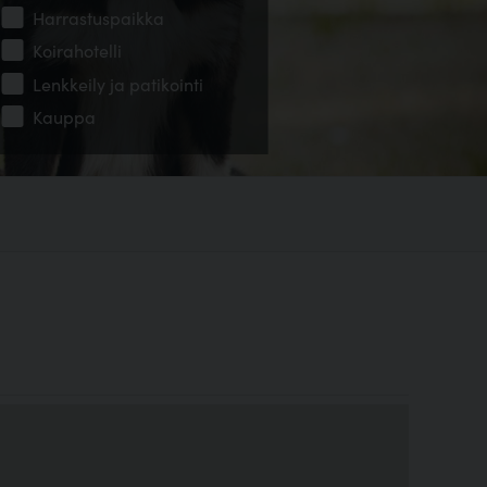
Harrastuspaikka
Koirahotelli
Lenkkeily ja patikointi
Kauppa