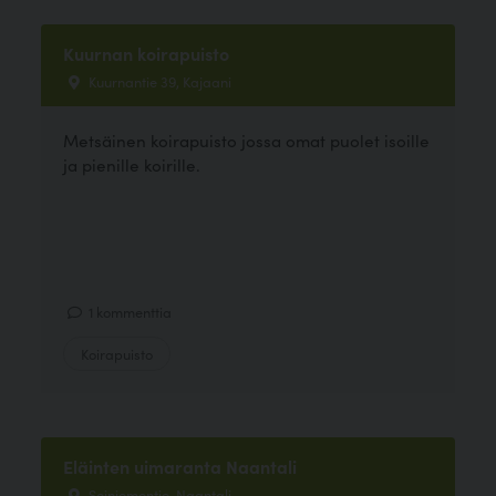
Kuurnan koirapuisto
Kuurnantie 39, Kajaani
Metsäinen koirapuisto jossa omat puolet isoille
ja pienille koirille.
1 kommenttia
Koirapuisto
Eläinten uimaranta Naantali
Soiniementie, Naantali