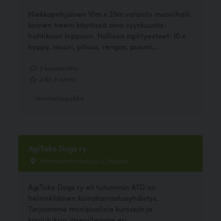
Hiekkapohjainen 10m x 25m valaistu muovihalli
koirien treeni käytössä aina syyskuusta-
huhtikuun loppuun. Hallissa agilityesteet: 10 x
hyppy, muuri, pituus, rengas, puomi,...
2 kommenttia
4.67, 3 ääntä
Harrastuspaikka
AgiToko Dogs ry
Malminkartanonkuja 2, Helsinki
AgiToko Dogs ry eli tutummin ATD on
helsinkiläinen koiraharrastusyhdistys.
Tarjoamme monipuolisia kursseja ja
koulutuksia jäsenillemme eri