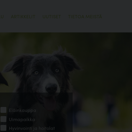
LU
ARTIKKELIT
UUTISET
TIETOA MEISTÄ
Eläinkauppa
Uimapaikka
Hyvinvointi ja hoitolat